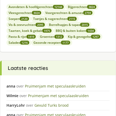
Avondeten & hoofdgerechten
Bijgerechten
12144
3824
Vleesgerechten
Voorgerechten & amuses
3024
2759
Soepen
Toetjes & nagerechten
2120
2115
Vis & zeevruchten
Borrelhapjes & tapas
2095
2015
Taarten, koek & gebak
BBQ & buiten koken
1975
1434
Pasta & rijst
Groenten
Kip & gevogelte
1419
1312
1297
Salades
Gezonde recepten
1216
1177
Laatste reacties
anna
over
Pruimenjam met speculaaskruiden
Wilmie
over
Pruimenjam met speculaaskruiden
HarryLohr
over
Gevuld Turks brood
anna
over
Pruimenjam met speculaaskruiden