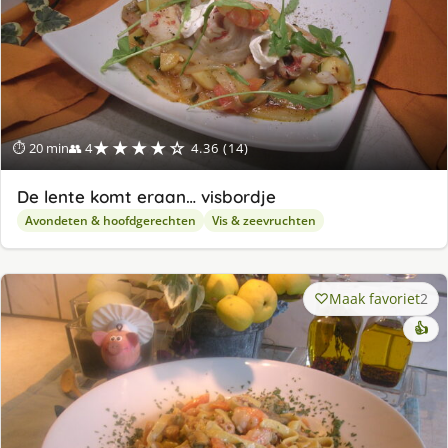
★★★★☆
⏱ 20 min
👥 4
4.36 (14)
De lente komt eraan… visbordje
Avondeten & hoofdgerechten
Vis & zeevruchten
Maak favoriet
2
👍