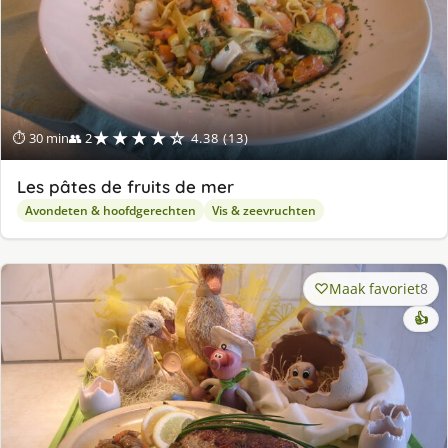
★★★★☆
⏱ 30 min
👥 2
4.38 (13)
Les pâtes de fruits de mer
Avondeten & hoofdgerechten
Vis & zeevruchten
Maak favoriet
8
👍