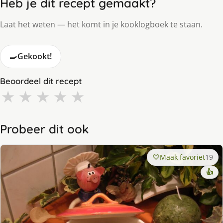
Heb je dit recept gemaakt?
Laat het weten — het komt in je kooklogboek te staan.
🍳
Gekookt!
Beoordeel dit recept
★
★
★
★
★
Probeer dit ook
Maak favoriet
19
👍