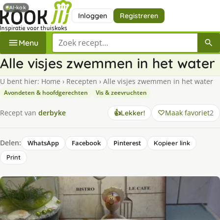
AI-kok
Inloggen
Registreren
Zoek een recept
Menu
Alle visjes zwemmen in het water
U bent hier:
Home
›
Recepten
›
Alle visjes zwemmen in het water
Avondeten & hoofdgerechten
Vis & zeevruchten
Maak favoriet
2
Recept van
derbyke
👍
Lekker!
Delen:
WhatsApp
Facebook
Pinterest
Kopieer link
Print