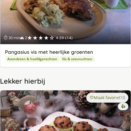
★★★★☆
⏱ 30 min
👥 2
4.29 (14)
Pangasius vis met heerlijke groenten
Avondeten & hoofdgerechten
Vis & zeevruchten
Lekker hierbij
Maak favoriet
10
👍