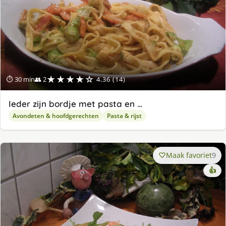
★★★★☆
⏱ 30 min
👥 2
4.36 (14)
Ieder zijn bordje met pasta en …
Avondeten & hoofdgerechten
Pasta & rijst
Maak favoriet
9
👍