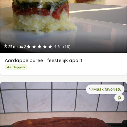
★★★★★
⏱ 25 min
👥 2
4.61 (18)
Aardappelpuree : feestelijk apart
Aardappels
Maak favoriet
6
👍