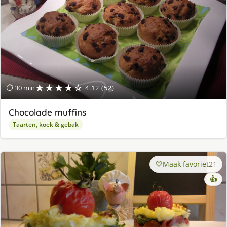
★★★★☆
⏱ 30 min
4.12 (52)
Chocolade muffins
Taarten, koek & gebak
Maak favoriet
21
👍