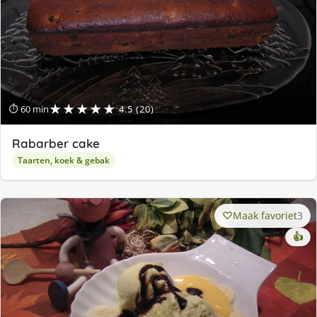
★★★★★
⏱ 60 min
4.5 (20)
Rabarber cake
Taarten, koek & gebak
Maak favoriet
3
👍