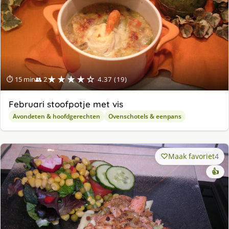
★★★★☆
⏱ 15 min
👥 2
4.37 (19)
Februari stoofpotje met vis
Avondeten & hoofdgerechten
Ovenschotels & eenpans
Maak favoriet
4
👍