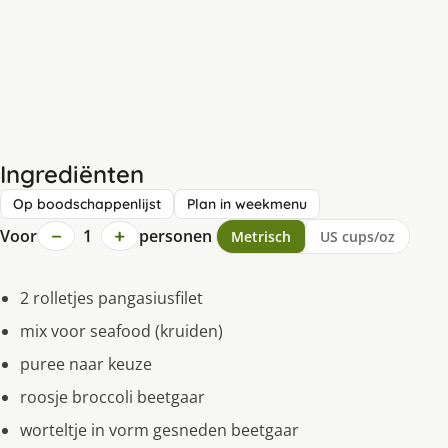
Ingrediënten
Op boodschappenlijst
Plan in weekmenu
−
+
Voor
1
personen
Metrisch
US cups/oz
2 rolletjes pangasiusfilet
mix voor seafood (kruiden)
puree naar keuze
roosje broccoli beetgaar
worteltje in vorm gesneden beetgaar