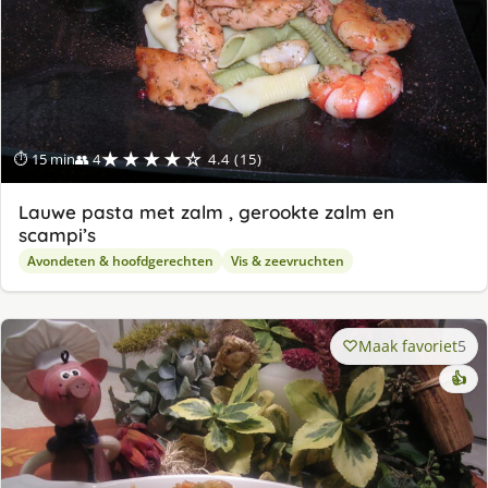
★★★★☆
⏱ 15 min
👥 4
4.4 (15)
Lauwe pasta met zalm , gerookte zalm en
scampi’s
Avondeten & hoofdgerechten
Vis & zeevruchten
Maak favoriet
5
👍