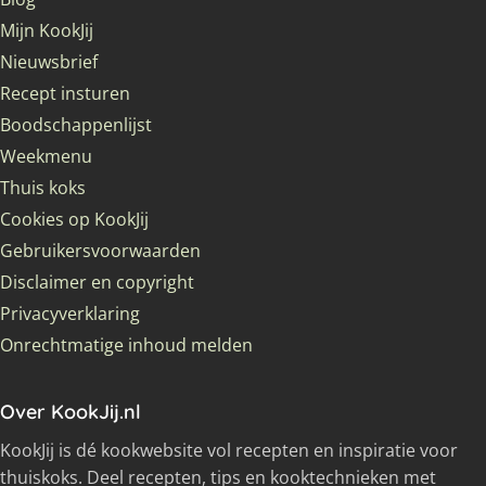
Mijn KookJij
Nieuwsbrief
Recept insturen
Boodschappenlijst
Weekmenu
Thuis koks
Cookies op KookJij
Gebruikersvoorwaarden
Disclaimer en copyright
Privacyverklaring
Onrechtmatige inhoud melden
Over KookJij.nl
KookJij is dé kookwebsite vol recepten en inspiratie voor
thuiskoks. Deel recepten, tips en kooktechnieken met