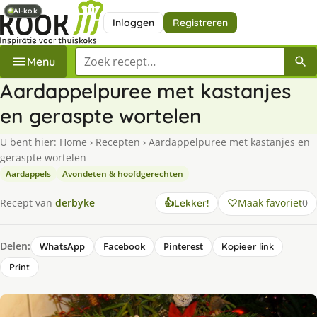
AI-kok
AI-kok
Inloggen
Registreren
Zoek een recept
Menu
Aardappelpuree met kastanjes
en geraspte wortelen
U bent hier:
Home
›
Recepten
›
Aardappelpuree met kastanjes en
geraspte wortelen
Aardappels
Avondeten & hoofdgerechten
Maak favoriet
0
Recept van
derbyke
👍
Lekker!
Delen:
WhatsApp
Facebook
Pinterest
Kopieer link
Print