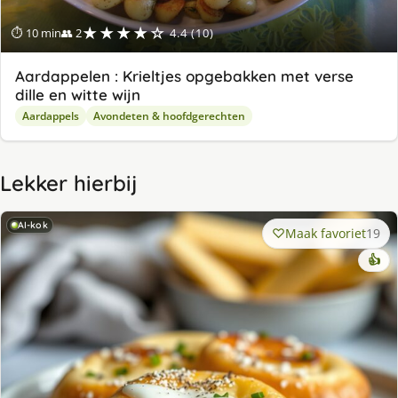
★★★★☆
⏱ 10 min
👥 2
4.4 (10)
Aardappelen : Krieltjes opgebakken met verse
dille en witte wijn
Aardappels
Avondeten & hoofdgerechten
Lekker hierbij
AI-kok
Maak favoriet
19
👍