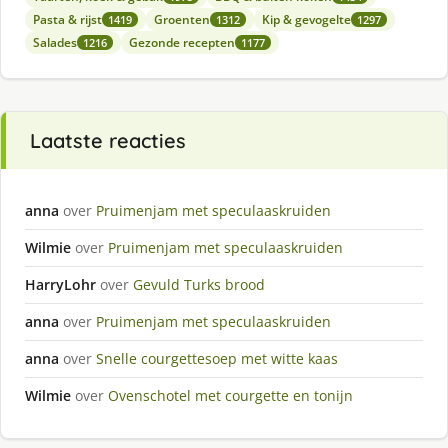
Pasta & rijst
Groenten
Kip & gevogelte
1419
1312
1297
Salades
Gezonde recepten
1216
1177
Laatste reacties
anna
over
Pruimenjam met speculaaskruiden
Wilmie
over
Pruimenjam met speculaaskruiden
HarryLohr
over
Gevuld Turks brood
anna
over
Pruimenjam met speculaaskruiden
anna
over
Snelle courgettesoep met witte kaas
Wilmie
over
Ovenschotel met courgette en tonijn