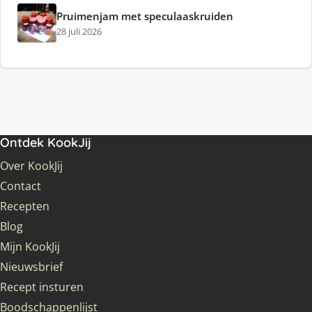
Pruimenjam met speculaaskruiden
28 juli 2026
Ontdek KookJij
Over KookJij
Contact
Recepten
Blog
Mijn KookJij
Nieuwsbrief
Recept insturen
Boodschappenlijst