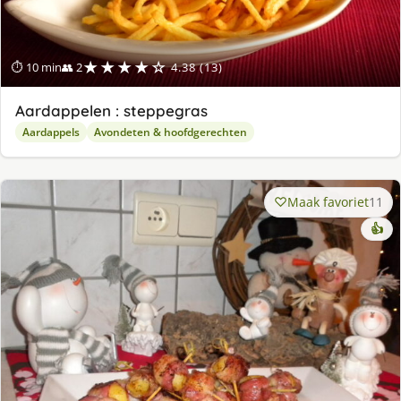
★★★★☆
⏱ 10 min
👥 2
4.38 (13)
Aardappelen : steppegras
Aardappels
Avondeten & hoofdgerechten
Maak favoriet
11
👍