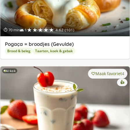
★★★★★
⏱ 70 min
👥 1
4.62 (101)
Pogaça = broodjes (Gevulde)
Brood & beleg
Taarten, koek & gebak
AI-kok
Maak favoriet
4
👍