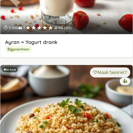
★★★★★
⏱ 5 min
👥 1
4.64 (90)
Ayran = Yogurt drank
Bijgerechten
AI-kok
Maak favoriet
7
👍