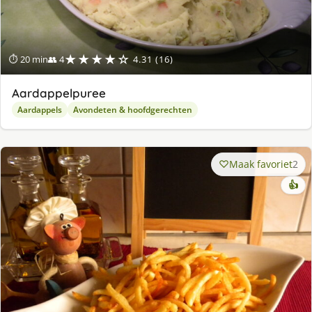
★★★★☆
⏱ 20 min
👥 4
4.31 (16)
Aardappelpuree
Aardappels
Avondeten & hoofdgerechten
Maak favoriet
2
👍