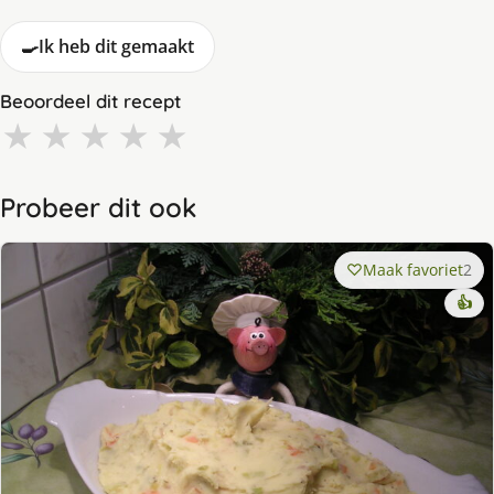
🍳
Ik heb dit gemaakt
Beoordeel dit recept
★
★
★
★
★
Probeer dit ook
Maak favoriet
2
👍