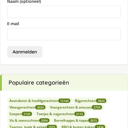
Naam (optioneel)
E-mail
Aanmelden
Populaire categorieën
Avondeten & hoofdgerechten
Bijgerechten
12144
3824
Vleesgerechten
Voorgerechten & amuses
3024
2759
Soepen
Toetjes & nagerechten
2120
2115
Vis & zeevruchten
Borrelhapjes & tapas
2094
2015
Taarten, koek & gebak
BBQ & buiten koken
1975
1434