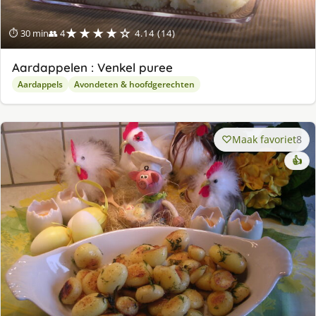
★★★★☆
⏱ 30 min
👥 4
4.14 (14)
Aardappelen : Venkel puree
Aardappels
Avondeten & hoofdgerechten
Maak favoriet
8
👍