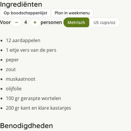
Ingrediënten
Op boodschappenlijst
Plan in weekmenu
−
+
Voor
4
personen
Metrisch
US cups/oz
12 aardappelen
1 eitje vers van de pers
peper
zout
muskaatnoot
olijfolie
100 gr geraspte wortelen
200 gr kant en klare kastanjes
Benodigdheden