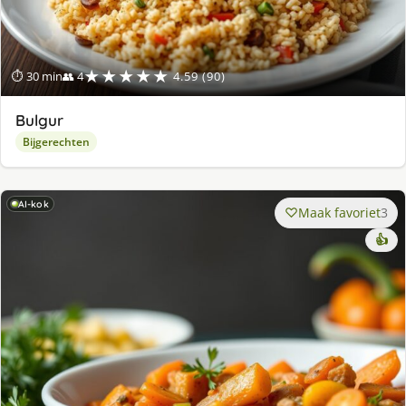
★★★★★
⏱ 30 min
👥 4
4.59 (90)
Bulgur
Bijgerechten
AI-kok
Maak favoriet
3
👍