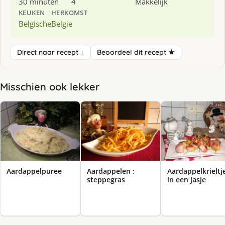
30 minuten
4
Makkelijk
KEUKEN
HERKOMST
Belgische
Belgie
Direct naar recept ↓
Beoordeel dit recept ★
Misschien ook lekker
Aardappelpuree
Aardappelen :
Aardappelkrieltj
steppegras
in een jasje