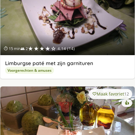
★★★★☆
⏱ 15 min
👥 2
4.14 (14)
Limburgse paté met zijn garnituren
Voorgerechten & amuses
Maak favoriet
12
👍