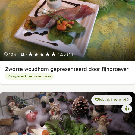
★★★★★
⏱ 10 min
👥 4
4.55 (11)
Zwarte woudham gepresenteerd door fijnproever
Voorgerechten & amuses
Maak favoriet
2
👍