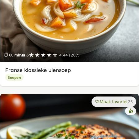
★★★★☆
⏱ 60 min
👥 6
4.44 (207)
Franse klassieke uiensoep
Soepen
Maak favoriet
25
👍