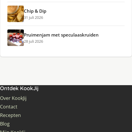
Chip & Dip
31 juli 2026
Pruimenjam met speculaaskruiden
28 juli 2026
Ontdek KookJij
Over KookJij
Contact
Recepten
Blog