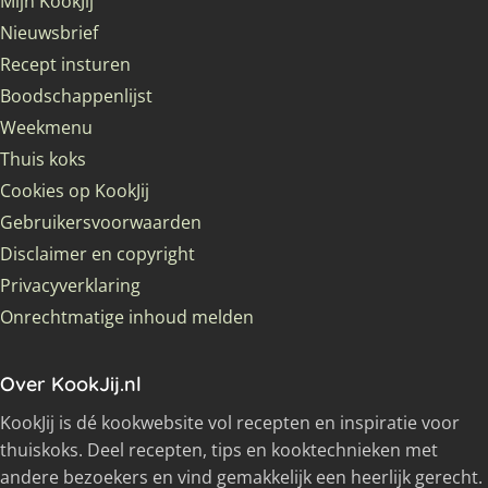
Mijn KookJij
Nieuwsbrief
Recept insturen
Boodschappenlijst
Weekmenu
Thuis koks
Cookies op KookJij
Gebruikersvoorwaarden
Disclaimer en copyright
Privacyverklaring
Onrechtmatige inhoud melden
Over KookJij.nl
KookJij is dé kookwebsite vol recepten en inspiratie voor
thuiskoks. Deel recepten, tips en kooktechnieken met
andere bezoekers en vind gemakkelijk een heerlijk gerecht.