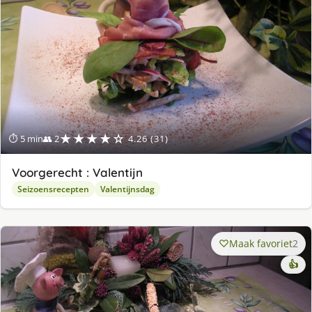
★★★★☆
⏱ 5 min
👥 2
4.26 (31)
Voorgerecht : Valentijn
Seizoensrecepten
Valentijnsdag
Maak favoriet
2
👍