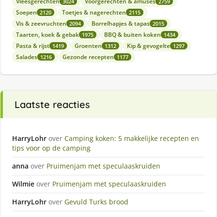
Vleesgerechten
Voorgerechten & amuses
3024
2759
Soepen
Toetjes & nagerechten
2120
2115
Vis & zeevruchten
Borrelhapjes & tapas
2094
2015
Taarten, koek & gebak
BBQ & buiten koken
1975
1434
Pasta & rijst
Groenten
Kip & gevogelte
1419
1312
1297
Salades
Gezonde recepten
1216
1177
Laatste reacties
HarryLohr
over
Camping koken: 5 makkelijke recepten en
tips voor op de camping
anna
over
Pruimenjam met speculaaskruiden
Wilmie
over
Pruimenjam met speculaaskruiden
HarryLohr
over
Gevuld Turks brood