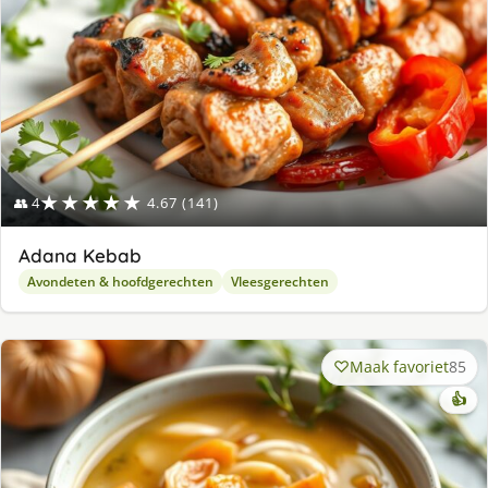
★★★★★
👥 4
4.67 (141)
Adana Kebab
Avondeten & hoofdgerechten
Vleesgerechten
Maak favoriet
85
👍