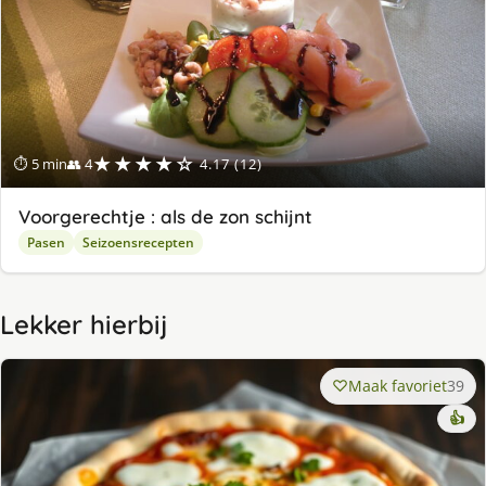
★★★★☆
⏱ 5 min
👥 4
4.17 (12)
Voorgerechtje : als de zon schijnt
Pasen
Seizoensrecepten
Lekker hierbij
Maak favoriet
39
👍