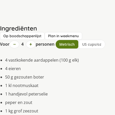
Ingrediënten
Op boodschappenlijst
Plan in weekmenu
−
+
Voor
4
personen
Metrisch
US cups/oz
4 vastkokende aardappelen (100 g elk)
4 eieren
50 g gezouten boter
1 kl nootmuskaat
1 handjevol peterselie
peper en zout
1 kg grof zeezout