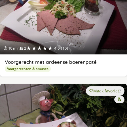
★★★★★
⏱ 10 min
👥 2
4.6 (10)
Voorgerecht met ardeense boerenpaté
Voorgerechten & amuses
Maak favoriet
3
👍