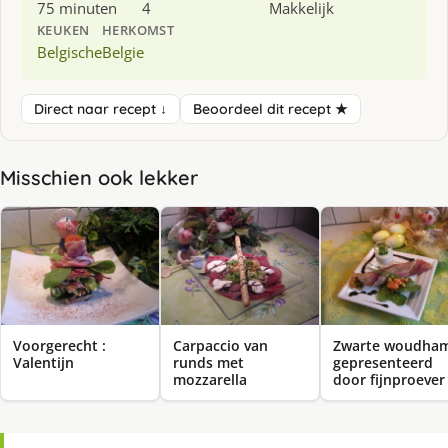
75 minuten
4
Makkelijk
KEUKEN
HERKOMST
Belgische
Belgie
Direct naar recept ↓
Beoordeel dit recept ★
Misschien ook lekker
Voorgerecht :
Carpaccio van
Zwarte woudha
Valentijn
runds met
gepresenteerd
mozzarella
door fijnproever