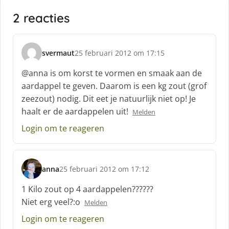
2 reacties
svermaut
25 februari 2012 om 17:15
s
c
@anna is om korst te vormen en smaak aan de
h
aardappel te geven. Daarom is een kg zout (grof
r
zeezout) nodig. Dit eet je natuurlijk niet op! Je
e
haalt er de aardappelen uit!
e
Melden
f
Login om te reageren
:
anna
25 februari 2012 om 17:12
s
c
1 Kilo zout op 4 aardappelen??????
h
Niet erg veel?:o
Melden
r
e
Login om te reageren
e