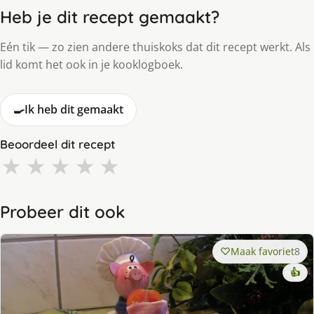
Heb je dit recept gemaakt?
Eén tik — zo zien andere thuiskoks dat dit recept werkt. Als
lid komt het ook in je kooklogboek.
🍳
Ik heb dit gemaakt
Beoordeel dit recept
★
★
★
★
★
Probeer dit ook
Maak favoriet
8
👍