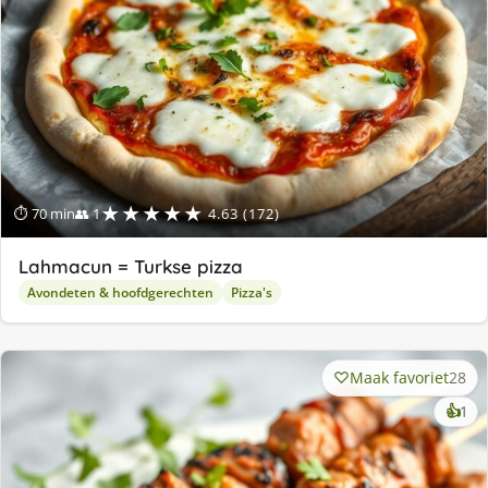
★★★★★
⏱ 70 min
👥 1
4.63 (172)
Lahmacun = Turkse pizza
Avondeten & hoofdgerechten
Pizza's
Maak favoriet
28
ke
👍
1
lek
ge