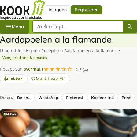
Inloggen
Registreren
Zoek een recept
Menu
Aardappelen a la flamande
U bent hier:
Home
›
Recepten
›
Aardappelen a la flamande
Voorgerechten & amuses
★★★☆☆
Recept van
svermaut
2.5 (4)
Maak favoriet
1
👍
Lekker!
Delen:
WhatsApp
Pinterest
Delen…
Kopieer link
Print
AI-kok