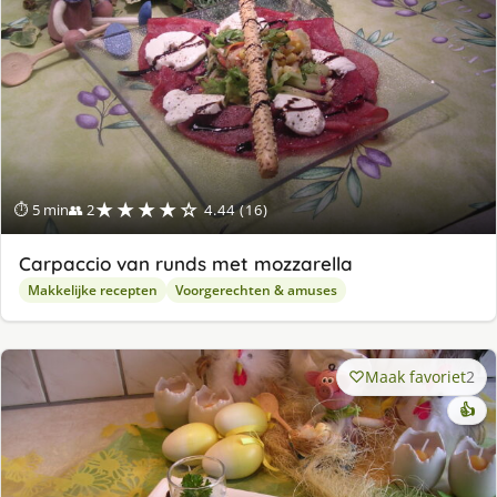
★★★★☆
⏱ 5 min
👥 2
4.44 (16)
Carpaccio van runds met mozzarella
Makkelijke recepten
Voorgerechten & amuses
Maak favoriet
2
👍