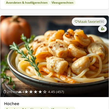
Avondeten & hoofdgerechten
Vleesgerechten
Maak favoriet
90
👍
★★★★☆
⏱ 210 min
👥 4
4.45 (457)
Hachee