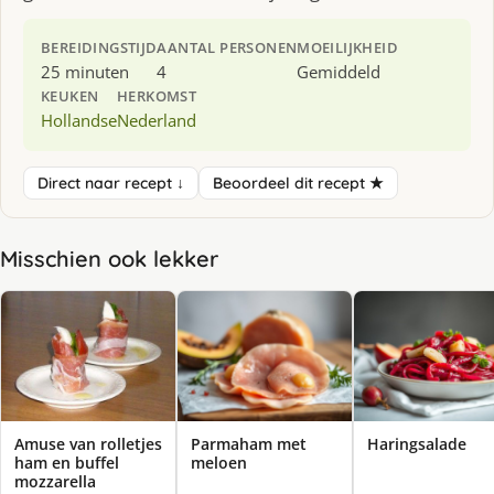
BEREIDINGSTIJD
AANTAL PERSONEN
MOEILIJKHEID
25 minuten
4
Gemiddeld
KEUKEN
HERKOMST
Hollandse
Nederland
Direct naar recept ↓
Beoordeel dit recept ★
Misschien ook lekker
Amuse van rolletjes
Parmaham met
Haringsalade
ham en buffel
meloen
mozzarella