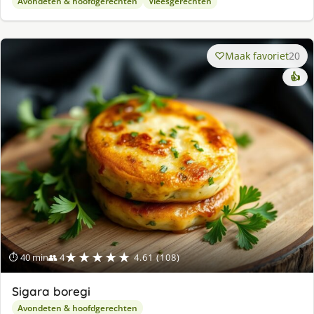
Avondeten & hoofdgerechten
Vleesgerechten
Maak favoriet
20
👍
★★★★★
⏱ 40 min
👥 4
4.61 (108)
Sigara boregi
Avondeten & hoofdgerechten