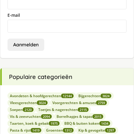
E-mail
Aanmelden
Populaire categorieën
Avondeten & hoofdgerechten
Bijgerechten
12144
3824
Vleesgerechten
Voorgerechten & amuses
3024
2759
Soepen
Toetjes & nagerechten
2120
2115
Vis & zeevruchten
Borrelhapjes & tapas
2094
2015
Taarten, koek & gebak
BBQ & buiten koken
1975
1434
Pasta & rijst
Groenten
Kip & gevogelte
1419
1312
1297