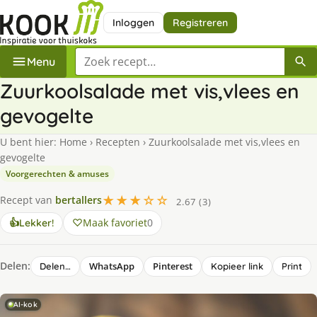
Inloggen
Registreren
Zoek een recept
Menu
Zuurkoolsalade met vis,vlees en
gevogelte
U bent hier:
Home
›
Recepten
›
Zuurkoolsalade met vis,vlees en
gevogelte
Voorgerechten & amuses
★★★☆☆
Recept van
bertallers
2.67 (3)
Maak favoriet
0
👍
Lekker!
Delen:
WhatsApp
Pinterest
Delen…
Kopieer link
Print
AI-kok