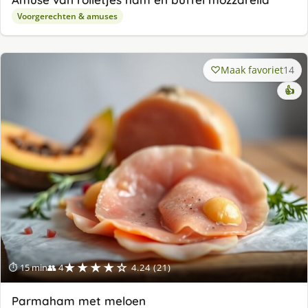
Voorgerechten & amuses
Maak favoriet
14
👍
★★★★☆
⏱ 15 min
👥 4
4.24 (21)
Parmaham met meloen