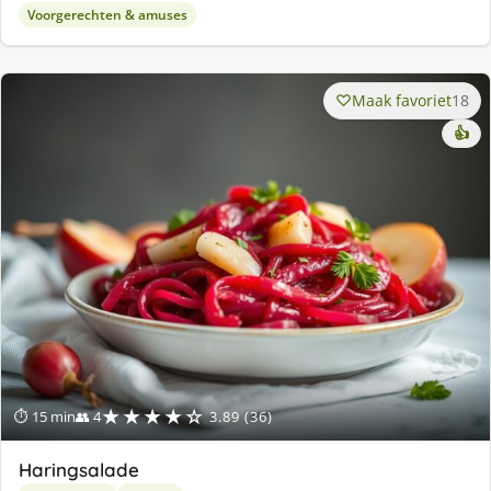
Voorgerechten & amuses
Maak favoriet
18
👍
★★★★☆
⏱ 15 min
👥 4
3.89 (36)
Haringsalade