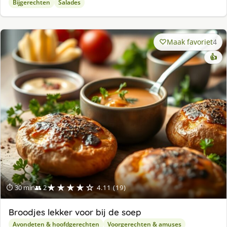
Bijgerechten
Salades
Maak favoriet
4
👍
★★★★☆
⏱ 30 min
👥 2
4.11 (19)
Broodjes lekker voor bij de soep
Avondeten & hoofdgerechten
Voorgerechten & amuses