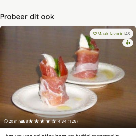
Probeer dit ook
Maak favoriet
48
👍
★★★★☆
⏱ 20 min
👥 8
4.34 (128)
Amuse van rolletjes ham en buffel mozzarella