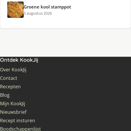
Groene kool stamppot
5 augustus 2026
Ontdek KookJij
Over KookJij
Contact
Recepten
Blog
Mijn KookJij
Nieuwsbrief
Recept insturen
Boodschappenlijst