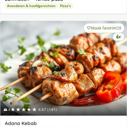
Avondeten & hoofdgerechten
Pizza's
Maak favoriet
28
ke
👍
1
lek
ge
★★★★★
👥 4
4.67 (141)
Adana Kebab