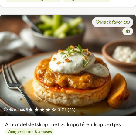
Maak favoriet
9
👍
★★★★☆
⏱ 40 min
👥 8
3.74 (23)
Amandelkletskop met zalmpaté en kappertjes
Voorgerechten & amuses