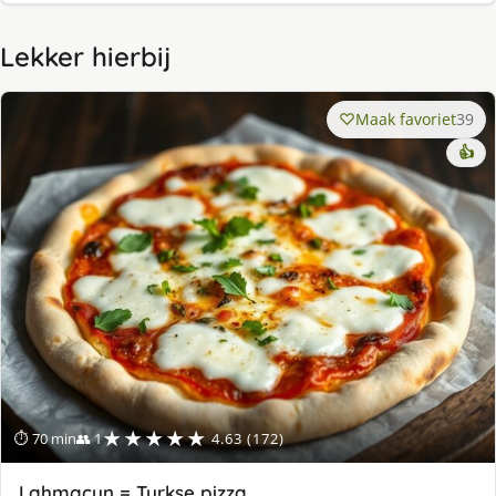
Lekker hierbij
Maak favoriet
39
👍
★★★★★
⏱ 70 min
👥 1
4.63 (172)
Lahmacun = Turkse pizza