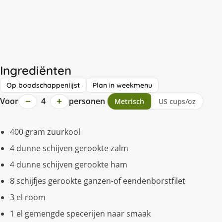
Ingrediënten
Op boodschappenlijst
Plan in weekmenu
−
+
Voor
4
personen
Metrisch
US cups/oz
400 gram zuurkool
4 dunne schijven gerookte zalm
4 dunne schijven gerookte ham
8 schijfjes gerookte ganzen-of eendenborstfilet
3 el room
1 el gemengde specerijen naar smaak