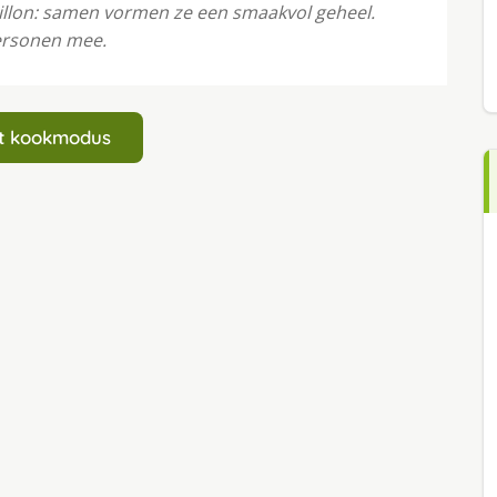
ouillon: samen vormen ze een smaakvol geheel.
personen mee.
art kookmodus