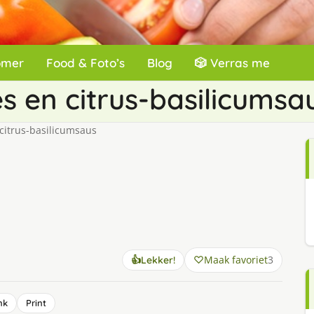
omer
Food & Foto’s
Blog
🎲 Verras me
s en citrus-basilicumsa
citrus-basilicumsaus
Maak favoriet
3
👍
Lekker!
nk
Print