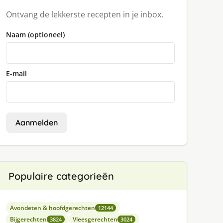
Ontvang de lekkerste recepten in je inbox.
Naam (optioneel)
E-mail
Aanmelden
Populaire categorieën
Avondeten & hoofdgerechten
12144
Bijgerechten
Vleesgerechten
3824
3024