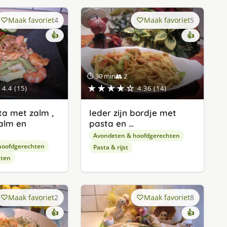
Maak favoriet
4
Maak favoriet
5
👍
👍
⏱ 30 min
👥 2
★★★★☆
4.4 (15)
4.36 (14)
a met zalm ,
Ieder zijn bordje met
alm en
pasta en …
Avondeten & hoofdgerechten
hoofdgerechten
Pasta & rijst
hten
Maak favoriet
2
Maak favoriet
8
👍
👍