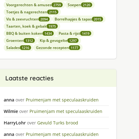
Voorgerechten & amuses
Soepen
2759
2120
Toetjes & nagerechten
2115
Vis & zeevruchten
Borrelhapjes & tapas
2094
2015
Taarten, koek & gebak
1975
BBQ & buiten koken
Pasta & rijst
1434
1419
Groenten
Kip & gevogelte
1312
1297
Salades
Gezonde recepten
1216
1177
Laatste reacties
anna
over
Pruimenjam met speculaaskruiden
Wilmie
over
Pruimenjam met speculaaskruiden
HarryLohr
over
Gevuld Turks brood
anna
over
Pruimenjam met speculaaskruiden