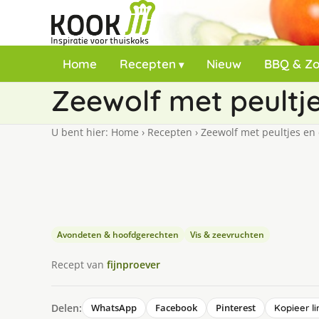
Home
Recepten
Nieuw
BBQ & Z
Zeewolf met peultje
U bent hier:
Home
›
Recepten
›
Zeewolf met peultjes en 
Avondeten & hoofdgerechten
Vis & zeevruchten
Recept van
fijnproever
Delen:
WhatsApp
Facebook
Pinterest
Kopieer li