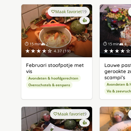
Maak favoriet
19
👍
⏱ 15 min
👥 2
⏱ 15 min
👥 4
★★★★☆
★★★★☆
4.37 (19)
Februari stoofpotje met
Lauwe past
vis
gerookte z
scampi’s
Avondeten & hoofdgerechten
Avondeten & 
Ovenschotels & eenpans
Vis & zeevruc
Maak favoriet
9
👍