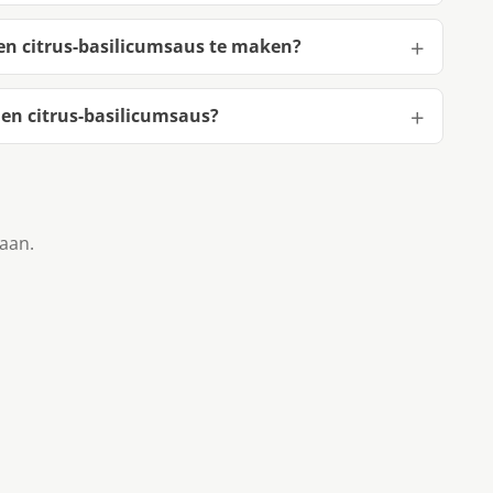
en citrus-basilicumsaus te maken?
en citrus-basilicumsaus?
taan.