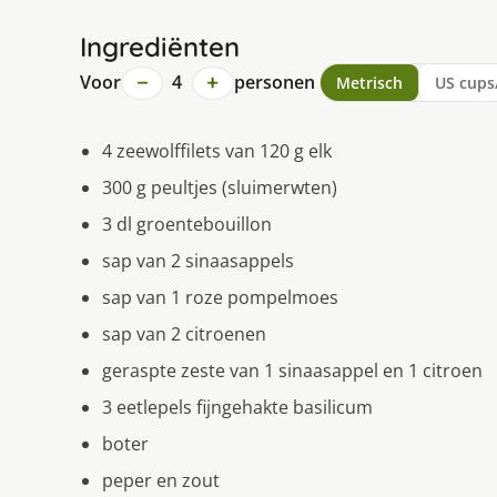
Ingrediënten
−
+
Voor
4
personen
Metrisch
US cups
4 zeewolffilets van 120 g elk
300 g peultjes (sluimerwten)
3 dl groentebouillon
sap van 2 sinaasappels
sap van 1 roze pompelmoes
sap van 2 citroenen
geraspte zeste van 1 sinaasappel en 1 citroen
3 eetlepels fijngehakte basilicum
boter
peper en zout