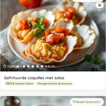
👍
★★★★★
⏱ 25 min
👥 4
4.8 (5)
Gefrituurde coquilles met salsa
BBQ & buiten koken
Voorgerechten & amuses
Maak favoriet
21