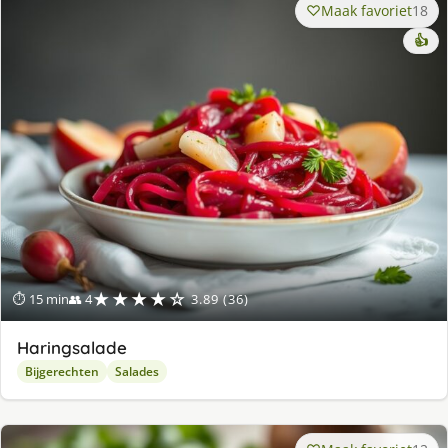
Maak favoriet
18
👍
★★★★☆
⏱ 15 min
👥 4
3.89 (36)
Haringsalade
Bijgerechten
Salades