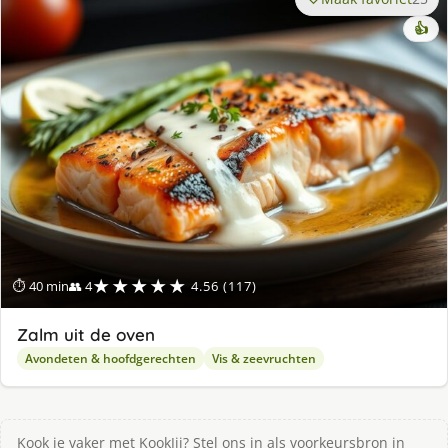
👍
★★★★★
⏱ 40 min
👥 4
4.56 (117)
Zalm uit de oven
Avondeten & hoofdgerechten
Vis & zeevruchten
Kook je vaker met KookJij? Stel ons in als voorkeursbron in