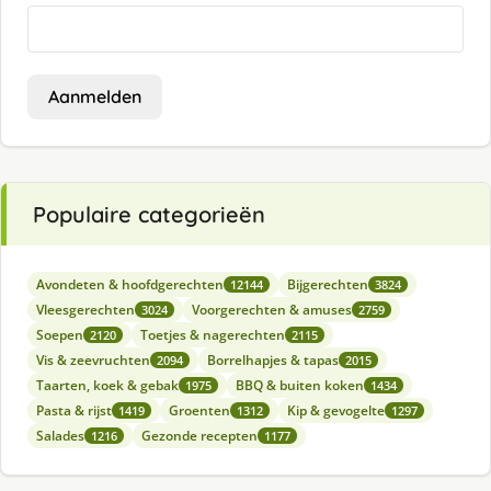
Aanmelden
Populaire categorieën
Avondeten & hoofdgerechten
Bijgerechten
12144
3824
Vleesgerechten
Voorgerechten & amuses
3024
2759
Soepen
Toetjes & nagerechten
2120
2115
Vis & zeevruchten
Borrelhapjes & tapas
2094
2015
Taarten, koek & gebak
BBQ & buiten koken
1975
1434
Pasta & rijst
Groenten
Kip & gevogelte
1419
1312
1297
Salades
Gezonde recepten
1216
1177