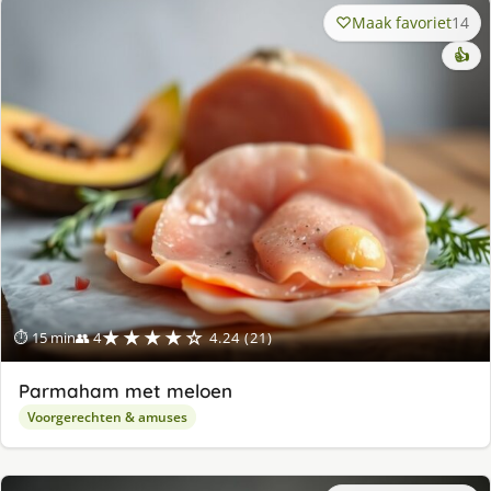
Maak favoriet
14
👍
★★★★☆
⏱ 15 min
👥 4
4.24 (21)
Parmaham met meloen
Voorgerechten & amuses