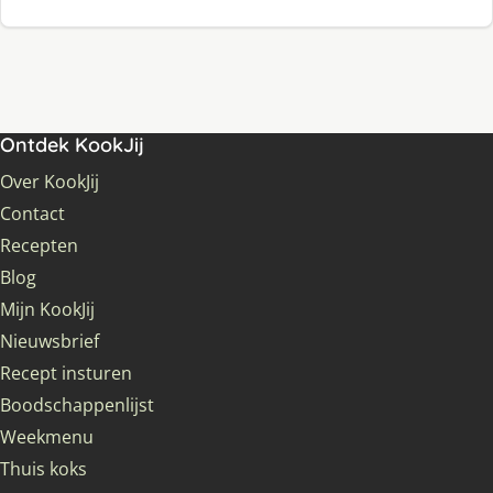
Ontdek KookJij
Over KookJij
Contact
Recepten
Blog
Mijn KookJij
Nieuwsbrief
Recept insturen
Boodschappenlijst
Weekmenu
Thuis koks