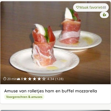
Maak favoriet
48
👍
★★★★☆
⏱ 20 min
👥 8
4.34 (128)
Amuse van rolletjes ham en buffel mozzarella
Voorgerechten & amuses