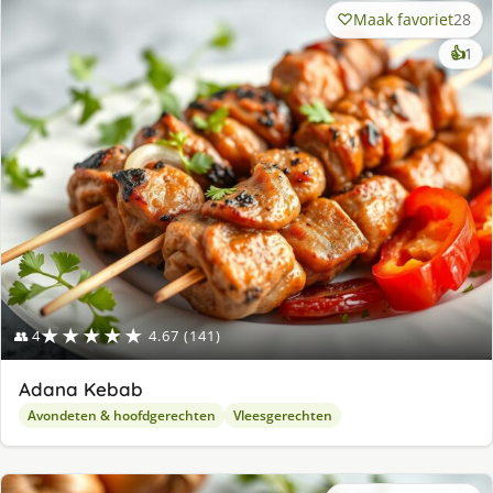
Maak favoriet
28
ke
👍
1
lek
ge
★★★★★
👥 4
4.67 (141)
Adana Kebab
Avondeten & hoofdgerechten
Vleesgerechten