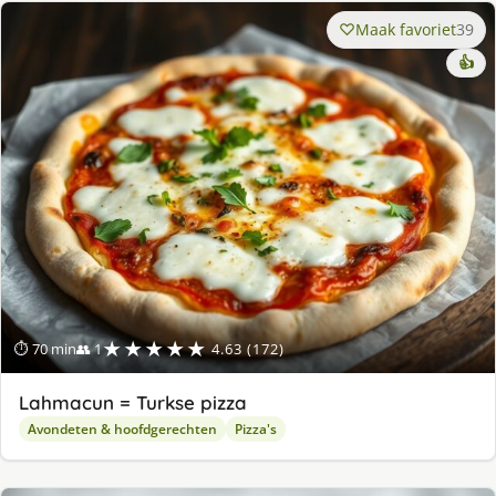
Maak favoriet
39
👍
★★★★★
⏱ 70 min
👥 1
4.63 (172)
Lahmacun = Turkse pizza
Avondeten & hoofdgerechten
Pizza's