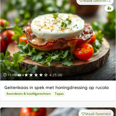
Maak favoriet
12
👍
★★★★☆
⏱ 15 min
👥 4
4.25 (8)
Geitenkaas in spek met honingdressing op rucola
Avondeten & hoofdgerechten
Tapas
Maak favoriet
4