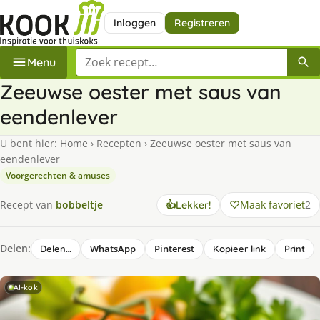
Inloggen
Registreren
Zoek een recept
Menu
Zeeuwse oester met saus van
eendenlever
U bent hier:
Home
›
Recepten
›
Zeeuwse oester met saus van
eendenlever
Voorgerechten & amuses
Maak favoriet
2
Recept van
bobbeltje
👍
Lekker!
Delen:
WhatsApp
Pinterest
Delen…
Kopieer link
Print
AI-kok