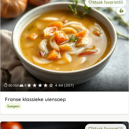
Maak favoriet
85
👍
★★★★☆
⏱ 60 min
👥 6
4.44 (207)
Franse klassieke uiensoep
Soepen
Maak favoriet
25