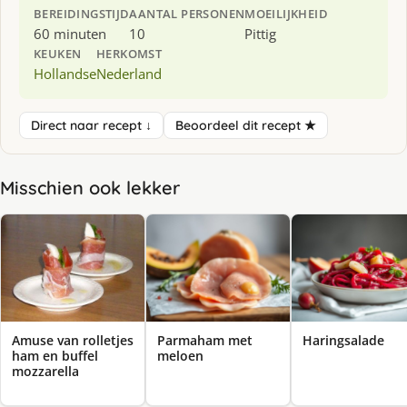
BEREIDINGSTIJD
AANTAL PERSONEN
MOEILIJKHEID
60 minuten
10
Pittig
KEUKEN
HERKOMST
Hollandse
Nederland
Direct naar recept ↓
Beoordeel dit recept ★
Misschien ook lekker
Amuse van rolletjes
Parmaham met
Haringsalade
ham en buffel
meloen
mozzarella