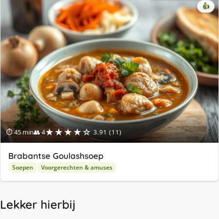
👍
★★★★☆
⏱ 45 min
👥 4
3.91 (11)
Brabantse Goulashsoep
Soepen
Voorgerechten & amuses
Lekker hierbij