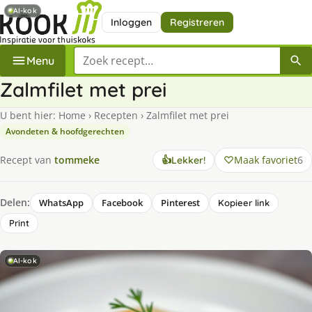
AI-kok
Inloggen
Registreren
Zoek een recept
Menu
Zalmfilet met prei
U bent hier:
Home
›
Recepten
›
Zalmfilet met prei
Avondeten & hoofdgerechten
Maak favoriet
6
Recept van
tommeke
👍
Lekker!
Delen:
WhatsApp
Facebook
Pinterest
Kopieer link
Print
AI-kok