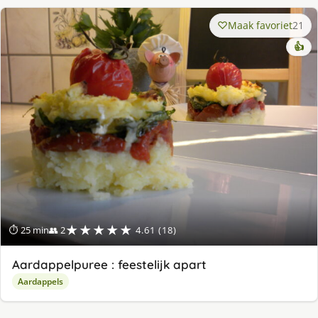
Maak favoriet
21
👍
★★★★★
⏱ 25 min
👥 2
4.61 (18)
Aardappelpuree : feestelijk apart
Aardappels