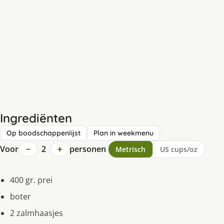
Ingrediënten
Op boodschappenlijst
Plan in weekmenu
−
+
Voor
2
personen
Metrisch
US cups/oz
400 gr. prei
boter
2 zalmhaasjes