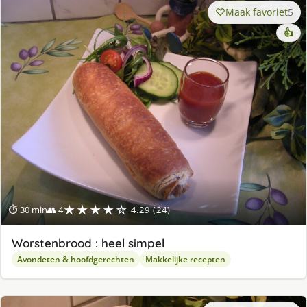
Maak favoriet
5
👍
★★★★☆
⏱ 30 min
👥 4
4.29 (24)
Worstenbrood : heel simpel
Avondeten & hoofdgerechten
Makkelijke recepten