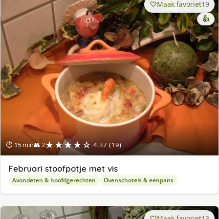
Maak favoriet
19
👍
★★★★☆
⏱ 15 min
👥 2
4.37 (19)
Februari stoofpotje met vis
Avondeten & hoofdgerechten
Ovenschotels & eenpans
Maak favoriet
13