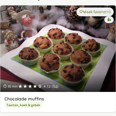
Maak favoriet
10
👍
★★★★☆
⏱ 30 min
4.12 (52)
Chocolade muffins
Taarten, koek & gebak