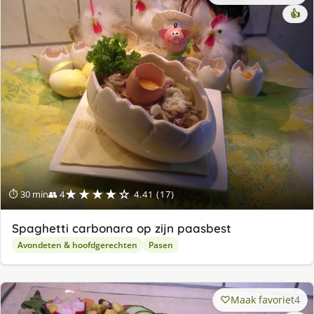
👍
★★★★☆
⏱ 30 min
👥 4
4.41 (17)
Spaghetti carbonara op zijn paasbest
Avondeten & hoofdgerechten
Pasen
Maak favoriet
4