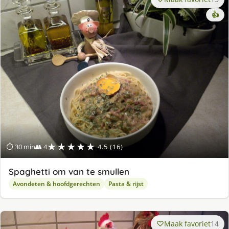
👍
★★★★★
⏱ 30 min
👥 4
4.5 (16)
Spaghetti om van te smullen
Avondeten & hoofdgerechten
Pasta & rijst
Maak favoriet
14