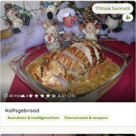
Maak favoriet
8
👍
★★★★☆
⏱ 40 min
👥 4
4.31 (29)
Kalfsgebraad
Avondeten & hoofdgerechten
Ovenschotels & eenpans