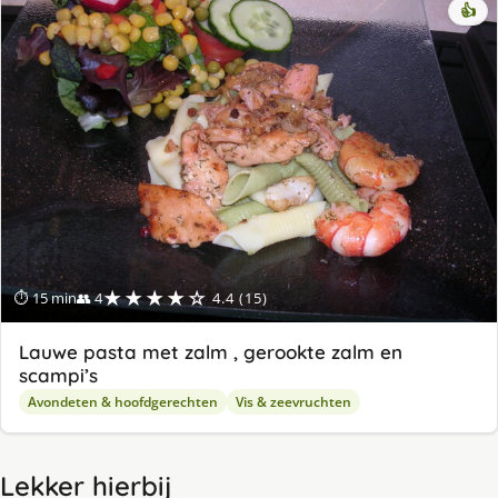
👍
★★★★☆
⏱ 15 min
👥 4
4.4 (15)
Lauwe pasta met zalm , gerookte zalm en
scampi’s
Avondeten & hoofdgerechten
Vis & zeevruchten
Lekker hierbij