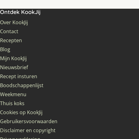
Ontdek KookJij
Over KookJij
Contact
Recepten
Blog
Mijn KookJij
Nieuwsbrief
Recept insturen
Boodschappenlijst
Weekmenu
Thuis koks
Cookies op KookJij
Gebruikersvoorwaarden
Disclaimer en copyright