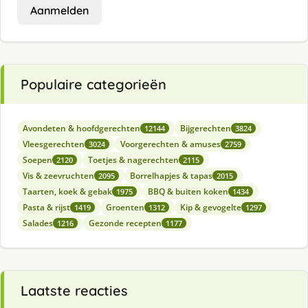
Aanmelden
Populaire categorieën
Avondeten & hoofdgerechten
Bijgerechten
12144
3824
Vleesgerechten
Voorgerechten & amuses
3024
2759
Soepen
Toetjes & nagerechten
2120
2115
Vis & zeevruchten
Borrelhapjes & tapas
2095
2015
Taarten, koek & gebak
BBQ & buiten koken
1975
1434
Pasta & rijst
Groenten
Kip & gevogelte
1419
1312
1297
Salades
Gezonde recepten
1216
1177
Laatste reacties