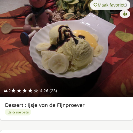
Maak favoriet
3
👍
★★★★☆
👥 2
4.26 (23)
Dessert : Ijsje van de Fijnproever
IJs & sorbets