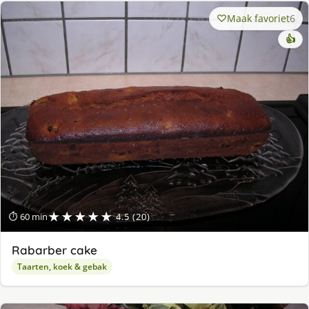
Maak favoriet
6
👍
★★★★★
⏱ 60 min
4.5 (20)
Rabarber cake
Taarten, koek & gebak