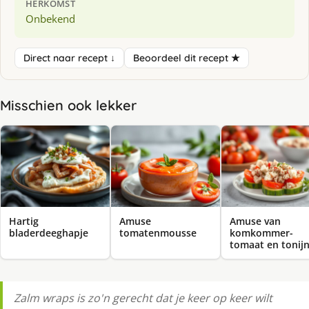
HERKOMST
Onbekend
Direct naar recept ↓
Beoordeel dit recept ★
Misschien ook lekker
Hartig
Amuse
Amuse van
bladerdeeghapje
tomatenmousse
komkommer-
tomaat en tonij
Zalm wraps is zo'n gerecht dat je keer op keer wilt