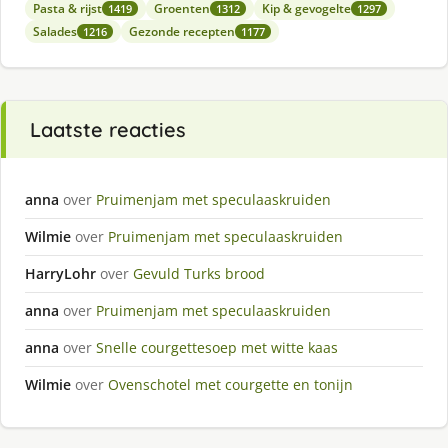
Pasta & rijst
Groenten
Kip & gevogelte
1419
1312
1297
Salades
Gezonde recepten
1216
1177
Laatste reacties
anna
over
Pruimenjam met speculaaskruiden
Wilmie
over
Pruimenjam met speculaaskruiden
HarryLohr
over
Gevuld Turks brood
anna
over
Pruimenjam met speculaaskruiden
anna
over
Snelle courgettesoep met witte kaas
Wilmie
over
Ovenschotel met courgette en tonijn