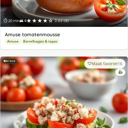
★★★★☆
⏱ 20 min
👥 4
3.63 (8)
Amuse tomatenmousse
Amuse
Borrelhapjes & tapas
AI-kok
Maak favoriet
16
👍