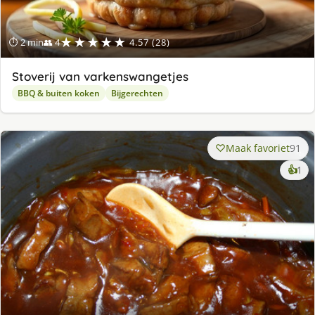
★★★★★
⏱ 2 min
👥 4
4.57 (28)
Stoverij van varkenswangetjes
BBQ & buiten koken
Bijgerechten
Maak favoriet
91
ke
👍
1
lek
ge