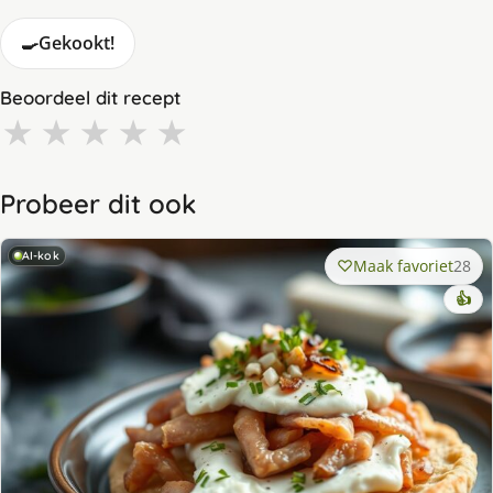
🍳
Gekookt!
Beoordeel dit recept
★
★
★
★
★
Probeer dit ook
AI-kok
Maak favoriet
28
👍