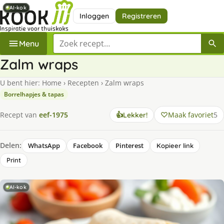
AI-kok
AI-kok
AI-kok
AI-kok
AI-kok
AI-kok
Inloggen
Registreren
Zoek een recept
Menu
Zalm wraps
U bent hier:
Home
›
Recepten
›
Zalm wraps
Borrelhapjes & tapas
Maak favoriet
5
Recept van
eef-1975
👍
Lekker!
Delen:
WhatsApp
Facebook
Pinterest
Kopieer link
Print
AI-kok