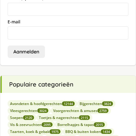
E-mail
Aanmelden
Populaire categorieën
Avondeten & hoofdgerechten
Bijgerechten
12144
3824
Vleesgerechten
Voorgerechten & amuses
3024
2759
Soepen
Toetjes & nagerechten
2120
2115
Vis & zeevruchten
Borrelhapjes & tapas
2095
2015
Taarten, koek & gebak
BBQ & buiten koken
1975
1434