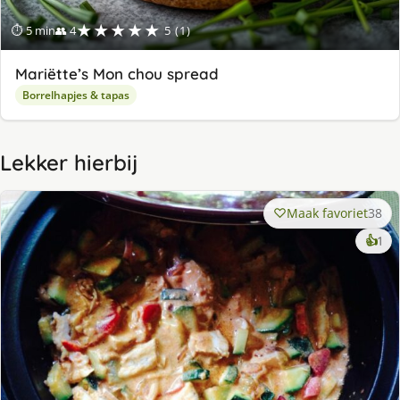
★★★★★
⏱ 5 min
👥 4
5 (1)
Mariëtte’s Mon chou spread
Borrelhapjes & tapas
Lekker hierbij
Maak favoriet
38
ke
👍
1
lek
ge