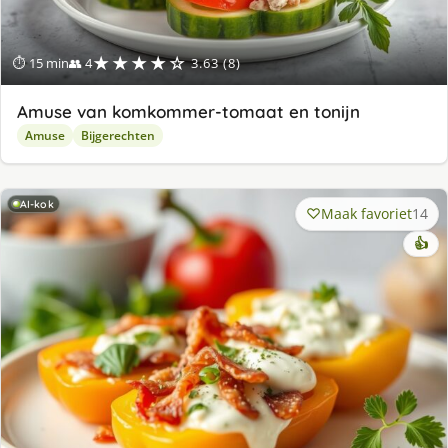
★★★★☆
⏱ 15 min
👥 4
3.63 (8)
Amuse van komkommer-tomaat en tonijn
Amuse
Bijgerechten
AI-kok
Maak favoriet
14
👍