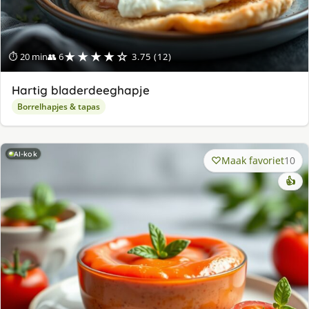
★★★★☆
⏱ 20 min
👥 6
3.75 (12)
Hartig bladerdeeghapje
Borrelhapjes & tapas
AI-kok
Maak favoriet
10
👍