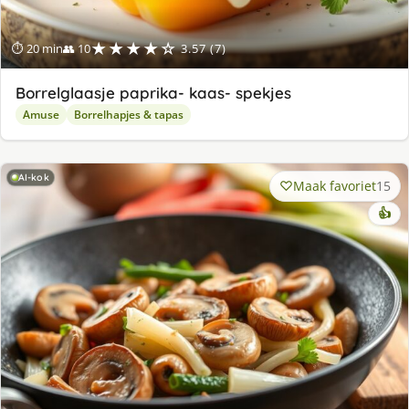
★★★★☆
⏱ 20 min
👥 10
3.57 (7)
Borrelglaasje paprika- kaas- spekjes
Amuse
Borrelhapjes & tapas
AI-kok
Maak favoriet
15
👍