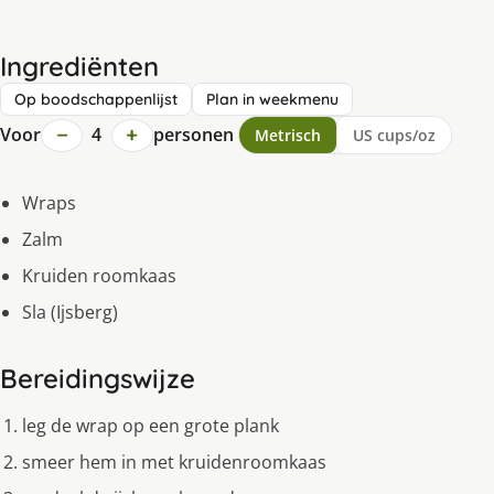
Ingrediënten
Op boodschappenlijst
Plan in weekmenu
−
+
Voor
4
personen
Metrisch
US cups/oz
Wraps
Zalm
Kruiden roomkaas
Sla (Ijsberg)
Bereidingswijze
leg de wrap op een grote plank
smeer hem in met kruidenroomkaas