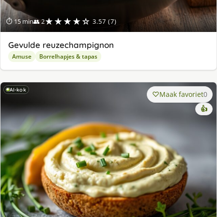
★★★★☆
⏱ 15 min
👥 2
3.57 (7)
Gevulde reuzechampignon
Amuse
Borrelhapjes & tapas
AI-kok
Maak favoriet
0
👍