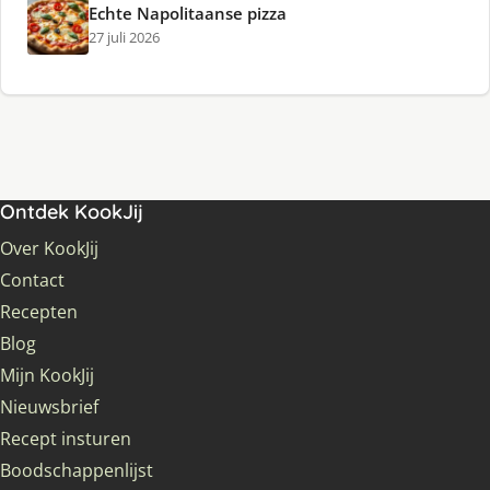
Echte Napolitaanse pizza
27 juli 2026
Ontdek KookJij
Over KookJij
Contact
Recepten
Blog
Mijn KookJij
Nieuwsbrief
Recept insturen
Boodschappenlijst