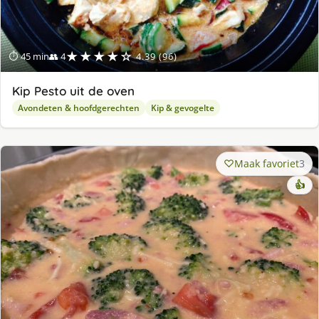
★★★★☆
⏱ 45 min
👥 4
4.39 (96)
Kip Pesto uit de oven
Avondeten & hoofdgerechten
Kip & gevogelte
Maak favoriet
3
👍