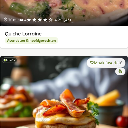
★★★★☆
⏱ 70 min
👥 4
4.29 (45)
Quiche Lorraine
Avondeten & hoofdgerechten
AI-kok
Maak favoriet
6
👍