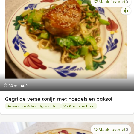
Maak favoriet
0
👍
⏱ 30 min
👥 2
Gegrilde verse tonijn met noedels en paksoi
Avondeten & hoofdgerechten
Vis & zeevruchten
Maak favoriet
0