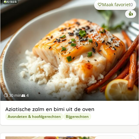
AI-kok
Maak favoriet
0
👍
⏱ 30 min
👥 4
Aziatische zalm en bimi uit de oven
Avondeten & hoofdgerechten
Bijgerechten