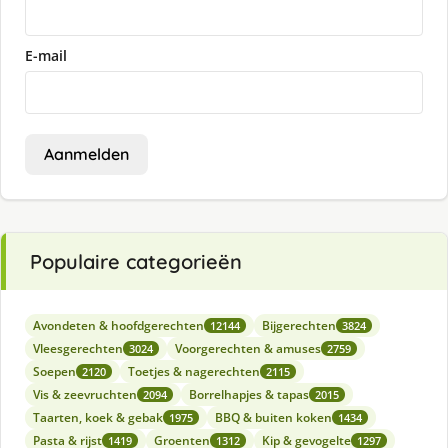
E-mail
Aanmelden
Populaire categorieën
Avondeten & hoofdgerechten
Bijgerechten
12144
3824
Vleesgerechten
Voorgerechten & amuses
3024
2759
Soepen
Toetjes & nagerechten
2120
2115
Vis & zeevruchten
Borrelhapjes & tapas
2094
2015
Taarten, koek & gebak
BBQ & buiten koken
1975
1434
Pasta & rijst
Groenten
Kip & gevogelte
1419
1312
1297