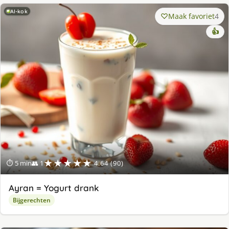
AI-kok
Maak favoriet
4
👍
★★★★★
⏱ 5 min
👥 1
4.64 (90)
Ayran = Yogurt drank
Bijgerechten