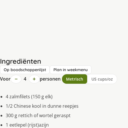
Ingrediënten
Op boodschappenlijst
Plan in weekmenu
−
+
Voor
4
personen
Metrisch
US cups/oz
4 zalmfilets (150 g elk)
1/2 Chinese kool in dunne reepjes
300 g rettich of wortel geraspt
1 eetlepel (rijst)azijn