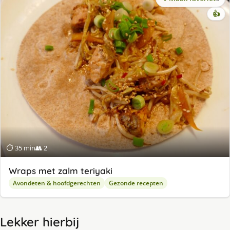
👍
⏱ 35 min
👥 2
Wraps met zalm teriyaki
Avondeten & hoofdgerechten
Gezonde recepten
Lekker hierbij