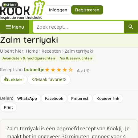
AI-kok
AI-kok
AI-kok
AI-kok
Inloggen
Registreren
Zoek een recept
Menu
Zalm terriyaki
U bent hier:
Home
›
Recepten
›
Zalm terriyaki
Avondeten & hoofdgerechten
Vis & zeevruchten
★★★★☆
Recept van
bobbeltje
3.5 (4)
Maak favoriet
8
👍
Lekker!
Delen:
WhatsApp
Facebook
Pinterest
Kopieer link
Print
Zalm terriyaki is een beproefd recept van KookJij. Je
maakt het in ongeveer 30 minuten, genoeg voor 4