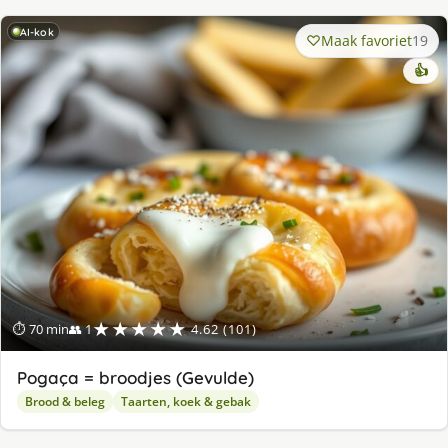
AI-kok
Maak favoriet
19
👍
★★★★★
⏱ 70 min
👥 1
4.62 (101)
Pogaça = broodjes (Gevulde)
Brood & beleg
Taarten, koek & gebak