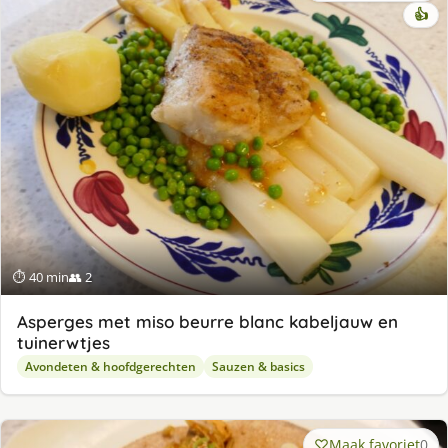
👍
⏱ 40 min
👥 2
Asperges met miso beurre blanc kabeljauw en
tuinerwtjes
Avondeten & hoofdgerechten
Sauzen & basics
Maak favoriet
0