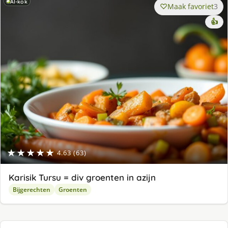
AI-kok
Maak favoriet
3
👍
★★★★★
4.63 (63)
Karisik Tursu = div groenten in azijn
Bijgerechten
Groenten