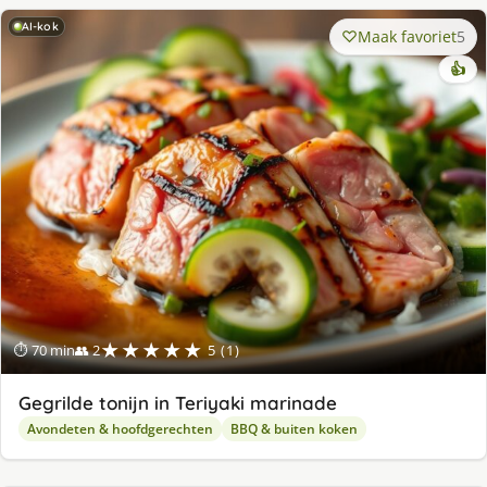
AI-kok
Maak favoriet
5
👍
★★★★★
⏱ 70 min
👥 2
5 (1)
Gegrilde tonijn in Teriyaki marinade
Avondeten & hoofdgerechten
BBQ & buiten koken