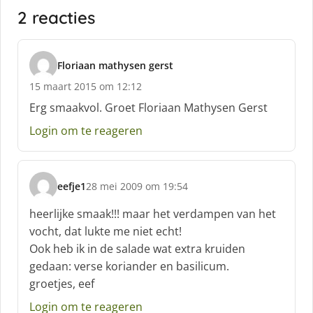
2 reacties
Floriaan mathysen gerst
s
15 maart 2015 om 12:12
c
h
Erg smaakvol. Groet Floriaan Mathysen Gerst
r
Login om te reageren
e
e
f
:
eefje1
28 mei 2009 om 19:54
s
c
heerlijke smaak!!! maar het verdampen van het
h
vocht, dat lukte me niet echt!
r
Ook heb ik in de salade wat extra kruiden
e
gedaan: verse koriander en basilicum.
e
f
groetjes, eef
:
Login om te reageren