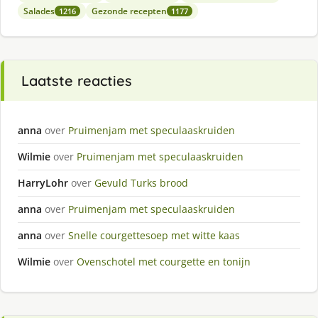
Salades
Gezonde recepten
1216
1177
Laatste reacties
anna
over
Pruimenjam met speculaaskruiden
Wilmie
over
Pruimenjam met speculaaskruiden
HarryLohr
over
Gevuld Turks brood
anna
over
Pruimenjam met speculaaskruiden
anna
over
Snelle courgettesoep met witte kaas
Wilmie
over
Ovenschotel met courgette en tonijn