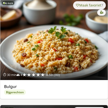
AI-kok
Maak favoriet
7
👍
★★★★★
⏱ 30 min
👥 4
4.59 (90)
Bulgur
Bijgerechten