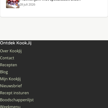
28 juli 2026
Ontdek KookJij
Over KookJij
Contact
Recepten
Blog
Mijn KookJij
Nieuwsbrief
Recept insturen
Boodschappenlijst
Weekmenu