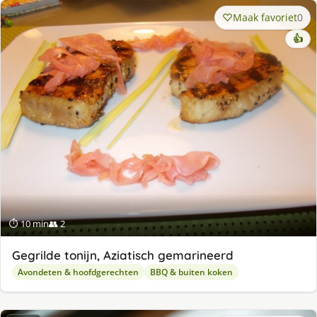
Maak favoriet
0
👍
⏱ 10 min
👥 2
Gegrilde tonijn, Aziatisch gemarineerd
Avondeten & hoofdgerechten
BBQ & buiten koken