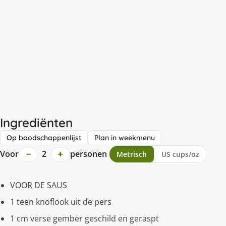
Ingrediënten
Op boodschappenlijst
Plan in weekmenu
−
+
Voor
2
personen
Metrisch
US cups/oz
VOOR DE SAUS
1 teen knoflook uit de pers
1 cm verse gember geschild en geraspt