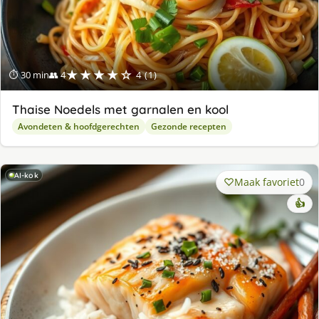
★★★★☆
⏱ 30 min
👥 4
4 (1)
Thaise Noedels met garnalen en kool
Avondeten & hoofdgerechten
Gezonde recepten
AI-kok
Maak favoriet
0
👍