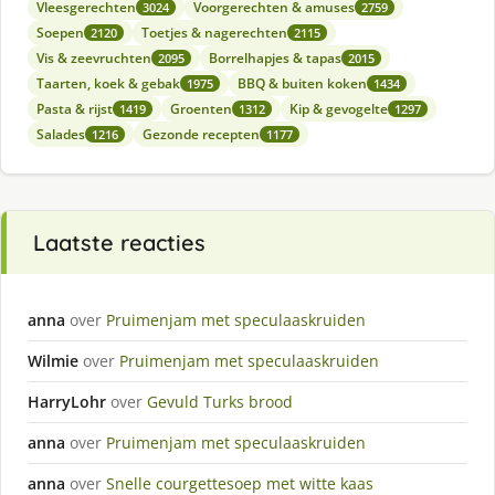
Vleesgerechten
Voorgerechten & amuses
3024
2759
Soepen
Toetjes & nagerechten
2120
2115
Vis & zeevruchten
Borrelhapjes & tapas
2095
2015
Taarten, koek & gebak
BBQ & buiten koken
1975
1434
Pasta & rijst
Groenten
Kip & gevogelte
1419
1312
1297
Salades
Gezonde recepten
1216
1177
Laatste reacties
anna
over
Pruimenjam met speculaaskruiden
Wilmie
over
Pruimenjam met speculaaskruiden
HarryLohr
over
Gevuld Turks brood
anna
over
Pruimenjam met speculaaskruiden
anna
over
Snelle courgettesoep met witte kaas