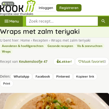
AI-kok
Inloggen
Registreren
Zoek een recept
Menu
Wraps met zalm teriyaki
U bent hier:
Home
›
Recepten
›
Wraps met zalm teriyaki
Avondeten & hoofdgerechten
Gezonde recepten
Vis & zeevruchten
Wraps
Maak favoriet
0
Recept van
Keukensloofje 47
👍
Lekker!
Delen:
WhatsApp
Facebook
Pinterest
Kopieer link
Print