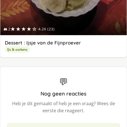
★★★★☆
👥 2
4.26 (23)
Dessert : Ijsje van de Fijnproever
IJs & sorbets
💬
Nog geen reacties
Heb je dit gemaakt of heb je een vraag? Wees de
eerste die reageert.