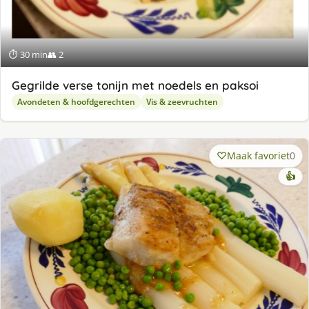
⏱ 30 min
👥 2
Gegrilde verse tonijn met noedels en paksoi
Avondeten & hoofdgerechten
Vis & zeevruchten
Maak favoriet
0
👍