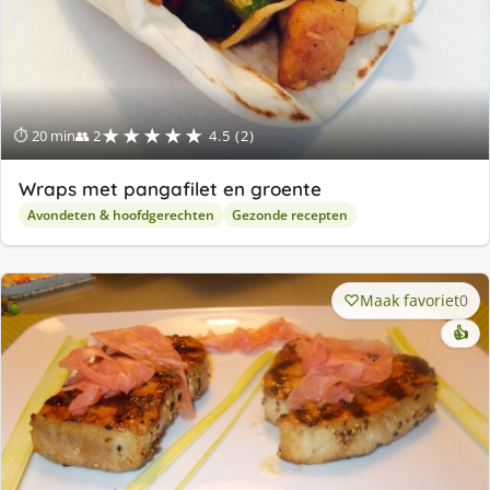
★★★★★
⏱ 20 min
👥 2
4.5 (2)
Wraps met pangafilet en groente
Avondeten & hoofdgerechten
Gezonde recepten
Maak favoriet
0
👍