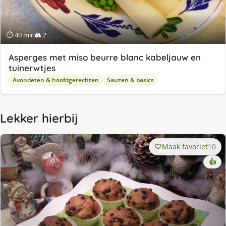
⏱ 40 min
👥 2
Asperges met miso beurre blanc kabeljauw en
tuinerwtjes
Avondeten & hoofdgerechten
Sauzen & basics
Lekker hierbij
Maak favoriet
10
👍