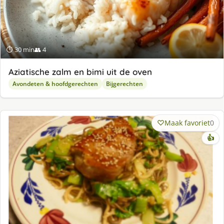
⏱ 30 min
👥 4
Aziatische zalm en bimi uit de oven
Avondeten & hoofdgerechten
Bijgerechten
Maak favoriet
0
👍