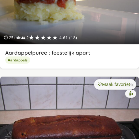
★★★★★
⏱ 25 min
👥 2
4.61 (18)
Aardappelpuree : feestelijk apart
Aardappels
Maak favoriet
6
👍