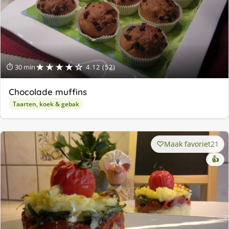
★★★★☆
⏱ 30 min
4.12 (52)
Chocolade muffins
Taarten, koek & gebak
Maak favoriet
21
👍