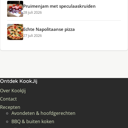
Pruimenjam met speculaaskruiden
28 juli 2026
Echte Napolitaanse pizza
27 juli 2026
Ontdek KookJij
Over KookJij
Contact
Recepten
Avondeten & hoofdgerechten
BBQ & buiten koken