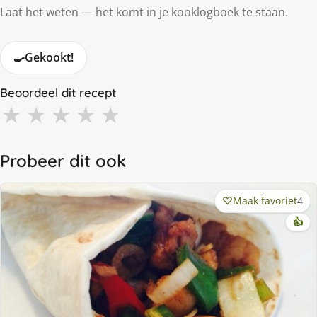
Laat het weten — het komt in je kooklogboek te staan.
🍳
Gekookt!
Beoordeel dit recept
★
★
★
★
★
Probeer dit ook
Maak favoriet
4
👍