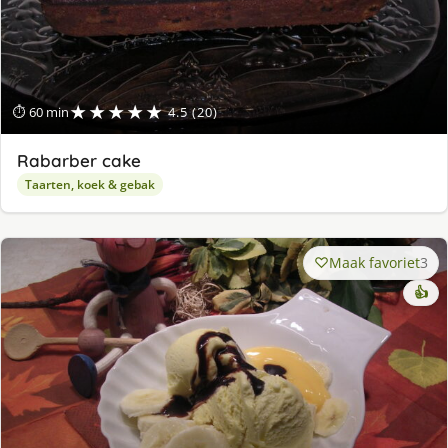
★★★★★
⏱ 60 min
4.5 (20)
Rabarber cake
Taarten, koek & gebak
Maak favoriet
3
👍