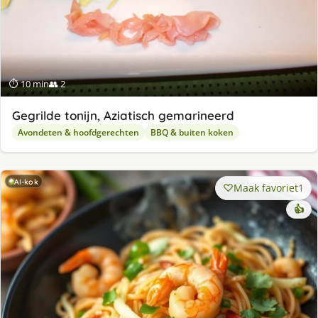
⏱ 10 min
👥 2
Gegrilde tonijn, Aziatisch gemarineerd
Avondeten & hoofdgerechten
BBQ & buiten koken
AI-kok
Maak favoriet
1
👍