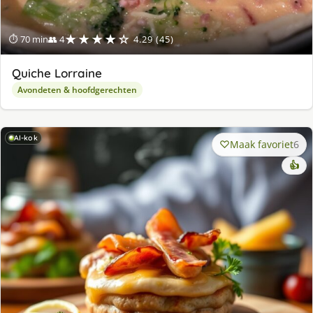
★★★★☆
⏱ 70 min
👥 4
4.29 (45)
Quiche Lorraine
Avondeten & hoofdgerechten
AI-kok
Maak favoriet
6
👍