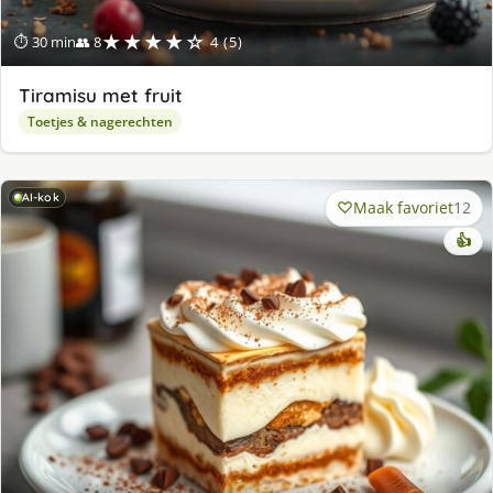
★★★★☆
⏱ 30 min
👥 8
4 (5)
Tiramisu met fruit
Toetjes & nagerechten
AI-kok
Maak favoriet
12
👍