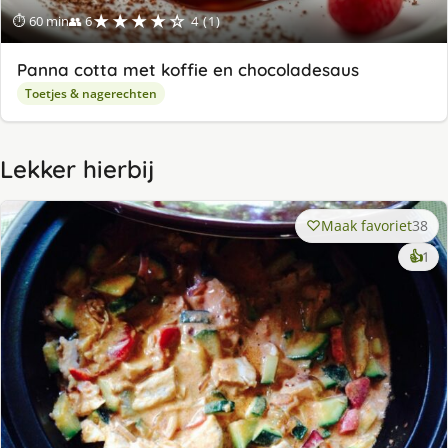
★★★★☆
⏱ 60 min
👥 6
4 (1)
Panna cotta met koffie en chocoladesaus
Toetjes & nagerechten
Lekker hierbij
Maak favoriet
38
ke
👍
1
lek
ge