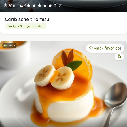
★★★★★
⏱ 30 min
👥 4
5 (2)
Caribische tiramisu
Toetjes & nagerechten
AI-kok
Maak favoriet
4
👍