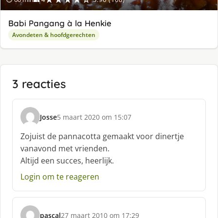
Babi Pangang à la Henkie
Avondeten & hoofdgerechten
3 reacties
Josse
5 maart 2020 om 15:07
s
c
Zojuist de pannacotta gemaakt voor dinertje
h
vanavond met vrienden.
r
Altijd een succes, heerlijk.
e
e
Login om te reageren
f
:
pascal
27 maart 2010 om 17:29