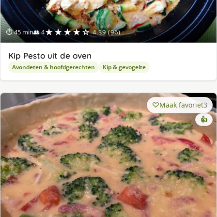
★★★★☆
⏱ 45 min
👥 4
4.39 (96)
Kip Pesto uit de oven
Avondeten & hoofdgerechten
Kip & gevogelte
Maak favoriet
3
👍