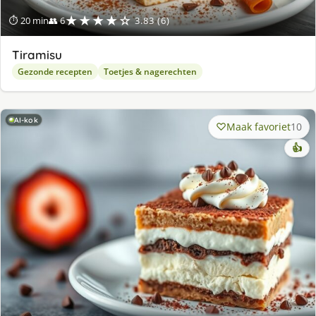
★★★★☆
⏱ 20 min
👥 6
3.83 (6)
Tiramisu
Gezonde recepten
Toetjes & nagerechten
AI-kok
Maak favoriet
10
👍