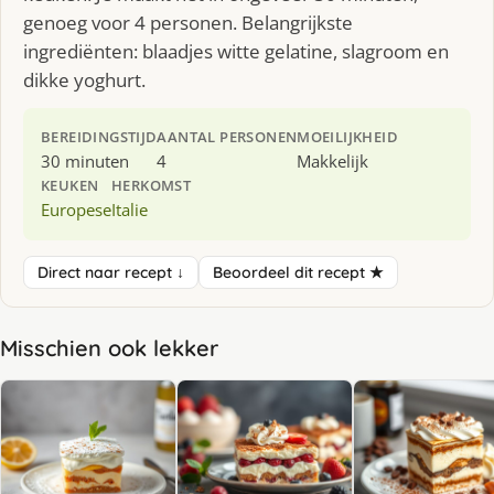
genoeg voor 4 personen. Belangrijkste
ingrediënten: blaadjes witte gelatine, slagroom en
dikke yoghurt.
BEREIDINGSTIJD
AANTAL PERSONEN
MOEILIJKHEID
30 minuten
4
Makkelijk
KEUKEN
HERKOMST
Europese
Italie
Direct naar recept ↓
Beoordeel dit recept ★
Misschien ook lekker