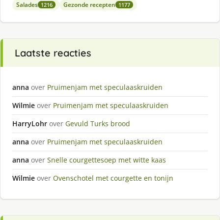
Salades
Gezonde recepten
1216
1177
Laatste reacties
anna
over
Pruimenjam met speculaaskruiden
Wilmie
over
Pruimenjam met speculaaskruiden
HarryLohr
over
Gevuld Turks brood
anna
over
Pruimenjam met speculaaskruiden
anna
over
Snelle courgettesoep met witte kaas
Wilmie
over
Ovenschotel met courgette en tonijn