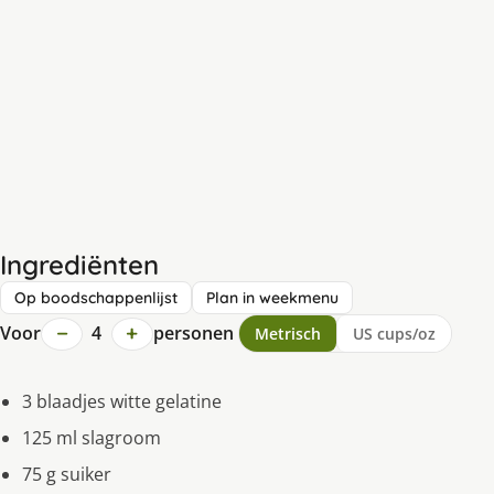
Ingrediënten
Op boodschappenlijst
Plan in weekmenu
−
+
Voor
4
personen
Metrisch
US cups/oz
3 blaadjes witte gelatine
125 ml slagroom
75 g suiker