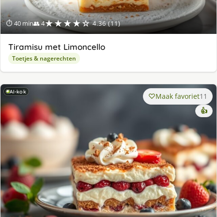
★★★★☆
⏱ 40 min
👥 4
4.36 (11)
Tiramisu met Limoncello
Toetjes & nagerechten
AI-kok
Maak favoriet
11
👍