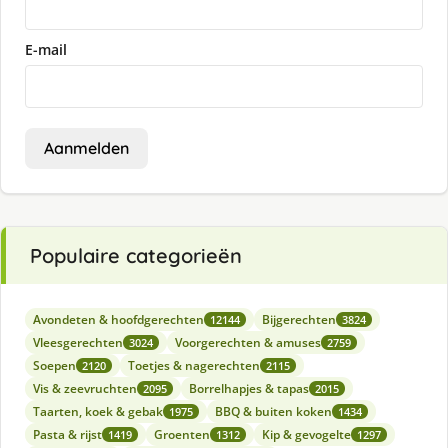
E-mail
Aanmelden
Populaire categorieën
Avondeten & hoofdgerechten
Bijgerechten
12144
3824
Vleesgerechten
Voorgerechten & amuses
3024
2759
Soepen
Toetjes & nagerechten
2120
2115
Vis & zeevruchten
Borrelhapjes & tapas
2095
2015
Taarten, koek & gebak
BBQ & buiten koken
1975
1434
Pasta & rijst
Groenten
Kip & gevogelte
1419
1312
1297