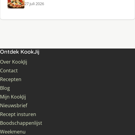
27 juli 2026
Ontdek KookJij
Over KookJij
Contact
Recepten
Blog
Mijn KookJij
Nieuwsbrief
Recept insturen
Boodschappenlijst
Weekmenu