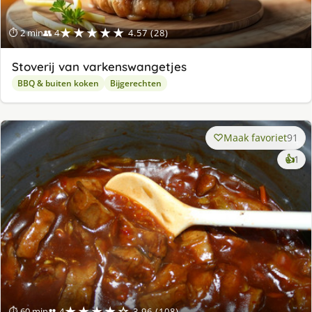
★★★★★
⏱ 2 min
👥 4
4.57 (28)
Stoverij van varkenswangetjes
BBQ & buiten koken
Bijgerechten
Maak favoriet
91
ke
👍
1
lek
ge
★★★★☆
⏱ 60 min
👥 4
3.96 (108)