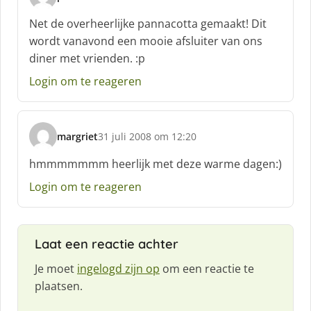
s
c
Net de overheerlijke pannacotta gemaakt! Dit
h
wordt vanavond een mooie afsluiter van ons
r
diner met vrienden. :p
e
e
Login om te reageren
f
:
margriet
31 juli 2008 om 12:20
s
c
hmmmmmmm heerlijk met deze warme dagen:)
h
Login om te reageren
r
e
e
f
Laat een reactie achter
:
Je moet
ingelogd zijn op
om een reactie te
plaatsen.