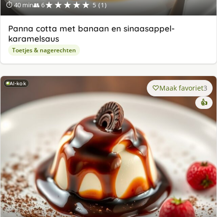
★★★★★
⏱ 40 min
👥 6
5 (1)
Panna cotta met banaan en sinaasappel-
karamelsaus
Toetjes & nagerechten
AI-kok
Maak favoriet
3
👍