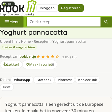
AI-kok
AI-kok
AI-kok
AI-kok
AI-kok
AI-kok
Inloggen
Registreren
Zoek een recept
Menu
Yoghurt pannacotta
U bent hier:
Home
›
Recepten
›
Yoghurt pannacotta
Toetjes & nagerechten
★★★★☆
Recept van
bobbeltje
3.85 (13)
Maak favoriet
6
👍
Lekker!
Delen:
WhatsApp
Facebook
Pinterest
Kopieer link
Print
Yoghurt pannacotta is een gerecht uit de Europese
keuken. Je maakt het in ongeveer 30 minuten,