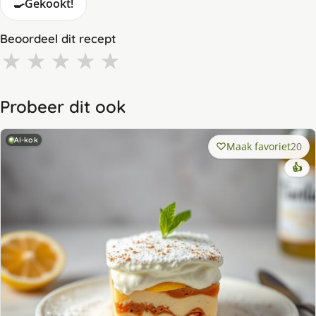
🍳
Gekookt!
Beoordeel dit recept
★
★
★
★
★
Probeer dit ook
AI-kok
Maak favoriet
20
👍