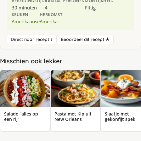
BEREIDINGSTIJD
AANTAL PERSONEN
MOEILIJKHEID
30 minuten
4
Pittig
KEUKEN
HERKOMST
Amerikaanse
Amerika
Direct naar recept ↓
Beoordeel dit recept ★
Misschien ook lekker
Salade “alles op
Pasta met Kip uit
Slaatje met
een rij”
New Orleans
gekonfijt spek