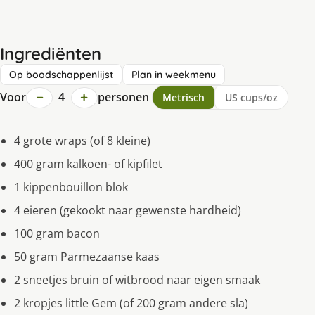
Ingrediënten
Op boodschappenlijst
Plan in weekmenu
−
+
Voor
4
personen
Metrisch
US cups/oz
4 grote wraps (of 8 kleine)
400 gram kalkoen- of kipfilet
1 kippenbouillon blok
4 eieren (gekookt naar gewenste hardheid)
100 gram bacon
50 gram Parmezaanse kaas
2 sneetjes bruin of witbrood naar eigen smaak
2 kropjes little Gem (of 200 gram andere sla)