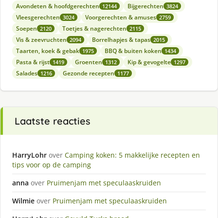
Avondeten & hoofdgerechten
Bijgerechten
12144
3824
Vleesgerechten
Voorgerechten & amuses
3024
2759
Soepen
Toetjes & nagerechten
2120
2115
Vis & zeevruchten
Borrelhapjes & tapas
2094
2015
Taarten, koek & gebak
BBQ & buiten koken
1975
1434
Pasta & rijst
Groenten
Kip & gevogelte
1419
1312
1297
Salades
Gezonde recepten
1216
1177
Laatste reacties
HarryLohr
over
Camping koken: 5 makkelijke recepten en
tips voor op de camping
anna
over
Pruimenjam met speculaaskruiden
Wilmie
over
Pruimenjam met speculaaskruiden