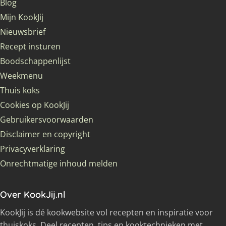
Blog
Mijn KookJij
Nieuwsbrief
Recept insturen
Boodschappenlijst
Weekmenu
Thuis koks
Cookies op KookJij
Gebruikersvoorwaarden
Disclaimer en copyright
Privacyverklaring
Onrechtmatige inhoud melden
Over KookJij.nl
KookJij is dé kookwebsite vol recepten en inspiratie voor
thuiskoks. Deel recepten, tips en kooktechnieken met