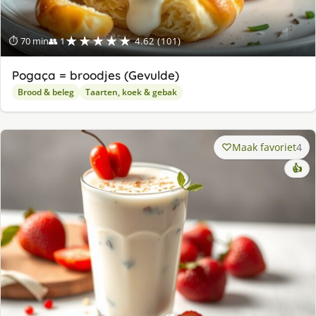
★★★★★
⏱ 70 min
👥 1
4.62 (101)
Pogaça = broodjes (Gevulde)
Brood & beleg
Taarten, koek & gebak
Maak favoriet
4
👍