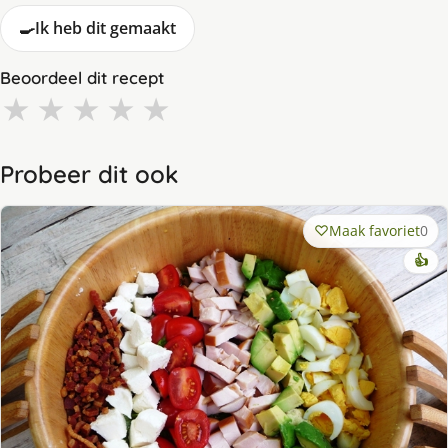
🍳
Ik heb dit gemaakt
Beoordeel dit recept
★
★
★
★
★
Probeer dit ook
Maak favoriet
0
👍