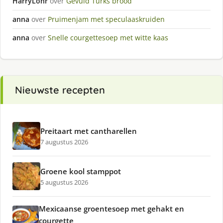
HarryLohr
over
Gevuld Turks brood
anna
over
Pruimenjam met speculaaskruiden
anna
over
Snelle courgettesoep met witte kaas
Nieuwste recepten
Preitaart met cantharellen
7 augustus 2026
Groene kool stamppot
5 augustus 2026
Mexicaanse groentesoep met gehakt en
courgette