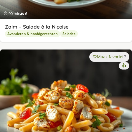
⏱ 90 min
👥 6
Zalm – Salade à la Niçoise
Avondeten & hoofdgerechten
Salades
Maak favoriet
7
👍