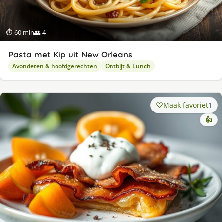
⏱ 60 min
👥 4
Pasta met Kip uit New Orleans
Avondeten & hoofdgerechten
Ontbijt & Lunch
Maak favoriet
1
👍