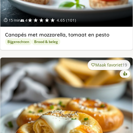
★★★★★
⏱ 15 min
👥 4
4.65 (101)
Canapés met mozzarella, tomaat en pesto
Bijgerechten
Brood & beleg
Maak favoriet
19
👍