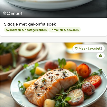
⏱ 25 min
👥 4
Slaatje met gekonfijt spek
Avondeten & hoofdgerechten
Inmaken & bewaren
Maak favoriet
3
👍