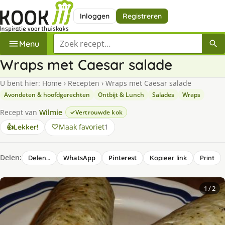
Inloggen
Registreren
Zoek een recept
Menu
Wraps met Caesar salade
U bent hier:
Home
›
Recepten
›
Wraps met Caesar salade
Avondeten & hoofdgerechten
Ontbijt & Lunch
Salades
Wraps
Recept van
Wilmie
Vertrouwde kok
Maak favoriet
1
👍
Lekker!
Delen:
WhatsApp
Pinterest
Delen…
Kopieer link
Print
1
/ 2