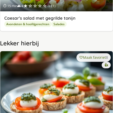
★☆☆☆☆
⏱ 15 min
👥 4
1 (1)
Caesar’s salad met gegrilde tonijn
Avondeten & hoofdgerechten
Salades
Lekker hierbij
Maak favoriet
8
👍