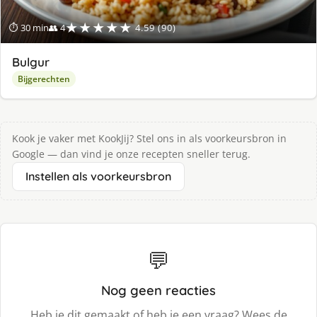
★★★★★
⏱ 30 min
👥 4
4.59 (90)
Bulgur
Bijgerechten
Kook je vaker met KookJij? Stel ons in als voorkeursbron in
Google — dan vind je onze recepten sneller terug.
Instellen als voorkeursbron
💬
Nog geen reacties
Heb je dit gemaakt of heb je een vraag? Wees de