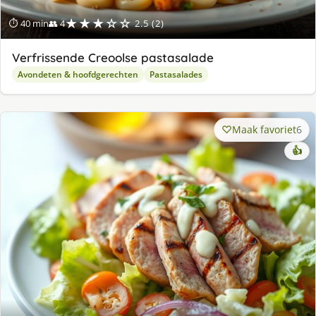
★★★☆☆
⏱ 40 min
👥 4
2.5 (2)
Verfrissende Creoolse pastasalade
Avondeten & hoofdgerechten
Pastasalades
Maak favoriet
6
👍