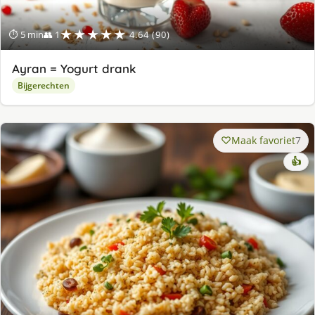
★★★★★
⏱ 5 min
👥 1
4.64 (90)
Ayran = Yogurt drank
Bijgerechten
Maak favoriet
7
👍