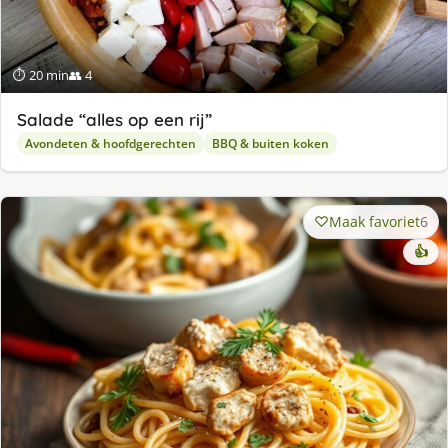
⏱ 20 min
👥 4
Salade “alles op een rij”
Avondeten & hoofdgerechten
BBQ & buiten koken
Maak favoriet
6
👍