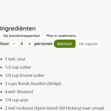
Ingrediënten
Op boodschappenlijst
Plan in weekmenu
−
+
Voor
4
personen
Metrisch
US cups/oz
1 teel. zout
1/2 cup suiker
1/4 cup bruine suiker
3 cups Runds bouillon (blokje)
4 eetl. Mosterd
1/4 cup azijn
2 teel rookzout (Spice Island Old Hickory) naar smaak