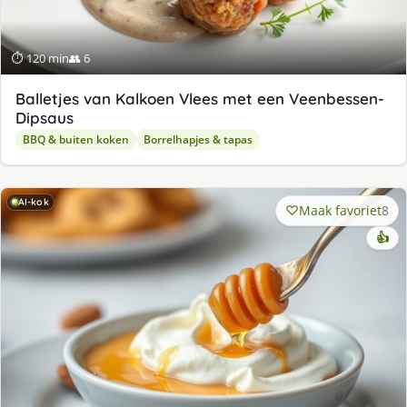
⏱ 120 min
👥 6
Balletjes van Kalkoen Vlees met een Veenbessen-
Dipsaus
BBQ & buiten koken
Borrelhapjes & tapas
AI-kok
Maak favoriet
8
👍