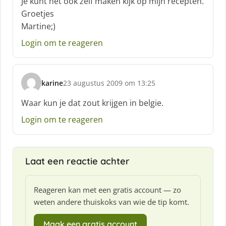
Je kunt het ook zelf maken kijk op mijn recepten.
f
Groetjes
:
Martine;)
Login om te reageren
karine
23 augustus 2009 om 13:25
s
c
Waar kun je dat zout krijgen in belgie.
h
Login om te reageren
r
e
e
f
Laat een reactie achter
:
Reageren kan met een gratis account — zo
weten andere thuiskoks van wie de tip komt.
Maak een gratis account