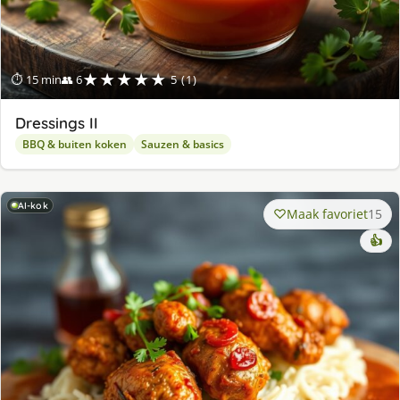
★★★★★
⏱ 15 min
👥 6
5 (1)
Dressings II
BBQ & buiten koken
Sauzen & basics
AI-kok
Maak favoriet
15
👍