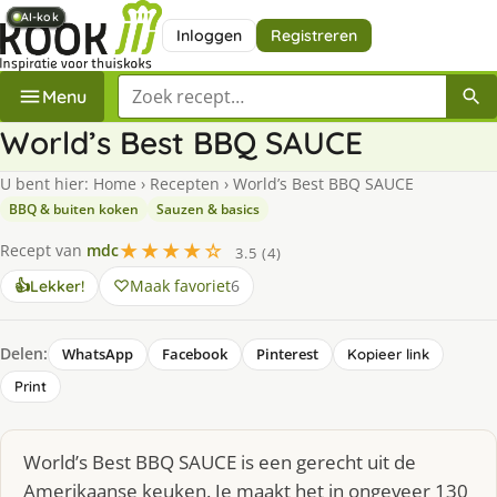
AI-kok
AI-kok
AI-kok
AI-kok
AI-kok
AI-kok
AI-kok
Inloggen
Registreren
Zoek een recept
Menu
World’s Best BBQ SAUCE
U bent hier:
Home
›
Recepten
›
World’s Best BBQ SAUCE
BBQ & buiten koken
Sauzen & basics
★★★★☆
Recept van
mdc
3.5 (4)
Maak favoriet
6
👍
Lekker!
Delen:
WhatsApp
Facebook
Pinterest
Kopieer link
Print
World’s Best BBQ SAUCE is een gerecht uit de
Amerikaanse keuken. Je maakt het in ongeveer 130