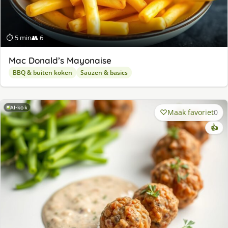
⏱ 5 min
👥 6
Mac Donald’s Mayonaise
BBQ & buiten koken
Sauzen & basics
AI-kok
Maak favoriet
0
👍