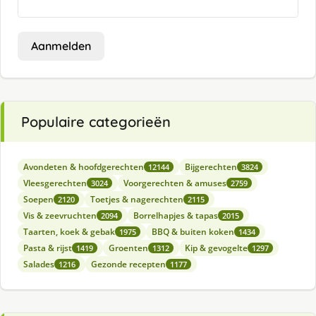
Aanmelden
Populaire categorieën
Avondeten & hoofdgerechten
Bijgerechten
12144
3824
Vleesgerechten
Voorgerechten & amuses
3024
2759
Soepen
Toetjes & nagerechten
2120
2115
Vis & zeevruchten
Borrelhapjes & tapas
2094
2015
Taarten, koek & gebak
BBQ & buiten koken
1975
1434
Pasta & rijst
Groenten
Kip & gevogelte
1419
1312
1297
Salades
Gezonde recepten
1216
1177