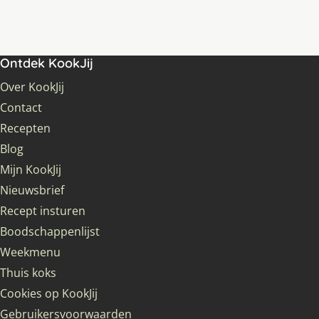
Ontdek KookJij
Over KookJij
Contact
Recepten
Blog
Mijn KookJij
Nieuwsbrief
Recept insturen
Boodschappenlijst
Weekmenu
Thuis koks
Cookies op KookJij
Gebruikersvoorwaarden