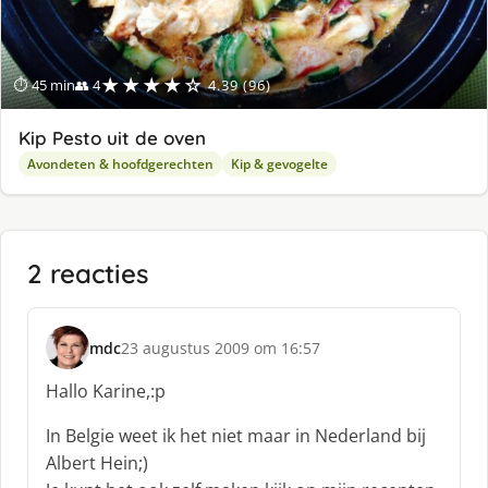
★★★★☆
⏱ 45 min
👥 4
4.39 (96)
Kip Pesto uit de oven
Avondeten & hoofdgerechten
Kip & gevogelte
2 reacties
mdc
23 augustus 2009 om 16:57
s
c
Hallo Karine,:p
h
r
In Belgie weet ik het niet maar in Nederland bij
e
Albert Hein;)
e