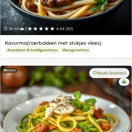
★★★★★
⏱ 30 min
👥 2
4.64 (83)
Kavurma(roerbakken met stukjes vlees)
Avondeten & hoofdgerechten
Vleesgerechten
AI-kok
Maak favoriet
4
👍