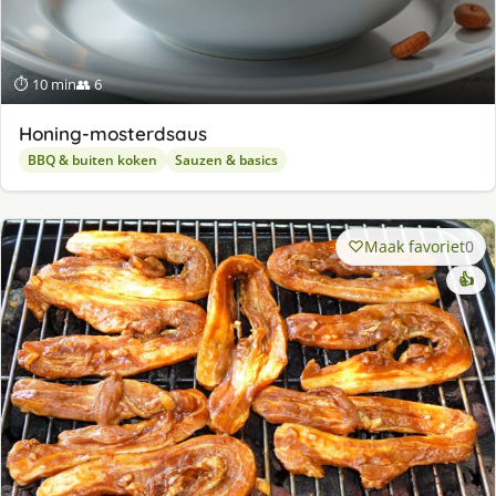
⏱ 10 min
👥 6
Honing-mosterdsaus
BBQ & buiten koken
Sauzen & basics
Maak favoriet
0
👍