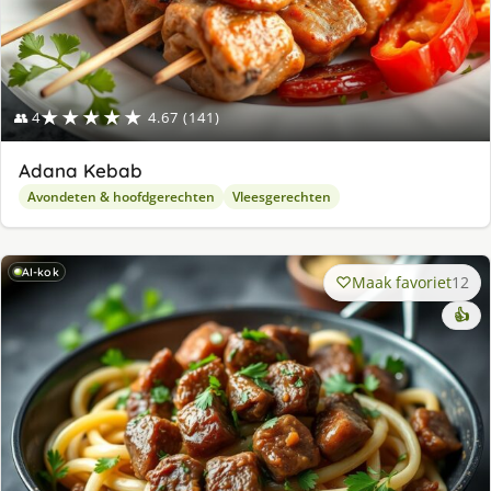
★★★★★
👥 4
4.67 (141)
Adana Kebab
Avondeten & hoofdgerechten
Vleesgerechten
AI-kok
Maak favoriet
12
👍