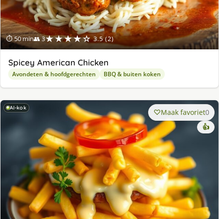
★★★★☆
⏱ 50 min
👥 3
3.5 (2)
Spicey American Chicken
Avondeten & hoofdgerechten
BBQ & buiten koken
AI-kok
Maak favoriet
0
👍