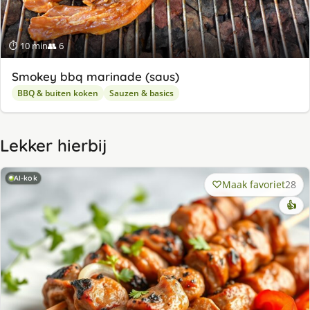
⏱ 10 min
👥 6
Smokey bbq marinade (saus)
BBQ & buiten koken
Sauzen & basics
Lekker hierbij
AI-kok
Maak favoriet
28
👍