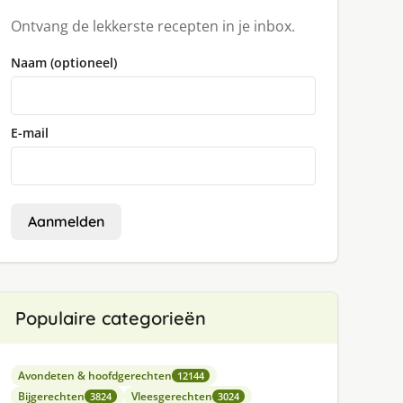
Ontvang de lekkerste recepten in je inbox.
Naam (optioneel)
E-mail
Aanmelden
Populaire categorieën
Avondeten & hoofdgerechten
12144
Bijgerechten
Vleesgerechten
3824
3024