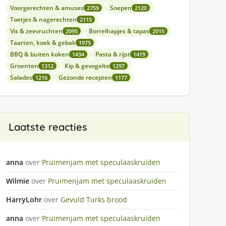
Voorgerechten & amuses
Soepen
2759
2120
Toetjes & nagerechten
2115
Vis & zeevruchten
Borrelhapjes & tapas
2095
2015
Taarten, koek & gebak
1975
BBQ & buiten koken
Pasta & rijst
1434
1419
Groenten
Kip & gevogelte
1312
1297
Salades
Gezonde recepten
1216
1177
Laatste reacties
anna
over
Pruimenjam met speculaaskruiden
Wilmie
over
Pruimenjam met speculaaskruiden
HarryLohr
over
Gevuld Turks brood
anna
over
Pruimenjam met speculaaskruiden