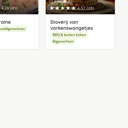
⏱ 2 min
👥 4
★★★★★
4.29 (45)
4.57 (28)
raine
Stoverij van
varkenswangetjes
hoofdgerechten
BBQ & buiten koken
Bijgerechten