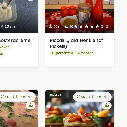
★★★★★
4.25 (4)
⏱ 90 min
👥 10
5 (2)
mosterdcrème
Piccalilly alá Henkie (of
Pickels)
 koken
Bijgerechten
Groenten
cs
AI-kok
Maak favoriet
3
Maak favoriet
6
👍
👍