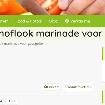
omer
Food & Foto’s
Blog
🎲 Verras me
knoflook marinade voor
ok marinade voor gevogelte
Maak favoriet
2
👍
Lekker!
nk
Print