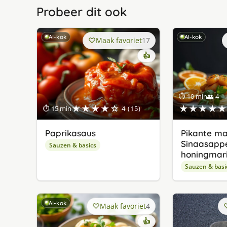
Probeer dit ook
AI-kok
AI-kok
Maak favoriet
17
👍
⏱ 10 min
👥 4
★★★★☆
★★★★★
⏱ 15 min
4 (15)
Paprikasaus
Pikante ma
Sinaasappe
Sauzen & basics
honingmar
Sauzen & basi
AI-kok
Maak favoriet
4
👍