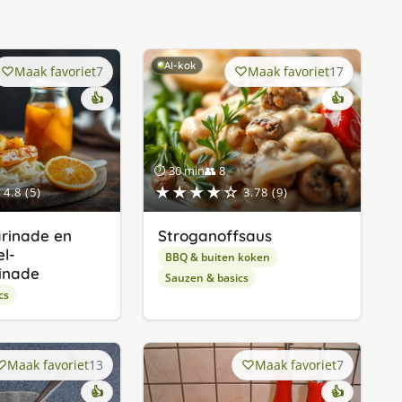
AI-kok
Maak favoriet
7
Maak favoriet
17
👍
👍
⏱ 30 min
👥 8
★★★★☆
4.8 (5)
3.78 (9)
rinade en
Stroganoffsaus
l-
BBQ & buiten koken
inade
Sauzen & basics
cs
Maak favoriet
13
Maak favoriet
7
👍
👍