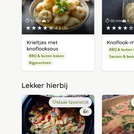
⏱ 15 min
👥 5
⏱ 60 min
👥 6
★★★★☆
★★★★☆
4.2 (5)
Krieltjes met
Knoflook-
knoflooksaus
BBQ & buiten
BBQ & buiten koken
Sauzen & basi
Bijgerechten
Lekker hierbij
Maak favoriet
38
keer
👍
1
lekker
gevonden