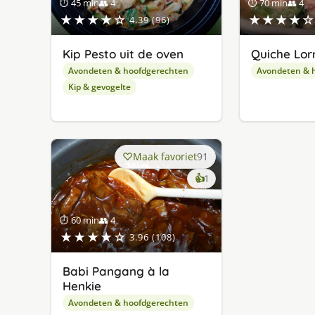
⏱ 45 min
👥 4
⏱ 70 min
👥 4
★★★★☆
★★★★☆
4.39 (96)
Kip Pesto uit de oven
Quiche Lor
Avondeten & hoofdgerechten
Avondeten & 
Kip & gevogelte
Maak favoriet
91
keer
👍
1
lekker
gevonden
⏱ 60 min
👥 4
★★★★☆
3.96 (108)
Babi Pangang à la
Henkie
Avondeten & hoofdgerechten