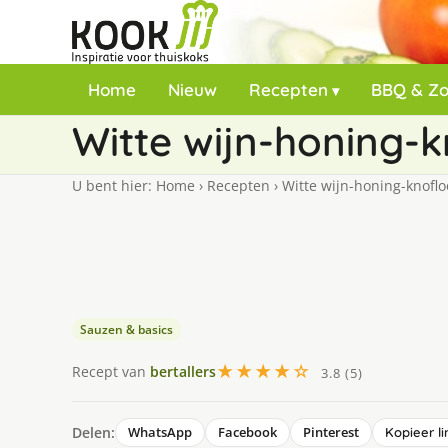
Home
Nieuw
Recepten
BBQ & Z
Witte wijn-honing-
U bent hier:
Home
›
Recepten
›
Witte wijn-honing-knoflo
Sauzen & basics
★★★★☆
Recept van
bertallers
3.8 (5)
Delen:
WhatsApp
Facebook
Pinterest
Kopieer li