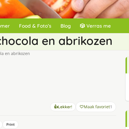
omer
Food & Foto’s
Blog
🎲 Verras me
chocola en abrikozen
la en abrikozen
Maak favoriet
1
👍
Lekker!
Print