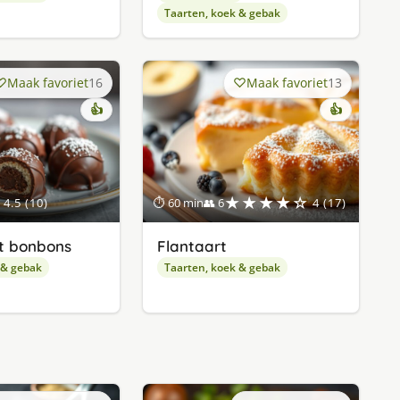
Taarten, koek & gebak
Maak favoriet
16
Maak favoriet
13
👍
👍
★★★★☆
4.5 (10)
⏱ 60 min
👥 6
4 (17)
t bonbons
Flantaart
 & gebak
Taarten, koek & gebak