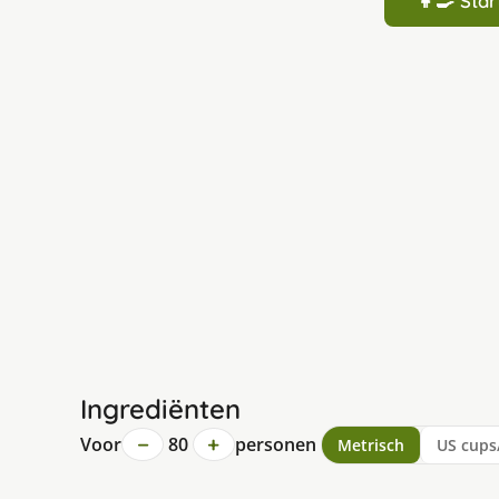
👩‍🍳 St
Ingrediënten
−
+
Voor
80
personen
Metrisch
US cups