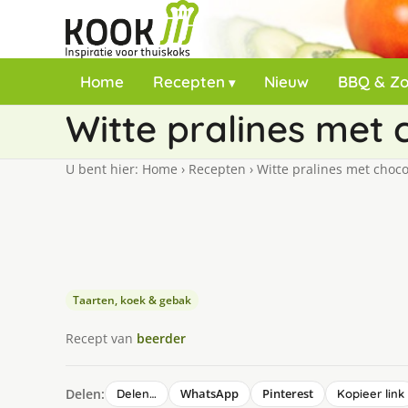
Home
Recepten
Nieuw
BBQ & Z
Witte pralines met 
U bent hier:
Home
›
Recepten
›
Witte pralines met choco
Taarten, koek & gebak
Recept van
beerder
Delen:
WhatsApp
Pinterest
Delen…
Kopieer link