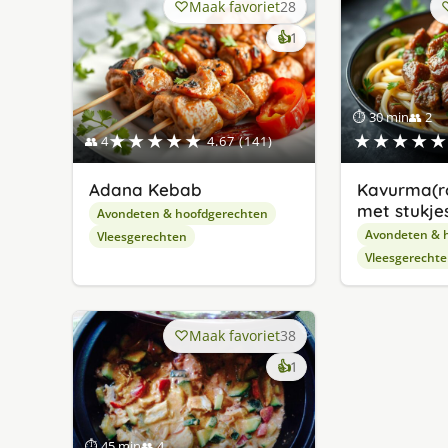
Maak favoriet
28
keer
👍
1
lekker
gevonden
⏱ 30 min
👥 2
★★★★★
★★★★★
👥 4
4.67 (141)
Adana Kebab
Kavurma(r
met stukjes
Avondeten & hoofdgerechten
Avondeten & 
Vleesgerechten
Vleesgerecht
Maak favoriet
38
keer
👍
1
lekker
gevonden
⏱ 45 min
👥 4