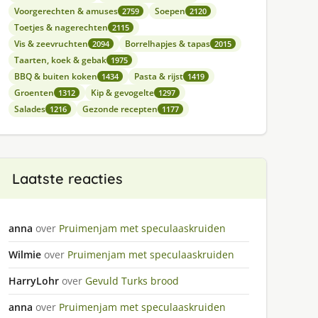
Voorgerechten & amuses
Soepen
2759
2120
Toetjes & nagerechten
2115
Vis & zeevruchten
Borrelhapjes & tapas
2094
2015
Taarten, koek & gebak
1975
BBQ & buiten koken
Pasta & rijst
1434
1419
Groenten
Kip & gevogelte
1312
1297
Salades
Gezonde recepten
1216
1177
Laatste reacties
anna
over
Pruimenjam met speculaaskruiden
Wilmie
over
Pruimenjam met speculaaskruiden
HarryLohr
over
Gevuld Turks brood
anna
over
Pruimenjam met speculaaskruiden