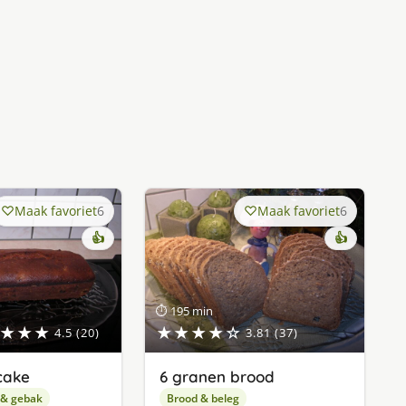
Maak favoriet
6
Maak favoriet
6
👍
👍
⏱ 195 min
★★★
★★★★☆
4.5 (20)
3.81 (37)
cake
6 granen brood
 & gebak
Brood & beleg