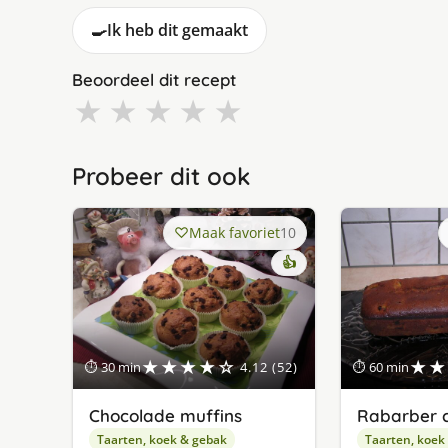
🍳
Ik heb dit gemaakt
Beoordeel dit recept
★
★
★
★
★
Probeer dit ook
Maak favoriet
10
👍
★★★★☆
★★
⏱ 30 min
4.12 (52)
⏱ 60 min
Chocolade muffins
Rabarber 
Taarten, koek & gebak
Taarten, koek