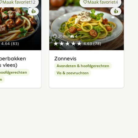
Maak favoriet
12
Maak favoriet
4
👍
👍
⏱ 30 min
👥 4
★★★★★
4.64 (83)
4.63 (78)
oerbakken
Zonnevis
 vlees)
Avondeten & hoofdgerechten
hoofdgerechten
Vis & zeevruchten
en