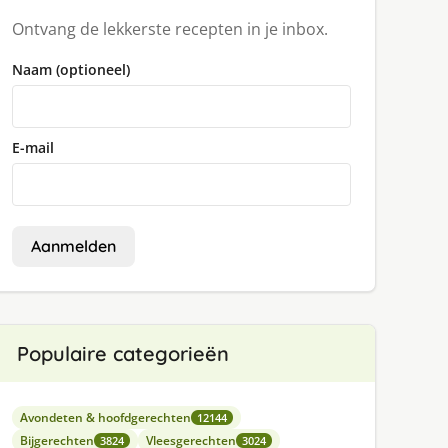
Ontvang de lekkerste recepten in je inbox.
Naam (optioneel)
E-mail
Aanmelden
Populaire categorieën
Avondeten & hoofdgerechten
12144
Bijgerechten
Vleesgerechten
3824
3024