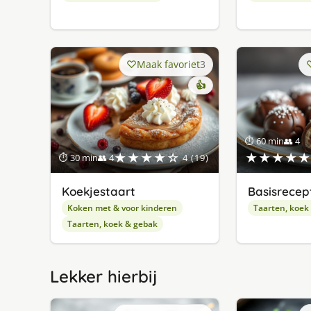
Maak favoriet
3
👍
⏱ 60 min
👥 4
★★★★☆
★★★★★
⏱ 30 min
👥 4
4 (19)
Koekjestaart
Basisrecep
Koken met & voor kinderen
Taarten, koek
Taarten, koek & gebak
Lekker hierbij