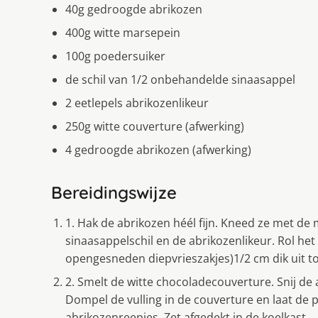
40g gedroogde abrikozen
400g witte marsepein
100g poedersuiker
de schil van 1/2 onbehandelde sinaasappel
2 eetlepels abrikozenlikeur
250g witte couverture (afwerking)
4 gedroogde abrikozen (afwerking)
Bereidingswijze
1. Hak de abrikozen héél fijn. Kneed ze met de
sinaasappelschil en de abrikozenlikeur. Rol he
opengesneden diepvrieszakjes)1/2 cm dik uit tot
2. Smelt de witte chocoladecouverture. Snij de 
Dompel de vulling in de couverture en laat de p
abrikozenreepjes. Zet afgedekt in de koelkast.