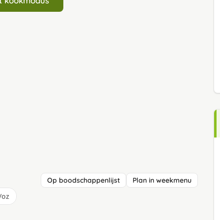
art kookmodus
Op boodschappenlijst
Plan in weekmenu
/oz