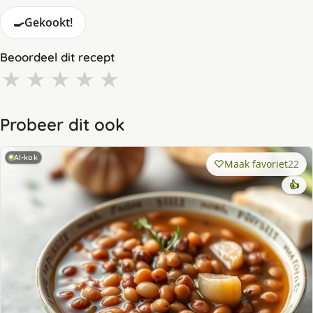
🍳
Gekookt!
Beoordeel dit recept
★
★
★
★
★
Probeer dit ook
AI-kok
Maak favoriet
22
👍