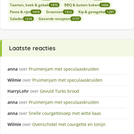
Taarten, koek & gebak
BBQ & buiten koken
1975
1434
Pasta & rijst
Groenten
Kip & gevogelte
1419
1312
1297
Salades
Gezonde recepten
1216
1177
Laatste reacties
anna
over
Pruimenjam met speculaaskruiden
Wilmie
over
Pruimenjam met speculaaskruiden
HarryLohr
over
Gevuld Turks brood
anna
over
Pruimenjam met speculaaskruiden
anna
over
Snelle courgettesoep met witte kaas
Wilmie
over
Ovenschotel met courgette en tonijn