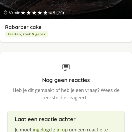
★★★★★
⏱ 60 min
4.5 (20)
Rabarber cake
Taarten, koek & gebak
💬
Nog geen reacties
Heb je dit gemaakt of heb je een vraag? Wees de
eerste die reageert.
Laat een reactie achter
Je moet
ingelogd zijn op
om een reactie te