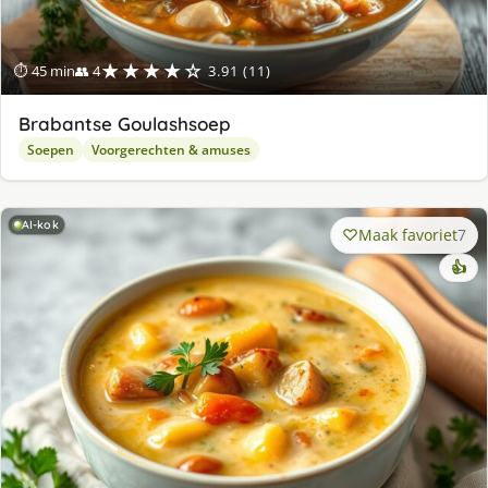
★★★★☆
⏱ 45 min
👥 4
3.91 (11)
Brabantse Goulashsoep
Soepen
Voorgerechten & amuses
AI-kok
Maak favoriet
7
👍