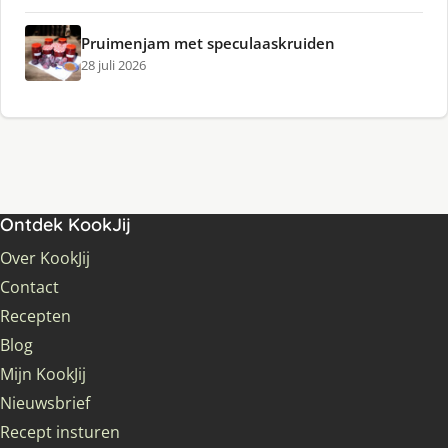
Pruimenjam met speculaaskruiden
28 juli 2026
Ontdek KookJij
Over KookJij
Contact
Recepten
Blog
Mijn KookJij
Nieuwsbrief
Recept insturen