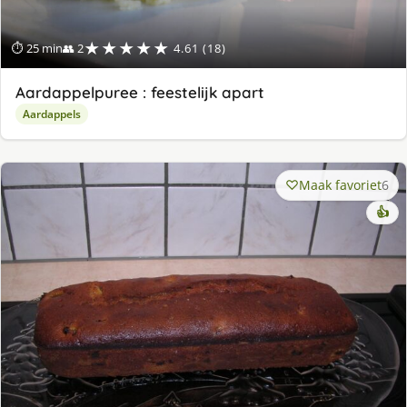
★★★★★
⏱ 25 min
👥 2
4.61 (18)
Aardappelpuree : feestelijk apart
Aardappels
Maak favoriet
6
👍