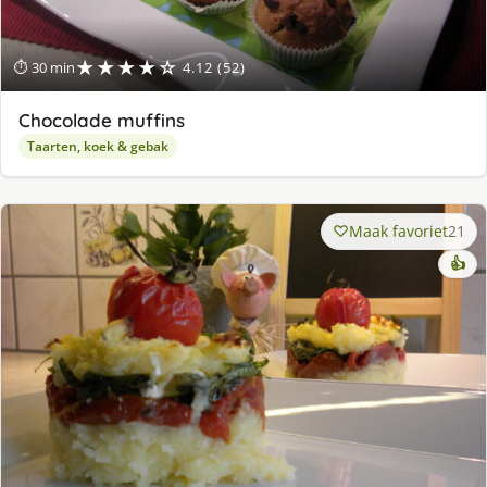
★★★★☆
⏱ 30 min
4.12 (52)
Chocolade muffins
Taarten, koek & gebak
Maak favoriet
21
👍