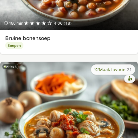
★★★★☆
⏱ 180 min
4.06 (18)
Bruine bonensoep
Soepen
AI-kok
Maak favoriet
21
👍