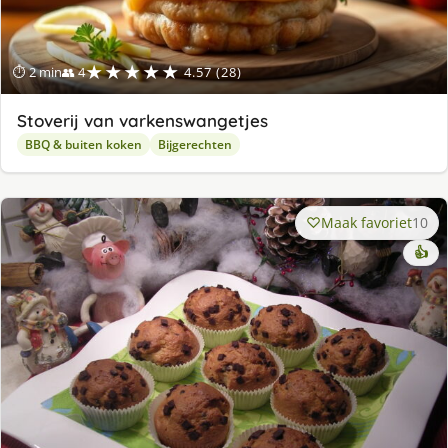
★★★★★
⏱ 2 min
👥 4
4.57 (28)
Stoverij van varkenswangetjes
BBQ & buiten koken
Bijgerechten
Maak favoriet
10
👍