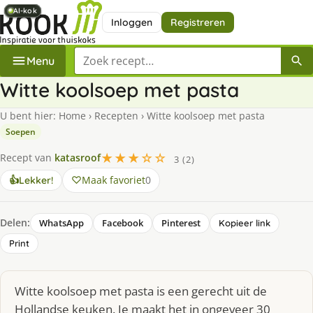
AI-kok
AI-kok
AI-kok
AI-kok
AI-kok
Inloggen
Registreren
Zoek een recept
Menu
Witte koolsoep met pasta
U bent hier:
Home
›
Recepten
›
Witte koolsoep met pasta
Soepen
★★★☆☆
Recept van
katasroof
3 (2)
Maak favoriet
0
👍
Lekker!
Delen:
WhatsApp
Facebook
Pinterest
Kopieer link
Print
Witte koolsoep met pasta is een gerecht uit de
Hollandse keuken. Je maakt het in ongeveer 30