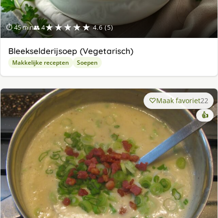
★★★★★
⏱ 45 min
👥 4
4.6 (5)
Bleekselderijsoep (Vegetarisch)
Makkelijke recepten
Soepen
Maak favoriet
22
👍