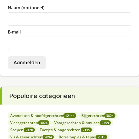
Naam (optioneel)
E-mail
Aanmelden
Populaire categorieën
Avondeten & hoofdgerechten
Bijgerechten
12144
3824
Vleesgerechten
Voorgerechten & amuses
3024
2759
Soepen
Toetjes & nagerechten
2120
2115
Vis & zeevruchten
Borrelhapjes & tapas
2094
2015