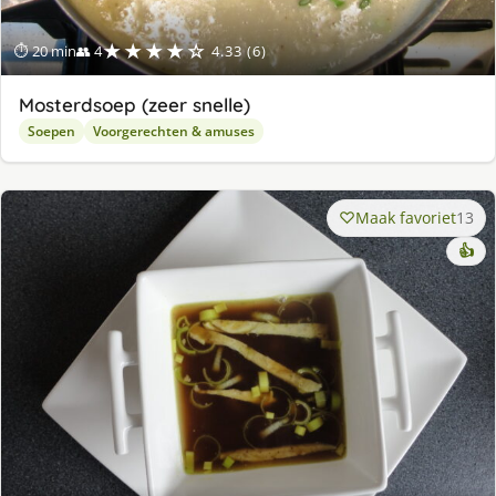
★★★★☆
⏱ 20 min
👥 4
4.33 (6)
Mosterdsoep (zeer snelle)
Soepen
Voorgerechten & amuses
Maak favoriet
13
👍