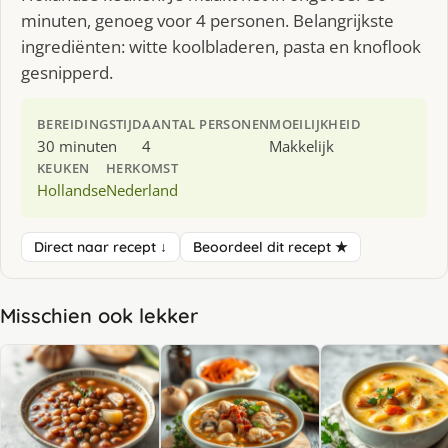
minuten, genoeg voor 4 personen. Belangrijkste
ingrediënten: witte koolbladeren, pasta en knoflook
gesnipperd.
BEREIDINGSTIJD
AANTAL PERSONEN
MOEILIJKHEID
30 minuten
4
Makkelijk
KEUKEN
HERKOMST
Hollandse
Nederland
Direct naar recept ↓
Beoordeel dit recept ★
Misschien ook lekker