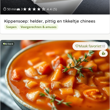
★★★★☆
⏱ 50 min
👥 3
4.4 (5)
Kippensoep: helder, pittig en tikkeltje chinees
Soepen
Voorgerechten & amuses
AI-kok
Maak favoriet
10
👍