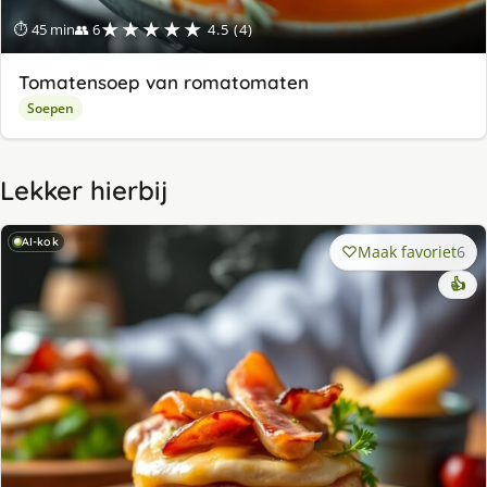
★★★★★
⏱ 45 min
👥 6
4.5 (4)
Tomatensoep van romatomaten
Soepen
Lekker hierbij
AI-kok
Maak favoriet
6
👍