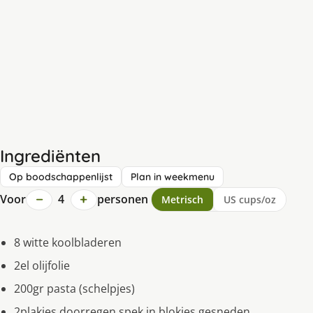
Ingrediënten
Op boodschappenlijst
Plan in weekmenu
−
+
Voor
4
personen
Metrisch
US cups/oz
8 witte koolbladeren
2el olijfolie
200gr pasta (schelpjes)
2plakjes doorregen spek in blokjes gesneden