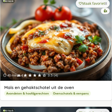
AI-kok
Maak favoriet
8
👍
★★★★☆
⏱ 40 min
👥 4
3.5 (4)
Maïs en gehaktschotel uit de oven
Avondeten & hoofdgerechten
Ovenschotels & eenpans
AI-kok