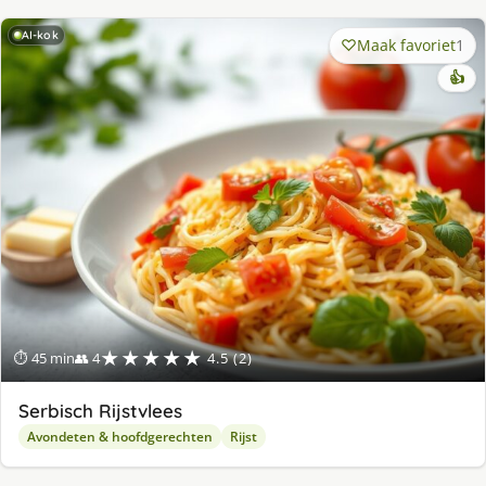
AI-kok
Maak favoriet
1
👍
★★★★★
⏱ 45 min
👥 4
4.5 (2)
Serbisch Rijstvlees
Avondeten & hoofdgerechten
Rijst