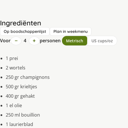
Ingrediënten
Op boodschappenlijst
Plan in weekmenu
−
+
Voor
4
personen
Metrisch
US cups/oz
1 prei
2 wortels
250 gr champignons
500 gr krieltjes
400 gr gehakt
1 el olie
250 ml bouillion
1 laurierblad