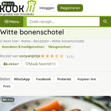
AI-kok
AI-kok
AI-kok
AI-kok
AI-kok
AI-kok
Inloggen
Registreren
Zoek een recept
Menu
Witte bonenschotel
U bent hier:
Home
›
Recepten
›
Witte bonenschotel
Avondeten & hoofdgerechten
Vleesgerechten
★★★☆☆
Recept van
sonyanijntje
3 (1)
Maak favoriet
10
👍
Lekker!
Delen:
WhatsApp
Facebook
Pinterest
Kopieer link
Print
AI-kok