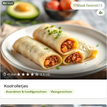
AI-kok
Maak favoriet
13
👍
★★★★☆
⏱ 45 min
3.5 (4)
Koolrolletjes
Avondeten & hoofdgerechten
Vleesgerechten