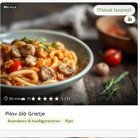
AI-kok
Maak favoriet
5
👍
★★★★★
⏱ 90 min
👥 10
5 (1)
Pilav álà Grietje
Avondeten & hoofdgerechten
Rijst