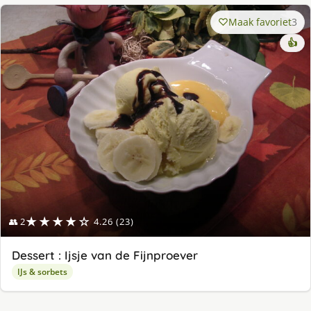
Maak favoriet
3
👍
★★★★☆
👥 2
4.26 (23)
Dessert : Ijsje van de Fijnproever
IJs & sorbets