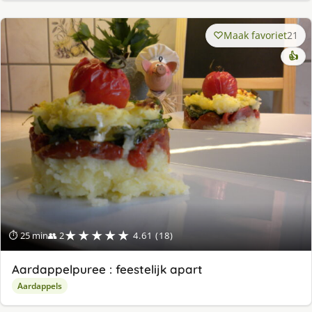
Maak favoriet
21
👍
★★★★★
⏱ 25 min
👥 2
4.61 (18)
Aardappelpuree : feestelijk apart
Aardappels