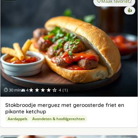
Maak favoriet
2
👍
★★★★☆
⏱ 30 min
👥 4
4 (1)
Stokbroodje merguez met geroosterde friet en
pikante ketchup
Aardappels
Avondeten & hoofdgerechten