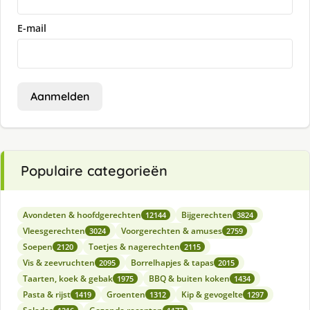
E-mail
Aanmelden
Populaire categorieën
Avondeten & hoofdgerechten
Bijgerechten
12144
3824
Vleesgerechten
Voorgerechten & amuses
3024
2759
Soepen
Toetjes & nagerechten
2120
2115
Vis & zeevruchten
Borrelhapjes & tapas
2095
2015
Taarten, koek & gebak
BBQ & buiten koken
1975
1434
Pasta & rijst
Groenten
Kip & gevogelte
1419
1312
1297