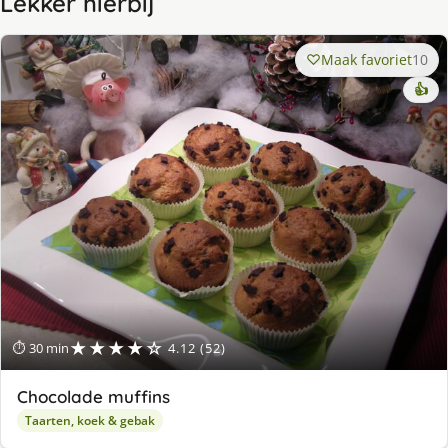
Lekker hierbij
Maak favoriet
10
👍
★★★★☆
⏱ 30 min
4.12 (52)
Chocolade muffins
Taarten, koek & gebak