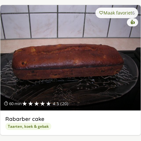
Maak favoriet
6
👍
★★★★★
⏱ 60 min
4.5 (20)
Rabarber cake
Taarten, koek & gebak