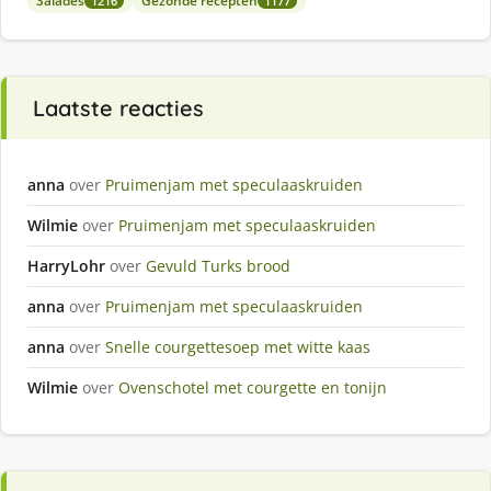
Salades
Gezonde recepten
1216
1177
Laatste reacties
anna
over
Pruimenjam met speculaaskruiden
Wilmie
over
Pruimenjam met speculaaskruiden
HarryLohr
over
Gevuld Turks brood
anna
over
Pruimenjam met speculaaskruiden
anna
over
Snelle courgettesoep met witte kaas
Wilmie
over
Ovenschotel met courgette en tonijn