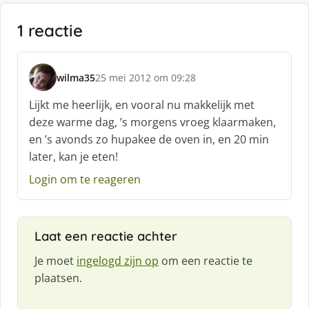
1 reactie
wilma35
25 mei 2012 om 09:28
s
c
Lijkt me heerlijk, en vooral nu makkelijk met
h
deze warme dag, ’s morgens vroeg klaarmaken,
r
en ’s avonds zo hupakee de oven in, en 20 min
e
later, kan je eten!
e
f
Login om te reageren
:
Laat een reactie achter
Je moet
ingelogd zijn op
om een reactie te
plaatsen.