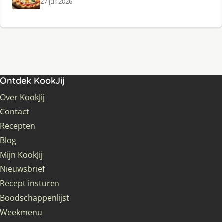
27 juli 2026
Ontdek KookJij
Over KookJij
Contact
Recepten
Blog
Mijn KookJij
Nieuwsbrief
Recept insturen
Boodschappenlijst
Weekmenu