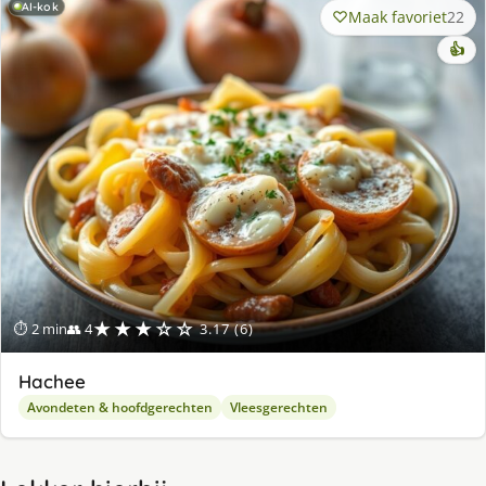
AI-kok
Maak favoriet
22
👍
★★★☆☆
⏱ 2 min
👥 4
3.17 (6)
Hachee
Avondeten & hoofdgerechten
Vleesgerechten