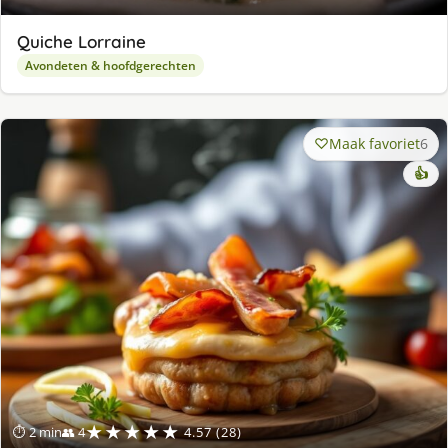
Quiche Lorraine
Avondeten & hoofdgerechten
Maak favoriet
6
👍
★★★★★
⏱ 2 min
👥 4
4.57 (28)