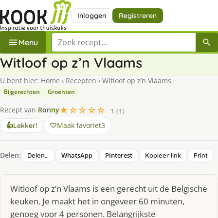
Inloggen
Registreren
Zoek een recept
Menu
Witloof op z’n Vlaams
U bent hier:
Home
›
Recepten
›
Witloof op z’n Vlaams
Bijgerechten
Groenten
★☆☆☆☆
Recept van
Ronny
1 (1)
Maak favoriet
3
👍
Lekker!
Delen:
WhatsApp
Pinterest
Delen…
Kopieer link
Print
Witloof op z’n Vlaams is een gerecht uit de Belgische
keuken. Je maakt het in ongeveer 60 minuten,
genoeg voor 4 personen. Belangrijkste