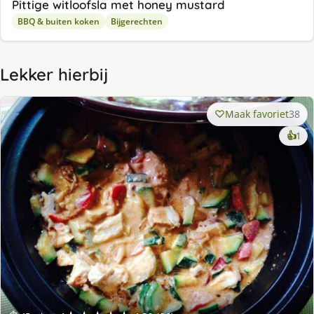
Pittige witloofsla met honey mustard
BBQ & buiten koken
Bijgerechten
Lekker hierbij
Maak favoriet
38
ke
👍
1
lek
ge