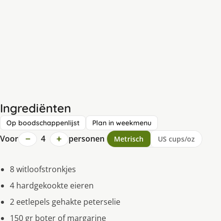
Ingrediënten
Op boodschappenlijst
Plan in weekmenu
−
+
Voor
4
personen
Metrisch
US cups/oz
8 witloofstronkjes
4 hardgekookte eieren
2 eetlepels gehakte peterselie
150 gr boter of margarine