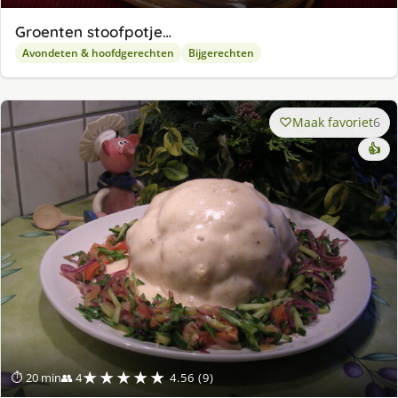
Groenten stoofpotje…
Avondeten & hoofdgerechten
Bijgerechten
Maak favoriet
6
👍
★★★★★
⏱ 20 min
👥 4
4.56 (9)