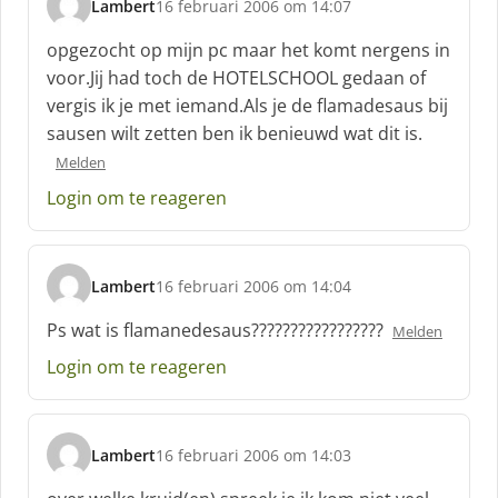
Lambert
16 februari 2006 om 14:07
s
c
opgezocht op mijn pc maar het komt nergens in
h
voor.Jij had toch de HOTELSCHOOL gedaan of
r
vergis ik je met iemand.Als je de flamadesaus bij
e
sausen wilt zetten ben ik benieuwd wat dit is.
e
f
Melden
:
Login om te reageren
Lambert
16 februari 2006 om 14:04
s
c
Ps wat is flamanedesaus?????????????????
Melden
h
Login om te reageren
r
e
e
f
Lambert
16 februari 2006 om 14:03
:
s
c