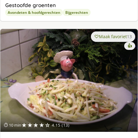
Gestoofde groenten
Avondeten & hoofdgerechten
Bijgerechten
Maak favoriet
13
👍
★★★★☆
⏱ 10 min
4.15 (13)