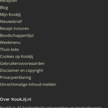
Recepten
Blog
Mijn KookJij
Nieuwsbrief
Recept insturen
Boodschappenlijst
Weekmenu
Thuis koks
Cookies op KookJij
Gebruikersvoorwaarden
Disclaimer en copyright
Privacyverklaring
Onrechtmatige inhoud melden
Over KookJij.nl
KookJij is dé kookwebsite vol recepten en inspiratie voor