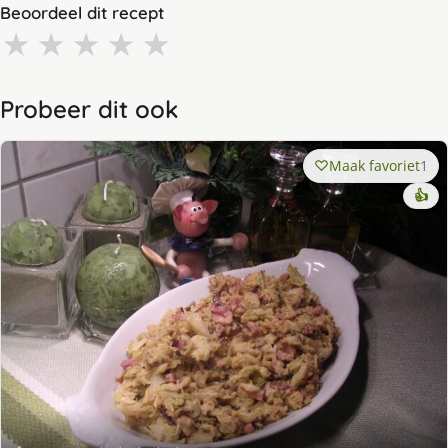
Beoordeel dit recept
★
★
★
★
★
Probeer dit ook
Maak favoriet
1
👍