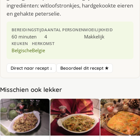
ingrediënten: witloofstronkjes, hardgekookte eieren
en gehakte peterselie.
BEREIDINGSTIJD
AANTAL PERSONEN
MOEILIJKHEID
60 minuten
4
Makkelijk
KEUKEN
HERKOMST
Belgische
Belgie
Direct naar recept ↓
Beoordeel dit recept ★
Misschien ook lekker