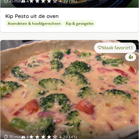
★★★★☆
⏱ 45 min
👥 4
4.39 (96)
Kip Pesto uit de oven
Avondeten & hoofdgerechten
Kip & gevogelte
Maak favoriet
3
👍
★★★★☆
⏱ 70 min
👥 4
4.29 (45)