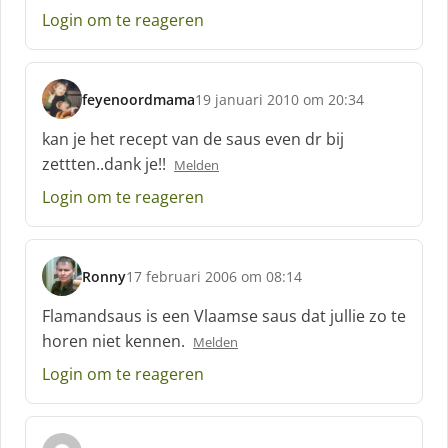
f
Login om te reageren
:
feyenoordmama
19 januari 2010 om 20:34
s
c
kan je het recept van de saus even dr bij
h
zettten..dank je!!
Melden
r
e
Login om te reageren
e
f
:
Ronny
17 februari 2006 om 08:14
s
c
Flamandsaus is een Vlaamse saus dat jullie zo te
h
horen niet kennen.
Melden
r
e
Login om te reageren
e
f
: