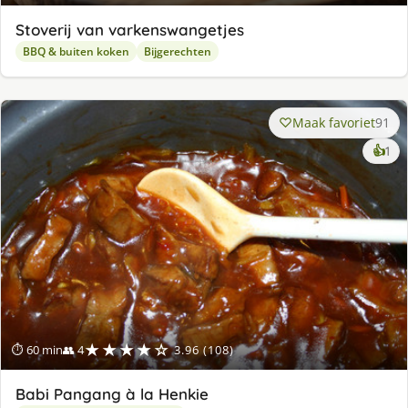
Stoverij van varkenswangetjes
BBQ & buiten koken
Bijgerechten
Maak favoriet
91
ke
👍
1
lek
ge
★★★★☆
⏱ 60 min
👥 4
3.96 (108)
Babi Pangang à la Henkie