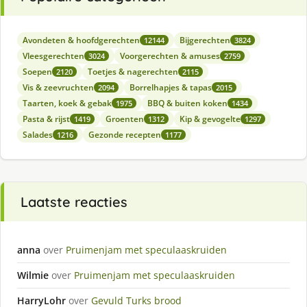
Avondeten & hoofdgerechten
Bijgerechten
12144
3824
Vleesgerechten
Voorgerechten & amuses
3024
2759
Soepen
Toetjes & nagerechten
2120
2115
Vis & zeevruchten
Borrelhapjes & tapas
2094
2015
Taarten, koek & gebak
BBQ & buiten koken
1975
1434
Pasta & rijst
Groenten
Kip & gevogelte
1419
1312
1297
Salades
Gezonde recepten
1216
1177
Laatste reacties
anna
over
Pruimenjam met speculaaskruiden
Wilmie
over
Pruimenjam met speculaaskruiden
HarryLohr
over
Gevuld Turks brood