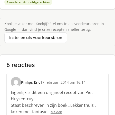
Avondeten & hoofdgerechten
Kook je vaker met KookJij? Stel ons in als voorkeursbron in
Google — dan vind je onze recepten sneller terug.
Instellen als voorkeursbron
6 reacties
Philips Eric
17 februari 2014 om 16:14
s
c
Eigenlijk is dit een origineel recept van Piet
h
Huysentruyt
r
Staat beschreven in zijn boek ..Lekker thuis ,
e
koken met fantasie.
e
Melden