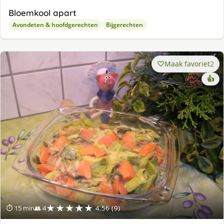
Bloemkool apart
Avondeten & hoofdgerechten
Bijgerechten
Maak favoriet
2
👍
★★★★★
⏱ 15 min
👥 4
4.56 (9)