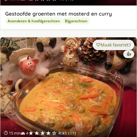
Gestoofde groenten met mosterd en curry
Avondeten & hoofdgerechten
Bijgerechten
Maak favoriet
3
👍
★★★★☆
⏱ 15 min
👥 4
4.45 (11)