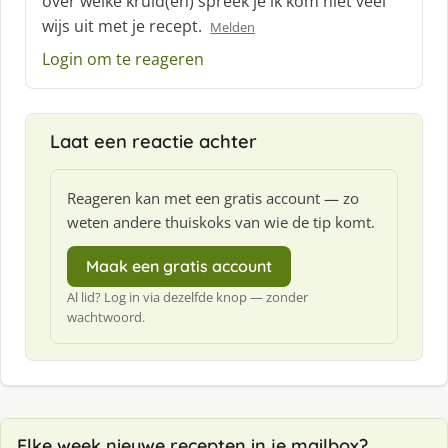
over welke kruid(en) spreek je ik kom niet veel
h
wijs uit met je recept.
Melden
r
e
Login om te reageren
e
f
:
Laat een reactie achter
Reageren kan met een gratis account — zo
weten andere thuiskoks van wie de tip komt.
Maak een gratis account
Al lid? Log in via dezelfde knop — zonder
wachtwoord.
Elke week nieuwe recepten in je mailbox?