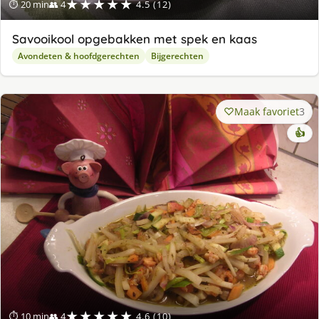
★★★★★
⏱ 20 min
👥 4
4.5 (12)
Savooikool opgebakken met spek en kaas
Avondeten & hoofdgerechten
Bijgerechten
Maak favoriet
3
👍
★★★★★
⏱ 10 min
👥 4
4.6 (10)