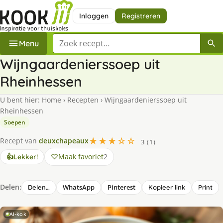
Inloggen
Registreren
Zoek een recept
Menu
Wijngaardenierssoep uit
Rheinhessen
U bent hier:
Home
›
Recepten
›
Wijngaardenierssoep uit
Rheinhessen
Soepen
★★★☆☆
Recept van
deuxchapeaux
3 (1)
Maak favoriet
2
👍
Lekker!
Delen:
WhatsApp
Pinterest
Delen…
Kopieer link
Print
AI-kok