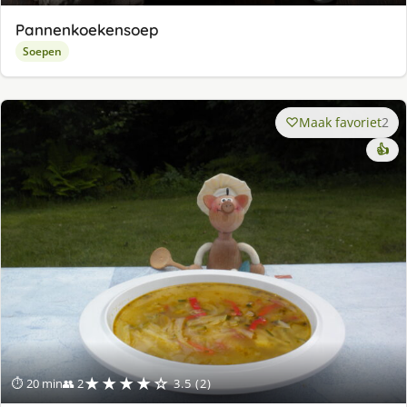
Pannenkoekensoep
Soepen
Maak favoriet
2
👍
★★★★☆
⏱ 20 min
👥 2
3.5 (2)