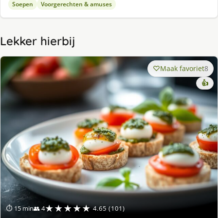
Soepen
Voorgerechten & amuses
Lekker hierbij
Maak favoriet
8
👍
★★★★★
⏱ 15 min
👥 4
4.65 (101)