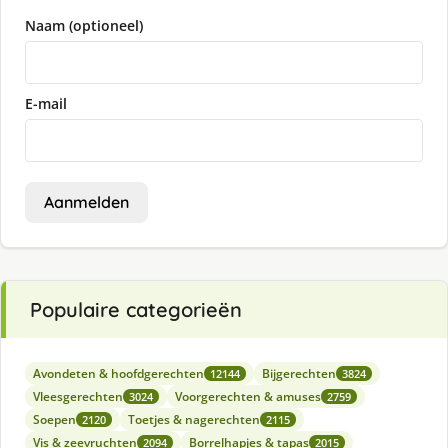
Naam (optioneel)
E-mail
Aanmelden
Populaire categorieën
Avondeten & hoofdgerechten
Bijgerechten
12144
3824
Vleesgerechten
Voorgerechten & amuses
3024
2759
Soepen
Toetjes & nagerechten
2120
2115
Vis & zeevruchten
Borrelhapjes & tapas
2094
2015