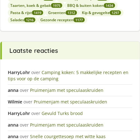
Taarten, koek & gebak
BBQ & buiten koken
1975
1434
Pasta & rijst
Groenten
Kip & gevogelte
1419
1312
1297
Salades
Gezonde recepten
1216
1177
Laatste reacties
HarryLohr
over
Camping koken: 5 makkelijke recepten en
tips voor op de camping
anna
over
Pruimenjam met speculaaskruiden
Wilmie
over
Pruimenjam met speculaaskruiden
HarryLohr
over
Gevuld Turks brood
anna
over
Pruimenjam met speculaaskruiden
anna
over
Snelle courgettesoep met witte kaas