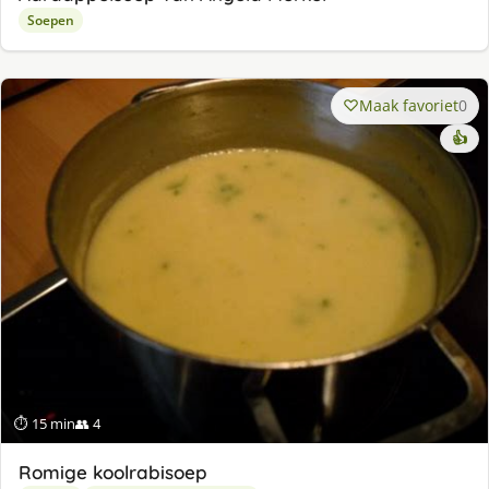
Soepen
Maak favoriet
0
👍
⏱ 15 min
👥 4
Romige koolrabisoep