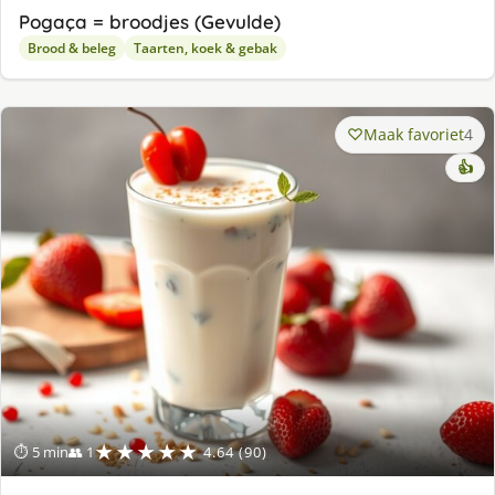
Pogaça = broodjes (Gevulde)
Brood & beleg
Taarten, koek & gebak
Maak favoriet
4
👍
★★★★★
⏱ 5 min
👥 1
4.64 (90)