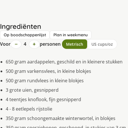
Ingrediënten
Op boodschappenlijst
Plan in weekmenu
−
+
Voor
4
personen
Metrisch
US cups/oz
650 gram aardappelen, geschild en in kleinere stukken
500 gram varkensvlees, in kleine blokjes
500 gram rundvlees in kleine blokjes
3 grote uien, gesnipperd
4 teentjes knoflook, fijn gesnipperd
4 - 8 eetlepels rijstolie
350 gram schoongemaakte winterwortel, in blokjes
350 gram sperziebonen, geschoond, in stukjes van 3 cm