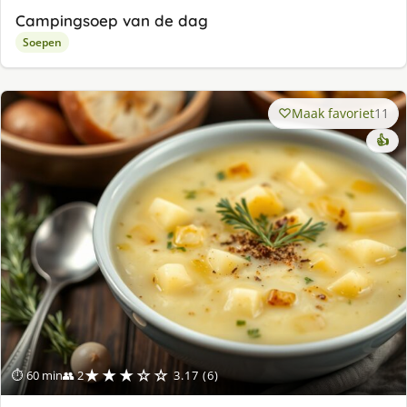
Campingsoep van de dag
Soepen
Maak favoriet
11
👍
★★★☆☆
⏱ 60 min
👥 2
3.17 (6)