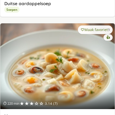
Duitse aardappelsoep
Soepen
Maak favoriet
9
👍
★★★☆☆
⏱ 220 min
3.14 (7)