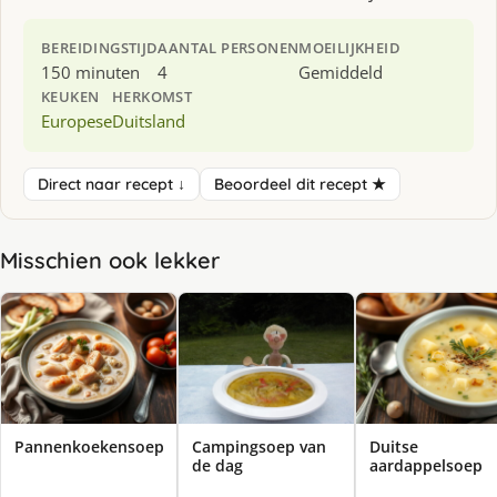
BEREIDINGSTIJD
AANTAL PERSONEN
MOEILIJKHEID
150 minuten
4
Gemiddeld
KEUKEN
HERKOMST
Europese
Duitsland
Direct naar recept ↓
Beoordeel dit recept ★
Misschien ook lekker
Pannenkoekensoep
Campingsoep van
Duitse
de dag
aardappelsoep