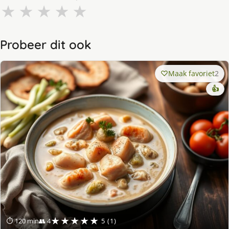
★
★
★
★
★
Probeer dit ook
Maak favoriet
2
👍
★★★★★
⏱ 120 min
👥 4
5 (1)