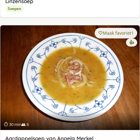
Linzensoep
Soepen
Maak favoriet
1
👍
⏱ 30 min
👥 6
Aardappelsoep van Angela Merkel