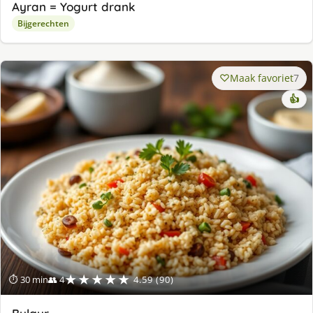
Ayran = Yogurt drank
Bijgerechten
Maak favoriet
7
👍
★★★★★
⏱ 30 min
👥 4
4.59 (90)