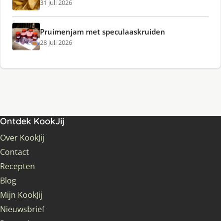
31 juli 2026
Pruimenjam met speculaaskruiden
28 juli 2026
Ontdek KookJij
Over KookJij
Contact
Recepten
Blog
Mijn KookJij
Nieuwsbrief