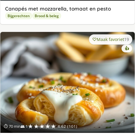
Canapés met mozzarella, tomaat en pesto
Bijgerechten
Brood & beleg
Maak favoriet
19
👍
★★★★★
⏱ 70 min
👥 1
4.62 (101)