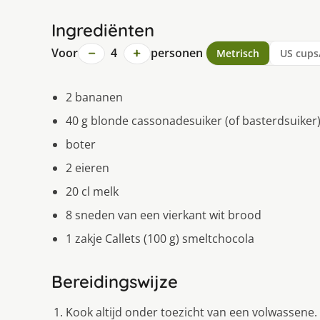
Ingrediënten
−
+
Voor
4
personen
Metrisch
US cups
2 bananen
40 g blonde cassonadesuiker (of basterdsuiker
boter
2 eieren
20 cl melk
8 sneden van een vierkant wit brood
1 zakje Callets (100 g) smeltchocola
Bereidingswijze
Kook altijd onder toezicht van een volwassene.