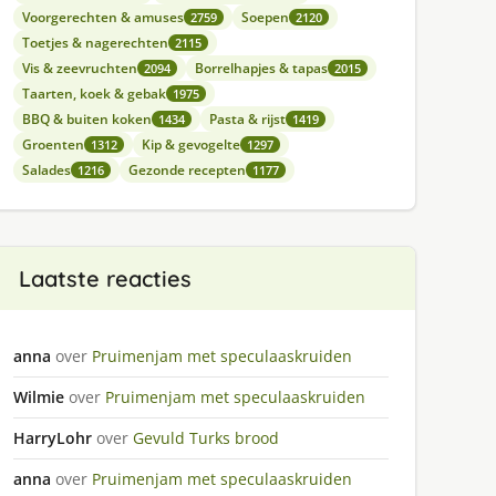
Voorgerechten & amuses
Soepen
2759
2120
Toetjes & nagerechten
2115
Vis & zeevruchten
Borrelhapjes & tapas
2094
2015
Taarten, koek & gebak
1975
BBQ & buiten koken
Pasta & rijst
1434
1419
Groenten
Kip & gevogelte
1312
1297
Salades
Gezonde recepten
1216
1177
Laatste reacties
anna
over
Pruimenjam met speculaaskruiden
Wilmie
over
Pruimenjam met speculaaskruiden
HarryLohr
over
Gevuld Turks brood
anna
over
Pruimenjam met speculaaskruiden