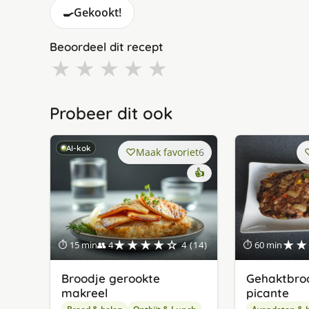
🍳
Gekookt!
Beoordeel dit recept
★
★
★
★
★
Probeer dit ook
AI-kok
Maak favoriet
6
👍
★★★★☆
★★
⏱ 15 min
👥 4
4 (14)
⏱ 60 min
Broodje gerookte
Gehaktbro
makreel
picante