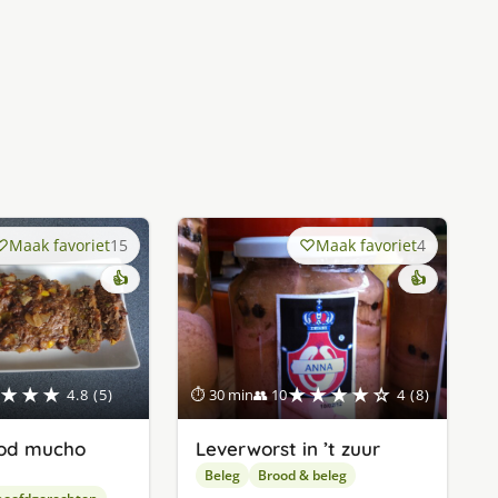
Maak favoriet
15
Maak favoriet
4
👍
👍
★★★
★★★★☆
4.8 (5)
⏱ 30 min
👥 10
4 (8)
od mucho
Leverworst in ’t zuur
Beleg
Brood & beleg