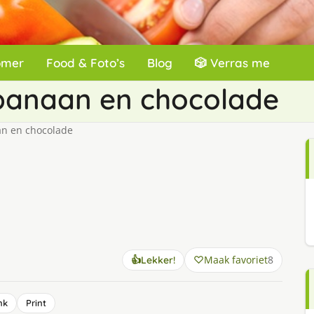
omer
Food & Foto’s
Blog
🎲 Verras me
 banaan en chocolade
an en chocolade
Maak favoriet
8
👍
Lekker!
nk
Print