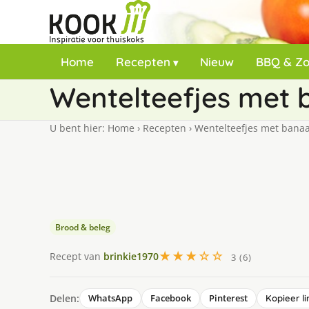
Home
Recepten
Nieuw
BBQ & Z
Wentelteefjes met
U bent hier:
Home
›
Recepten
›
Wentelteefjes met bana
Brood & beleg
★★★☆☆
Recept van
brinkie1970
3 (6)
Delen:
WhatsApp
Facebook
Pinterest
Kopieer li