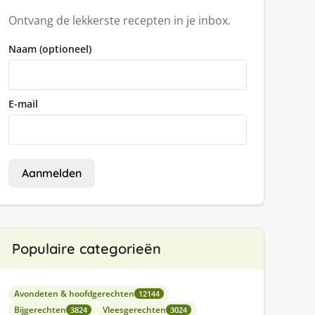
Ontvang de lekkerste recepten in je inbox.
Naam (optioneel)
E-mail
Aanmelden
Populaire categorieën
Avondeten & hoofdgerechten
12144
Bijgerechten
Vleesgerechten
3824
3024