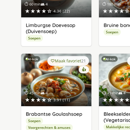
⏱ 60 min
👥 4
⏱ 180 min
★★★★☆
★★★★☆
4.36 (22)
Limburgse Doevesop
Bruine bo
(Duivensoep)
Soepen
Soepen
AI-kok
AI-kok
Maak favoriet
21
👍
⏱ 45 min
👥 4
⏱ 45 min
👥 4
★★★★☆
★★★★★
3.91 (11)
Brabantse Goulashsoep
Bleekselde
(Vegetaris
Soepen
Makkelijke re
Voorgerechten & amuses