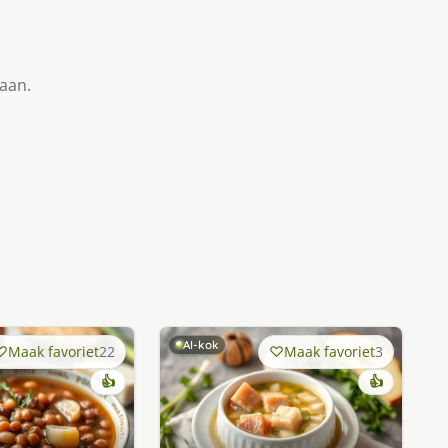
taan.
AI-kok
Maak favoriet
22
Maak favoriet
3
👍
👍