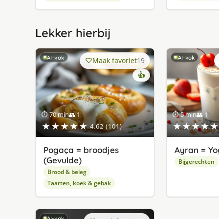
Lekker hierbij
AI-kok
AI-kok
Maak favoriet
19
👍
⏱ 70 min
👥 1
⏱ 5 min
👥 1
★★★★★
★★★★★
4.62 (101)
Pogaça = broodjes
Ayran = Yo
(Gevulde)
Bijgerechten
Brood & beleg
Taarten, koek & gebak
AI-kok