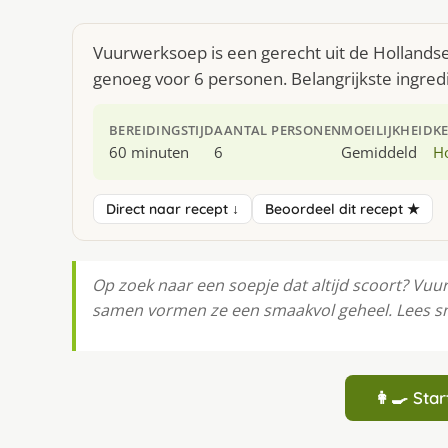
Vuurwerksoep is een gerecht uit de Hollands
genoeg voor 6 personen. Belangrijkste ingredië
BEREIDINGSTIJD
AANTAL PERSONEN
MOEILIJKHEID
K
60 minuten
6
Gemiddeld
H
Direct naar recept ↓
Beoordeel dit recept ★
Op zoek naar een soepje dat altijd scoort? Vuu
samen vormen ze een smaakvol geheel. Lees sne
👩‍🍳 St