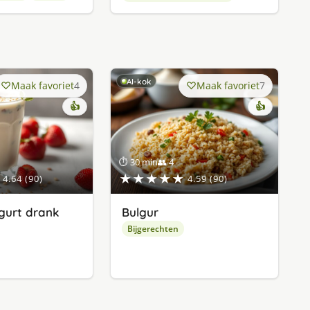
AI-kok
Maak favoriet
4
Maak favoriet
7
👍
👍
⏱ 30 min
👥 4
★★★★★
4.64 (90)
4.59 (90)
gurt drank
Bulgur
Bijgerechten