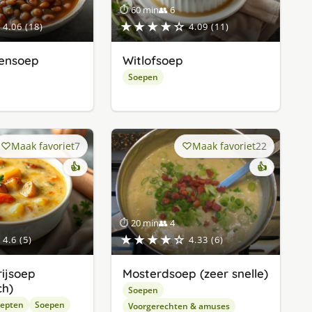
⏱ 60 min
👥 6
★★★★☆
4.06 (18)
4.09 (11)
nensoep
Witlofsoep
Soepen
Maak favoriet
7
Maak favoriet
22
👍
👍
⏱ 20 min
👥 4
★★★★☆
4.6 (5)
4.33 (6)
rijsoep
Mosterdsoep (zeer snelle)
ch)
Soepen
cepten
Soepen
Voorgerechten & amuses