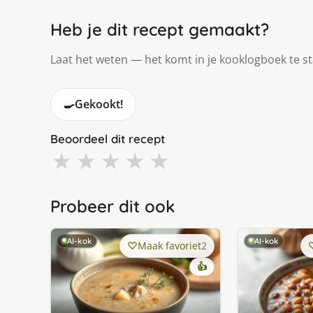
Heb je dit recept gemaakt?
Laat het weten — het komt in je kooklogboek te s
🍳
Gekookt!
Beoordeel dit recept
★
★
★
★
★
Probeer dit ook
AI-kok
AI-kok
Maak favoriet
2
👍