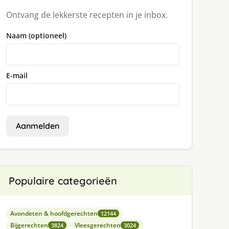
Ontvang de lekkerste recepten in je inbox.
Naam (optioneel)
E-mail
Aanmelden
Populaire categorieën
Avondeten & hoofdgerechten
12144
Bijgerechten
Vleesgerechten
3824
3024