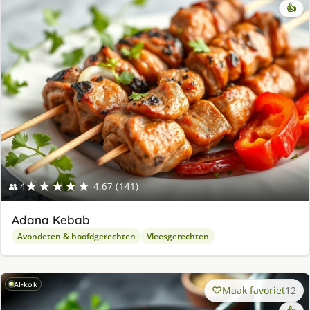
👍
★★★★★
👥 4
4.67 (141)
Adana Kebab
Avondeten & hoofdgerechten
Vleesgerechten
AI-kok
Maak favoriet
12