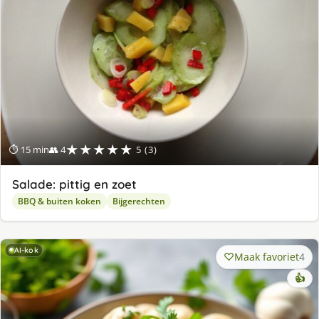
★★★★★
⏱ 15 min
👥 4
5 (3)
Salade: pittig en zoet
BBQ & buiten koken
Bijgerechten
AI-kok
Maak favoriet
4
👍