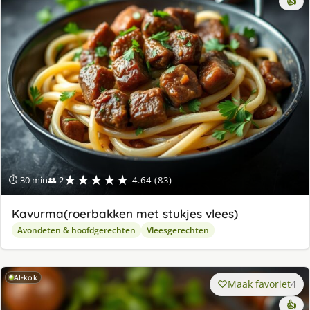
👍
★★★★★
⏱ 30 min
👥 2
4.64 (83)
Kavurma(roerbakken met stukjes vlees)
Avondeten & hoofdgerechten
Vleesgerechten
AI-kok
Maak favoriet
4
👍