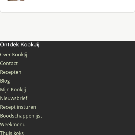
Ontdek KookJij
Over KookJij
Contact
Recepten
Blog
Mijn KookJij
Nieuwsbrief
Recept insturen
Boodschappenlijst
Weekmenu
Thuis koks