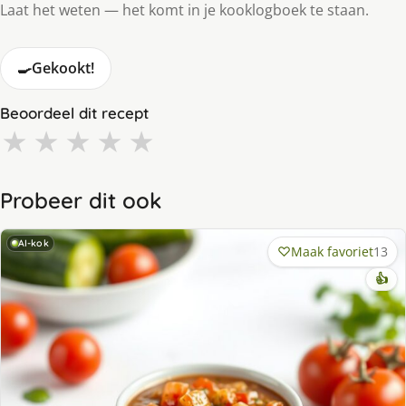
Laat het weten — het komt in je kooklogboek te staan.
🍳
Gekookt!
Beoordeel dit recept
★
★
★
★
★
Probeer dit ook
AI-kok
Maak favoriet
13
👍