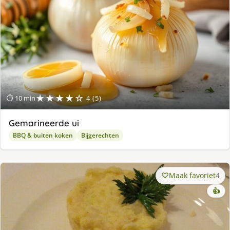
★★★★☆
⏱ 10 min
4 (5)
Gemarineerde ui
BBQ & buiten koken
Bijgerechten
Maak favoriet
4
👍