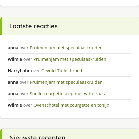
Laatste reacties
anna
over
Pruimenjam met speculaaskruiden
Wilmie
over
Pruimenjam met speculaaskruiden
HarryLohr
over
Gevuld Turks brood
anna
over
Pruimenjam met speculaaskruiden
anna
over
Snelle courgettesoep met witte kaas
Wilmie
over
Ovenschotel met courgette en tonijn
Nieuwste recepten