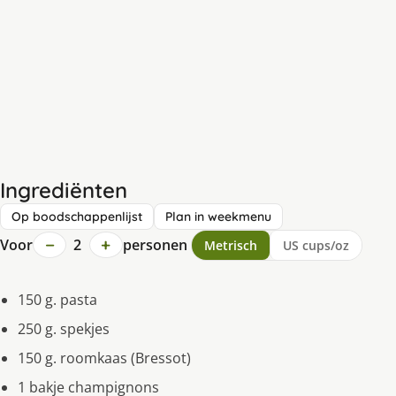
Ingrediënten
Op boodschappenlijst
Plan in weekmenu
−
+
Voor
2
personen
Metrisch
US cups/oz
150 g. pasta
250 g. spekjes
150 g. roomkaas (Bressot)
1 bakje champignons