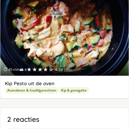
ge
★★★★☆
⏱ 45 min
👥 4
4.39 (96)
Kip Pesto uit de oven
Avondeten & hoofdgerechten
Kip & gevogelte
2 reacties