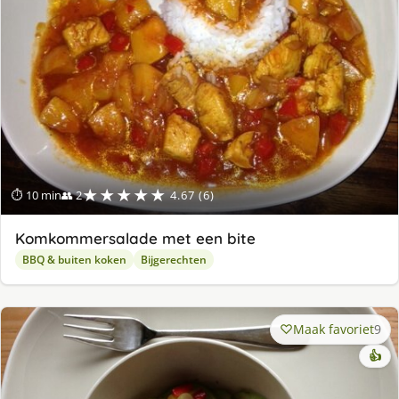
★★★★★
⏱ 10 min
👥 2
4.67 (6)
Komkommersalade met een bite
BBQ & buiten koken
Bijgerechten
Maak favoriet
9
👍