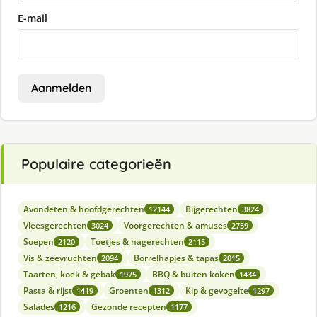
E-mail
Aanmelden
Populaire categorieën
Avondeten & hoofdgerechten
Bijgerechten
12144
3824
Vleesgerechten
Voorgerechten & amuses
3024
2759
Soepen
Toetjes & nagerechten
2120
2115
Vis & zeevruchten
Borrelhapjes & tapas
2094
2015
Taarten, koek & gebak
BBQ & buiten koken
1975
1434
Pasta & rijst
Groenten
Kip & gevogelte
1419
1312
1297
Salades
Gezonde recepten
1216
1177