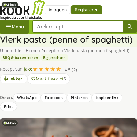
AI-kok
AI-kok
AI-kok
AI-kok
AI-kok
Inloggen
Registreren
Zoek een recept
Menu
Vlerk pasta (penne of spaghetti)
U bent hier:
Home
›
Recepten
›
Vlerk pasta (penne of spaghetti)
BBQ & buiten koken
Bijgerechten
★★★★★
Recept van
jake
4.5 (2)
Maak favoriet
5
👍
Lekker!
Delen:
WhatsApp
Facebook
Pinterest
Kopieer link
Print
AI-kok