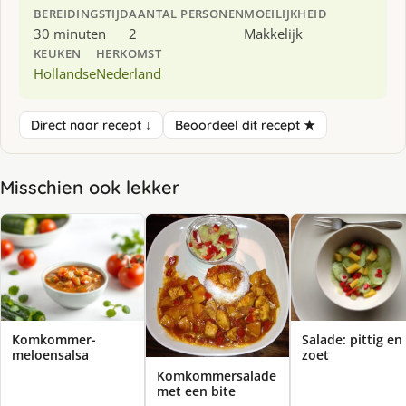
BEREIDINGSTIJD
AANTAL PERSONEN
MOEILIJKHEID
30 minuten
2
Makkelijk
KEUKEN
HERKOMST
Hollandse
Nederland
Direct naar recept ↓
Beoordeel dit recept ★
Misschien ook lekker
Komkommer-
Salade: pittig en
meloensalsa
zoet
Komkommersalade
met een bite