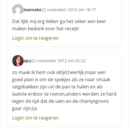
leanneke
22 november 2012 om 18:17
s
c
Dat lijkt mij erg lekker ga het zeker een keer
h
maken bedank voor het recept
r
e
Login om te reageren
e
f
:
apu
22 november 2012 om 02:22
s
c
zo maak ik hem ook altijd,heerlijk,maar een
h
goed plan is om de spekjes als ze naar smaak
r
uitgebakken zijn uit de pan te halen en als
e
laatste erdoor te roeren,anders worden ze hard
e
f
tegen de tijd dat de uien en de champignons
:
gaar zijn;):p
Login om te reageren