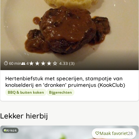
★★★★☆
⏱ 60 min
👥 4
4.33 (3)
Hertenbiefstuk met specerijen, stampotje van
knolselderij en ‘dronken’ pruimenjus (KookClub)
BBQ & buiten koken
Bijgerechten
Lekker hierbij
AI-kok
Maak favoriet
28