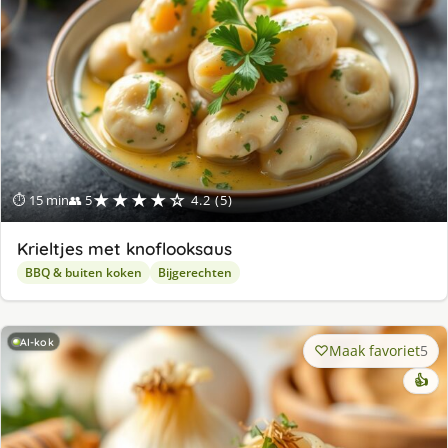
★★★★☆
⏱ 15 min
👥 5
4.2 (5)
Krieltjes met knoflooksaus
BBQ & buiten koken
Bijgerechten
AI-kok
Maak favoriet
5
👍