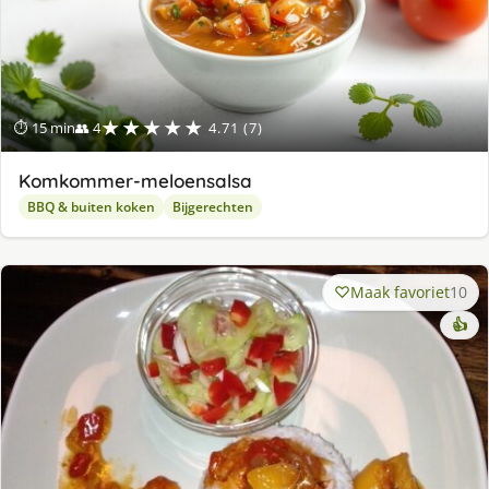
★★★★★
⏱ 15 min
👥 4
4.71 (7)
Komkommer-meloensalsa
BBQ & buiten koken
Bijgerechten
Maak favoriet
10
👍