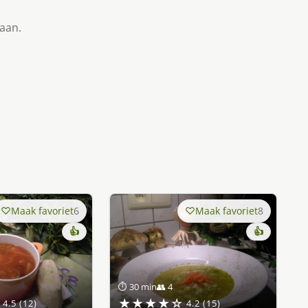
taan.
Maak favoriet
6
Maak favoriet
8
👍
👍
⏱ 30 min
👥 4
★★★★☆
4.5 (12)
4.2 (15)