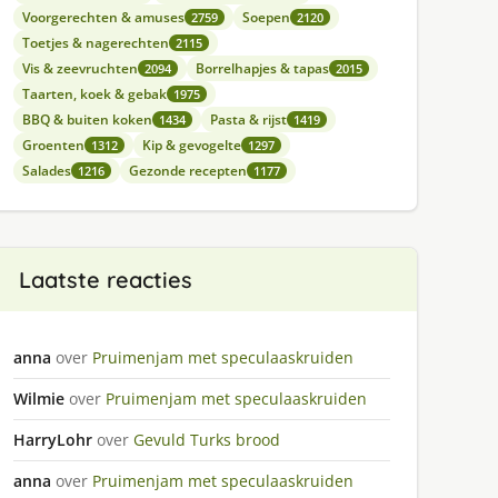
Voorgerechten & amuses
Soepen
2759
2120
Toetjes & nagerechten
2115
Vis & zeevruchten
Borrelhapjes & tapas
2094
2015
Taarten, koek & gebak
1975
BBQ & buiten koken
Pasta & rijst
1434
1419
Groenten
Kip & gevogelte
1312
1297
Salades
Gezonde recepten
1216
1177
Laatste reacties
anna
over
Pruimenjam met speculaaskruiden
Wilmie
over
Pruimenjam met speculaaskruiden
HarryLohr
over
Gevuld Turks brood
anna
over
Pruimenjam met speculaaskruiden