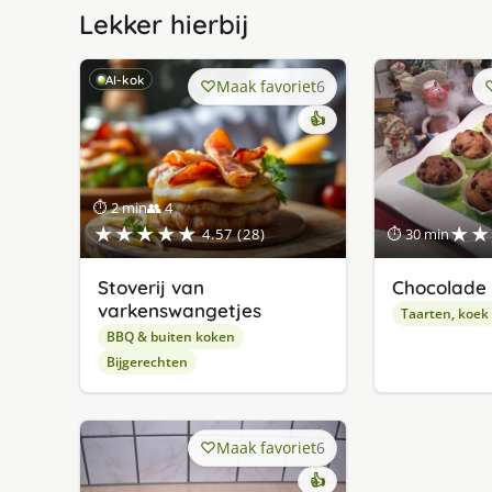
Lekker hierbij
AI-kok
Maak favoriet
6
👍
⏱ 2 min
👥 4
★★★★★
★★
4.57 (28)
⏱ 30 min
Stoverij van
Chocolade 
varkenswangetjes
Taarten, koek
BBQ & buiten koken
Bijgerechten
Maak favoriet
6
👍