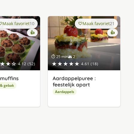
Maak favoriet
10
Maak favoriet
21
👍
👍
⏱ 25 min
👥 2
★★☆
★★★★★
4.12 (52)
4.61 (18)
muffins
Aardappelpuree :
feestelijk apart
 & gebak
Aardappels