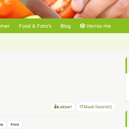
omer
Food & Foto’s
Blog
🎲 Verras me
Maak favoriet
2
👍
Lekker!
nk
Print