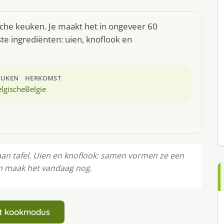
sche keuken. Je maakt het in ongeveer 60
te ingrediënten: uien, knoflook en
EUKEN
HERKOMST
lgische
Belgie
an tafel. Uien en knoflook: samen vormen ze een
en maak het vandaag nog.
art kookmodus