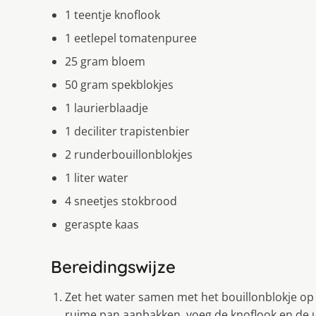
1 teentje knoflook
1 eetlepel tomatenpuree
25 gram bloem
50 gram spekblokjes
1 laurierblaadje
1 deciliter trapistenbier
2 runderbouillonblokjes
1 liter water
4 sneetjes stokbrood
geraspte kaas
Bereidingswijze
Zet het water samen met het bouillonblokje op 
ruime pan aanbakken, voeg de knoflook en de u