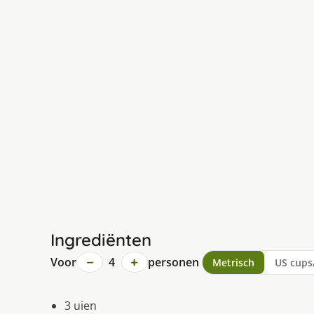
Ingrediënten
−
+
Voor
4
personen
Metrisch
US cups
3 uien