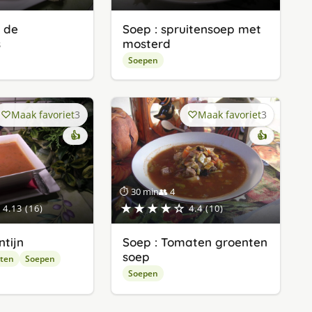
r de
Soep : spruitensoep met
s
mosterd
Soepen
Maak favoriet
3
Maak favoriet
3
👍
👍
⏱ 30 min
👥 4
★★★★☆
4.13 (16)
4.4 (10)
ntijn
Soep : Tomaten groenten
soep
pten
Soepen
Soepen