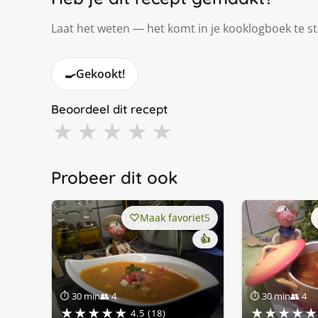
Laat het weten — het komt in je kooklogboek te s
🍳
Gekookt!
Beoordeel dit recept
★
★
★
★
★
Probeer dit ook
Maak favoriet
5
👍
⏱ 30 min
👥 4
⏱ 30 min
👥 4
★★★★★
★★★★★
4.5 (18)