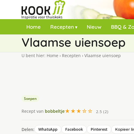
Home
Recepten
Nieuw
BBQ & Z
Vlaamse uiensoep
U bent hier:
Home
›
Recepten
›
Vlaamse uiensoep
Soepen
★★★☆☆
Recept van
bobbeltje
2.5 (2)
Delen:
WhatsApp
Facebook
Pinterest
Kopieer li