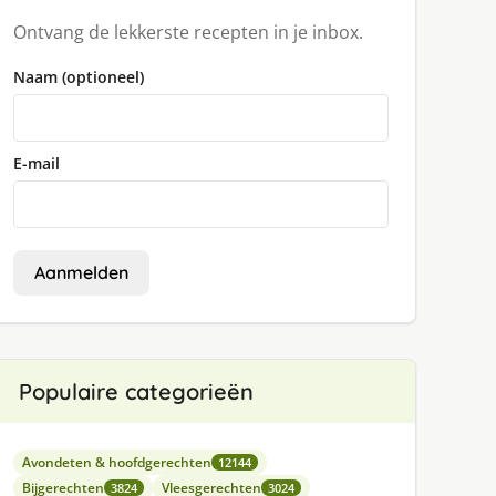
Ontvang de lekkerste recepten in je inbox.
Naam (optioneel)
E-mail
Aanmelden
Populaire categorieën
Avondeten & hoofdgerechten
12144
Bijgerechten
Vleesgerechten
3824
3024