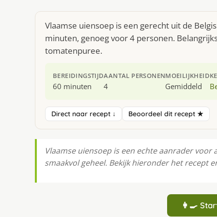
Vlaamse uiensoep is een gerecht uit de Belgi
minuten, genoeg voor 4 personen. Belangrijks
tomatenpuree.
BEREIDINGSTIJD
AANTAL PERSONEN
MOEILIJKHEID
K
60 minuten
4
Gemiddeld
Be
Direct naar recept ↓
Beoordeel dit recept ★
Vlaamse uiensoep is een echte aanrader voor a
smaakvol geheel. Bekijk hieronder het recept 
👩‍🍳 St