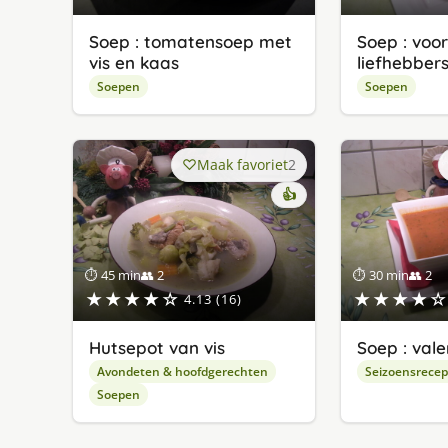
Soep : tomatensoep met
Soep : voo
vis en kaas
liefhebber
Soepen
Soepen
Maak favoriet
2
👍
⏱ 45 min
👥 2
⏱ 30 min
👥 2
★★★★☆
★★★★☆
4.13 (16)
Hutsepot van vis
Soep : vale
Avondeten & hoofdgerechten
Seizoensrece
Soepen