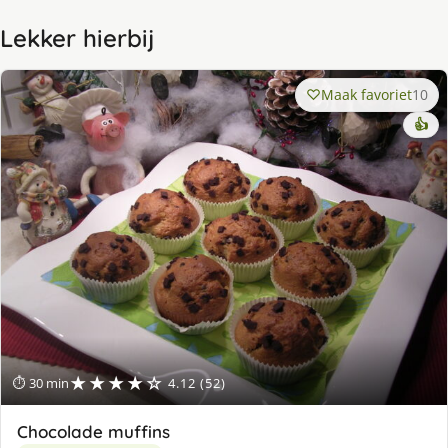
Lekker hierbij
Maak favoriet
10
👍
★★★★☆
⏱ 30 min
4.12 (52)
Chocolade muffins