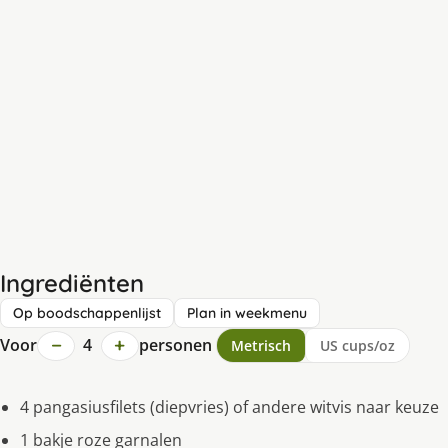
Ingrediënten
Op boodschappenlijst
Plan in weekmenu
−
+
Voor
4
personen
Metrisch
US cups/oz
4 pangasiusfilets (diepvries) of andere witvis naar keuze
1 bakje roze garnalen