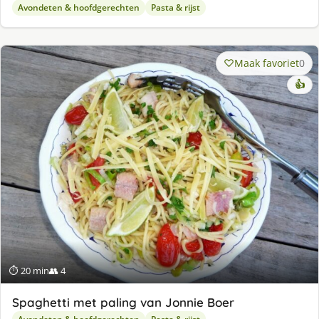
Avondeten & hoofdgerechten
Pasta & rijst
Maak favoriet
0
👍
⏱ 20 min
👥 4
Spaghetti met paling van Jonnie Boer