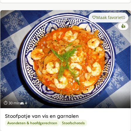
Maak favoriet
0
👍
⏱ 30 min
👥 4
Stoofpotje van vis en garnalen
Avondeten & hoofdgerechten
Stoofschotels