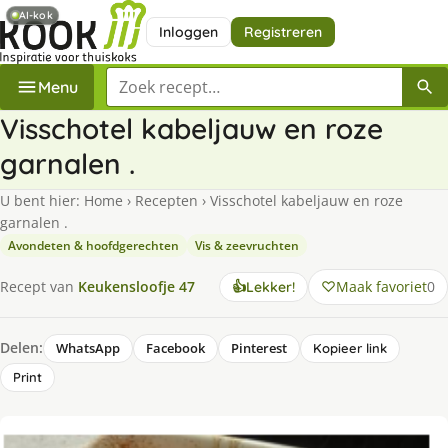
AI-kok
Inloggen
Registreren
Zoek een recept
Menu
Visschotel kabeljauw en roze
garnalen .
U bent hier:
Home
›
Recepten
›
Visschotel kabeljauw en roze
garnalen .
Avondeten & hoofdgerechten
Vis & zeevruchten
Maak favoriet
0
Recept van
Keukensloofje 47
👍
Lekker!
Delen:
WhatsApp
Facebook
Pinterest
Kopieer link
Print