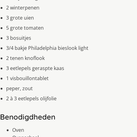
2 winterpenen
3 grote uien
5 grote tomaten
3 bosuitjes
3/4 bakje Philadelphia bieslook light
2 tenen knoflook
3 eetlepels geraspte kaas
1 visbouillontablet
peper, zout
2 à 3 eetlepels olĳfolie
Benodigdheden
Oven