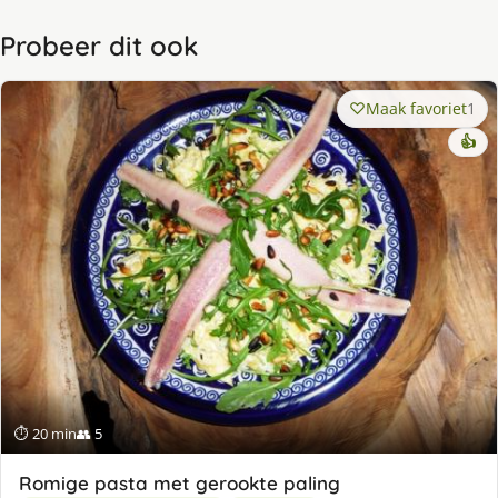
Probeer dit ook
Maak favoriet
1
👍
⏱ 20 min
👥 5
Romige pasta met gerookte paling