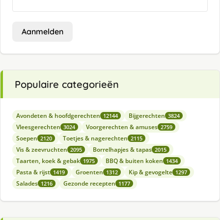
Aanmelden
Populaire categorieën
Avondeten & hoofdgerechten
Bijgerechten
12144
3824
Vleesgerechten
Voorgerechten & amuses
3024
2759
Soepen
Toetjes & nagerechten
2120
2115
Vis & zeevruchten
Borrelhapjes & tapas
2095
2015
Taarten, koek & gebak
BBQ & buiten koken
1975
1434
Pasta & rijst
Groenten
Kip & gevogelte
1419
1312
1297
Salades
Gezonde recepten
1216
1177