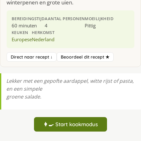
winterpenen en grote uien.
BEREIDINGSTIJD
AANTAL PERSONEN
MOEILIJKHEID
60 minuten
4
Pittig
KEUKEN
HERKOMST
Europese
Nederland
Direct naar recept ↓
Beoordeel dit recept ★
Lekker met een gepofte aardappel, witte rĳst of pasta,
en een simpele
groene salade.
👩‍🍳 Start kookmodus