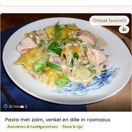
Maak favoriet
0
👍
⏱ 30 min
👥 5
Pasta met zalm, venkel en dille in roomsaus
Avondeten & hoofdgerechten
Pasta & rijst