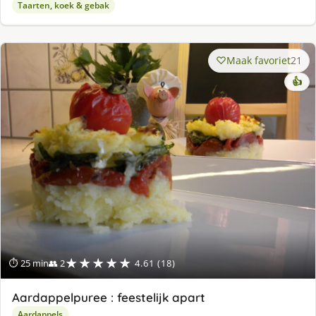
Taarten, koek & gebak
Maak favoriet
21
👍
★★★★★
⏱ 25 min
👥 2
4.61 (18)
Aardappelpuree : feestelijk apart
Aardappels