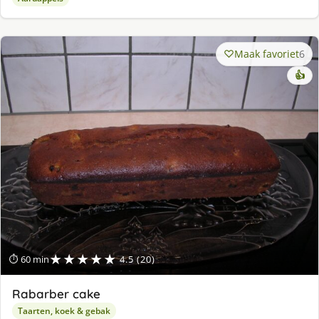
Maak favoriet
6
👍
★★★★★
⏱ 60 min
4.5 (20)
Rabarber cake
Taarten, koek & gebak