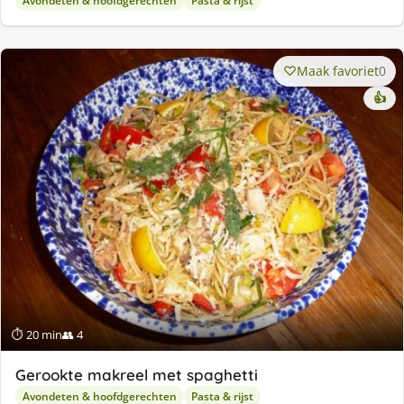
Avondeten & hoofdgerechten
Pasta & rijst
Maak favoriet
0
👍
⏱ 20 min
👥 4
Gerookte makreel met spaghetti
Avondeten & hoofdgerechten
Pasta & rijst