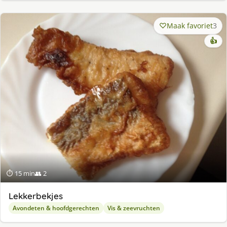
Maak favoriet
3
👍
⏱ 15 min
👥 2
Lekkerbekjes
Avondeten & hoofdgerechten
Vis & zeevruchten