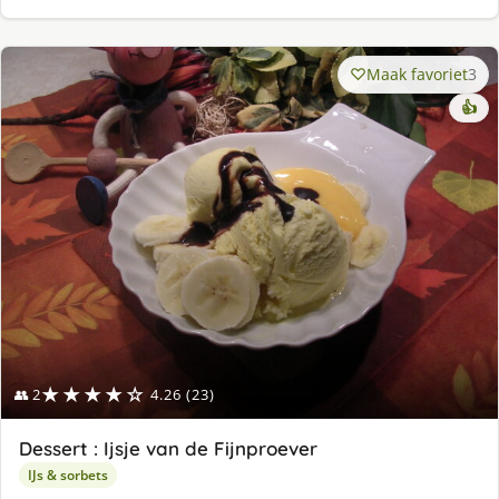
Maak favoriet
3
👍
★★★★☆
👥 2
4.26 (23)
Dessert : Ijsje van de Fijnproever
IJs & sorbets