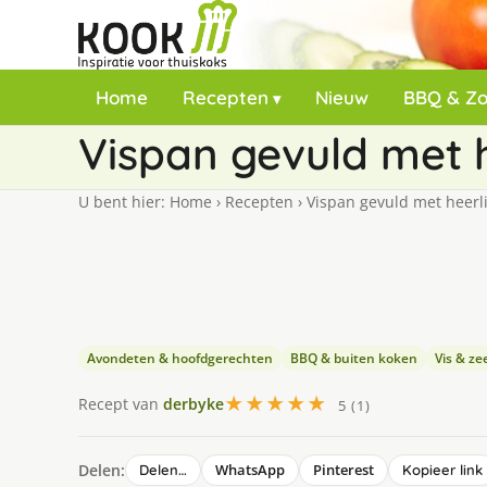
Home
Recepten
Nieuw
BBQ & Z
Vispan gevuld met 
U bent hier:
Home
›
Recepten
›
Vispan gevuld met heerl
Avondeten & hoofdgerechten
BBQ & buiten koken
Vis & z
★★★★★
Recept van
derbyke
5 (1)
Delen:
WhatsApp
Pinterest
Delen…
Kopieer link