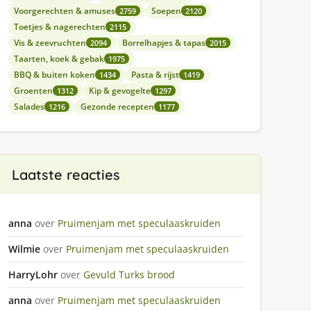
Voorgerechten & amuses
Soepen
2759
2120
Toetjes & nagerechten
2115
Vis & zeevruchten
Borrelhapjes & tapas
2094
2015
Taarten, koek & gebak
1975
BBQ & buiten koken
Pasta & rijst
1434
1419
Groenten
Kip & gevogelte
1312
1297
Salades
Gezonde recepten
1216
1177
Laatste reacties
anna
over
Pruimenjam met speculaaskruiden
Wilmie
over
Pruimenjam met speculaaskruiden
HarryLohr
over
Gevuld Turks brood
anna
over
Pruimenjam met speculaaskruiden