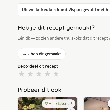
Uit welke keuken komt Vispan gevuld met h
Heb je dit recept gemaakt?
Eén tik — zo zien andere thuiskoks dat dit recept 
🍳
Ik heb dit gemaakt
Beoordeel dit recept
★
★
★
★
★
Probeer dit ook
Maak favoriet
8