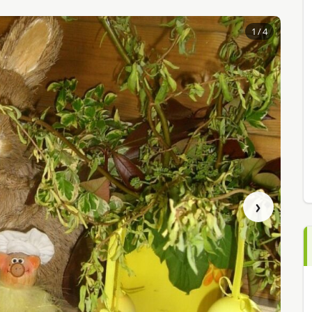
1
/ 4
›