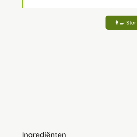
👩‍🍳 St
Ingrediënten