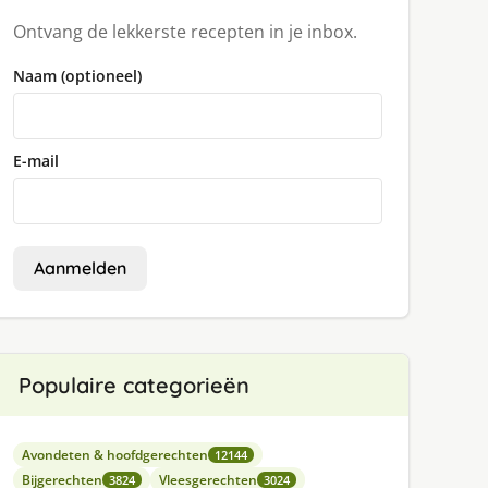
Ontvang de lekkerste recepten in je inbox.
Naam (optioneel)
E-mail
Aanmelden
Populaire categorieën
Avondeten & hoofdgerechten
12144
Bijgerechten
Vleesgerechten
3824
3024