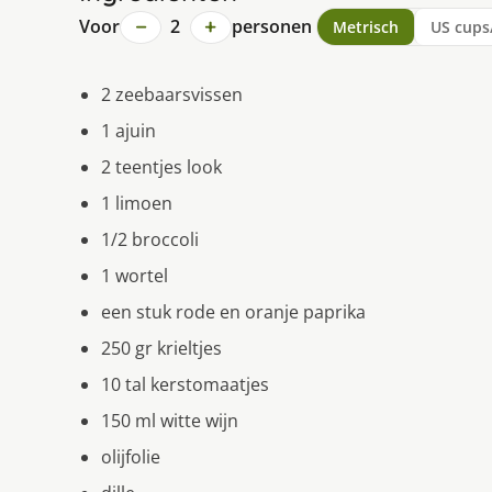
−
+
Voor
2
personen
Metrisch
US cups
2 zeebaarsvissen
1 ajuin
2 teentjes look
1 limoen
1/2 broccoli
1 wortel
een stuk rode en oranje paprika
250 gr krieltjes
10 tal kerstomaatjes
150 ml witte wijn
olijfolie