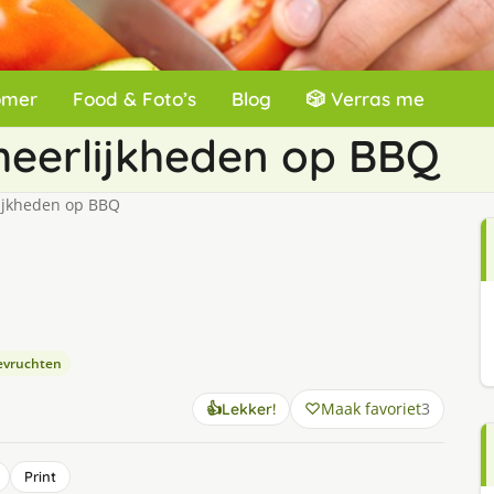
omer
Food & Foto’s
Blog
🎲 Verras me
heerlijkheden op BBQ
ijkheden op BBQ
eevruchten
Maak favoriet
3
👍
Lekker!
Print