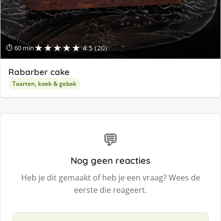
★★★★★
⏱ 60 min
4.5 (20)
Rabarber cake
Taarten, koek & gebak
💬
Nog geen reacties
Heb je dit gemaakt of heb je een vraag? Wees de
eerste die reageert.