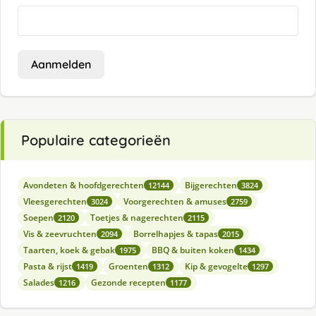
Aanmelden
Populaire categorieën
Avondeten & hoofdgerechten
Bijgerechten
12144
3824
Vleesgerechten
Voorgerechten & amuses
3024
2759
Soepen
Toetjes & nagerechten
2120
2115
Vis & zeevruchten
Borrelhapjes & tapas
2094
2015
Taarten, koek & gebak
BBQ & buiten koken
1975
1434
Pasta & rijst
Groenten
Kip & gevogelte
1419
1312
1297
Salades
Gezonde recepten
1216
1177