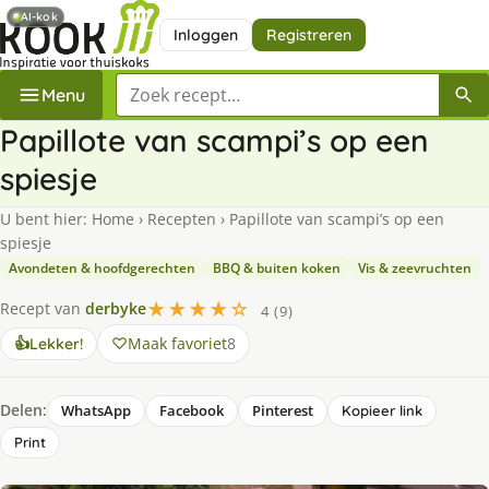
AI-kok
Inloggen
Registreren
Zoek een recept
Menu
Papillote van scampi’s op een
spiesje
U bent hier:
Home
›
Recepten
›
Papillote van scampi’s op een
spiesje
Avondeten & hoofdgerechten
BBQ & buiten koken
Vis & zeevruchten
★★★★☆
Recept van
derbyke
4 (9)
Maak favoriet
8
👍
Lekker!
Delen:
WhatsApp
Facebook
Pinterest
Kopieer link
Print