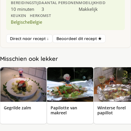
BEREIDINGSTIJD
AANTAL PERSONEN
MOEILIJKHEID
10 minuten
3
Makkelijk
KEUKEN
HERKOMST
Belgische
Belgie
Direct naar recept ↓
Beoordeel dit recept ★
Misschien ook lekker
Gegrilde zalm
Papilotte van
Winterse forel
makreel
papillot