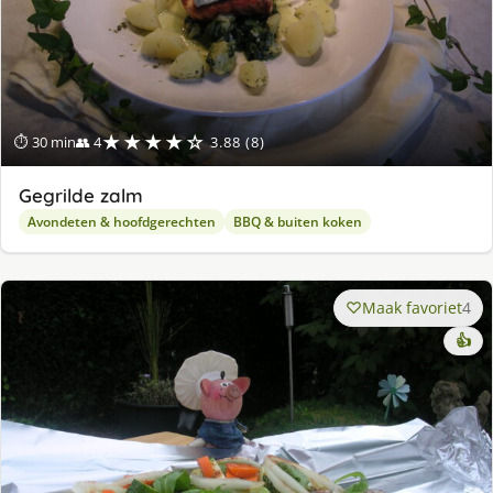
★★★★☆
⏱ 30 min
👥 4
3.88 (8)
Gegrilde zalm
Avondeten & hoofdgerechten
BBQ & buiten koken
Maak favoriet
4
👍