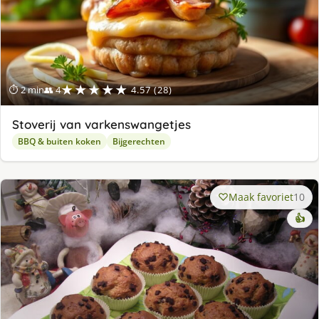
★★★★★
⏱ 2 min
👥 4
4.57 (28)
Stoverij van varkenswangetjes
BBQ & buiten koken
Bijgerechten
Maak favoriet
10
👍