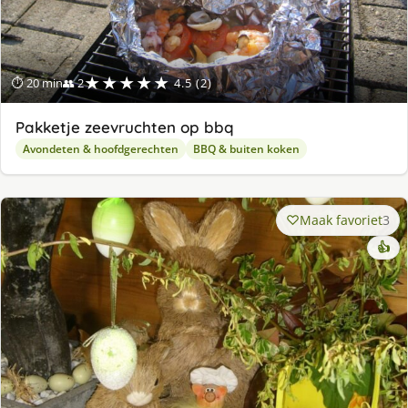
★★★★★
⏱ 20 min
👥 2
4.5 (2)
Pakketje zeevruchten op bbq
Avondeten & hoofdgerechten
BBQ & buiten koken
Maak favoriet
3
👍