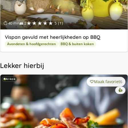
★★★★★
⏱ 40 min
👥 2
5 (1)
Vispan gevuld met heerlijkheden op BBQ
Avondeten & hoofdgerechten
BBQ & buiten koken
Lekker hierbij
AI-kok
Maak favoriet
6
👍