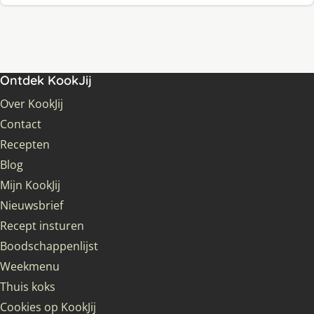
Ontdek KookJij
Over KookJij
Contact
Recepten
Blog
Mijn KookJij
Nieuwsbrief
Recept insturen
Boodschappenlijst
Weekmenu
Thuis koks
Cookies op KookJij