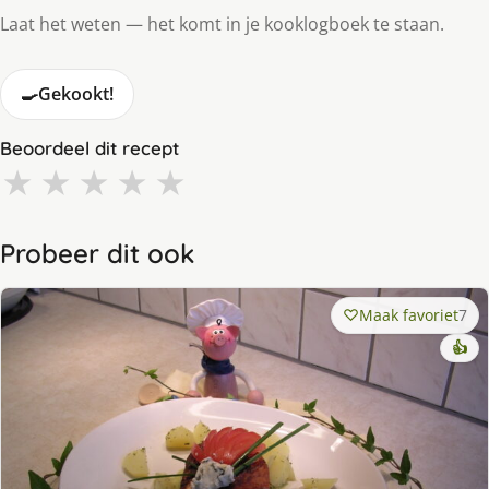
Laat het weten — het komt in je kooklogboek te staan.
🍳
Gekookt!
Beoordeel dit recept
★
★
★
★
★
Probeer dit ook
Maak favoriet
7
👍