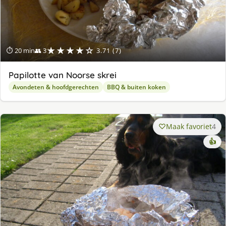
★★★★☆
⏱ 20 min
👥 3
3.71 (7)
Papilotte van Noorse skrei
Avondeten & hoofdgerechten
BBQ & buiten koken
Maak favoriet
4
👍