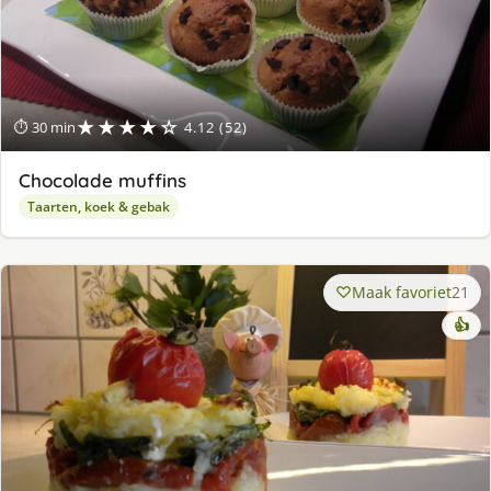
★★★★☆
⏱ 30 min
4.12 (52)
Chocolade muffins
Taarten, koek & gebak
Maak favoriet
21
👍