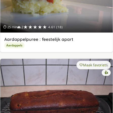
★★★★★
⏱ 25 min
👥 2
4.61 (18)
Aardappelpuree : feestelijk apart
Aardappels
Maak favoriet
6
👍