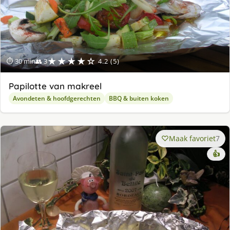
★★★★☆
⏱ 30 min
👥 3
4.2 (5)
Papilotte van makreel
Avondeten & hoofdgerechten
BBQ & buiten koken
Maak favoriet
7
👍