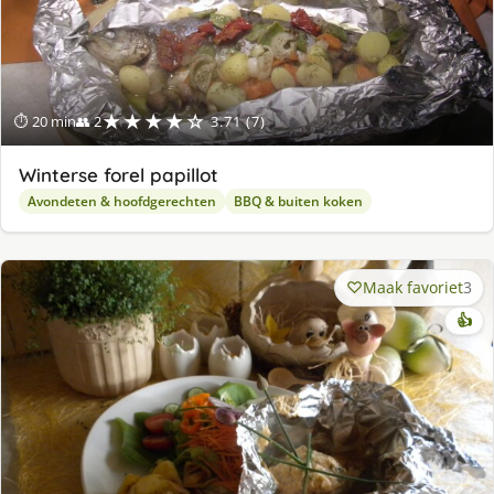
★★★★☆
⏱ 20 min
👥 2
3.71 (7)
Winterse forel papillot
Avondeten & hoofdgerechten
BBQ & buiten koken
Maak favoriet
3
👍