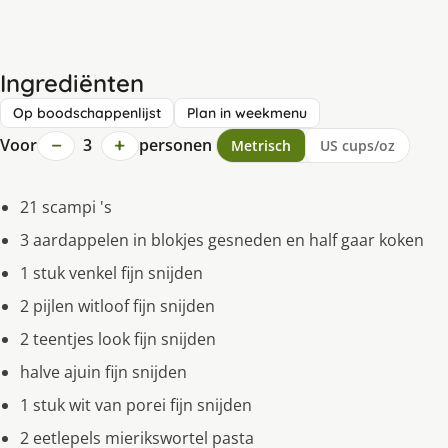
Ingrediënten
Op boodschappenlijst
Plan in weekmenu
−
+
Voor
3
personen
Metrisch
US cups/oz
21 scampi 's
3 aardappelen in blokjes gesneden en half gaar koken
1 stuk venkel fijn snijden
2 pijlen witloof fijn snijden
2 teentjes look fijn snijden
halve ajuin fijn snijden
1 stuk wit van porei fijn snijden
2 eetlepels mierikswortel pasta