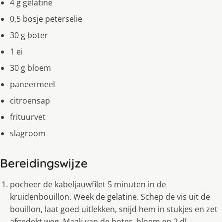
4 g gelatine
0,5 bosje peterselie
30 g boter
1 ei
30 g bloem
paneermeel
citroensap
frituurvet
slagroom
Bereidingswijze
pocheer de kabeljauwfilet 5 minuten in de
kruidenbouillon. Week de gelatine. Schep de vis uit de
bouillon, laat goed uitlekken, snijd hem in stukjes en zet
afgedekt weg. Maak van de boter, bloem en 2 dl