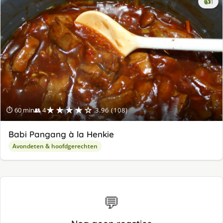
ke
👍
1
lek
ge
★★★★☆
⏱ 60 min
👥 4
3.96 (108)
Babi Pangang à la Henkie
Avondeten & hoofdgerechten
💬