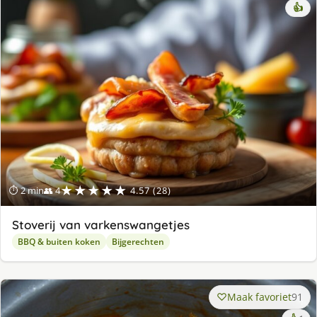
👍
★★★★★
⏱ 2 min
👥 4
4.57 (28)
Stoverij van varkenswangetjes
BBQ & buiten koken
Bijgerechten
Maak favoriet
91