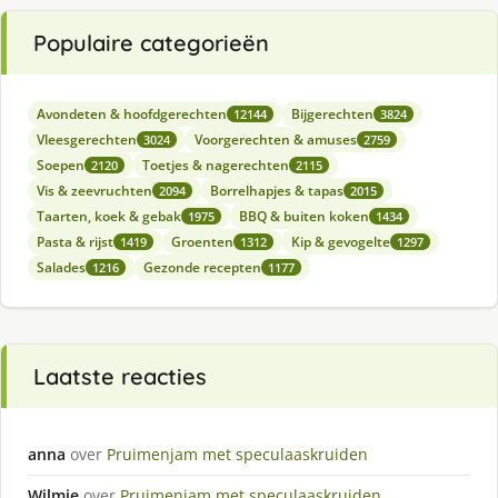
Populaire categorieën
Avondeten & hoofdgerechten
Bijgerechten
12144
3824
Vleesgerechten
Voorgerechten & amuses
3024
2759
Soepen
Toetjes & nagerechten
2120
2115
Vis & zeevruchten
Borrelhapjes & tapas
2094
2015
Taarten, koek & gebak
BBQ & buiten koken
1975
1434
Pasta & rijst
Groenten
Kip & gevogelte
1419
1312
1297
Salades
Gezonde recepten
1216
1177
Laatste reacties
anna
over
Pruimenjam met speculaaskruiden
Wilmie
over
Pruimenjam met speculaaskruiden