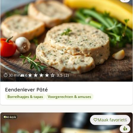
★★★★☆
⏱ 30 min
👥 6
3.5 (2)
Eendenlever Pâté
Borrelhapjes & tapas
Voorgerechten & amuses
AI-kok
Maak favoriet
6
👍