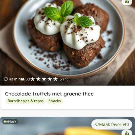
👍
★★★★★
⏱ 40 min
👥 30
5 (1)
Chocolade truffels met groene thee
Borrelhapjes & tapas
Snacks
AI-kok
Maak favoriet
0
👍