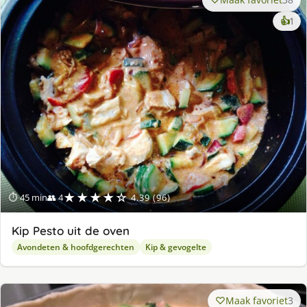
ke
👍
1
lek
ge
★★★★☆
⏱ 45 min
👥 4
4.39 (96)
Kip Pesto uit de oven
Avondeten & hoofdgerechten
Kip & gevogelte
Maak favoriet
3