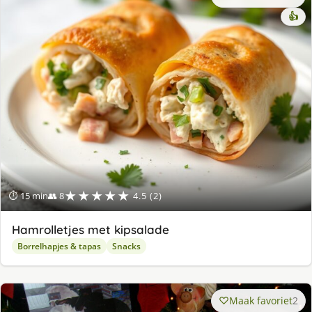
👍
★★★★★
⏱ 15 min
👥 8
4.5 (2)
Hamrolletjes met kipsalade
Borrelhapjes & tapas
Snacks
Maak favoriet
2