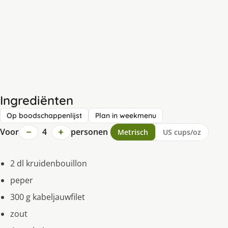
Ingrediënten
Op boodschappenlijst
Plan in weekmenu
−
+
Voor
4
personen
Metrisch
US cups/oz
2 dl kruidenbouillon
peper
300 g kabeljauwfilet
zout