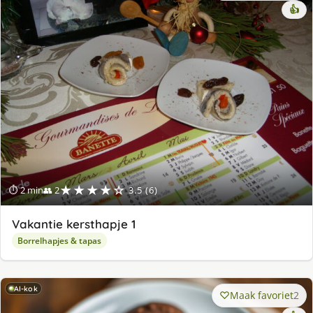
👍
★★★★☆
⏱ 2 min
👥 2
3.5 (6)
Vakantie kersthapje 1
Borrelhapjes & tapas
AI-kok
Maak favoriet
2