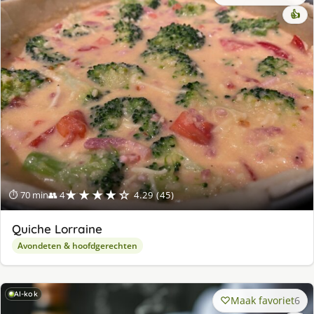
👍
★★★★☆
⏱ 70 min
👥 4
4.29 (45)
Quiche Lorraine
Avondeten & hoofdgerechten
AI-kok
Maak favoriet
6