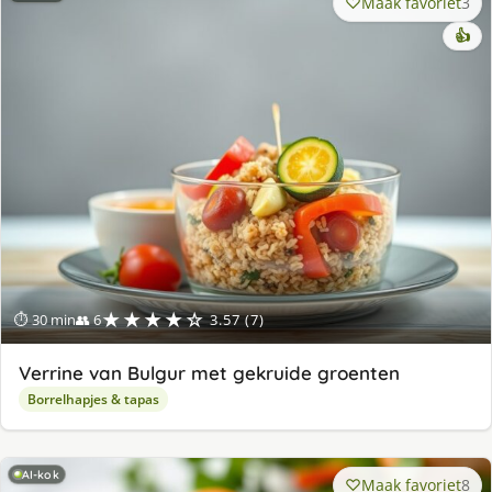
Maak favoriet
3
👍
★★★★☆
⏱ 30 min
👥 6
3.57 (7)
Verrine van Bulgur met gekruide groenten
Borrelhapjes & tapas
AI-kok
Maak favoriet
8