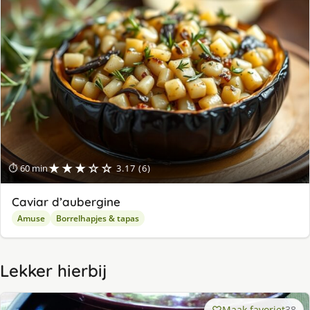
★★★☆☆
⏱ 60 min
3.17 (6)
Caviar d’aubergine
Amuse
Borrelhapjes & tapas
Lekker hierbij
Maak favoriet
38