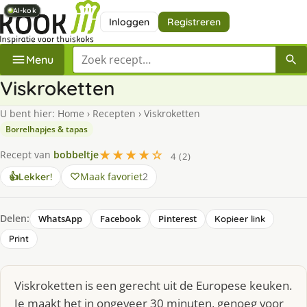
AI-kok
AI-kok
AI-kok
AI-kok
AI-kok
Inloggen
Registreren
Zoek een recept
Menu
Viskroketten
U bent hier:
Home
›
Recepten
›
Viskroketten
Borrelhapjes & tapas
★★★★☆
Recept van
bobbeltje
4 (2)
Maak favoriet
2
👍
Lekker!
Delen:
WhatsApp
Facebook
Pinterest
Kopieer link
Print
Viskroketten is een gerecht uit de Europese keuken.
Je maakt het in ongeveer 30 minuten, genoeg voor