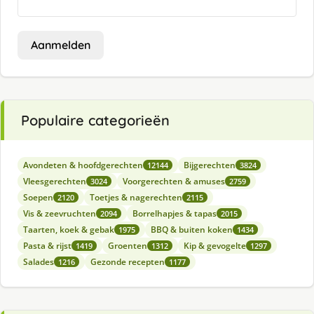
Aanmelden
Populaire categorieën
Avondeten & hoofdgerechten
Bijgerechten
12144
3824
Vleesgerechten
Voorgerechten & amuses
3024
2759
Soepen
Toetjes & nagerechten
2120
2115
Vis & zeevruchten
Borrelhapjes & tapas
2094
2015
Taarten, koek & gebak
BBQ & buiten koken
1975
1434
Pasta & rijst
Groenten
Kip & gevogelte
1419
1312
1297
Salades
Gezonde recepten
1216
1177