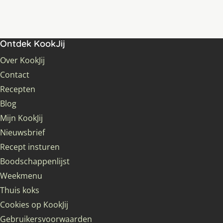
Ontdek KookJij
Over KookJij
Contact
Recepten
Blog
Mijn KookJij
Nieuwsbrief
Recept insturen
Boodschappenlijst
Weekmenu
Thuis koks
Cookies op KookJij
Gebruikersvoorwaarden