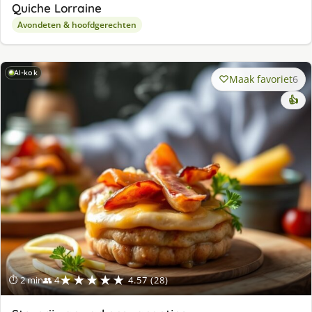
Quiche Lorraine
Avondeten & hoofdgerechten
AI-kok
Maak favoriet
6
👍
★★★★★
⏱ 2 min
👥 4
4.57 (28)