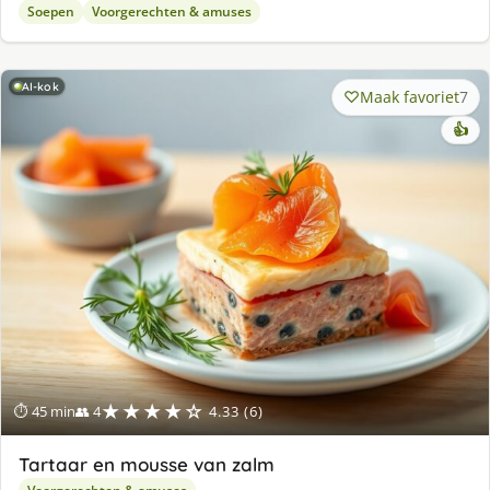
Soepen
Voorgerechten & amuses
AI-kok
Maak favoriet
7
👍
★★★★☆
⏱ 45 min
👥 4
4.33 (6)
Tartaar en mousse van zalm