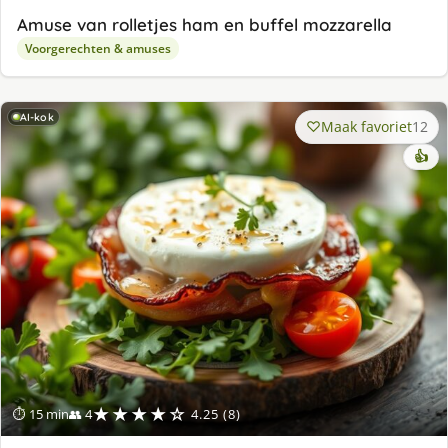
Amuse van rolletjes ham en buffel mozzarella
Voorgerechten & amuses
AI-kok
Maak favoriet
12
👍
★★★★☆
⏱ 15 min
👥 4
4.25 (8)