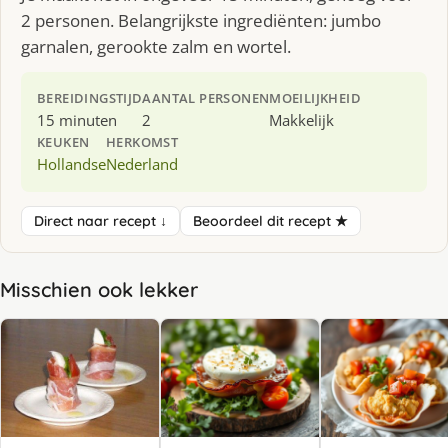
2 personen. Belangrijkste ingrediënten: jumbo
garnalen, gerookte zalm en wortel.
BEREIDINGSTIJD
AANTAL PERSONEN
MOEILIJKHEID
15 minuten
2
Makkelijk
KEUKEN
HERKOMST
Hollandse
Nederland
Direct naar recept ↓
Beoordeel dit recept ★
Misschien ook lekker