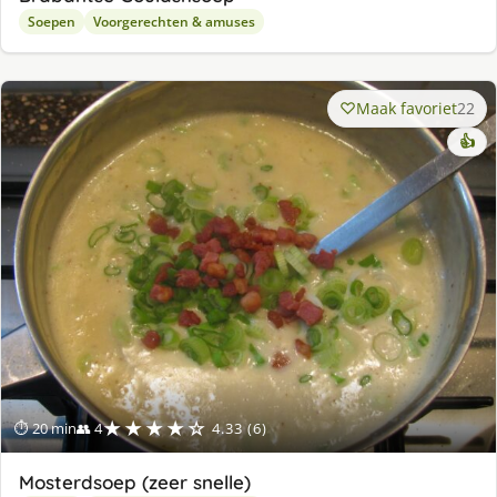
Soepen
Voorgerechten & amuses
Maak favoriet
22
👍
★★★★☆
⏱ 20 min
👥 4
4.33 (6)
Mosterdsoep (zeer snelle)