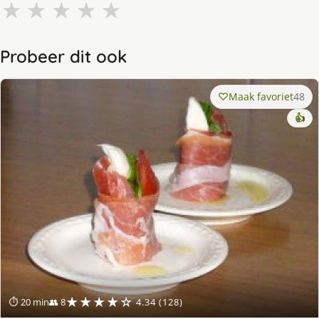
★
★
★
★
★
Probeer dit ook
Maak favoriet
48
👍
★★★★☆
⏱ 20 min
👥 8
4.34 (128)