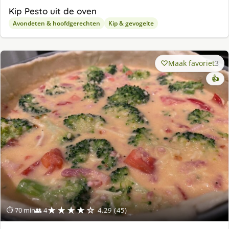
Kip Pesto uit de oven
Avondeten & hoofdgerechten
Kip & gevogelte
Maak favoriet
3
👍
★★★★☆
⏱ 70 min
👥 4
4.29 (45)