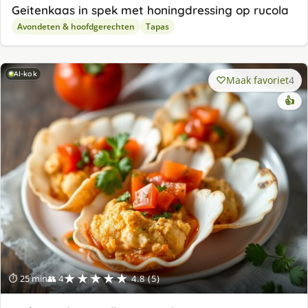
Geitenkaas in spek met honingdressing op rucola
Avondeten & hoofdgerechten
Tapas
AI-kok
Maak favoriet
4
👍
★★★★★
⏱ 25 min
👥 4
4.8 (5)