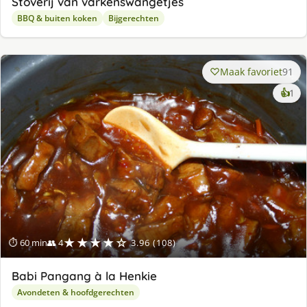
Stoverij van varkenswangetjes
BBQ & buiten koken
Bijgerechten
Maak favoriet
91
ke
👍
1
lek
ge
★★★★☆
⏱ 60 min
👥 4
3.96 (108)
Babi Pangang à la Henkie
Avondeten & hoofdgerechten