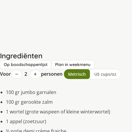
Ingrediënten
Op boodschappenlijst
Plan in weekmenu
−
+
Voor
2
personen
Metrisch
US cups/oz
100 gr jumbo garnalen
100 gr gerookte zalm
1 wortel (grote waspeen of kleine winterwortel)
1 appel (zoetzuur)
½ potje demi crème fraiche