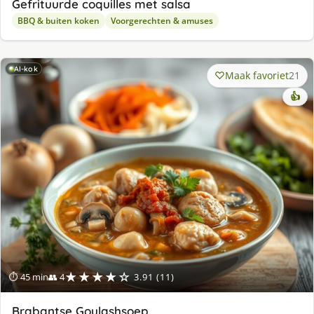
Gefrituurde coquilles met salsa
BBQ & buiten koken
Voorgerechten & amuses
AI-kok
Maak favoriet
21
👍
★★★★☆
⏱ 45 min
👥 4
3.91 (11)
Brabantse Goulashsoep