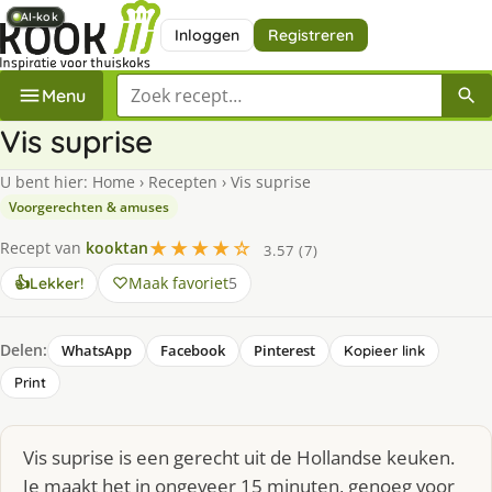
AI-kok
AI-kok
AI-kok
AI-kok
Inloggen
Registreren
Zoek een recept
Menu
Vis suprise
U bent hier:
Home
›
Recepten
›
Vis suprise
Voorgerechten & amuses
★★★★☆
Recept van
kooktan
3.57 (7)
Maak favoriet
5
👍
Lekker!
Delen:
WhatsApp
Facebook
Pinterest
Kopieer link
Print
Vis suprise is een gerecht uit de Hollandse keuken.
Je maakt het in ongeveer 15 minuten, genoeg voor