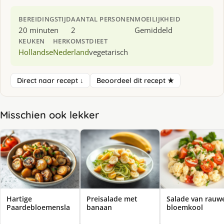
BEREIDINGSTIJD
AANTAL PERSONEN
MOEILIJKHEID
20 minuten
2
Gemiddeld
KEUKEN
HERKOMST
DIEET
Hollandse
Nederland
vegetarisch
Direct naar recept ↓
Beoordeel dit recept ★
Misschien ook lekker
Hartige
Preisalade met
Salade van rauw
Paardebloemensla
banaan
bloemkool