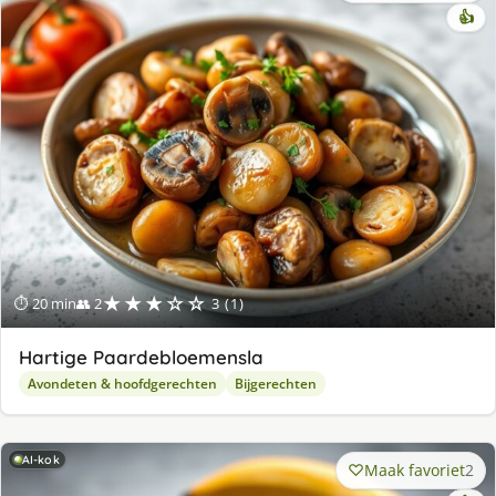
👍
★★★☆☆
⏱ 20 min
👥 2
3 (1)
Hartige Paardebloemensla
Avondeten & hoofdgerechten
Bijgerechten
AI-kok
Maak favoriet
2