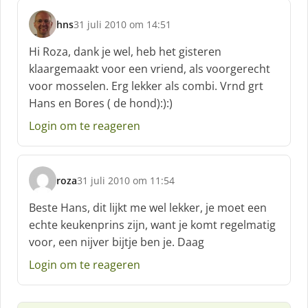
hns
31 juli 2010 om 14:51
s
c
Hi Roza, dank je wel, heb het gisteren
h
klaargemaakt voor een vriend, als voorgerecht
r
voor mosselen. Erg lekker als combi. Vrnd grt
e
Hans en Bores ( de hond):):)
e
f
Login om te reageren
:
roza
31 juli 2010 om 11:54
s
c
Beste Hans, dit lijkt me wel lekker, je moet een
h
echte keukenprins zijn, want je komt regelmatig
r
voor, een nijver bijtje ben je. Daag
e
e
Login om te reageren
f
: