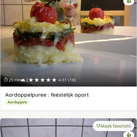
👍
★★★★★
⏱ 25 min
👥 2
4.61 (18)
Aardappelpuree : feestelijk apart
Aardappels
Maak favoriet
6
👍