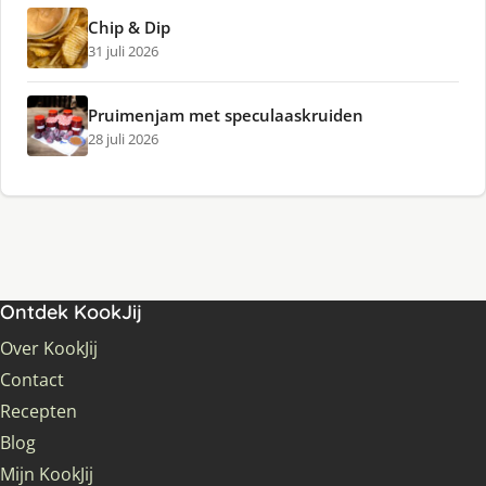
Chip & Dip
31 juli 2026
Pruimenjam met speculaaskruiden
28 juli 2026
Ontdek KookJij
Over KookJij
Contact
Recepten
Blog
Mijn KookJij