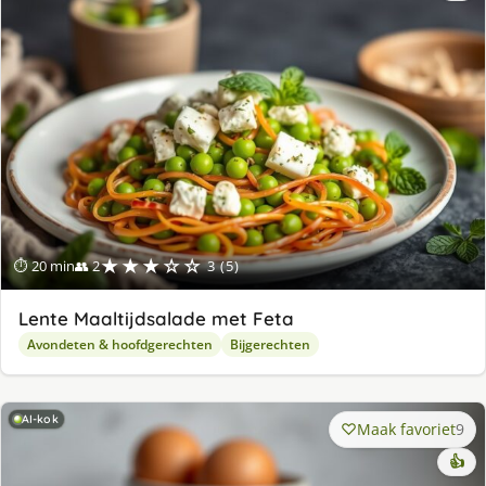
★★★☆☆
⏱ 20 min
👥 2
3 (5)
Lente Maaltijdsalade met Feta
Avondeten & hoofdgerechten
Bijgerechten
AI-kok
Maak favoriet
9
👍