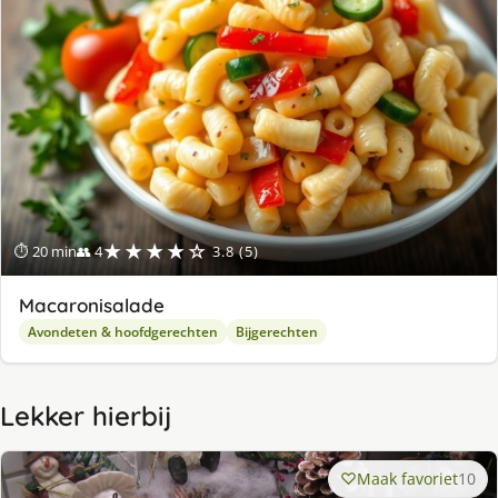
★★★★☆
⏱ 20 min
👥 4
3.8 (5)
Macaronisalade
Avondeten & hoofdgerechten
Bijgerechten
Lekker hierbij
Maak favoriet
10