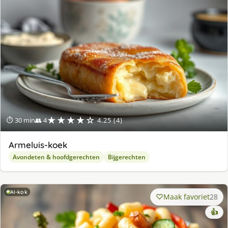
★★★★☆
⏱ 30 min
👥 4
4.25 (4)
Armeluis-koek
Avondeten & hoofdgerechten
Bijgerechten
AI-kok
Maak favoriet
28
👍