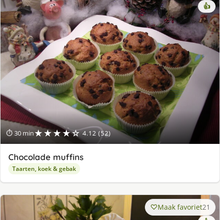
👍
★★★★☆
⏱ 30 min
4.12 (52)
Chocolade muffins
Taarten, koek & gebak
Maak favoriet
21