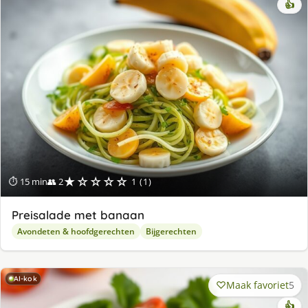
👍
★☆☆☆☆
⏱ 15 min
👥 2
1 (1)
Preisalade met banaan
Avondeten & hoofdgerechten
Bijgerechten
AI-kok
Maak favoriet
5
👍