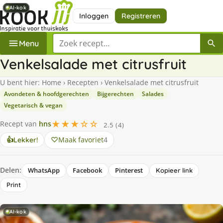
AI-kok
AI-kok
AI-kok
AI-kok
AI-kok
AI-kok
Inloggen
Registreren
Zoek een recept
Menu
Venkelsalade met citrusfruit
U bent hier:
Home
›
Recepten
›
Venkelsalade met citrusfruit
Avondeten & hoofdgerechten
Bijgerechten
Salades
Vegetarisch & vegan
★★★☆☆
Recept van
hns
2.5 (4)
Maak favoriet
4
👍
Lekker!
Delen:
WhatsApp
Facebook
Pinterest
Kopieer link
Print
AI-kok