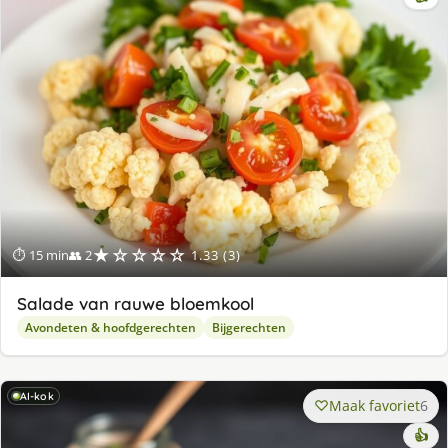
★☆☆☆☆
⏱ 15 min
👥 2
1.33 (3)
Salade van rauwe bloemkool
Avondeten & hoofdgerechten
Bijgerechten
AI-kok
Maak favoriet
6
👍