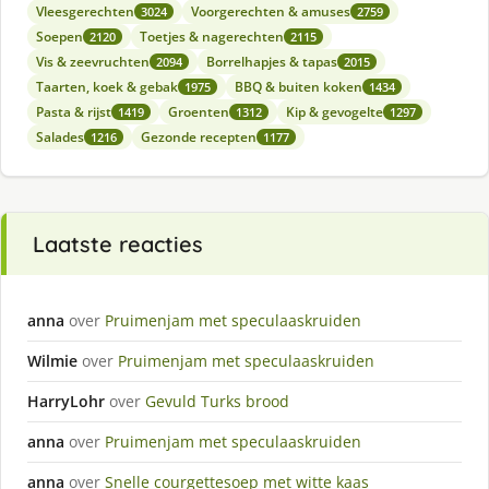
Vleesgerechten
Voorgerechten & amuses
3024
2759
Soepen
Toetjes & nagerechten
2120
2115
Vis & zeevruchten
Borrelhapjes & tapas
2094
2015
Taarten, koek & gebak
BBQ & buiten koken
1975
1434
Pasta & rijst
Groenten
Kip & gevogelte
1419
1312
1297
Salades
Gezonde recepten
1216
1177
Laatste reacties
anna
over
Pruimenjam met speculaaskruiden
Wilmie
over
Pruimenjam met speculaaskruiden
HarryLohr
over
Gevuld Turks brood
anna
over
Pruimenjam met speculaaskruiden
anna
over
Snelle courgettesoep met witte kaas