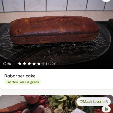
★★★★★
⏱ 60 min
4.5 (20)
Rabarber cake
Taarten, koek & gebak
Maak favoriet
3
👍