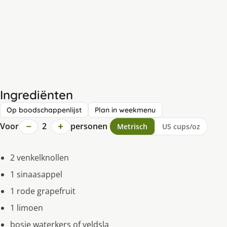
Ingrediënten
Op boodschappenlijst
Plan in weekmenu
−
+
Voor
2
personen
Metrisch
US cups/oz
2 venkelknollen
1 sinaasappel
1 rode grapefruit
1 limoen
bosje waterkers of veldsla