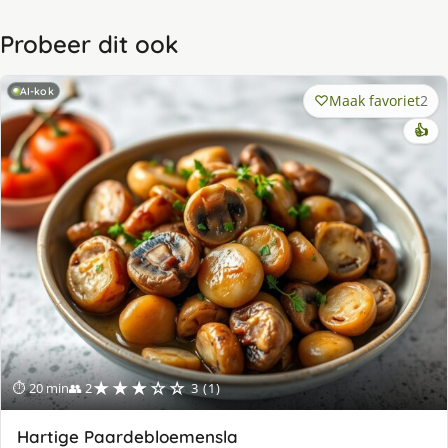
Probeer dit ook
AI-kok
Maak favoriet
2
👍
★★★☆☆
⏱ 20 min
👥 2
3 (1)
Hartige Paardebloemensla