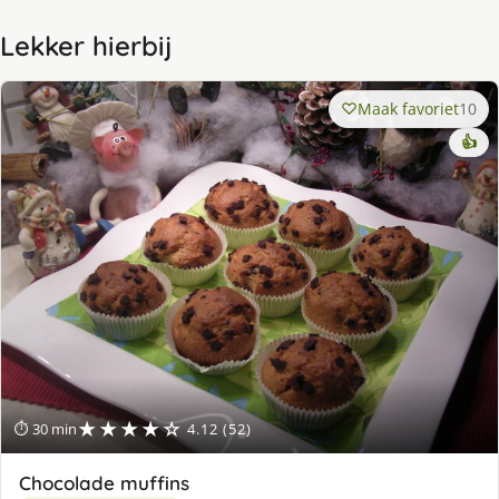
Lekker hierbij
Maak favoriet
10
👍
★★★★☆
⏱ 30 min
4.12 (52)
Chocolade muffins