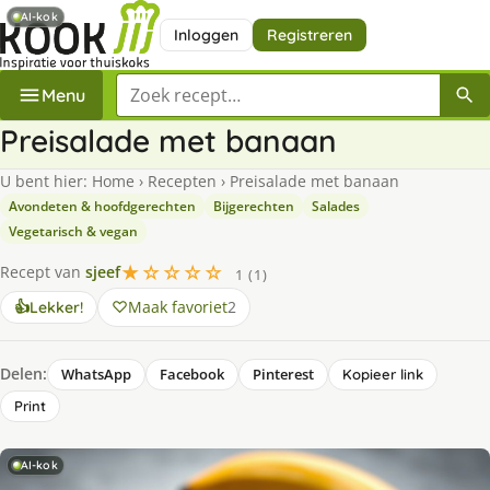
AI-kok
Inloggen
Registreren
Zoek een recept
Menu
Preisalade met banaan
U bent hier:
Home
›
Recepten
›
Preisalade met banaan
Avondeten & hoofdgerechten
Bijgerechten
Salades
Vegetarisch & vegan
★☆☆☆☆
Recept van
sjeef
1 (1)
Maak favoriet
2
👍
Lekker!
Delen:
WhatsApp
Facebook
Pinterest
Kopieer link
Print
AI-kok