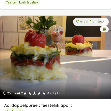
Taarten, koek & gebak
Maak favoriet
21
👍
★★★★★
⏱ 25 min
👥 2
4.61 (18)
Aardappelpuree : feestelijk apart