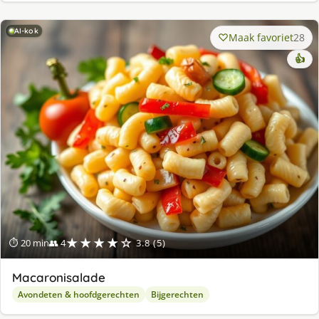
AI-kok
Maak favoriet
28
👍
★★★★☆
⏱ 20 min
👥 4
3.8 (5)
Macaronisalade
Avondeten & hoofdgerechten
Bijgerechten