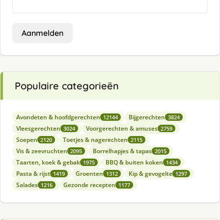
Aanmelden
Populaire categorieën
Avondeten & hoofdgerechten
Bijgerechten
12144
3824
Vleesgerechten
Voorgerechten & amuses
3024
2759
Soepen
Toetjes & nagerechten
2120
2115
Vis & zeevruchten
Borrelhapjes & tapas
2095
2015
Taarten, koek & gebak
BBQ & buiten koken
1975
1434
Pasta & rijst
Groenten
Kip & gevogelte
1419
1312
1297
Salades
Gezonde recepten
1216
1177