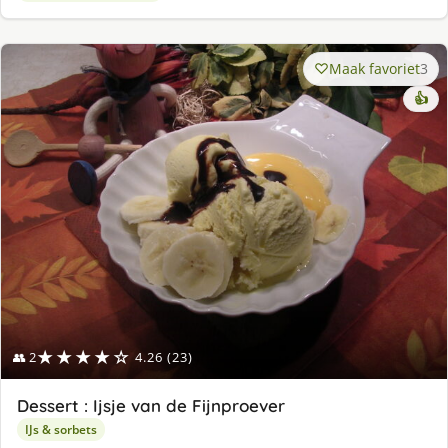
Maak favoriet
3
👍
★★★★☆
👥 2
4.26 (23)
Dessert : Ijsje van de Fijnproever
IJs & sorbets