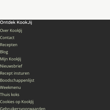
Ontdek KookJij
Over KookJij
Contact
Recepten
Blog
Mijn KookJij
Nieuwsbrief
Recept insturen
Boodschappenlijst
Weekmenu
Thuis koks
Cookies op KookJij
Gebruikersvoorwaarden