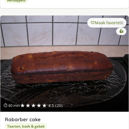
Aardappels
Maak favoriet
6
👍
★★★★★
⏱ 60 min
4.5 (20)
Rabarber cake
Taarten, koek & gebak