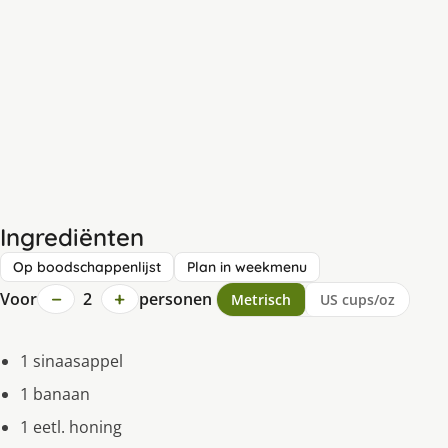
Ingrediënten
Op boodschappenlijst
Plan in weekmenu
−
+
Voor
2
personen
Metrisch
US cups/oz
1 sinaasappel
1 banaan
1 eetl. honing