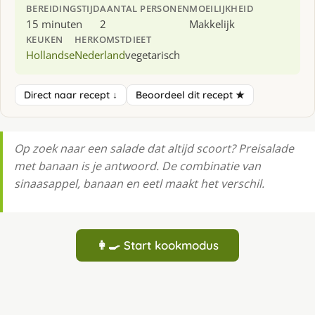
BEREIDINGSTIJD
AANTAL PERSONEN
MOEILIJKHEID
15 minuten
2
Makkelijk
KEUKEN
HERKOMST
DIEET
Hollandse
Nederland
vegetarisch
Direct naar recept ↓
Beoordeel dit recept ★
Op zoek naar een salade dat altijd scoort? Preisalade
met banaan is je antwoord. De combinatie van
sinaasappel, banaan en eetl maakt het verschil.
👩‍🍳 Start kookmodus