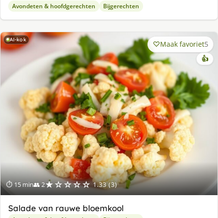
Avondeten & hoofdgerechten
Bijgerechten
AI-kok
Maak favoriet
5
👍
★☆☆☆☆
⏱ 15 min
👥 2
1.33 (3)
Salade van rauwe bloemkool