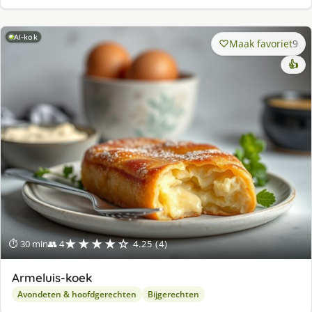
AI-kok
Maak favoriet
9
👍
★★★★☆
⏱ 30 min
👥 4
4.25 (4)
Armeluis-koek
Avondeten & hoofdgerechten
Bijgerechten