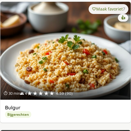
Maak favoriet
7
👍
★★★★★
⏱ 30 min
👥 4
4.59 (90)
Bulgur
Bijgerechten