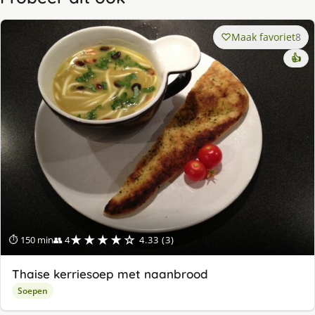
Maak favoriet
8
👍
★★★★☆
⏱ 150 min
👥 4
4.33 (3)
Thaise kerriesoep met naanbrood
Soepen