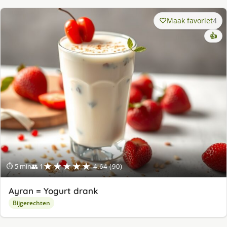
Maak favoriet
4
👍
★★★★★
⏱ 5 min
👥 1
4.64 (90)
Ayran = Yogurt drank
Bijgerechten