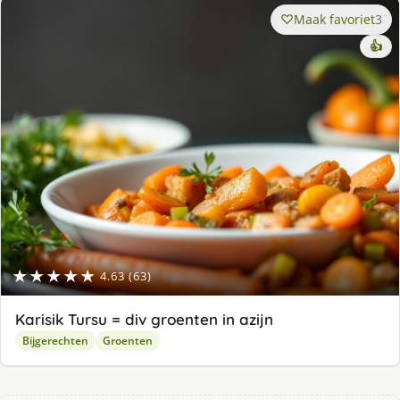
Maak favoriet
3
👍
★★★★★
4.63 (63)
Karisik Tursu = div groenten in azijn
Bijgerechten
Groenten