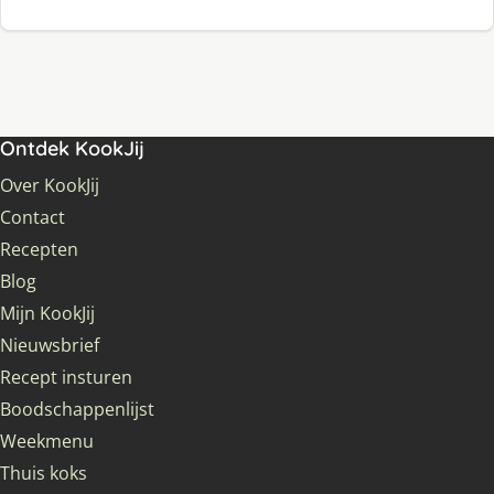
Ontdek KookJij
Over KookJij
Contact
Recepten
Blog
Mijn KookJij
Nieuwsbrief
Recept insturen
Boodschappenlijst
Weekmenu
Thuis koks