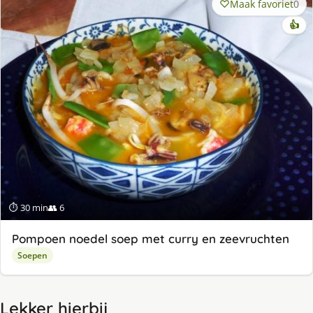
Maak favoriet
0
👍
⏱ 30 min
👥 6
Pompoen noedel soep met curry en zeevruchten
Soepen
Lekker hierbij