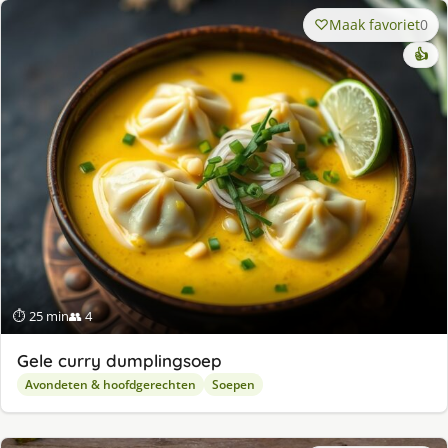
Maak favoriet
0
👍
⏱ 25 min
👥 4
Gele curry dumplingsoep
Avondeten & hoofdgerechten
Soepen