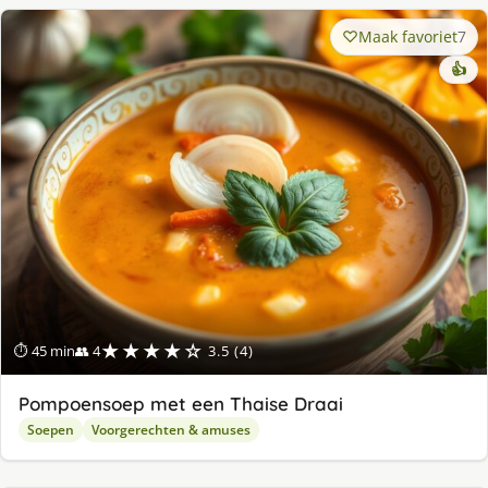
Maak favoriet
7
👍
★★★★☆
⏱ 45 min
👥 4
3.5 (4)
Pompoensoep met een Thaise Draai
Soepen
Voorgerechten & amuses