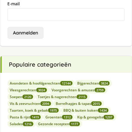
E-mail
Aanmelden
Populaire categorieën
Avondeten & hoofdgerechten
Bijgerechten
12144
3824
Vleesgerechten
Voorgerechten & amuses
3024
2759
Soepen
Toetjes & nagerechten
2120
2115
Vis & zeevruchten
Borrelhapjes & tapas
2094
2015
Taarten, koek & gebak
BBQ & buiten koken
1975
1434
Pasta & rijst
Groenten
Kip & gevogelte
1419
1312
1297
Salades
Gezonde recepten
1216
1177