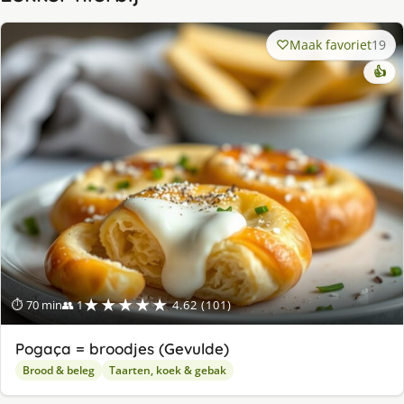
Maak favoriet
19
👍
★★★★★
⏱ 70 min
👥 1
4.62 (101)
Pogaça = broodjes (Gevulde)
Brood & beleg
Taarten, koek & gebak