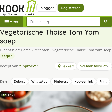
Inloggen
Registreren
Zoek een recept
Menu
Vegetarische Thaise Tom Yam
soep
U bent hier:
Home
›
Recepten
›
Vegetarische Thaise Tom Yam soep
Soepen
Maak favoriet
2
Recept van
fijnproever
👍
Lekker!
Delen:
WhatsApp
Pinterest
Delen…
Kopieer link
Print
AI-kok