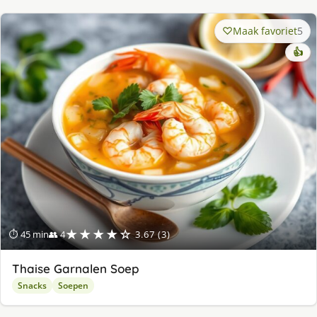
Maak favoriet
5
👍
★★★★☆
⏱ 45 min
👥 4
3.67 (3)
Thaise Garnalen Soep
Snacks
Soepen