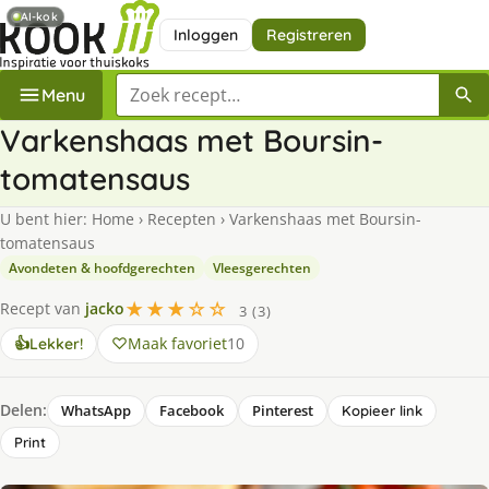
AI-kok
Inloggen
Registreren
Zoek een recept
Menu
Varkenshaas met Boursin-
tomatensaus
U bent hier:
Home
›
Recepten
›
Varkenshaas met Boursin-
tomatensaus
Avondeten & hoofdgerechten
Vleesgerechten
★★★☆☆
Recept van
jacko
3 (3)
Maak favoriet
10
👍
Lekker!
Delen:
WhatsApp
Facebook
Pinterest
Kopieer link
Print