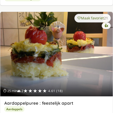
Maak favoriet
21
👍
★★★★★
⏱ 25 min
👥 2
4.61 (18)
Aardappelpuree : feestelijk apart
Aardappels