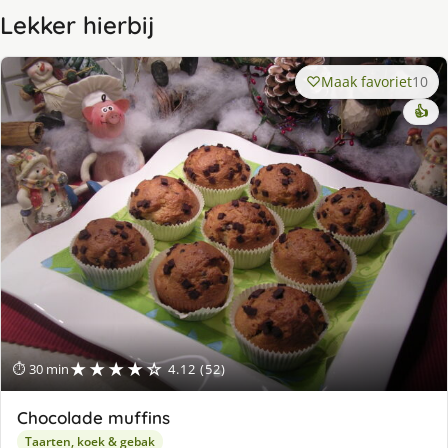
Lekker hierbij
Maak favoriet
10
👍
★★★★☆
⏱ 30 min
4.12 (52)
Chocolade muffins
Taarten, koek & gebak