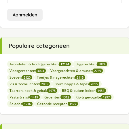
Aanmelden
Populaire categorieën
Avondeten & hoofdgerechten
Bijgerechten
12144
3824
Vleesgerechten
Voorgerechten & amuses
3024
2759
Soepen
Toetjes & nagerechten
2120
2115
Vis & zeevruchten
Borrelhapjes & tapas
2095
2015
Taarten, koek & gebak
BBQ & buiten koken
1975
1434
Pasta & rijst
Groenten
Kip & gevogelte
1419
1312
1297
Salades
Gezonde recepten
1216
1177