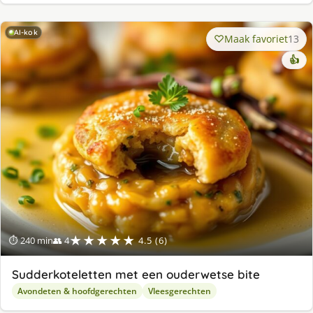
AI-kok
Maak favoriet
13
👍
★★★★★
⏱ 240 min
👥 4
4.5 (6)
Sudderkoteletten met een ouderwetse bite
Avondeten & hoofdgerechten
Vleesgerechten