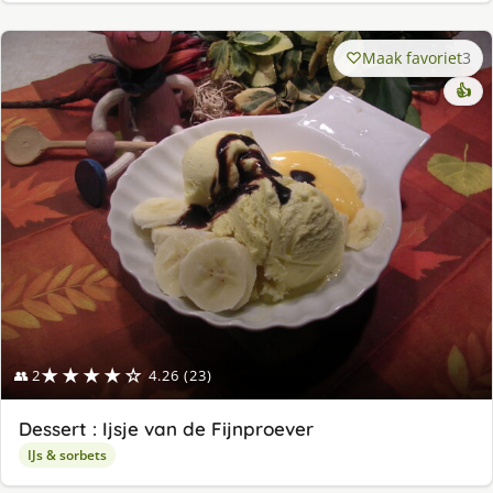
Maak favoriet
3
👍
★★★★☆
👥 2
4.26 (23)
Dessert : Ijsje van de Fijnproever
IJs & sorbets