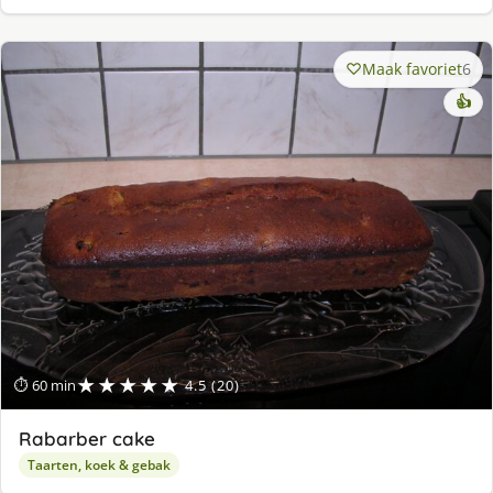
Maak favoriet
6
👍
★★★★★
⏱ 60 min
4.5 (20)
Rabarber cake
Taarten, koek & gebak