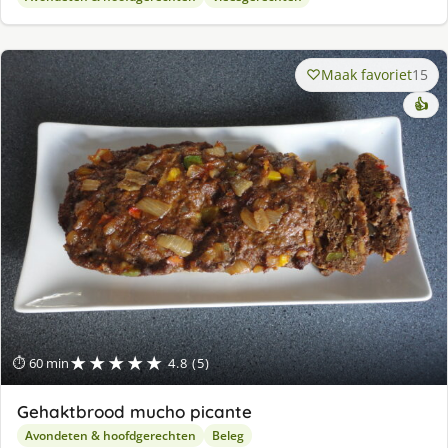
Maak favoriet
15
👍
★★★★★
⏱ 60 min
4.8 (5)
Gehaktbrood mucho picante
Avondeten & hoofdgerechten
Beleg