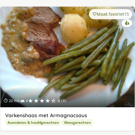
Maak favoriet
15
👍
★★★★☆
⏱ 20 min
👥 4
4 (8)
Varkenshaas met Armagnacsaus
Avondeten & hoofdgerechten
Vleesgerechten