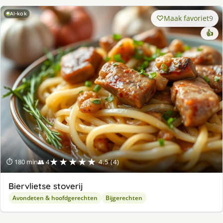
AI-kok
Maak favoriet
9
👍
★★★★★
⏱ 180 min
👥 4
4.5 (4)
Biervlietse stoverij
Avondeten & hoofdgerechten
Bijgerechten