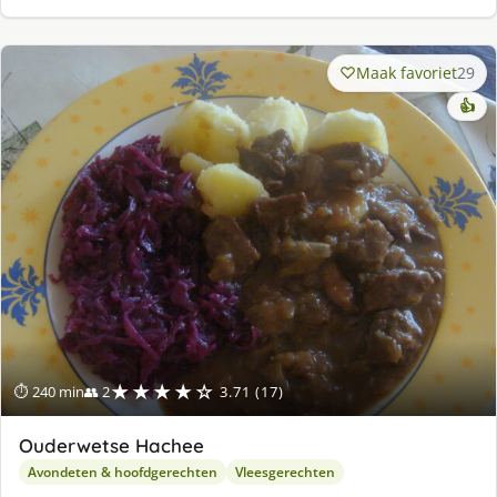
Maak favoriet
29
👍
★★★★☆
⏱ 240 min
👥 2
3.71 (17)
Ouderwetse Hachee
Avondeten & hoofdgerechten
Vleesgerechten