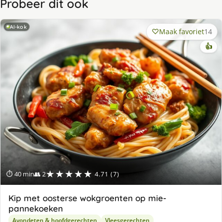
Probeer dit ook
AI-kok
Maak favoriet
14
👍
★★★★★
⏱ 40 min
👥 2
4.71 (7)
Kip met oosterse wokgroenten op mie-
pannekoeken
Avondeten & hoofdgerechten
Vleesgerechten