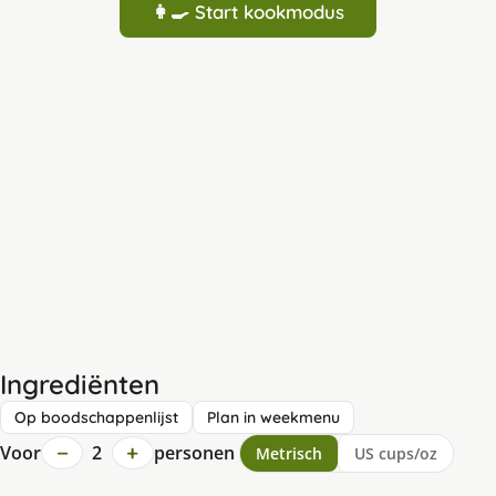
👩‍🍳 Start kookmodus
Ingrediënten
Op boodschappenlijst
Plan in weekmenu
−
+
Voor
2
personen
Metrisch
US cups/oz