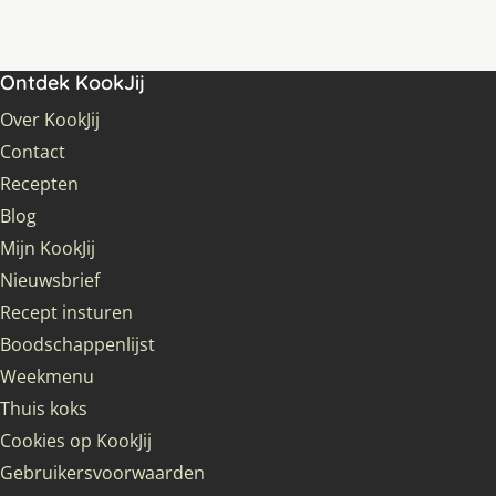
Ontdek KookJij
Over KookJij
Contact
Recepten
Blog
Mijn KookJij
Nieuwsbrief
Recept insturen
Boodschappenlijst
Weekmenu
Thuis koks
Cookies op KookJij
Gebruikersvoorwaarden