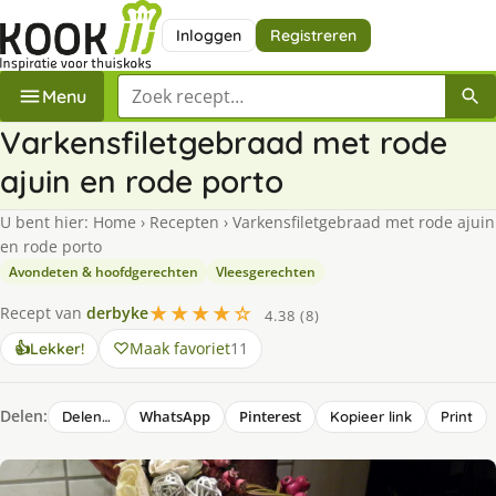
Inloggen
Registreren
Zoek een recept
Menu
Varkensfiletgebraad met rode
ajuin en rode porto
U bent hier:
Home
›
Recepten
›
Varkensfiletgebraad met rode ajuin
en rode porto
Avondeten & hoofdgerechten
Vleesgerechten
★★★★☆
Recept van
derbyke
4.38 (8)
Maak favoriet
11
👍
Lekker!
Delen:
WhatsApp
Pinterest
Delen…
Kopieer link
Print