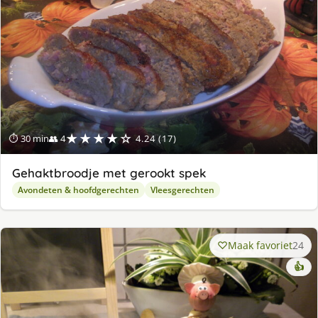
★★★★☆
⏱ 30 min
👥 4
4.24 (17)
Gehaktbroodje met gerookt spek
Avondeten & hoofdgerechten
Vleesgerechten
Maak favoriet
24
👍