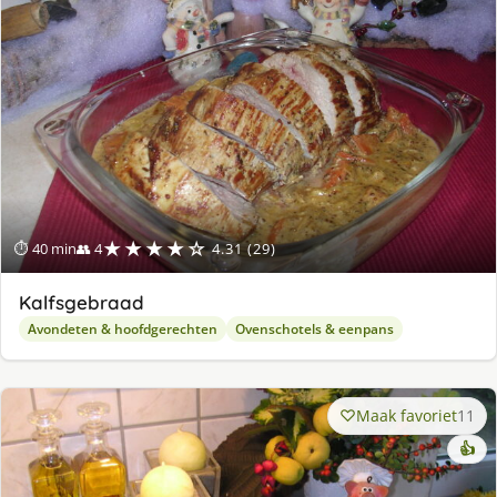
★★★★☆
⏱ 40 min
👥 4
4.31 (29)
Kalfsgebraad
Avondeten & hoofdgerechten
Ovenschotels & eenpans
Maak favoriet
11
👍