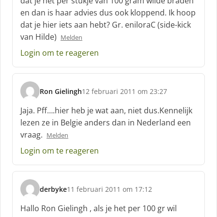
dat je het per stukje van 100 gram wilde braden
en dan is haar advies dus ook kloppend. Ik hoop
dat je hier iets aan hebt? Gr. eniloraC (side-kick
van Hilde)
Melden
Login om te reageren
Ron Gielingh
12 februari 2011 om 23:27
s
c
Jaja. Pff….hier heb je wat aan, niet dus.Kennelijk
h
lezen ze in Belgie anders dan in Nederland een
r
vraag.
Melden
e
e
Login om te reageren
f
:
derbyke
11 februari 2011 om 17:12
s
c
Hallo Ron Gielingh , als je het per 100 gr wil
h