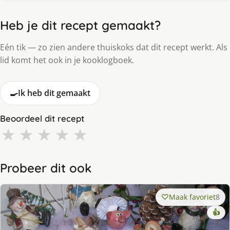
Heb je dit recept gemaakt?
Eén tik — zo zien andere thuiskoks dat dit recept werkt. Als
lid komt het ook in je kooklogboek.
🍳
Ik heb dit gemaakt
Beoordeel dit recept
★
★
★
★
★
Probeer dit ook
Maak favoriet
8
👍