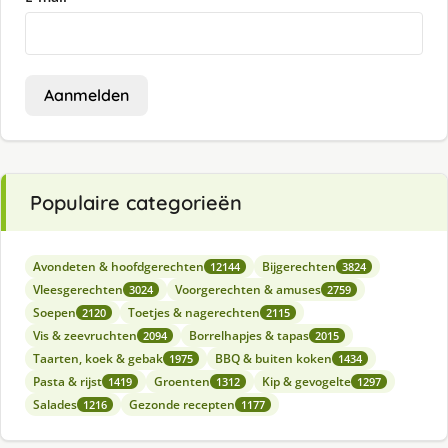
Aanmelden
Populaire categorieën
Avondeten & hoofdgerechten
Bijgerechten
12144
3824
Vleesgerechten
Voorgerechten & amuses
3024
2759
Soepen
Toetjes & nagerechten
2120
2115
Vis & zeevruchten
Borrelhapjes & tapas
2094
2015
Taarten, koek & gebak
BBQ & buiten koken
1975
1434
Pasta & rijst
Groenten
Kip & gevogelte
1419
1312
1297
Salades
Gezonde recepten
1216
1177