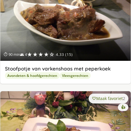
★★★★☆
⏱ 90 min
👥 4
4.33 (15)
Stoofpotje van varkenshaas met peperkoek
Avondeten & hoofdgerechten
Vleesgerechten
Maak favoriet
2
👍