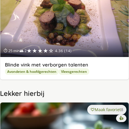
★★★★☆
⏱ 25 min
👥 2
4.36 (14)
Blinde vink met verborgen talenten
Avondeten & hoofdgerechten
Vleesgerechten
Lekker hierbij
Maak favoriet
8
👍