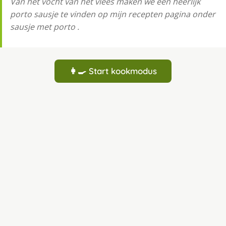
Van het vocht van het vlees maken we een heerlijk
porto sausje te vinden op mijn recepten pagina onder
sausje met porto .
👩‍🍳 Start kookmodus