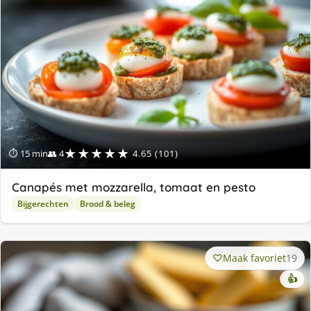
★★★★★
⏱ 15 min
👥 4
4.65 (101)
Canapés met mozzarella, tomaat en pesto
Bijgerechten
Brood & beleg
Maak favoriet
19
👍