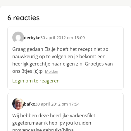
6 reacties
derbyke
30 april 2012 om 18:09
s
c
Graag gedaan Els,je hoeft het recept niet zo
h
nauwkeurig op te volgen en je bekomt een
r
heerlijk gerechtje naar eigen zin. Groetjes van
e
ons 3tjes :);):p
e
Melden
f
Login om te reageren
:
bafke
30 april 2012 om 17:54
s
c
Wij hebben deze heerlijke varkensfilet
h
gegeten,maar ik heb ipv jou kruiden
r
provencaalse gebruikt(bijna