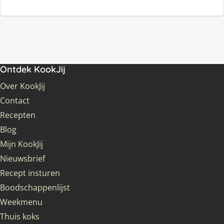
Ontdek KookJij
Over KookJij
Contact
Recepten
Blog
Mijn KookJij
Nieuwsbrief
Recept insturen
Boodschappenlijst
Weekmenu
Thuis koks