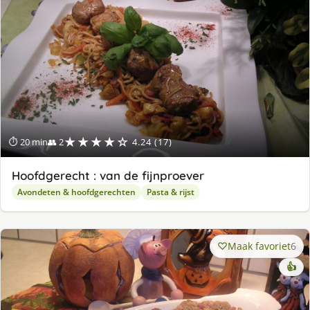
★★★★☆
⏱ 20 min
👥 2
4.24 (17)
Hoofdgerecht : van de fijnproever
Avondeten & hoofdgerechten
Pasta & rijst
Maak favoriet
6
👍