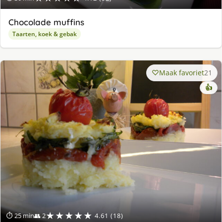
Chocolade muffins
Taarten, koek & gebak
Maak favoriet
21
👍
★★★★★
⏱ 25 min
👥 2
4.61 (18)