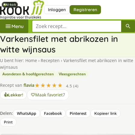
AI-kok
AI-kok
AI-kok
AI-kok
AI-kok
Inloggen
Registreren
Zoek een recept
Menu
Varkensfilet met abrikozen in
witte wijnsaus
U bent hier:
Home
›
Recepten
›
Varkensfilet met abrikozen in witte
wijnsaus
Avondeten & hoofdgerechten
Vleesgerechten
★★★★★
Recept van
flavia
4.5 (4)
Maak favoriet
7
👍
Lekker!
Delen:
WhatsApp
Facebook
Pinterest
Kopieer link
Print