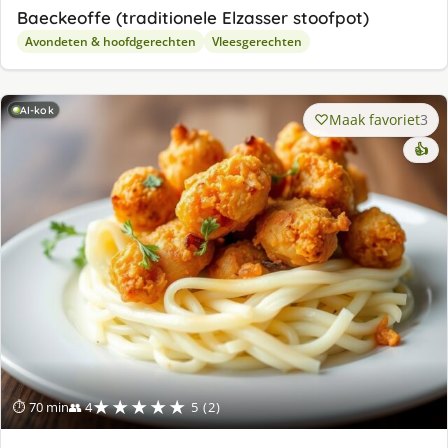
Baeckeoffe (traditionele Elzasser stoofpot)
Avondeten & hoofdgerechten
Vleesgerechten
AI-kok
Maak favoriet
3
👍
★★★★★
⏱ 70 min
👥 4
5 (2)