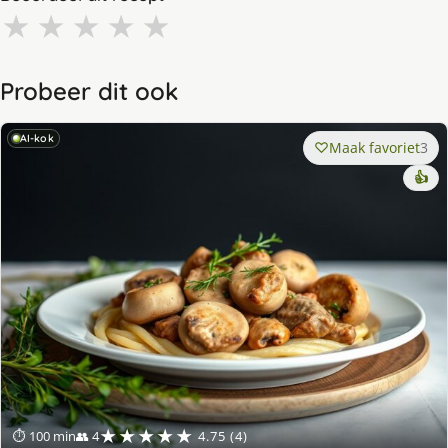
★
★
★
★
★
Probeer dit ook
AI-kok
Maak favoriet
3
👍
★★★★★
⏱ 100 min
👥 4
4.75 (4)