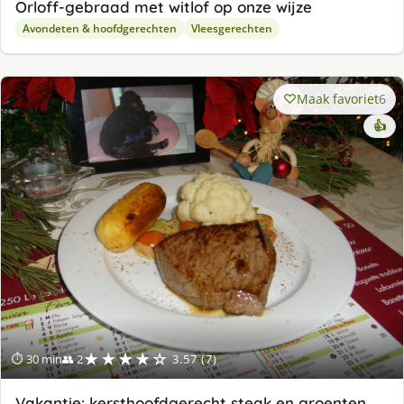
Orloff-gebraad met witlof op onze wijze
Avondeten & hoofdgerechten
Vleesgerechten
Maak favoriet
6
👍
★★★★☆
⏱ 30 min
👥 2
3.57 (7)
Vakantie: kersthoofdgerecht steak en groenten