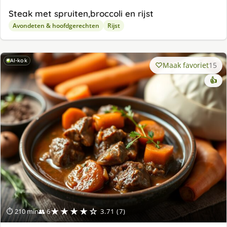
Steak met spruiten,broccoli en rijst
Avondeten & hoofdgerechten
Rijst
AI-kok
Maak favoriet
15
👍
★★★★☆
⏱ 210 min
👥 6
3.71 (7)