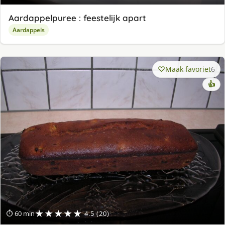
Aardappelpuree : feestelijk apart
Aardappels
Maak favoriet
6
👍
★★★★★
⏱ 60 min
4.5 (20)