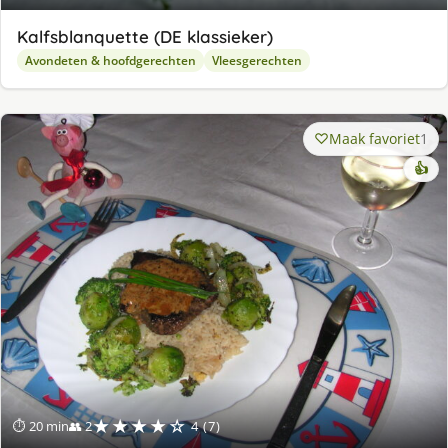
Kalfsblanquette (DE klassieker)
Avondeten & hoofdgerechten
Vleesgerechten
Maak favoriet
1
👍
★★★★☆
⏱ 20 min
👥 2
4 (7)