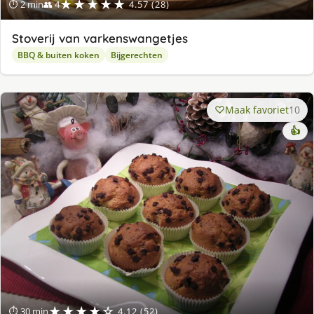
★★★★★
⏱ 2 min
👥 4
4.57 (28)
Stoverij van varkenswangetjes
BBQ & buiten koken
Bijgerechten
Maak favoriet
10
👍
★★★★☆
⏱ 30 min
4.12 (52)