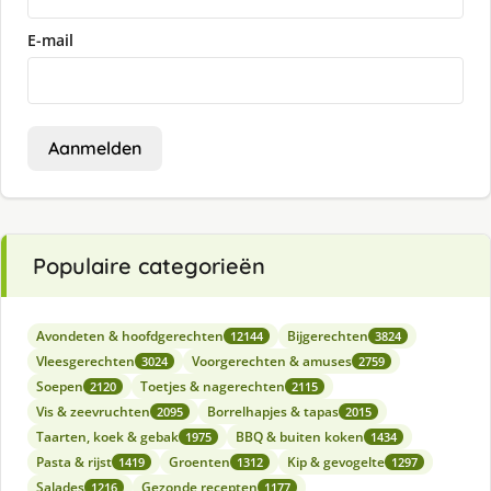
E-mail
Aanmelden
Populaire categorieën
Avondeten & hoofdgerechten
Bijgerechten
12144
3824
Vleesgerechten
Voorgerechten & amuses
3024
2759
Soepen
Toetjes & nagerechten
2120
2115
Vis & zeevruchten
Borrelhapjes & tapas
2095
2015
Taarten, koek & gebak
BBQ & buiten koken
1975
1434
Pasta & rijst
Groenten
Kip & gevogelte
1419
1312
1297
Salades
Gezonde recepten
1216
1177