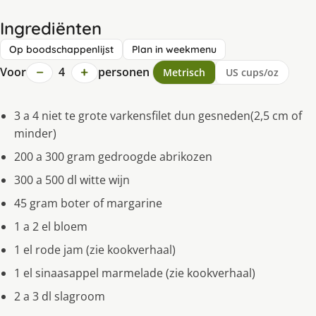
Ingrediënten
Op boodschappenlijst
Plan in weekmenu
−
+
Voor
4
personen
Metrisch
US cups/oz
3 a 4 niet te grote varkensfilet dun gesneden(2,5 cm of
minder)
200 a 300 gram gedroogde abrikozen
300 a 500 dl witte wijn
45 gram boter of margarine
1 a 2 el bloem
1 el rode jam (zie kookverhaal)
1 el sinaasappel marmelade (zie kookverhaal)
2 a 3 dl slagroom