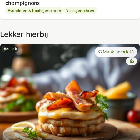
champignons
Avondeten & hoofdgerechten
Vleesgerechten
Lekker hierbij
AI-kok
Maak favoriet
6
👍