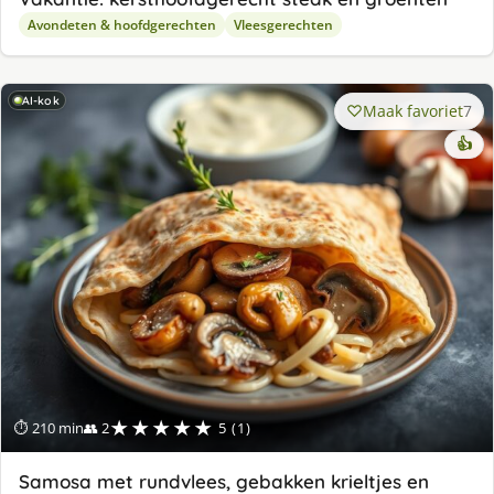
Avondeten & hoofdgerechten
Vleesgerechten
AI-kok
Maak favoriet
7
👍
★★★★★
⏱ 210 min
👥 2
5 (1)
Samosa met rundvlees, gebakken krieltjes en