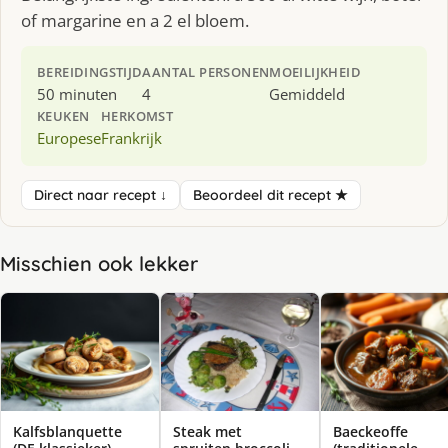
of margarine en a 2 el bloem.
BEREIDINGSTIJD
AANTAL PERSONEN
MOEILIJKHEID
50 minuten
4
Gemiddeld
KEUKEN
HERKOMST
Europese
Frankrijk
Direct naar recept ↓
Beoordeel dit recept ★
Misschien ook lekker
Kalfsblanquette
Steak met
Baeckeoffe