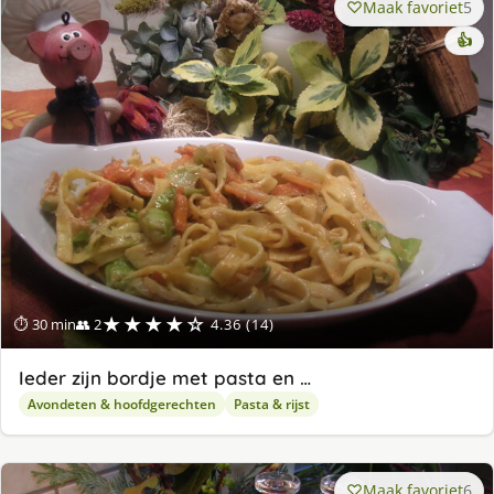
Maak favoriet
5
👍
★★★★☆
⏱ 30 min
👥 2
4.36 (14)
Ieder zijn bordje met pasta en …
Avondeten & hoofdgerechten
Pasta & rijst
Maak favoriet
6