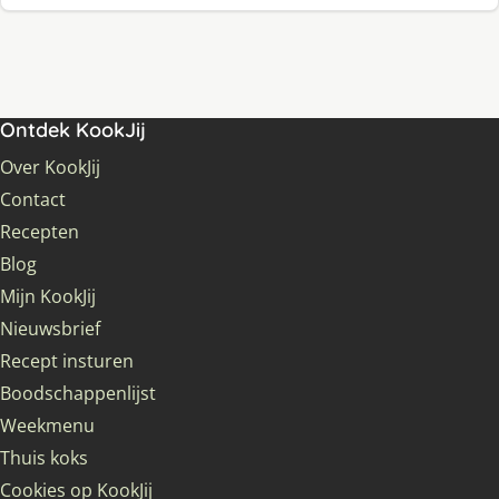
Ontdek KookJij
Over KookJij
Contact
Recepten
Blog
Mijn KookJij
Nieuwsbrief
Recept insturen
Boodschappenlijst
Weekmenu
Thuis koks
Cookies op KookJij