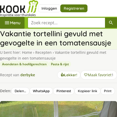
Inloggen
Registreren
Zoek een recept
Menu
Vakantie tortellini gevuld met
gevogelte in een tomatensausje
U bent hier:
Home
›
Recepten
›
Vakantie tortellini gevuld met
gevogelte in een tomatensausje
Avondeten & hoofdgerechten
Pasta & rijst
Maak favoriet
1
Recept van
derbyke
👍
Lekker!
Delen:
WhatsApp
Pinterest
Delen…
Kopieer link
Print