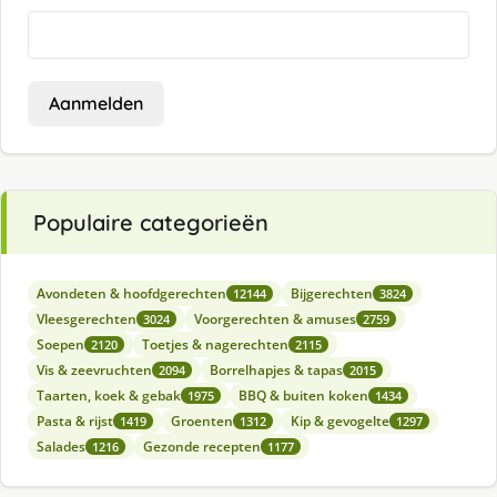
Aanmelden
Populaire categorieën
Avondeten & hoofdgerechten
Bijgerechten
12144
3824
Vleesgerechten
Voorgerechten & amuses
3024
2759
Soepen
Toetjes & nagerechten
2120
2115
Vis & zeevruchten
Borrelhapjes & tapas
2094
2015
Taarten, koek & gebak
BBQ & buiten koken
1975
1434
Pasta & rijst
Groenten
Kip & gevogelte
1419
1312
1297
Salades
Gezonde recepten
1216
1177