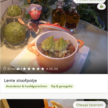
👍
★★★★★
⏱ 30 min
👥 4
4.56 (9)
Lente stoofpotje
Avondeten & hoofdgerechten
Kip & gevogelte
Maak favoriet
9