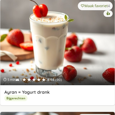
Maak favoriet
4
👍
★★★★★
⏱ 5 min
👥 1
4.64 (90)
Ayran = Yogurt drank
Bijgerechten