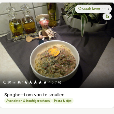
Maak favoriet
13
👍
★★★★★
⏱ 30 min
👥 4
4.5 (16)
Spaghetti om van te smullen
Avondeten & hoofdgerechten
Pasta & rijst