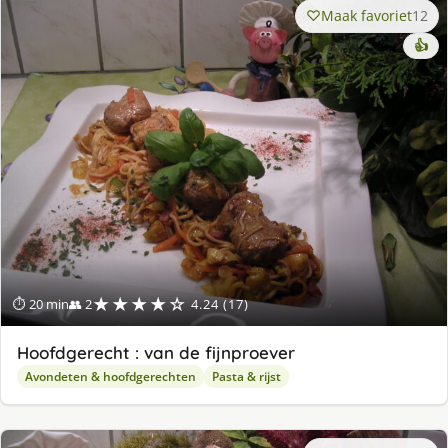
Maak favoriet
12
👍
★★★★☆
⏱ 20 min
👥 2
4.24 (17)
Hoofdgerecht : van de fijnproever
Avondeten & hoofdgerechten
Pasta & rijst