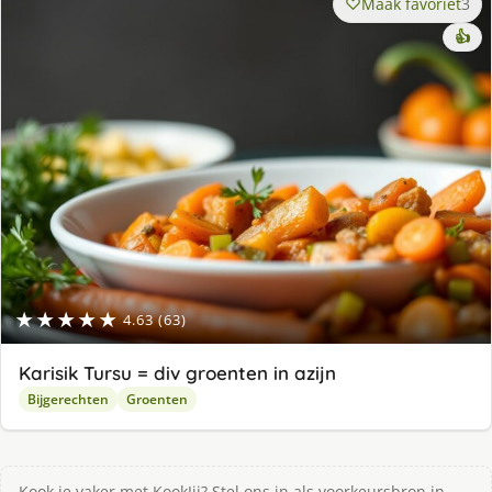
Maak favoriet
3
👍
★★★★★
4.63 (63)
Karisik Tursu = div groenten in azijn
Bijgerechten
Groenten
Kook je vaker met KookJij? Stel ons in als voorkeursbron in