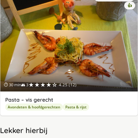
👍
★★★★☆
⏱ 30 min
👥 3
4.25 (12)
Pasta – vis gerecht
Avondeten & hoofdgerechten
Pasta & rijst
Lekker hierbij