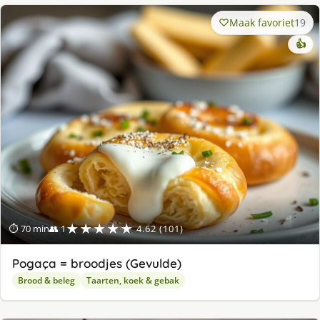
Maak favoriet
19
👍
★★★★★
⏱ 70 min
👥 1
4.62 (101)
Pogaça = broodjes (Gevulde)
Brood & beleg
Taarten, koek & gebak