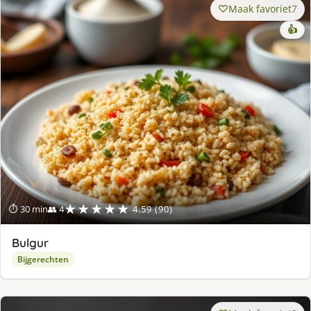
Maak favoriet
7
👍
★★★★★
⏱ 30 min
👥 4
4.59 (90)
Bulgur
Bijgerechten