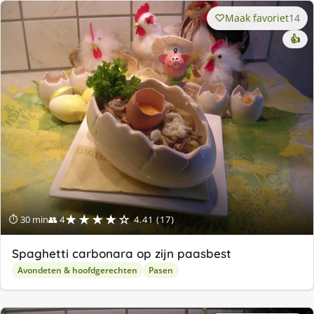
Maak favoriet
14
👍
★★★★☆
⏱ 30 min
👥 4
4.41 (17)
Spaghetti carbonara op zijn paasbest
Avondeten & hoofdgerechten
Pasen