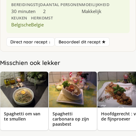
BEREIDINGSTIJD
AANTAL PERSONEN
MOEILIJKHEID
30 minuten
2
Makkelijk
KEUKEN
HERKOMST
Belgische
Belgie
Direct naar recept ↓
Beoordeel dit recept ★
Misschien ook lekker
Spaghetti om van
Spaghetti
Hoofdgerecht : 
te smullen
carbonara op zijn
de fijnproever
paasbest