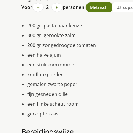
−
+
Voor
2
personen
Metrisch
US cups
200 gr. pasta naar keuze
300 gr. gerookte zalm
200 gr zongedroogde tomaten
een halve ajuin
een stuk komkommer
knoflookpoeder
gemalen zwarte peper
fijn gesneden dille
een flinke scheut room
geraspte kaas
Bereidingswijze