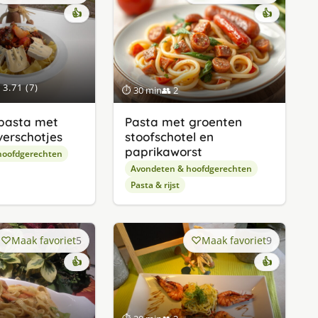
👍
👍
3.71 (7)
⏱ 30 min
👥 2
 pasta met
Pasta met groenten
verschotjes
stoofschotel en
paprikaworst
hoofdgerechten
Avondeten & hoofdgerechten
Pasta & rijst
Maak favoriet
5
Maak favoriet
9
👍
👍