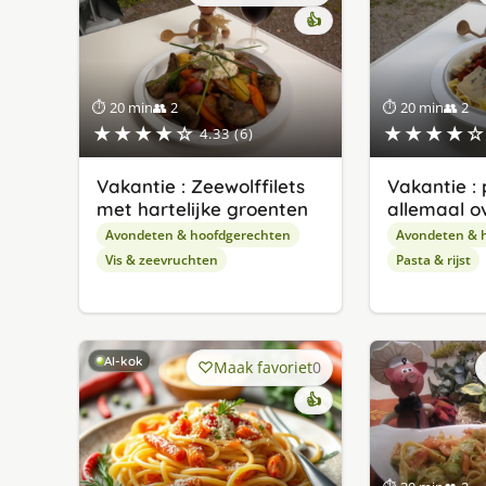
👍
⏱ 20 min
👥 2
⏱ 20 min
👥 2
★★★★☆
★★★★☆
4.33 (6)
Vakantie : Zeewolffilets
Vakantie :
met hartelijke groenten
allemaal o
Avondeten & hoofdgerechten
Avondeten & 
Vis & zeevruchten
Pasta & rijst
AI-kok
Maak favoriet
0
👍