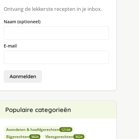
Ontvang de lekkerste recepten in je inbox.
Naam (optioneel)
E-mail
Aanmelden
Populaire categorieën
Avondeten & hoofdgerechten
12144
Bijgerechten
Vleesgerechten
3824
3024