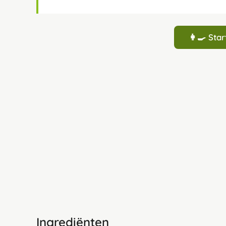
👩‍🍳 St
Ingrediënten