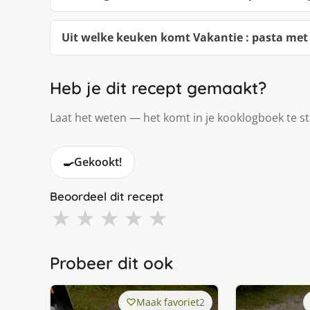
Uit welke keuken komt Vakantie : pasta met
Heb je dit recept gemaakt?
Laat het weten — het komt in je kooklogboek te s
🍳
Gekookt!
Beoordeel dit recept
★
★
★
★
★
Probeer dit ook
Maak favoriet
2