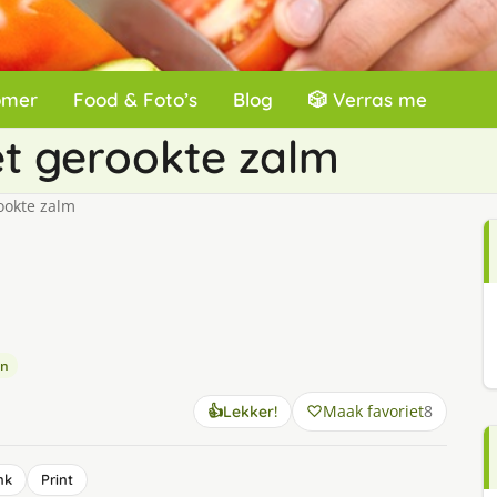
omer
Food & Foto’s
Blog
🎲 Verras me
et gerookte zalm
ookte zalm
en
Maak favoriet
8
👍
Lekker!
nk
Print