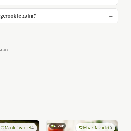
 gerookte zalm?
taan.
AI-kok
Maak favoriet
4
Maak favoriet
0