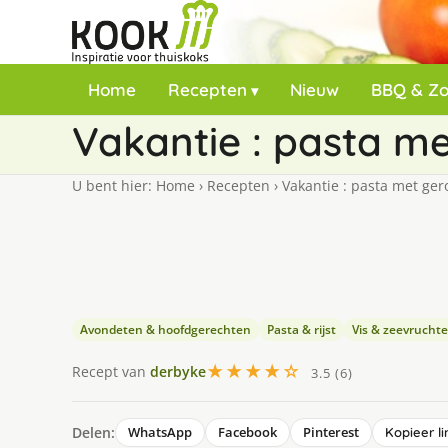
Home
Recepten
Nieuw
BBQ & Z
Vakantie : pasta m
U bent hier:
Home
›
Recepten
›
Vakantie : pasta met ger
Avondeten & hoofdgerechten
Pasta & rijst
Vis & zeevrucht
★★★★☆
Recept van
derbyke
3.5 (6)
Delen:
WhatsApp
Facebook
Pinterest
Kopieer li