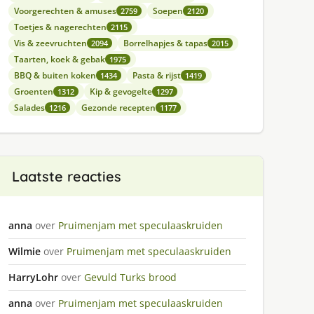
Voorgerechten & amuses
Soepen
2759
2120
Toetjes & nagerechten
2115
Vis & zeevruchten
Borrelhapjes & tapas
2094
2015
Taarten, koek & gebak
1975
BBQ & buiten koken
Pasta & rijst
1434
1419
Groenten
Kip & gevogelte
1312
1297
Salades
Gezonde recepten
1216
1177
Laatste reacties
anna
over
Pruimenjam met speculaaskruiden
Wilmie
over
Pruimenjam met speculaaskruiden
HarryLohr
over
Gevuld Turks brood
anna
over
Pruimenjam met speculaaskruiden