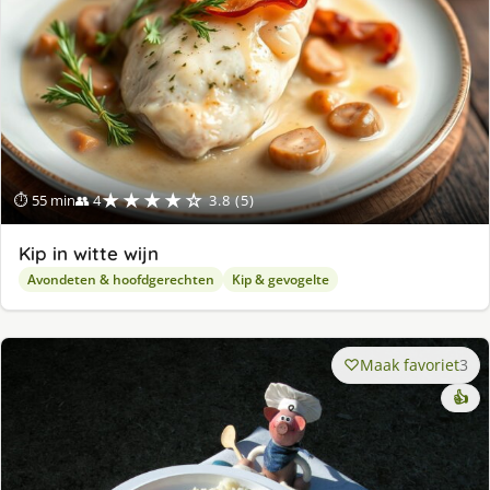
★★★★☆
⏱ 55 min
👥 4
3.8 (5)
Kip in witte wijn
Avondeten & hoofdgerechten
Kip & gevogelte
Maak favoriet
3
👍