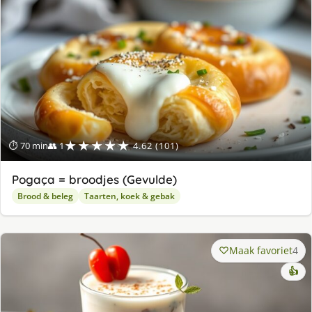
★★★★★
⏱ 70 min
👥 1
4.62 (101)
Pogaça = broodjes (Gevulde)
Brood & beleg
Taarten, koek & gebak
Maak favoriet
4
👍