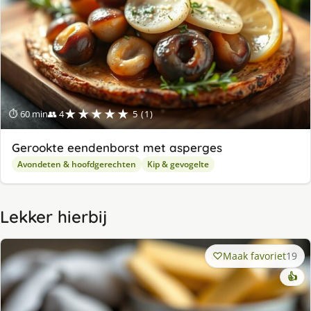
★★★★★
⏱ 60 min
👥 4
5 (1)
Gerookte eendenborst met asperges
Avondeten & hoofdgerechten
Kip & gevogelte
Lekker hierbij
Maak favoriet
19
👍