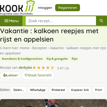
Inloggen
Registreren
Zoek een recept
Menu
Vakantie : kalkoen reepjes met
rijst en appelsien
U bent hier:
Home
›
Recepten
›
Vakantie : kalkoen reepjes met rijst
en appelsien
Avondeten & hoofdgerechten
Kip & gevogelte
Rijst
★★★★☆
Recept van
derbyke
3.67 (3)
Maak favoriet
0
👍
Lekker!
Delen:
WhatsApp
Pinterest
Delen…
Kopieer link
Print