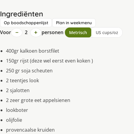
Ingrediënten
Op boodschappenlijst
Plan in weekmenu
−
+
Voor
2
personen
Metrisch
US cups/oz
400gr kalkoen borstfilet
150gr rijst (deze wel eerst even koken )
250 gr soja scheuten
2 teentjes look
2 sjalotten
2 zeer grote eet appelsienen
lookboter
olijfolie
provencaalse kruiden