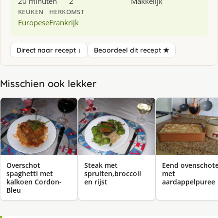
20 minuten
2
Makkelijk
KEUKEN
HERKOMST
Europese
Frankrijk
Direct naar recept ↓
Beoordeel dit recept ★
Misschien ook lekker
Overschot
Steak met
Eend ovenschote
spaghetti met
spruiten,broccoli
met
kalkoen Cordon-
en rijst
aardappelpuree
Bleu