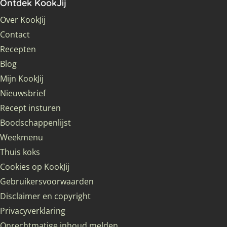
Ontdek KookJij
Over KookJij
Contact
Recepten
Blog
Mijn KookJij
Nieuwsbrief
Recept insturen
Boodschappenlijst
Weekmenu
Thuis koks
Cookies op KookJij
Gebruikersvoorwaarden
Disclaimer en copyright
Privacyverklaring
Onrechtmatige inhoud melden