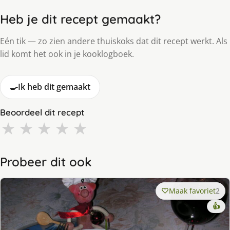
Heb je dit recept gemaakt?
Eén tik — zo zien andere thuiskoks dat dit recept werkt. Als
lid komt het ook in je kooklogboek.
🍳
Ik heb dit gemaakt
Beoordeel dit recept
★
★
★
★
★
Probeer dit ook
Maak favoriet
2
👍