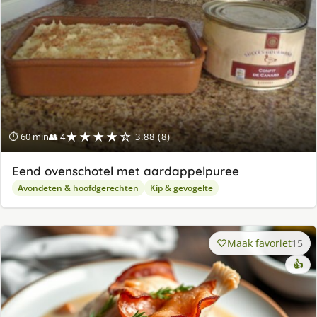
★★★★☆
⏱ 60 min
👥 4
3.88 (8)
Eend ovenschotel met aardappelpuree
Avondeten & hoofdgerechten
Kip & gevogelte
Maak favoriet
15
👍