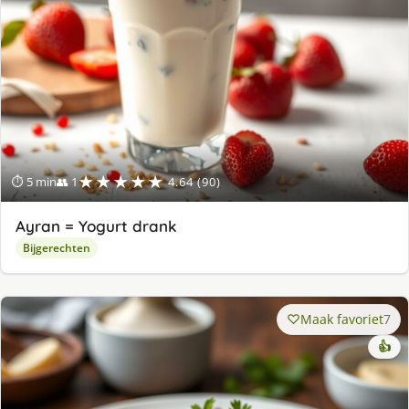
★★★★★
⏱ 5 min
👥 1
4.64 (90)
Ayran = Yogurt drank
Bijgerechten
Maak favoriet
7
👍