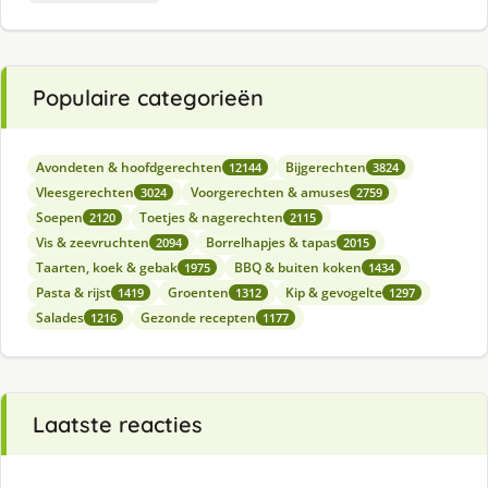
Populaire categorieën
Avondeten & hoofdgerechten
Bijgerechten
12144
3824
Vleesgerechten
Voorgerechten & amuses
3024
2759
Soepen
Toetjes & nagerechten
2120
2115
Vis & zeevruchten
Borrelhapjes & tapas
2094
2015
Taarten, koek & gebak
BBQ & buiten koken
1975
1434
Pasta & rijst
Groenten
Kip & gevogelte
1419
1312
1297
Salades
Gezonde recepten
1216
1177
Laatste reacties