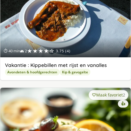
★★★★☆
⏱ 40 min
👥 2
3.75 (4)
Vakantie : Kippebillen met rijst en vanalles
Avondeten & hoofdgerechten
Kip & gevogelte
Maak favoriet
2
👍