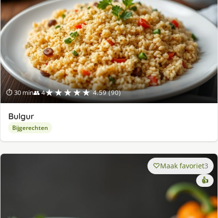
★★★★★
⏱ 30 min
👥 4
4.59 (90)
Bulgur
Bijgerechten
Maak favoriet
3
👍