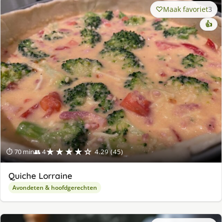
Maak favoriet
3
👍
★★★★☆
⏱ 70 min
👥 4
4.29 (45)
Quiche Lorraine
Avondeten & hoofdgerechten