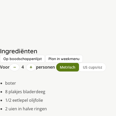
Ingrediënten
Op boodschappenlijst
Plan in weekmenu
−
+
Voor
4
personen
Metrisch
US cups/oz
boter
8 plakjes bladerdeeg
1/2 eetlepel olijfolie
2 uien in halve ringen