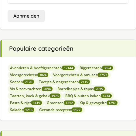
Aanmelden
Populaire categorieën
Avondeten & hoofdgerechten
Bijgerechten
12144
3824
Vleesgerechten
Voorgerechten & amuses
3024
2759
Soepen
Toetjes & nagerechten
2120
2115
Vis & zeevruchten
Borrelhapjes & tapas
2094
2015
Taarten, koek & gebak
BBQ & buiten koken
1975
1434
Pasta & rijst
Groenten
Kip & gevogelte
1419
1312
1297
Salades
Gezonde recepten
1216
1177