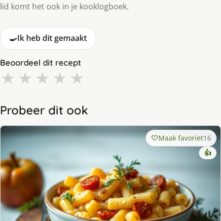
lid komt het ook in je kooklogboek.
🍳
Ik heb dit gemaakt
Beoordeel dit recept
★
★
★
★
★
Probeer dit ook
Maak favoriet
16
👍