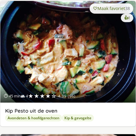
Maak favoriet
38
ke
👍
1
lek
ge
★★★★☆
⏱ 45 min
👥 4
4.39 (96)
Kip Pesto uit de oven
Avondeten & hoofdgerechten
Kip & gevogelte