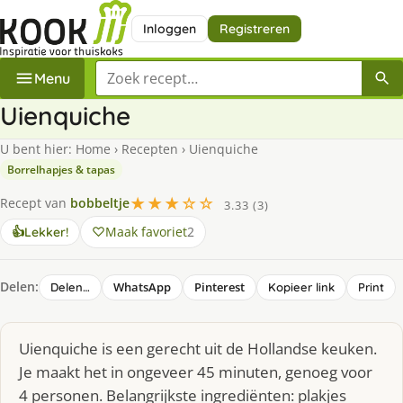
Inloggen
Registreren
Zoek een recept
Menu
Uienquiche
U bent hier:
Home
›
Recepten
›
Uienquiche
Borrelhapjes & tapas
★★★☆☆
Recept van
bobbeltje
3.33 (3)
Maak favoriet
2
👍
Lekker!
Delen:
WhatsApp
Pinterest
Delen…
Kopieer link
Print
Uienquiche is een gerecht uit de Hollandse keuken.
Je maakt het in ongeveer 45 minuten, genoeg voor
4 personen. Belangrijkste ingrediënten: plakjes