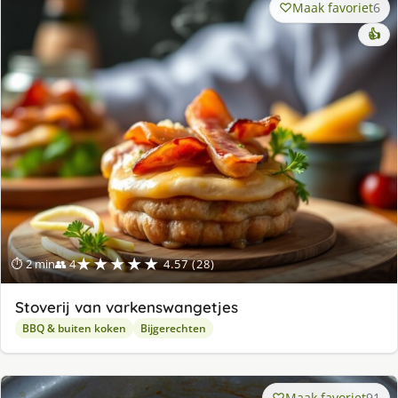
Maak favoriet
6
👍
★★★★★
⏱ 2 min
👥 4
4.57 (28)
Stoverij van varkenswangetjes
BBQ & buiten koken
Bijgerechten
Maak favoriet
91