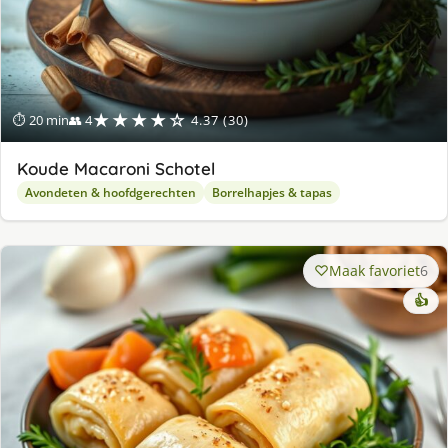
★★★★☆
⏱ 20 min
👥 4
4.37 (30)
Koude Macaroni Schotel
Avondeten & hoofdgerechten
Borrelhapjes & tapas
Maak favoriet
6
👍