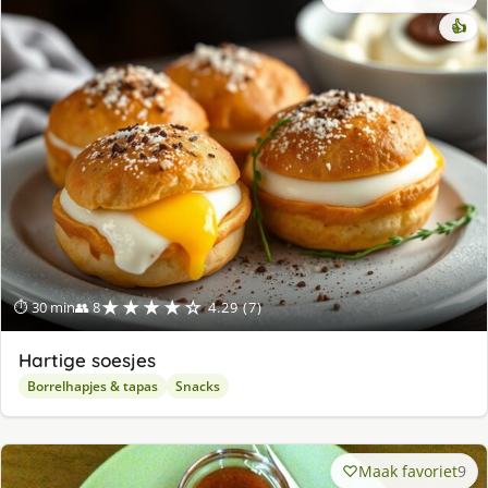
👍
★★★★☆
⏱ 30 min
👥 8
4.29 (7)
Hartige soesjes
Borrelhapjes & tapas
Snacks
Maak favoriet
9