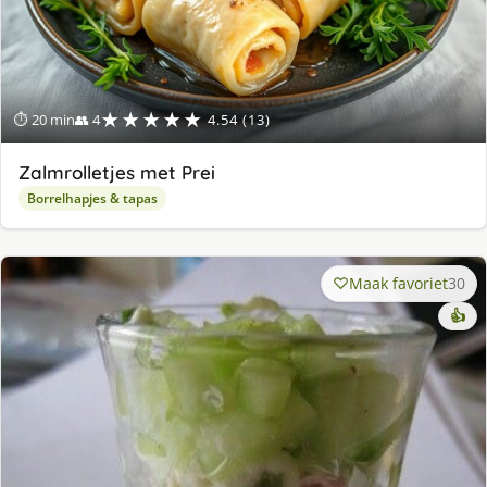
★★★★★
⏱ 20 min
👥 4
4.54 (13)
Zalmrolletjes met Prei
Borrelhapjes & tapas
Maak favoriet
30
👍