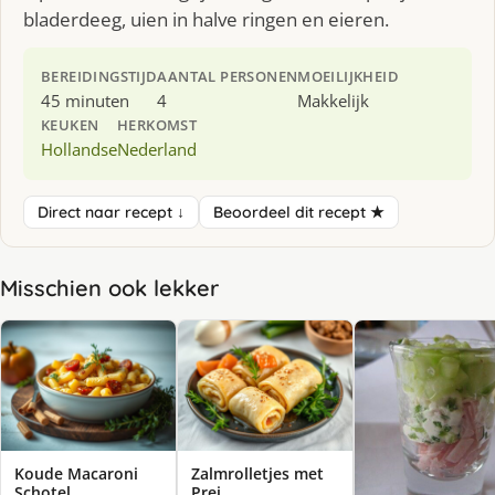
bladerdeeg, uien in halve ringen en eieren.
BEREIDINGSTIJD
AANTAL PERSONEN
MOEILIJKHEID
45 minuten
4
Makkelijk
KEUKEN
HERKOMST
Hollandse
Nederland
Direct naar recept ↓
Beoordeel dit recept ★
Misschien ook lekker
Koude Macaroni
Zalmrolletjes met
Schotel
Prei