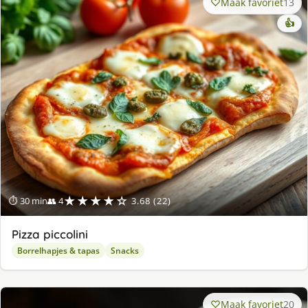
Maak favoriet
13
👍
★★★★☆
⏱ 30 min
👥 4
3.68 (22)
Pizza piccolini
Borrelhapjes & tapas
Snacks
Maak favoriet
20