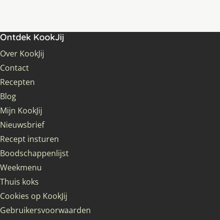
Ontdek KookJij
Over KookJij
Contact
Recepten
Blog
Mijn KookJij
Nieuwsbrief
Recept insturen
Boodschappenlijst
Weekmenu
Thuis koks
Cookies op KookJij
Gebruikersvoorwaarden