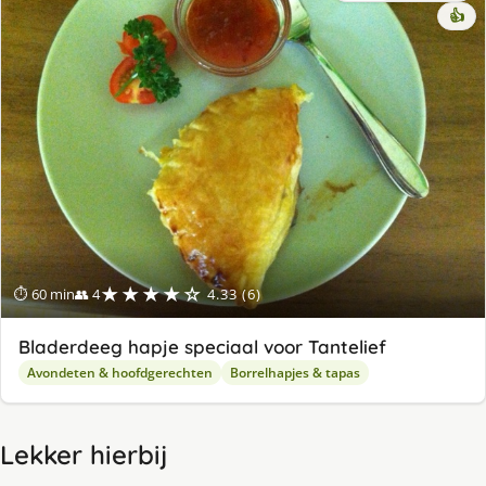
👍
★★★★☆
⏱ 60 min
👥 4
4.33 (6)
Bladerdeeg hapje speciaal voor Tantelief
Avondeten & hoofdgerechten
Borrelhapjes & tapas
Lekker hierbij