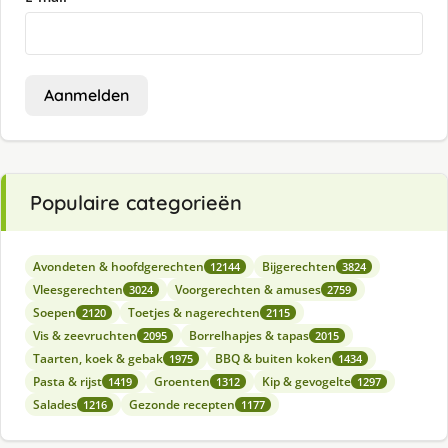
Aanmelden
Populaire categorieën
Avondeten & hoofdgerechten
Bijgerechten
12144
3824
Vleesgerechten
Voorgerechten & amuses
3024
2759
Soepen
Toetjes & nagerechten
2120
2115
Vis & zeevruchten
Borrelhapjes & tapas
2095
2015
Taarten, koek & gebak
BBQ & buiten koken
1975
1434
Pasta & rijst
Groenten
Kip & gevogelte
1419
1312
1297
Salades
Gezonde recepten
1216
1177