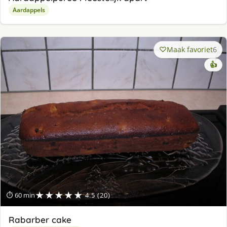
Aardappels
Maak favoriet
6
👍
★★★★★
⏱ 60 min
4.5 (20)
Rabarber cake