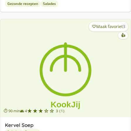
Gezonde recepten
Salades
Maak favoriet
3
👍
★★★☆☆
⏱ 90 min
👥 4
3 (1)
Kervel Soep