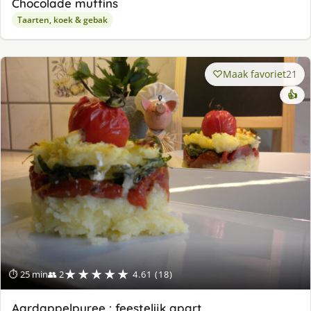
Chocolade muffins
Taarten, koek & gebak
Maak favoriet
21
👍
★★★★★
⏱ 25 min
👥 2
4.61 (18)
Aardappelpuree : feestelijk apart