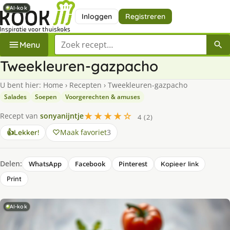
AI-kok
AI-kok
AI-kok
Inloggen
Registreren
Zoek een recept
Menu
Tweekleuren-gazpacho
U bent hier:
Home
›
Recepten
›
Tweekleuren-gazpacho
Salades
Soepen
Voorgerechten & amuses
★★★★☆
Recept van
sonyanijntje
4 (2)
Maak favoriet
3
👍
Lekker!
Delen:
WhatsApp
Facebook
Pinterest
Kopieer link
Print
AI-kok