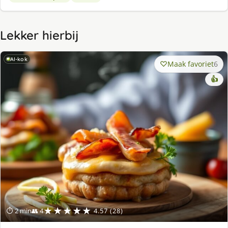
Lekker hierbij
AI-kok
Maak favoriet
6
👍
★★★★★
⏱ 2 min
👥 4
4.57 (28)