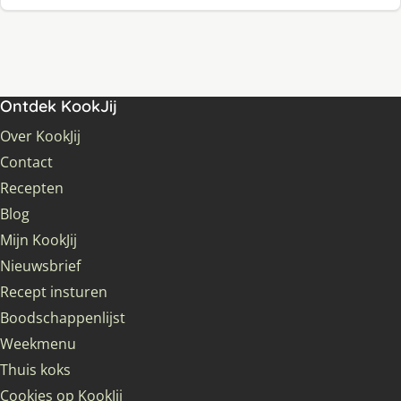
Ontdek KookJij
Over KookJij
Contact
Recepten
Blog
Mijn KookJij
Nieuwsbrief
Recept insturen
Boodschappenlijst
Weekmenu
Thuis koks
Cookies op KookJij