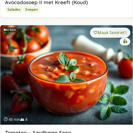
Avocadosoep II met Kreeft (Koud)
Salades
Soepen
AI-kok
Maak favoriet
1
👍
⏱ 45 min
👥 4
Tomaten – Aardbeien Soep