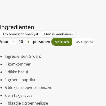
Ingrediënten
Op boodschappenlijst
Plan in weekmenu
−
+
Voor
10
personen
Metrisch
US cups/oz
Ingrediënten Groen:
1 komkommer
1 dikke bosui
1 groene paprika
5 blokjes diepvriesspinazie
klein takje lavas
1 blaadje citroenmelisse