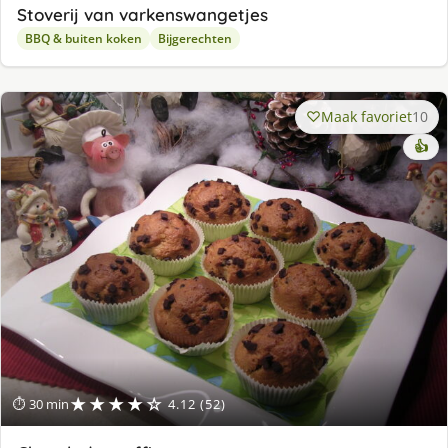
Stoverij van varkenswangetjes
BBQ & buiten koken
Bijgerechten
Maak favoriet
10
👍
★★★★☆
⏱ 30 min
4.12 (52)