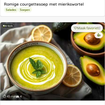
Romige courgettesoep met mierikswortel
Salades
Soepen
AI-kok
Maak favoriet
0
👍
⏱ 45 min
👥 4