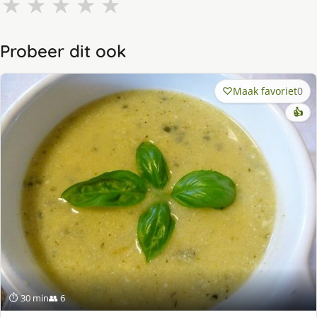
★
★
★
★
★
Probeer dit ook
Maak favoriet
0
👍
⏱ 30 min
👥 6