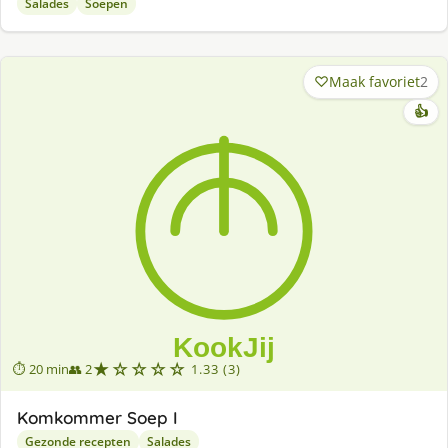
Salades
Soepen
Maak favoriet
2
👍
★☆☆☆☆
⏱ 20 min
👥 2
1.33 (3)
Komkommer Soep I
Gezonde recepten
Salades