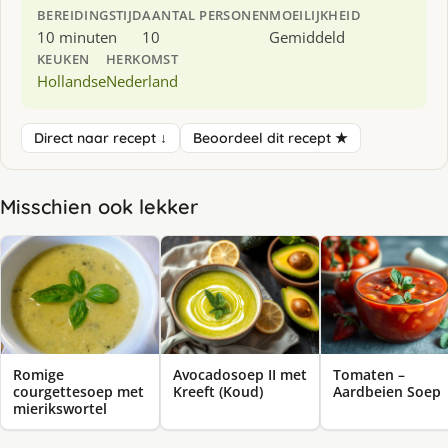
BEREIDINGSTIJD
AANTAL PERSONEN
MOEILIJKHEID
10 minuten
10
Gemiddeld
KEUKEN
HERKOMST
Hollandse
Nederland
Direct naar recept ↓
Beoordeel dit recept ★
Misschien ook lekker
Romige
Avocadosoep II met
Tomaten –
courgettesoep met
Kreeft (Koud)
Aardbeien Soep
mierikswortel