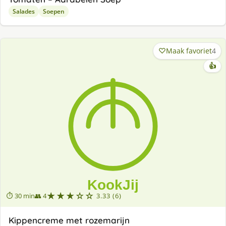
Salades
Soepen
Maak favoriet
4
👍
★★★☆☆
⏱ 30 min
👥 4
3.33 (6)
Kippencreme met rozemarijn