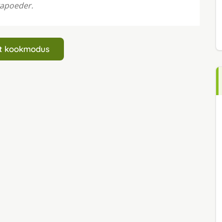
kapoeder.
art kookmodus