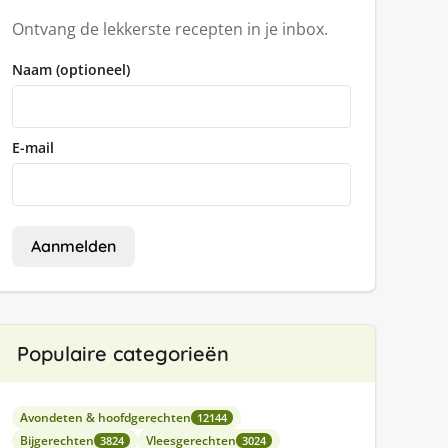
Ontvang de lekkerste recepten in je inbox.
Naam (optioneel)
E-mail
Aanmelden
Populaire categorieën
Avondeten & hoofdgerechten
12144
Bijgerechten
Vleesgerechten
3824
3024