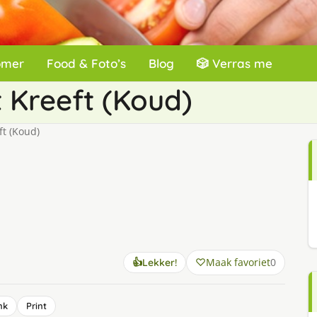
omer
Food & Foto’s
Blog
🎲 Verras me
 Kreeft (Koud)
t (Koud)
Maak favoriet
0
👍
Lekker!
nk
Print