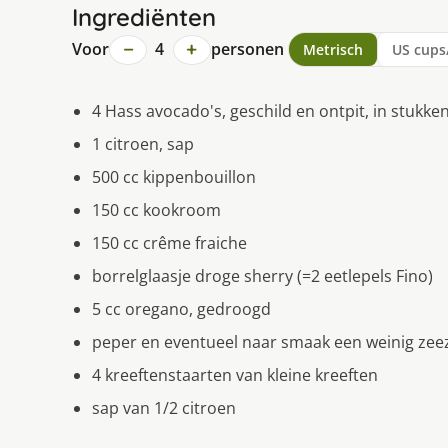
Ingrediënten
−
+
Voor
4
personen
Metrisch
US cups
4 Hass avocado's, geschild en ontpit, in stukke
1 citroen, sap
500 cc kippenbouillon
150 cc kookroom
150 cc crême fraiche
borrelglaasje droge sherry (=2 eetlepels Fino)
5 cc oregano, gedroogd
peper en eventueel naar smaak een weinig zee
4 kreeftenstaarten van kleine kreeften
sap van 1/2 citroen