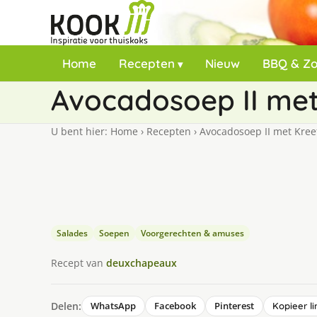
Home
Recepten
Nieuw
BBQ & Z
Avocadosoep II met
U bent hier:
Home
›
Recepten
›
Avocadosoep II met Kreef
Salades
Soepen
Voorgerechten & amuses
Recept van
deuxchapeaux
Delen:
WhatsApp
Facebook
Pinterest
Kopieer li