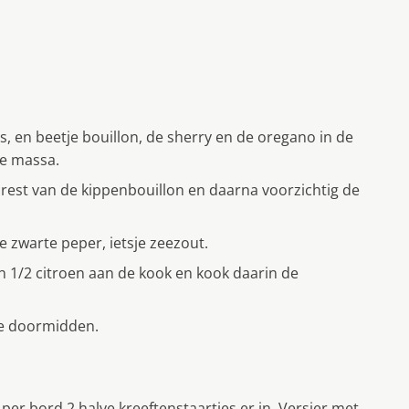
s, en beetje bouillon, de sherry en de oregano in de
e massa.
rest van de kippenbouillon en daarna voorzichtig de
e zwarte peper, ietsje zeezout.
n 1/2 citroen aan de kook en kook daarin de
gte doormidden.
er bord 2 halve kreeftenstaartjes er in. Versier met