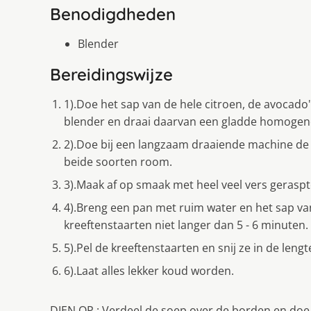
Benodigdheden
Blender
Bereidingswijze
1).Doe het sap van de hele citroen, de avocado'
blender en draai daarvan een gladde homogen
2).Doe bij een langzaam draaiende machine de 
beide soorten room.
3).Maak af op smaak met heel veel vers geraspt
4).Breng een pan met ruim water en het sap va
kreeftenstaarten niet langer dan 5 - 6 minuten.
5).Pel de kreeftenstaarten en snij ze in de len
6).Laat alles lekker koud worden.
DIEN OP : Verdeel de soep over de borden en doe p