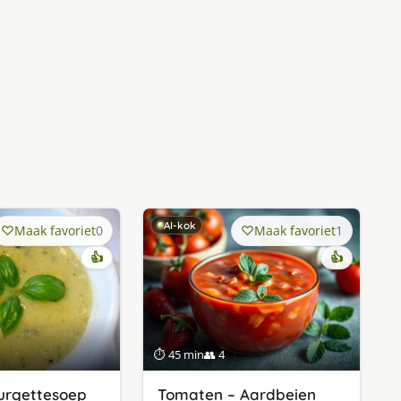
AI-kok
Maak favoriet
0
Maak favoriet
1
👍
👍
⏱ 45 min
👥 4
urgettesoep
Tomaten – Aardbeien