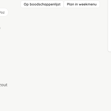
Op boodschappenlijst
Plan in weekmenu
/oz
n
zout