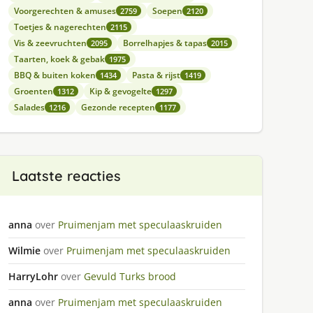
Voorgerechten & amuses
Soepen
2759
2120
Toetjes & nagerechten
2115
Vis & zeevruchten
Borrelhapjes & tapas
2095
2015
Taarten, koek & gebak
1975
BBQ & buiten koken
Pasta & rijst
1434
1419
Groenten
Kip & gevogelte
1312
1297
Salades
Gezonde recepten
1216
1177
Laatste reacties
anna
over
Pruimenjam met speculaaskruiden
Wilmie
over
Pruimenjam met speculaaskruiden
HarryLohr
over
Gevuld Turks brood
anna
over
Pruimenjam met speculaaskruiden