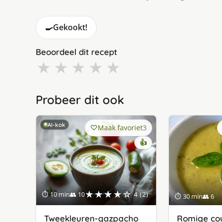
🍳
Gekookt!
Beoordeel dit recept
★
★
★
★
★
Probeer dit ook
AI-kok
Maak favoriet
3
👍
★★★★☆
⏱ 10 min
👥 10
4 (2)
⏱ 30 min
👥 6
Tweekleuren-gazpacho
Romige co