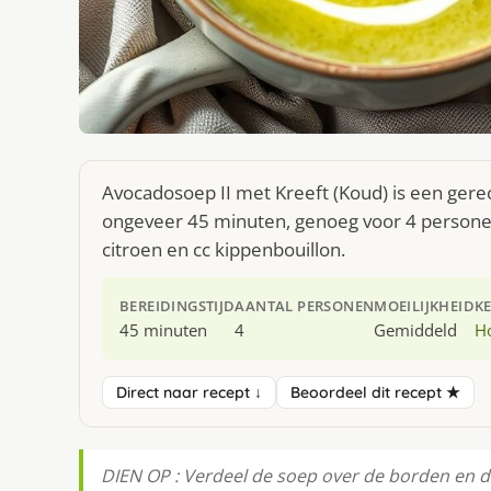
Avocadosoep II met Kreeft (Koud) is een gerec
ongeveer 45 minuten, genoeg voor 4 personen.
citroen en cc kippenbouillon.
BEREIDINGSTIJD
AANTAL PERSONEN
MOEILIJKHEID
K
45 minuten
4
Gemiddeld
H
Direct naar recept ↓
Beoordeel dit recept ★
DIEN OP : Verdeel de soep over de borden en do