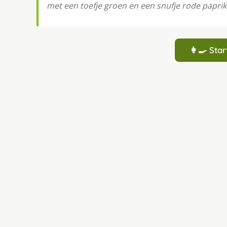
met een toefje groen en een snufje rode papri
👩‍🍳 St