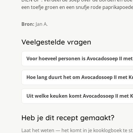
een toefje groen en een snufje rode paprikapoede
Bron:
Jan A.
Veelgestelde vragen
Voor hoeveel personen is Avocadosoep II met
Hoe lang duurt het om Avocadosoep II met K
Uit welke keuken komt Avocadosoep II met K
Heb je dit recept gemaakt?
Laat het weten — het komt in je kooklogboek te s