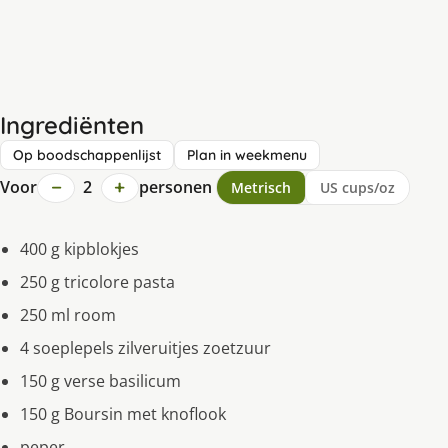
Ingrediënten
Op boodschappenlijst
Plan in weekmenu
−
+
Voor
2
personen
Metrisch
US cups/oz
400 g kipblokjes
250 g tricolore pasta
250 ml room
4 soeplepels zilveruitjes zoetzuur
150 g verse basilicum
150 g Boursin met knoflook
peper