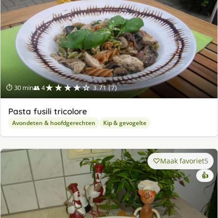
★★★★☆
⏱ 30 min
👥 4
3.71 (7)
Pasta fusili tricolore
Avondeten & hoofdgerechten
Kip & gevogelte
Maak favoriet
5
👍