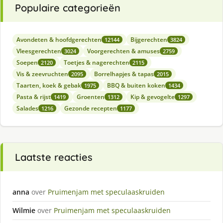
Populaire categorieën
Avondeten & hoofdgerechten
Bijgerechten
12144
3824
Vleesgerechten
Voorgerechten & amuses
3024
2759
Soepen
Toetjes & nagerechten
2120
2115
Vis & zeevruchten
Borrelhapjes & tapas
2095
2015
Taarten, koek & gebak
BBQ & buiten koken
1975
1434
Pasta & rijst
Groenten
Kip & gevogelte
1419
1312
1297
Salades
Gezonde recepten
1216
1177
Laatste reacties
anna
over
Pruimenjam met speculaaskruiden
Wilmie
over
Pruimenjam met speculaaskruiden