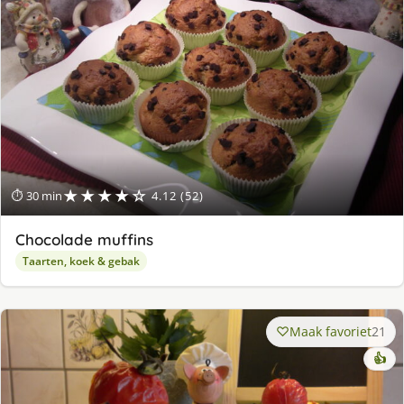
★★★★☆
⏱ 30 min
4.12 (52)
Chocolade muffins
Taarten, koek & gebak
Maak favoriet
21
👍