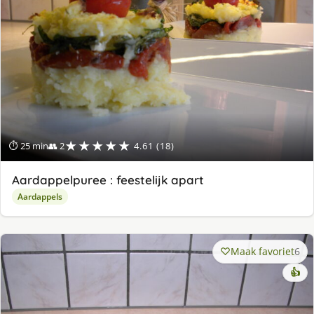
★★★★★
⏱ 25 min
👥 2
4.61 (18)
Aardappelpuree : feestelijk apart
Aardappels
Maak favoriet
6
👍