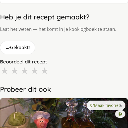
Heb je dit recept gemaakt?
Laat het weten — het komt in je kooklogboek te staan.
🍳
Gekookt!
Beoordeel dit recept
★
★
★
★
★
Probeer dit ook
Maak favoriet
6
👍