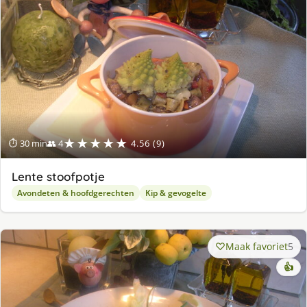
★★★★★
⏱ 30 min
👥 4
4.56 (9)
Lente stoofpotje
Avondeten & hoofdgerechten
Kip & gevogelte
Maak favoriet
5
👍