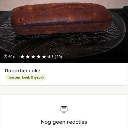
★★★★★
⏱ 60 min
4.5 (20)
Rabarber cake
Taarten, koek & gebak
💬
Nog geen reacties