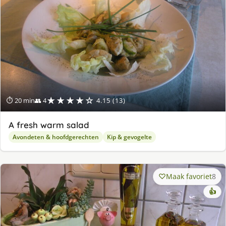
★★★★☆
⏱ 20 min
👥 4
4.15 (13)
A fresh warm salad
Avondeten & hoofdgerechten
Kip & gevogelte
Maak favoriet
8
👍