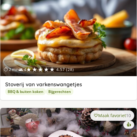
★★★★★
⏱ 2 min
👥 4
4.57 (28)
Stoverij van varkenswangetjes
BBQ & buiten koken
Bijgerechten
Maak favoriet
10
👍