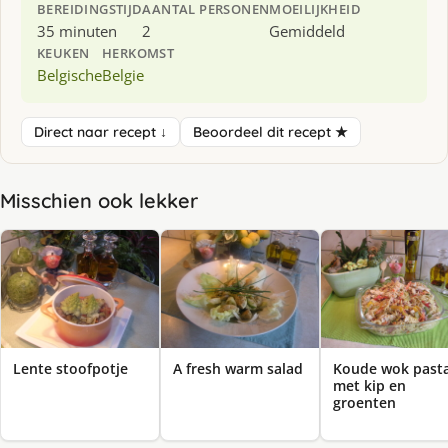
BEREIDINGSTIJD
AANTAL PERSONEN
MOEILIJKHEID
35 minuten
2
Gemiddeld
KEUKEN
HERKOMST
Belgische
Belgie
Direct naar recept ↓
Beoordeel dit recept ★
Misschien ook lekker
Lente stoofpotje
A fresh warm salad
Koude wok past
met kip en
groenten