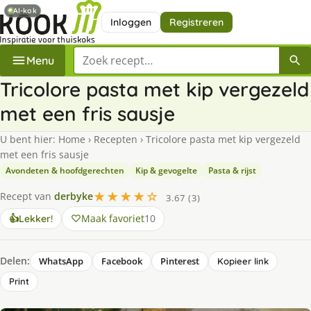
AI-kok
Inloggen
Registreren
Zoek een recept
Menu
Tricolore pasta met kip vergezeld
met een fris sausje
U bent hier:
Home
›
Recepten
›
Tricolore pasta met kip vergezeld
met een fris sausje
Avondeten & hoofdgerechten
Kip & gevogelte
Pasta & rijst
★★★★☆
Recept van
derbyke
3.67 (3)
Maak favoriet
10
👍
Lekker!
Delen:
WhatsApp
Facebook
Pinterest
Kopieer link
Print