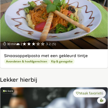
★★★☆☆
⏱ 30 min
👥 2
3.2 (5)
Sinaasappelpasta met een gekleurd tintje
Avondeten & hoofdgerechten
Kip & gevogelte
Lekker hierbij
AI-kok
Maak favoriet
6
👍