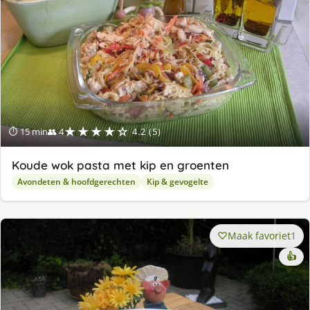
★★★★☆
⏱ 15 min
👥 4
4.2 (5)
Koude wok pasta met kip en groenten
Avondeten & hoofdgerechten
Kip & gevogelte
Maak favoriet
1
👍