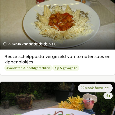
★★★★★
⏱ 25 min
👥 2
5 (1)
Reuze schelppasta vergezeld van tomatensaus en
kippenblokjes
Avondeten & hoofdgerechten
Kip & gevogelte
Maak favoriet
1
👍