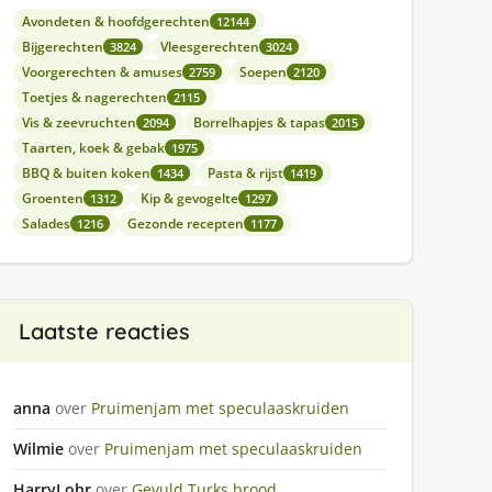
Avondeten & hoofdgerechten
12144
Bijgerechten
Vleesgerechten
3824
3024
Voorgerechten & amuses
Soepen
2759
2120
Toetjes & nagerechten
2115
Vis & zeevruchten
Borrelhapjes & tapas
2094
2015
Taarten, koek & gebak
1975
BBQ & buiten koken
Pasta & rijst
1434
1419
Groenten
Kip & gevogelte
1312
1297
Salades
Gezonde recepten
1216
1177
Laatste reacties
anna
over
Pruimenjam met speculaaskruiden
Wilmie
over
Pruimenjam met speculaaskruiden
HarryLohr
over
Gevuld Turks brood