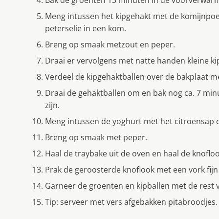
Bak de groenten 13 minuten in de voorverwar
Meng intussen het kipgehakt met de komijnpoe
peterselie in een kom.
Breng op smaak metzout en peper.
Draai er vervolgens met natte handen kleine kip
Verdeel de kipgehaktballen over de bakplaat m
Draai de gehaktballen om en bak nog ca. 7 min
zijn.
Meng intussen de yoghurt met het citroensap e
Breng op smaak met peper.
Haal de traybake uit de oven en haal de knoflook
Prak de geroosterde knoflook met een vork fij
Garneer de groenten en kipballen met de rest 
Tip: serveer met vers afgebakken pitabroodjes.