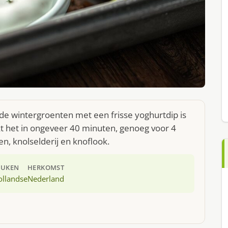
de wintergroenten met een frisse yoghurtdip is
t het in ongeveer 40 minuten, genoeg voor 4
n, knolselderij en knoflook.
EUKEN
HERKOMST
ollandse
Nederland