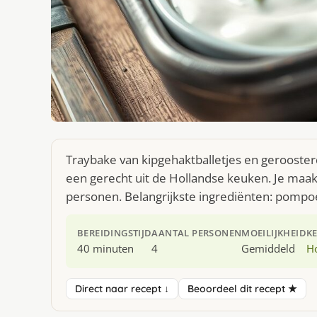
Traybake van kipgehaktballetjes en gerooster
een gerecht uit de Hollandse keuken. Je maak
personen. Belangrijkste ingrediënten: pompoe
BEREIDINGSTIJD
AANTAL PERSONEN
MOEILIJKHEID
K
40 minuten
4
Gemiddeld
H
Direct naar recept ↓
Beoordeel dit recept ★