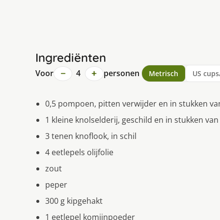
Ingrediënten
−
+
Voor
4
personen
Metrisch
US cups
0,5 pompoen, pitten verwijder en in stukken va
1 kleine knolselderij, geschild en in stukken va
3 tenen knoflook, in schil
4 eetlepels olijfolie
zout
peper
300 g kipgehakt
1 eetlepel komijnpoeder