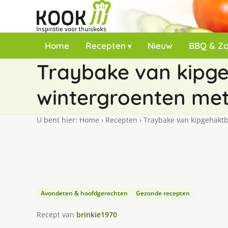
Home
Recepten
Nieuw
BBQ & Z
Traybake van kipge
wintergroenten met
U bent hier:
Home
›
Recepten
›
Traybake van kipgehaktba
Avondeten & hoofdgerechten
Gezonde recepten
Recept van
brinkie1970