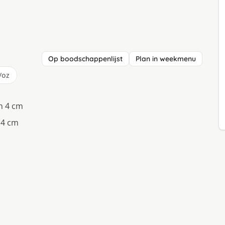
Op boodschappenlijst
Plan in weekmenu
/oz
n 4 cm
n 4 cm