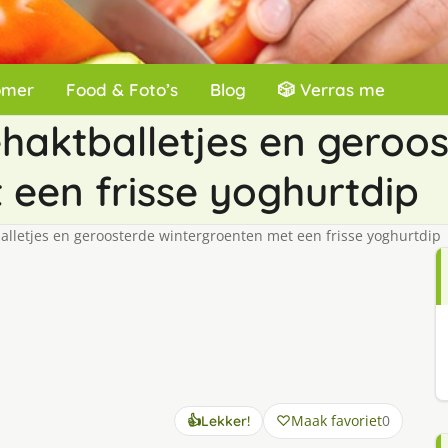
omer
Food & Foto’s
Blog
🎲 Verras me
haktballetjes en geroo
 een frisse yoghurtdip
lletjes en geroosterde wintergroenten met een frisse yoghurtdip
Maak favoriet
0
👍
Lekker!