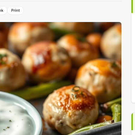
nk
Print