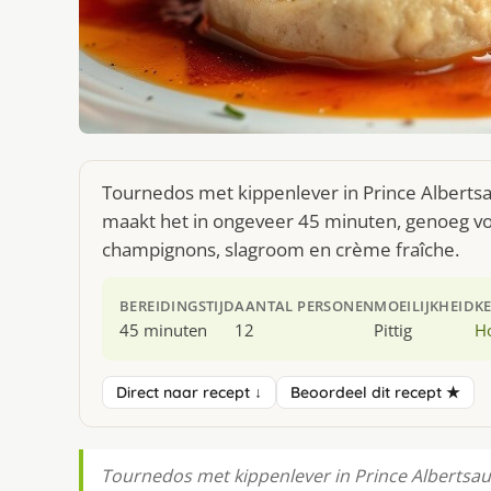
Tournedos met kippenlever in Prince Albertsa
maakt het in ongeveer 45 minuten, genoeg vo
champignons, slagroom en crème fraîche.
BEREIDINGSTIJD
AANTAL PERSONEN
MOEILIJKHEID
K
45 minuten
12
Pittig
H
Direct naar recept ↓
Beoordeel dit recept ★
Tournedos met kippenlever in Prince Albertsauce