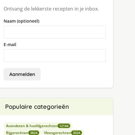
Ontvang de lekkerste recepten in je inbox.
Naam (optioneel)
E-mail
Aanmelden
Populaire categorieën
Avondeten & hoofdgerechten
12144
Bijgerechten
Vleesgerechten
3824
3024