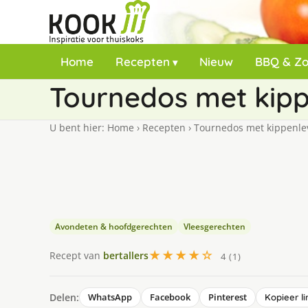
Home
Recepten
Nieuw
BBQ & Z
Tournedos met kipp
U bent hier:
Home
›
Recepten
›
Tournedos met kippenlev
Avondeten & hoofdgerechten
Vleesgerechten
★★★★☆
Recept van
bertallers
4 (1)
Delen:
WhatsApp
Facebook
Pinterest
Kopieer li