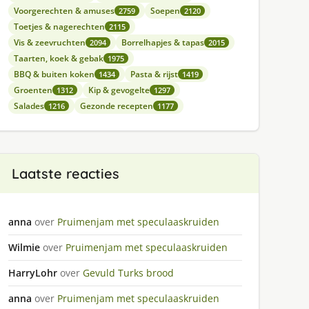
Voorgerechten & amuses
Soepen
2759
2120
Toetjes & nagerechten
2115
Vis & zeevruchten
Borrelhapjes & tapas
2094
2015
Taarten, koek & gebak
1975
BBQ & buiten koken
Pasta & rijst
1434
1419
Groenten
Kip & gevogelte
1312
1297
Salades
Gezonde recepten
1216
1177
Laatste reacties
anna
over
Pruimenjam met speculaaskruiden
Wilmie
over
Pruimenjam met speculaaskruiden
HarryLohr
over
Gevuld Turks brood
anna
over
Pruimenjam met speculaaskruiden