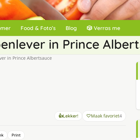
omer
Food & Foto’s
Blog
🎲 Verras me
enlever in Prince Alber
er in Prince Albertsauce
Maak favoriet
4
👍
Lekker!
nk
Print