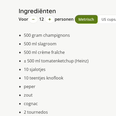
Ingrediënten
−
+
Voor
12
personen
Metrisch
US cups
500 gram champignons
500 ml slagroom
500 ml crème fraîche
± 500 ml tomatenketchup (Heinz)
10 sjalotjes
10 teentjes knoflook
peper
zout
cognac
2 tournedos