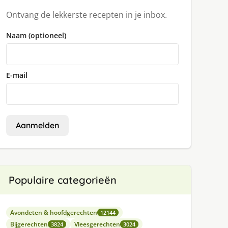
Ontvang de lekkerste recepten in je inbox.
Naam (optioneel)
E-mail
Aanmelden
Populaire categorieën
Avondeten & hoofdgerechten
12144
Bijgerechten
Vleesgerechten
3824
3024