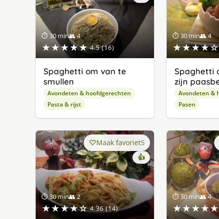
⏱ 30 min
👥 4
⏱ 30 min
👥 4
★★★★★
★★★★☆
4.5 (16)
Spaghetti om van te
Spaghetti 
smullen
zijn paasb
Avondeten & hoofdgerechten
Avondeten & 
Pasta & rijst
Pasen
Maak favoriet
5
👍
⏱ 30 min
👥 2
⏱ 30 min
👥 4
★★★★☆
★★★★★
4.36 (14)