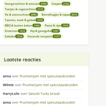
Voorgerechten & amuses
Soepen
2759
2120
Toetjes & nagerechten
2115
Vis & zeevruchten
Borrelhapjes & tapas
2095
2015
Taarten, koek & gebak
1975
BBQ & buiten koken
Pasta & rijst
1434
1419
Groenten
Kip & gevogelte
1312
1297
Salades
Gezonde recepten
1216
1177
Laatste reacties
anna
over
Pruimenjam met speculaaskruiden
Wilmie
over
Pruimenjam met speculaaskruiden
HarryLohr
over
Gevuld Turks brood
anna
over
Pruimenjam met speculaaskruiden