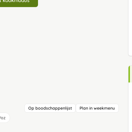
art kookmodus
Op boodschappenlijst
Plan in weekmenu
/oz