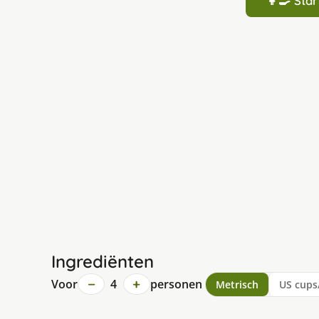
👩‍🍳 St
Ingrediënten
−
+
Voor
4
personen
Metrisch
US cups