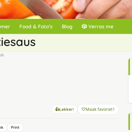
omer
Food & Foto’s
Blog
🎲 Verras me
ziesaus
us
Maak favoriet
1
👍
Lekker!
nk
Print