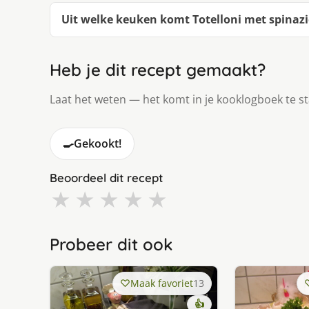
Uit welke keuken komt Totelloni met spinaz
Heb je dit recept gemaakt?
Laat het weten — het komt in je kooklogboek te s
🍳
Gekookt!
Beoordeel dit recept
★
★
★
★
★
Probeer dit ook
Maak favoriet
13
👍