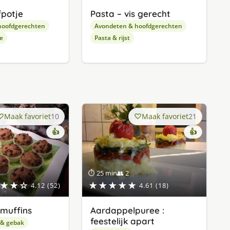
fpotje
Pasta – vis gerecht
hoofdgerechten
Avondeten & hoofdgerechten
e
Pasta & rijst
Maak favoriet
10
Maak favoriet
21
👍
👍
⏱ 25 min
👥 2
★★☆
★★★★★
4.12 (52)
4.61 (18)
muffins
Aardappelpuree :
feestelijk apart
 & gebak