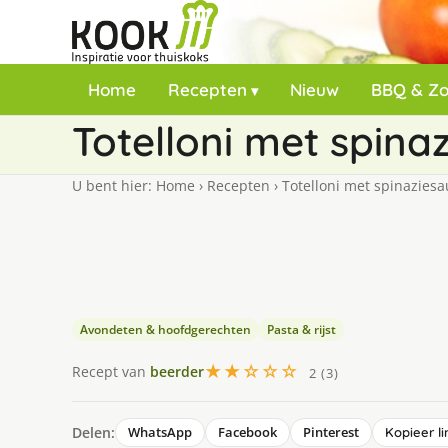
Home
Recepten
Nieuw
BBQ & Z
Totelloni met spina
U bent hier:
Home
›
Recepten
›
Totelloni met spinaziesa
Avondeten & hoofdgerechten
Pasta & rijst
★★☆☆☆
Recept van
beerder
2 (3)
Delen:
WhatsApp
Facebook
Pinterest
Kopieer li