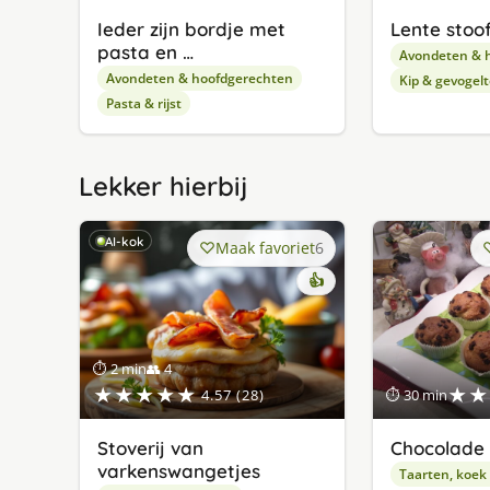
Ieder zijn bordje met
Lente stoo
pasta en …
Avondeten & 
Avondeten & hoofdgerechten
Kip & gevogelt
Pasta & rijst
Lekker hierbij
AI-kok
Maak favoriet
6
👍
⏱ 2 min
👥 4
★★★★★
★★
4.57 (28)
⏱ 30 min
Stoverij van
Chocolade 
varkenswangetjes
Taarten, koek