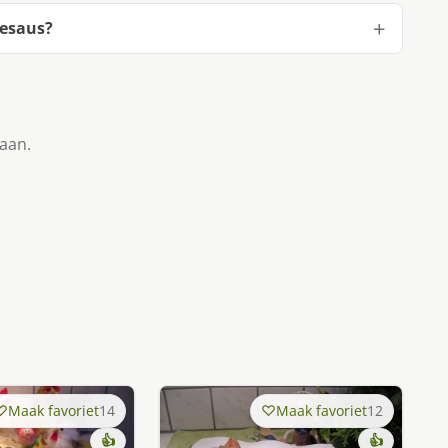
iesaus?
taan.
Maak favoriet
14
Maak favoriet
12
👍
👍