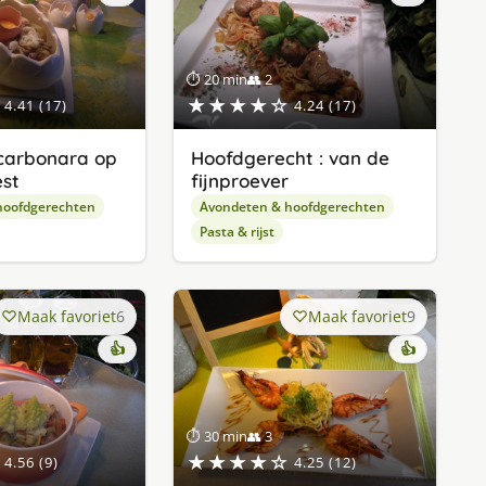
⏱ 20 min
👥 2
★★★★☆
4.41 (17)
4.24 (17)
carbonara op
Hoofdgerecht : van de
est
fijnproever
hoofdgerechten
Avondeten & hoofdgerechten
Pasta & rijst
Maak favoriet
6
Maak favoriet
9
👍
👍
⏱ 30 min
👥 3
★★★★☆
4.56 (9)
4.25 (12)