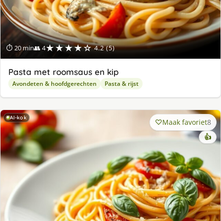
★★★★☆
⏱ 20 min
👥 4
4.2 (5)
Pasta met roomsaus en kip
Avondeten & hoofdgerechten
Pasta & rijst
AI-kok
Maak favoriet
8
👍