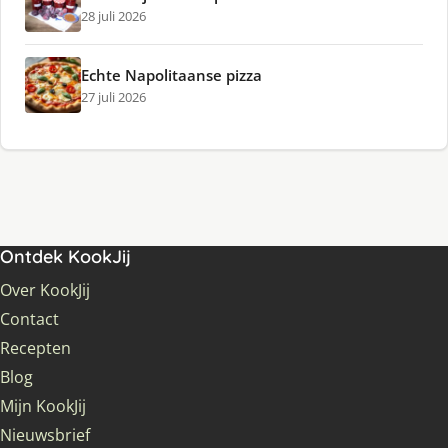
28 juli 2026
Echte Napolitaanse pizza
27 juli 2026
Ontdek KookJij
Over KookJij
Contact
Recepten
Blog
Mijn KookJij
Nieuwsbrief