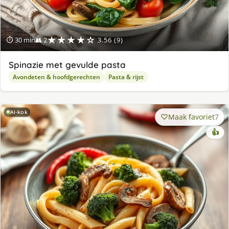
★★★★☆
⏱ 30 min
👥 2
3.56 (9)
Spinazie met gevulde pasta
Avondeten & hoofdgerechten
Pasta & rijst
AI-kok
Maak favoriet
7
👍