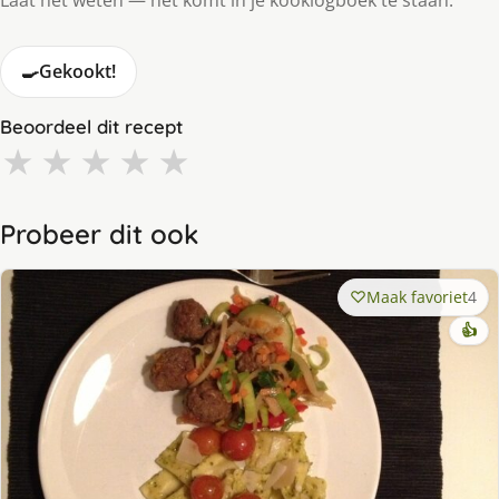
Laat het weten — het komt in je kooklogboek te staan.
🍳
Gekookt!
Beoordeel dit recept
★
★
★
★
★
Probeer dit ook
Maak favoriet
4
👍