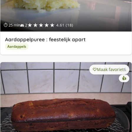
★★★★★
⏱ 25 min
👥 2
4.61 (18)
Aardappelpuree : feestelijk apart
Aardappels
Maak favoriet
6
👍