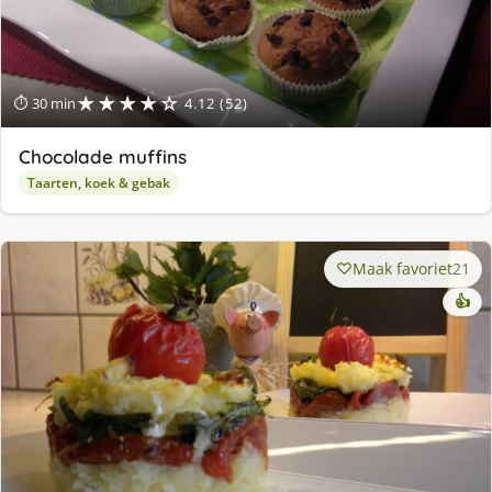
★★★★☆
⏱ 30 min
4.12 (52)
Chocolade muffins
Taarten, koek & gebak
Maak favoriet
21
👍