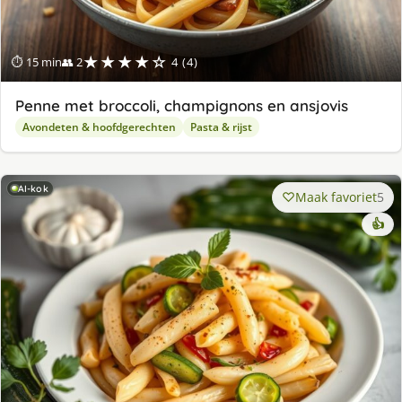
★★★★☆
⏱ 15 min
👥 2
4 (4)
Penne met broccoli, champignons en ansjovis
Avondeten & hoofdgerechten
Pasta & rijst
AI-kok
Maak favoriet
5
👍