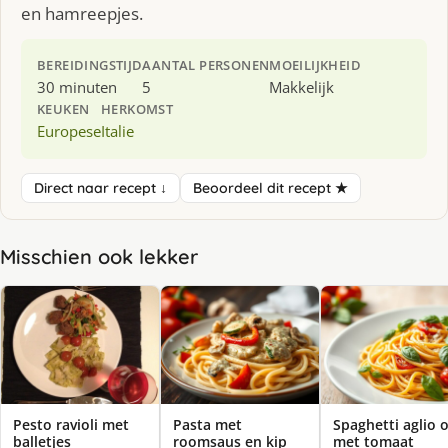
en hamreepjes.
BEREIDINGSTIJD
AANTAL PERSONEN
MOEILIJKHEID
30 minuten
5
Makkelijk
KEUKEN
HERKOMST
Europese
Italie
Direct naar recept ↓
Beoordeel dit recept ★
Misschien ook lekker
Pesto ravioli met
Pasta met
Spaghetti aglio o
balletjes
roomsaus en kip
met tomaat