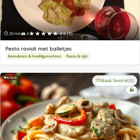
★★★★★
⏱ 20 min
👥 4
4.6 (5)
Pesto ravioli met balletjes
Avondeten & hoofdgerechten
Pasta & rijst
AI-kok
Maak favoriet
25
👍