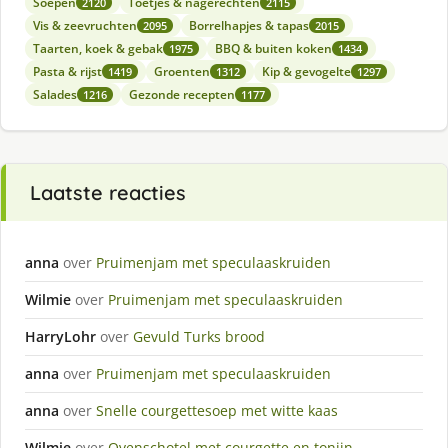
Soepen
Toetjes & nagerechten
2120
2115
Vis & zeevruchten
Borrelhapjes & tapas
2095
2015
Taarten, koek & gebak
BBQ & buiten koken
1975
1434
Pasta & rijst
Groenten
Kip & gevogelte
1419
1312
1297
Salades
Gezonde recepten
1216
1177
Laatste reacties
anna
over
Pruimenjam met speculaaskruiden
Wilmie
over
Pruimenjam met speculaaskruiden
HarryLohr
over
Gevuld Turks brood
anna
over
Pruimenjam met speculaaskruiden
anna
over
Snelle courgettesoep met witte kaas
Wilmie
over
Ovenschotel met courgette en tonijn