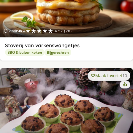
★★★★★
⏱ 2 min
👥 4
4.57 (28)
Stoverij van varkenswangetjes
BBQ & buiten koken
Bijgerechten
Maak favoriet
10
👍