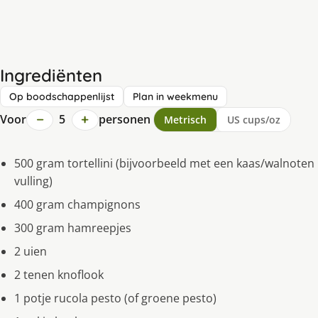
Ingrediënten
Op boodschappenlijst
Plan in weekmenu
−
+
Voor
5
personen
Metrisch
US cups/oz
500 gram tortellini (bijvoorbeeld met een kaas/walnoten
vulling)
400 gram champignons
300 gram hamreepjes
2 uien
2 tenen knoflook
1 potje rucola pesto (of groene pesto)