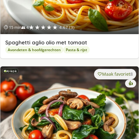
★★★★★
⏱ 15 min
👥 4
4.67 (3)
Spaghetti aglio olio met tomaat
Avondeten & hoofdgerechten
Pasta & rijst
AI-kok
Maak favoriet
8
👍