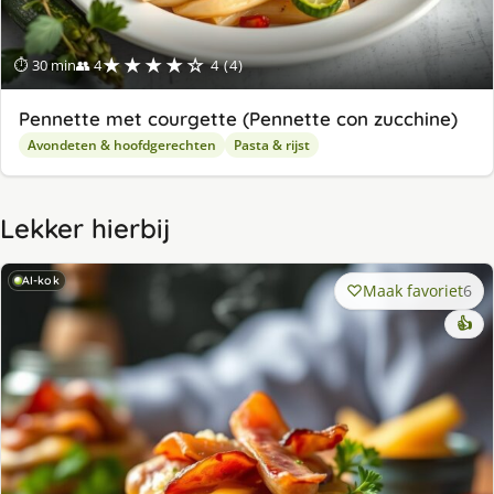
★★★★☆
⏱ 30 min
👥 4
4 (4)
Pennette met courgette (Pennette con zucchine)
Avondeten & hoofdgerechten
Pasta & rijst
Lekker hierbij
AI-kok
Maak favoriet
6
👍