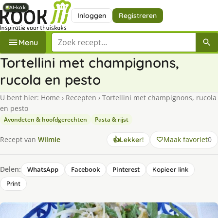
AI-kok
AI-kok
AI-kok
AI-kok
AI-kok
AI-kok
Inloggen
Registreren
Zoek een recept
Menu
Tortellini met champignons,
rucola en pesto
U bent hier:
Home
›
Recepten
›
Tortellini met champignons, rucola
en pesto
Avondeten & hoofdgerechten
Pasta & rijst
Maak favoriet
0
Recept van
Wilmie
👍
Lekker!
Delen:
WhatsApp
Facebook
Pinterest
Kopieer link
Print