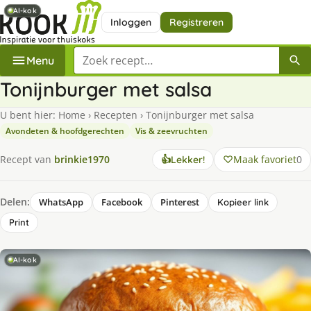
AI-kok
AI-kok
Inloggen
Registreren
Zoek een recept
Menu
Tonijnburger met salsa
U bent hier:
Home
›
Recepten
›
Tonijnburger met salsa
Avondeten & hoofdgerechten
Vis & zeevruchten
Maak favoriet
0
Recept van
brinkie1970
👍
Lekker!
Delen:
WhatsApp
Facebook
Pinterest
Kopieer link
Print
AI-kok