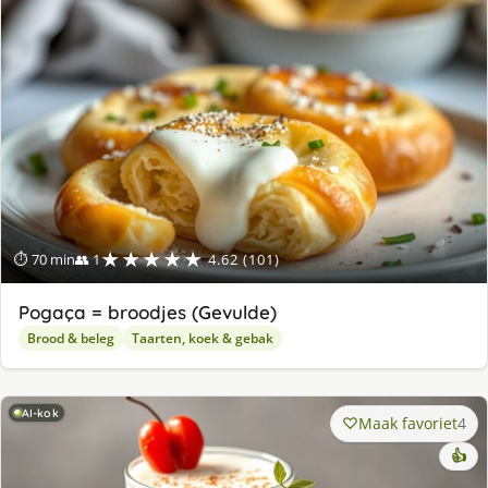
★★★★★
⏱ 70 min
👥 1
4.62 (101)
Pogaça = broodjes (Gevulde)
Brood & beleg
Taarten, koek & gebak
AI-kok
Maak favoriet
4
👍