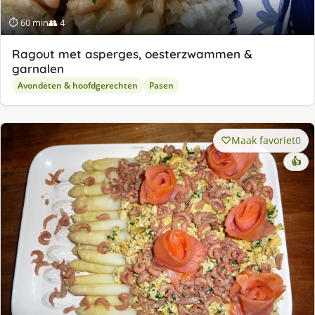
⏱ 60 min
👥 4
Ragout met asperges, oesterzwammen &
garnalen
Avondeten & hoofdgerechten
Pasen
Maak favoriet
0
👍