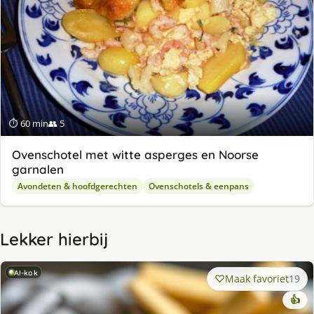
⏱ 60 min
👥 5
Ovenschotel met witte asperges en Noorse
garnalen
Avondeten & hoofdgerechten
Ovenschotels & eenpans
Lekker hierbij
AI-kok
Maak favoriet
19
👍