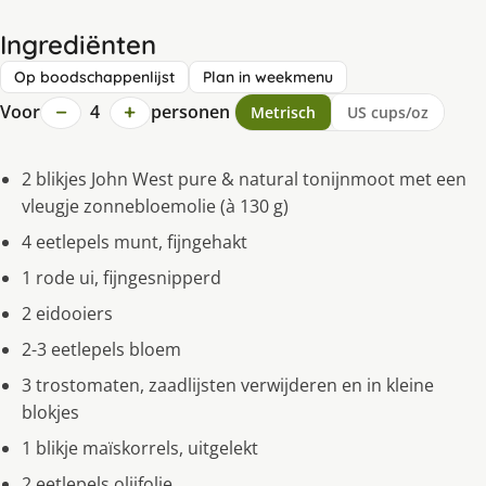
Ingrediënten
Op boodschappenlijst
Plan in weekmenu
−
+
Voor
4
personen
Metrisch
US cups/oz
2 blikjes John West pure & natural tonijnmoot met een
vleugje zonnebloemolie (à 130 g)
4 eetlepels munt, fijngehakt
1 rode ui, fijngesnipperd
2 eidooiers
2-3 eetlepels bloem
3 trostomaten, zaadlijsten verwijderen en in kleine
blokjes
1 blikje maïskorrels, uitgelekt
2 eetlepels olijfolie