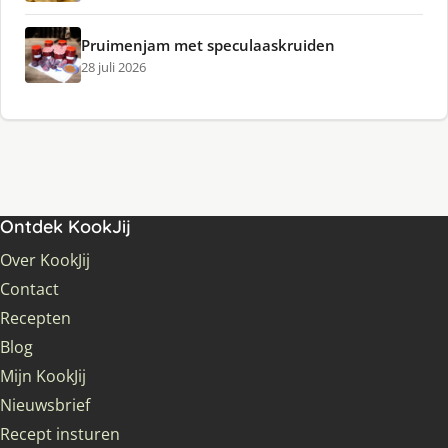
Pruimenjam met speculaaskruiden
28 juli 2026
Ontdek KookJij
Over KookJij
Contact
Recepten
Blog
Mijn KookJij
Nieuwsbrief
Recept insturen