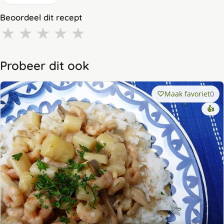
Beoordeel dit recept
★
★
★
★
★
Probeer dit ook
Maak favoriet
0
👍