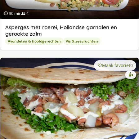
⏱ 30 min
👥 4
Asperges met roerei, Hollandse garnalen en
gerookte zalm
Avondeten & hoofdgerechten
Vis & zeevruchten
Maak favoriet
0
👍