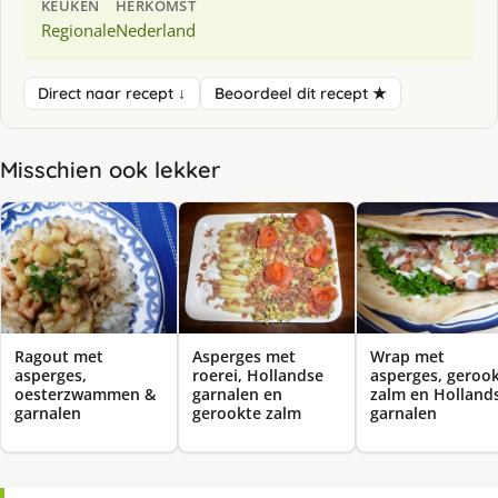
KEUKEN
HERKOMST
Regionale
Nederland
Direct naar recept ↓
Beoordeel dit recept ★
Misschien ook lekker
Ragout met
Asperges met
Wrap met
asperges,
roerei, Hollandse
asperges, geroo
oesterzwammen &
garnalen en
zalm en Holland
garnalen
gerookte zalm
garnalen