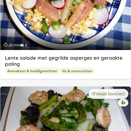
⏱ 20 min
👥 4
Lente salade met gegrilde asperges en gerookte
paling
Avondeten & hoofdgerechten
Vis & zeevruchten
Maak favoriet
0
👍