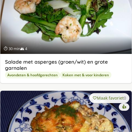
⏱ 30 min
👥 4
Salade met asperges (groen/wit) en grote
garnalen
Avondeten & hoofdgerechten
Koken met & voor kinderen
Maak favoriet
0
👍