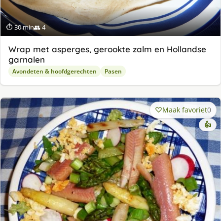
⏱ 30 min
👥 4
Wrap met asperges, gerookte zalm en Hollandse
garnalen
Avondeten & hoofdgerechten
Pasen
Maak favoriet
0
👍