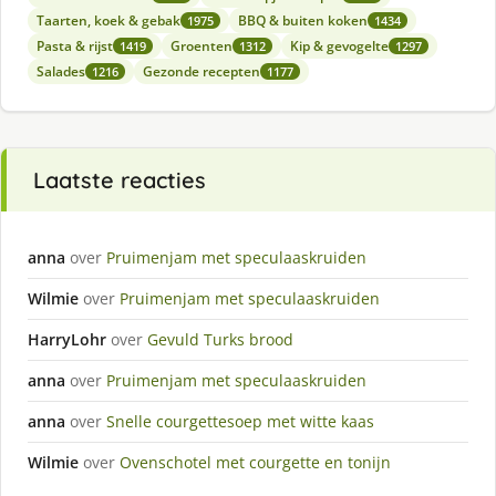
Taarten, koek & gebak
BBQ & buiten koken
1975
1434
Pasta & rijst
Groenten
Kip & gevogelte
1419
1312
1297
Salades
Gezonde recepten
1216
1177
Laatste reacties
anna
over
Pruimenjam met speculaaskruiden
Wilmie
over
Pruimenjam met speculaaskruiden
HarryLohr
over
Gevuld Turks brood
anna
over
Pruimenjam met speculaaskruiden
anna
over
Snelle courgettesoep met witte kaas
Wilmie
over
Ovenschotel met courgette en tonijn