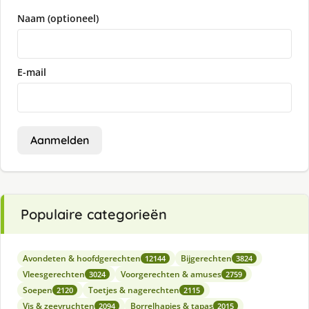
Naam (optioneel)
E-mail
Aanmelden
Populaire categorieën
Avondeten & hoofdgerechten
Bijgerechten
12144
3824
Vleesgerechten
Voorgerechten & amuses
3024
2759
Soepen
Toetjes & nagerechten
2120
2115
Vis & zeevruchten
Borrelhapjes & tapas
2094
2015