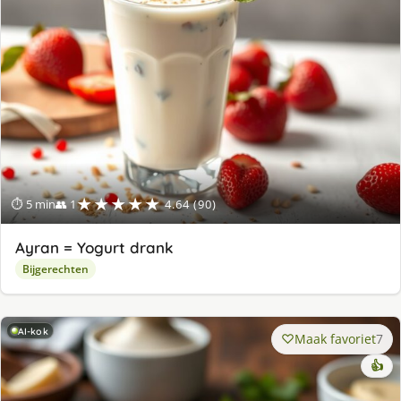
★★★★★
⏱ 5 min
👥 1
4.64 (90)
Ayran = Yogurt drank
Bijgerechten
AI-kok
Maak favoriet
7
👍