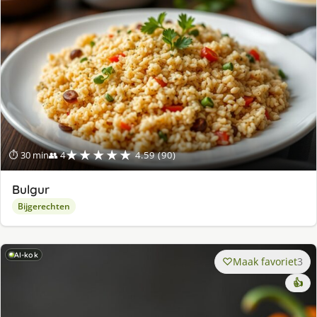
★★★★★
⏱ 30 min
👥 4
4.59 (90)
Bulgur
Bijgerechten
AI-kok
Maak favoriet
3
👍