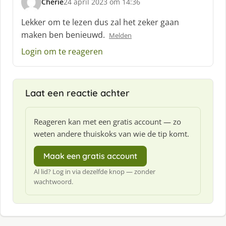
Cherie
24 april 2023 om 14:36
s
c
Lekker om te lezen dus zal het zeker gaan
h
maken ben benieuwd.
Melden
r
e
Login om te reageren
e
f
:
Laat een reactie achter
Reageren kan met een gratis account — zo
weten andere thuiskoks van wie de tip komt.
Maak een gratis account
Al lid? Log in via dezelfde knop — zonder
wachtwoord.