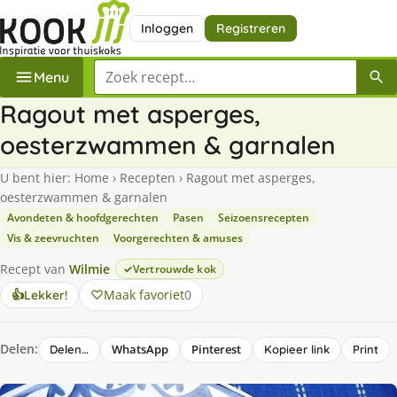
Inloggen
Registreren
Zoek een recept
Menu
Ragout met asperges,
oesterzwammen & garnalen
U bent hier:
Home
›
Recepten
›
Ragout met asperges,
oesterzwammen & garnalen
Avondeten & hoofdgerechten
Pasen
Seizoensrecepten
Vis & zeevruchten
Voorgerechten & amuses
Recept van
Wilmie
Vertrouwde kok
Maak favoriet
0
👍
Lekker!
Delen:
WhatsApp
Pinterest
Delen…
Kopieer link
Print