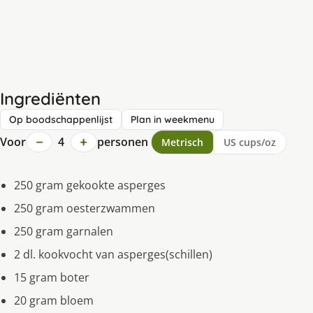
Ingrediënten
Op boodschappenlijst
Plan in weekmenu
−
+
Voor
4
personen
Metrisch
US cups/oz
250 gram gekookte asperges
250 gram oesterzwammen
250 gram garnalen
2 dl. kookvocht van asperges(schillen)
15 gram boter
20 gram bloem