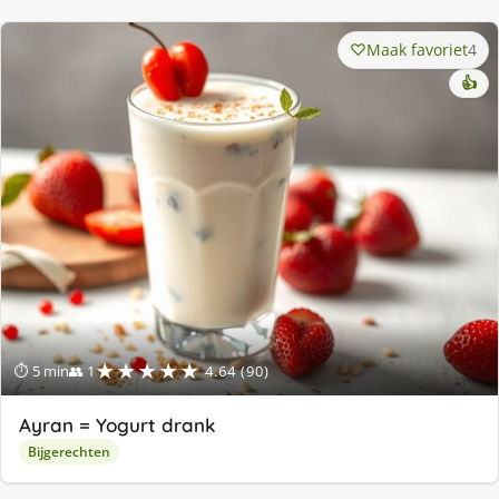
Maak favoriet
4
👍
★★★★★
⏱ 5 min
👥 1
4.64 (90)
Ayran = Yogurt drank
Bijgerechten