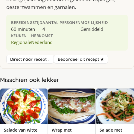
oesterzwammen en garnalen.
BEREIDINGSTIJD
AANTAL PERSONEN
MOEILIJKHEID
60 minuten
4
Gemiddeld
KEUKEN
HERKOMST
Regionale
Nederland
Direct naar recept ↓
Beoordeel dit recept ★
Misschien ook lekker
Salade van witte
Wrap met
Salade met