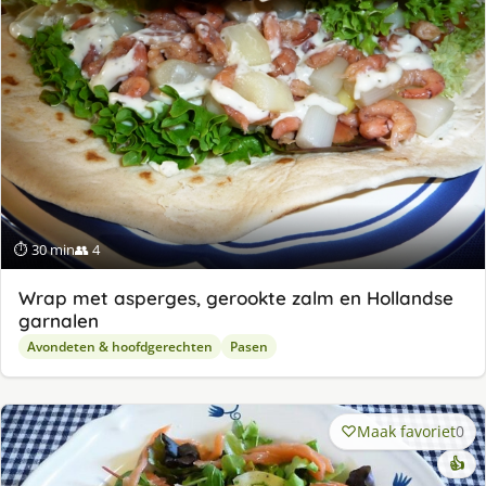
⏱ 30 min
👥 4
Wrap met asperges, gerookte zalm en Hollandse
garnalen
Avondeten & hoofdgerechten
Pasen
Maak favoriet
0
👍