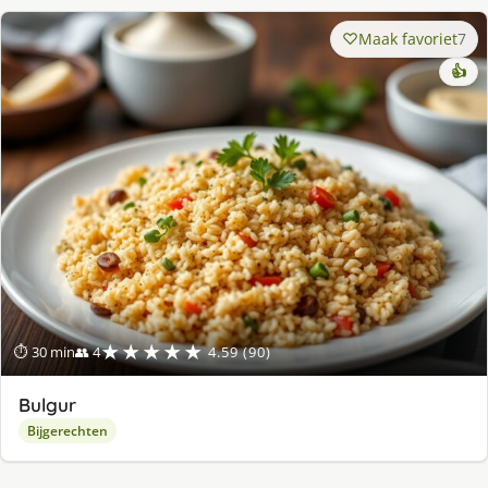
Maak favoriet
7
👍
★★★★★
⏱ 30 min
👥 4
4.59 (90)
Bulgur
Bijgerechten