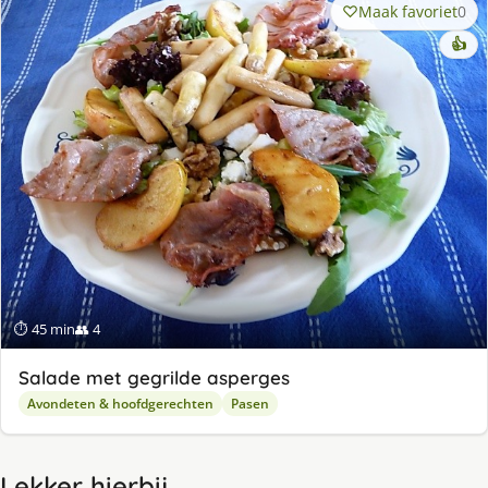
Maak favoriet
0
👍
⏱ 45 min
👥 4
Salade met gegrilde asperges
Avondeten & hoofdgerechten
Pasen
Lekker hierbij