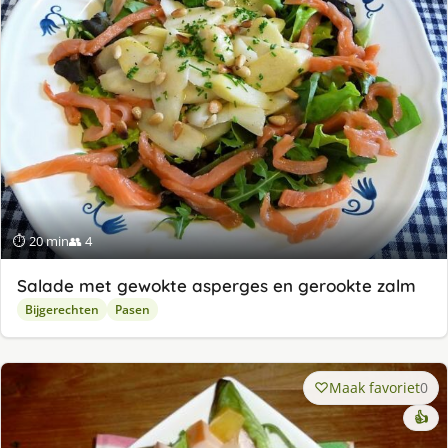
⏱ 20 min
👥 4
Salade met gewokte asperges en gerookte zalm
Bijgerechten
Pasen
Maak favoriet
0
👍