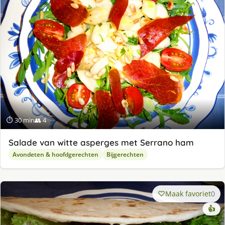
⏱ 30 min
👥 4
Salade van witte asperges met Serrano ham
Avondeten & hoofdgerechten
Bijgerechten
Maak favoriet
0
👍