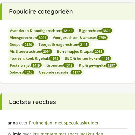
Populaire categorieën
Avondeten & hoofdgerechten
Bijgerechten
12144
3824
Vleesgerechten
Voorgerechten & amuses
3024
2759
Soepen
Toetjes & nagerechten
2120
2115
Vis & zeevruchten
Borrelhapjes & tapas
2094
2015
Taarten, koek & gebak
BBQ & buiten koken
1975
1434
Pasta & rijst
Groenten
Kip & gevogelte
1419
1312
1297
Salades
Gezonde recepten
1216
1177
Laatste reacties
anna
over
Pruimenjam met speculaaskruiden
Wilmie
over
Pruimenjam met speculaaskruiden