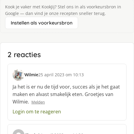
Kook je vaker met KookJij? Stel ons in als voorkeursbron in
Google — dan vind je onze recepten sneller terug.
Instellen als voorkeursbron
2 reacties
Wilmie
25 april 2023 om 10:13
s
c
Ja het is er nu de tijd voor, succes als je het gaat
h
maken en alvast smakelijk eten. Groetjes van
r
Wilmie.
Melden
e
e
Login om te reageren
f
: