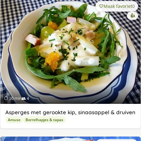
Maak favoriet
0
👍
⏱ 30 min
👥 4
Asperges met gerookte kip, sinaasappel & druiven
Amuse
Borrelhapjes & tapas