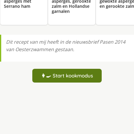
asperges met
asperges, gerookte
gewokte asperg
Serrano ham
zalm en Hollandse
en gerookte zal
garnalen
Dit recept van mij heeft in de nieuwsbrief Pasen 2014
van Oesterzwammen gestaan.
👩‍🍳 Start kookmodus