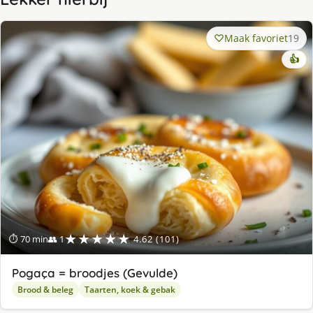
Maak favoriet
19
👍
★★★★★
⏱ 70 min
👥 1
4.62 (101)
Pogaça = broodjes (Gevulde)
Brood & beleg
Taarten, koek & gebak