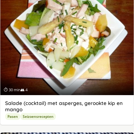
⏱ 30 min
👥 4
Salade (cocktail) met asperges, gerookte kip en
mango
Pasen
Seizoensrecepten