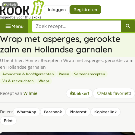
AI-kok
Inloggen
Registreren
Zoek een recept
Menu
Wrap met asperges, gerookte
zalm en Hollandse garnalen
U bent hier:
Home
›
Recepten
›
Wrap met asperges, gerookte zalm
en Hollandse garnalen
Avondeten & hoofdgerechten
Pasen
Seizoensrecepten
Vis & zeevruchten
Wraps
Maak favoriet
0
Recept van
Wilmie
👍
Lekker!
Delen:
WhatsApp
Facebook
Pinterest
Kopieer link
Print