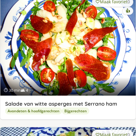
Maak favoriet
0
👍
⏱ 30 min
👥 4
Salade van witte asperges met Serrano ham
Avondeten & hoofdgerechten
Bijgerechten
Maak favoriet
0