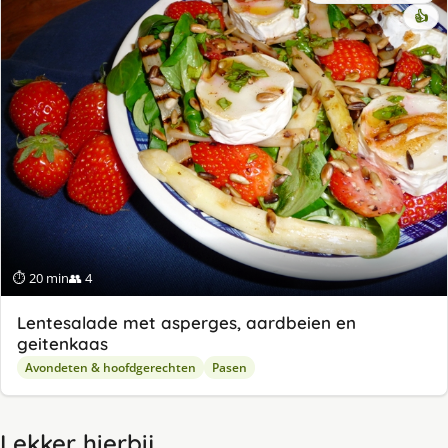
👍
⏱ 20 min
👥 4
Lentesalade met asperges, aardbeien en
geitenkaas
Avondeten & hoofdgerechten
Pasen
Lekker hierbij