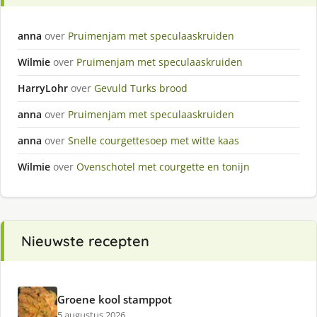
anna
over
Pruimenjam met speculaaskruiden
Wilmie
over
Pruimenjam met speculaaskruiden
HarryLohr
over
Gevuld Turks brood
anna
over
Pruimenjam met speculaaskruiden
anna
over
Snelle courgettesoep met witte kaas
Wilmie
over
Ovenschotel met courgette en tonijn
Nieuwste recepten
Groene kool stamppot
5 augustus 2026