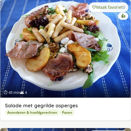
Maak favoriet
0
👍
⏱ 45 min
👥 4
Salade met gegrilde asperges
Avondeten & hoofdgerechten
Pasen