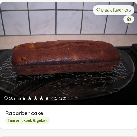
Maak favoriet
6
👍
★★★★★
⏱ 60 min
4.5 (20)
Rabarber cake
Taarten, koek & gebak