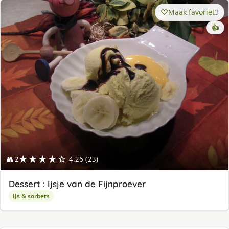
Maak favoriet
3
👍
★★★★☆
👥 2
4.26 (23)
Dessert : Ijsje van de Fijnproever
IJs & sorbets