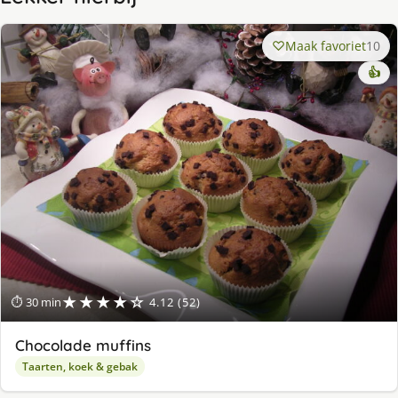
Maak favoriet
10
👍
★★★★☆
⏱ 30 min
4.12 (52)
Chocolade muffins
Taarten, koek & gebak