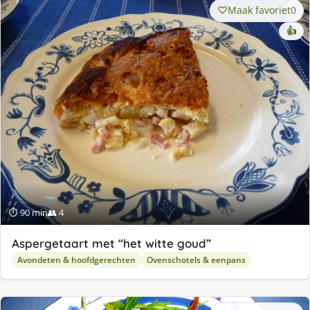
Maak favoriet
0
👍
⏱ 90 min
👥 4
Aspergetaart met “het witte goud”
Avondeten & hoofdgerechten
Ovenschotels & eenpans