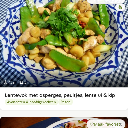
👍
⏱ 45 min
👥 5
Lentewok met asperges, peultjes, lente ui & kip
Avondeten & hoofdgerechten
Pasen
Maak favoriet
0