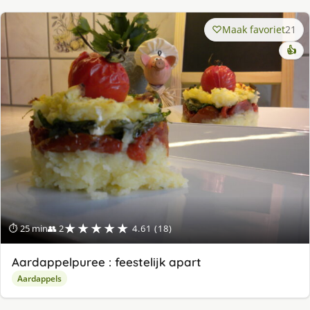
Maak favoriet
21
👍
★★★★★
⏱ 25 min
👥 2
4.61 (18)
Aardappelpuree : feestelijk apart
Aardappels