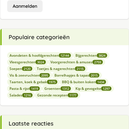
Aanmelden
Populaire categorieën
Avondeten & hoofdgerechten
Bijgerechten
12144
3824
Vleesgerechten
Voorgerechten & amuses
3024
2759
Soepen
Toetjes & nagerechten
2120
2115
Vis & zeevruchten
Borrelhapjes & tapas
2095
2015
Taarten, koek & gebak
BBQ & buiten koken
1975
1434
Pasta & rijst
Groenten
Kip & gevogelte
1419
1312
1297
Salades
Gezonde recepten
1216
1177
Laatste reacties