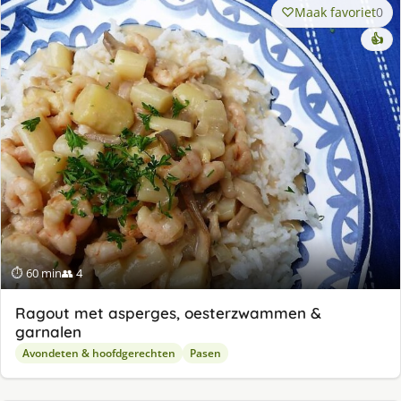
Maak favoriet
0
👍
⏱ 60 min
👥 4
Ragout met asperges, oesterzwammen &
garnalen
Avondeten & hoofdgerechten
Pasen