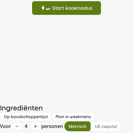
👩‍🍳 Start kookmodus
Ingrediënten
Op boodschappenlijst
Plan in weekmenu
−
+
Voor
4
personen
Metrisch
US cups/oz