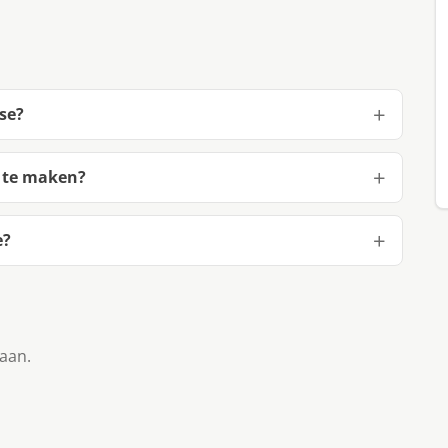
se?
e te maken?
e?
taan.