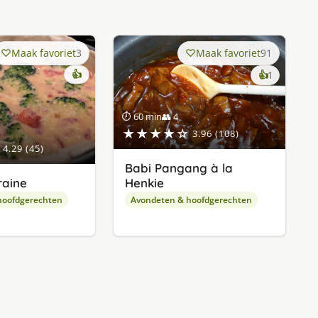
Maak favoriet
3
Maak favoriet
91
👍
keer
👍
1
lekker
gevonde
⏱ 60 min
👥 4
★★★★☆
3.96 (108)
4.29 (45)
Babi Pangang à la
raine
Henkie
hoofdgerechten
Avondeten & hoofdgerechten