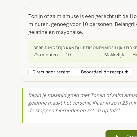
Tonijn of zalm amuse is een gerecht uit de H
minuten, genoeg voor 10 personen. Belangrij
gelatine en mayonaise.
BEREIDINGSTIJD
AANTAL PERSONEN
MOEILIJKHEID
K
25 minuten
10
Makkelijk
H
Direct naar recept ↓
Beoordeel dit recept ★
Begin je maaltijd goed met Tonijn of zalm amu
gelatine maakt het verschil. Klaar in zo'n 25 m
de stappen hieronder en zet ‘m op tafel.