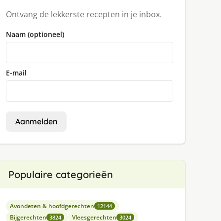
Ontvang de lekkerste recepten in je inbox.
Naam (optioneel)
E-mail
Aanmelden
Populaire categorieën
Avondeten & hoofdgerechten
12144
Bijgerechten
Vleesgerechten
3824
3024