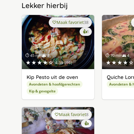
Lekker hierbij
Maak favoriet
38
keer
👍
1
lekker
gevonden
⏱ 45 min
👥 4
⏱ 70 min
👥 4
★★★★☆
★★★★☆
4.39 (96)
Kip Pesto uit de oven
Quiche Lor
Avondeten & hoofdgerechten
Avondeten & 
Kip & gevogelte
Maak favoriet
8
👍