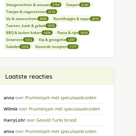
Voorgerechten & amuses
Soepen
2759
2120
Toetjes & nagerechten
2115
Vis & zeevruchten
Borrelhapjes & tapas
2095
2015
Taarten, koek & gebak
1975
BBQ & buiten koken
Pasta & rijst
1434
1419
Groenten
Kip & gevogelte
1312
1297
Salades
Gezonde recepten
1216
1177
Laatste reacties
anna
over
Pruimenjam met speculaaskruiden
Wilmie
over
Pruimenjam met speculaaskruiden
HarryLohr
over
Gevuld Turks brood
anna
over
Pruimenjam met speculaaskruiden