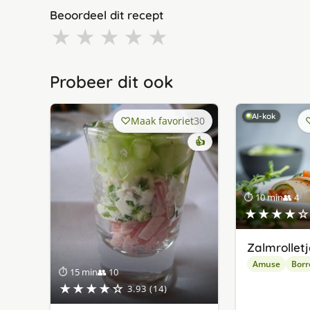
Beoordeel dit recept
★
★
★
★
★
Probeer dit ook
AI-kok
Maak favoriet
30
👍
⏱ 10 min
👥 4
★★★★☆
Zalmrolletj
Amuse
Borr
⏱ 15 min
👥 10
★★★★☆
3.93 (14)