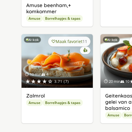
Amuse beenham,+
komkommer
Amuse
Borrelhapjes & tapas
AI-kok
AI-kok
Maak favoriet
11
👍
⏱ 10 min
👥 4
★★★★☆
3.71 (7)
⏱ 20 min
👥 10
Zalmrol
Geitenkaa
gelei van 
Amuse
Borrelhapjes & tapas
balsamico
Amuse
Borr