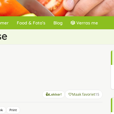
omer
Food & Foto’s
Blog
🎲 Verras me
se
Maak favoriet
15
👍
Lekker!
nk
Print