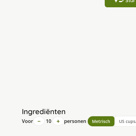
👩‍🍳 St
Ingrediënten
−
+
Voor
10
personen
Metrisch
US cups