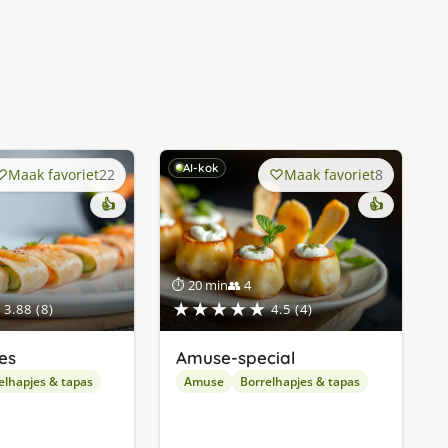
AI-kok
Maak favoriet
22
Maak favoriet
8
👍
👍
⏱ 20 min
👥 4
★★★★★
3.88 (8)
4.5 (4)
es
Amuse-special
elhapjes & tapas
Amuse
Borrelhapjes & tapas