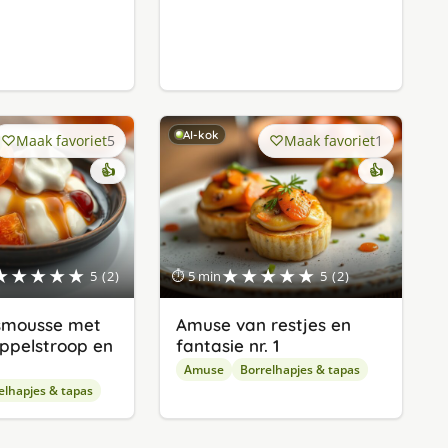
AI-kok
Maak favoriet
5
Maak favoriet
1
👍
👍
★★★★★
★★★★★
5 (2)
⏱ 5 min
5 (2)
smousse met
Amuse van restjes en
appelstroop en
fantasie nr. 1
Amuse
Borrelhapjes & tapas
elhapjes & tapas