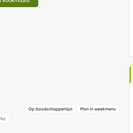
art kookmodus
Op boodschappenlijst
Plan in weekmenu
/oz