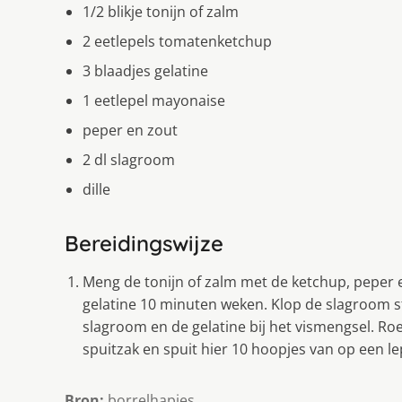
1/2 blikje tonijn of zalm
2 eetlepels tomatenketchup
3 blaadjes gelatine
1 eetlepel mayonaise
peper en zout
2 dl slagroom
dille
Bereidingswijze
Meng de tonijn of zalm met de ketchup, peper e
gelatine 10 minuten weken. Klop de slagroom st
slagroom en de gelatine bij het vismengsel. Roe
spuitzak en spuit hier 10 hoopjes van op een lep
Bron:
borrelhapjes