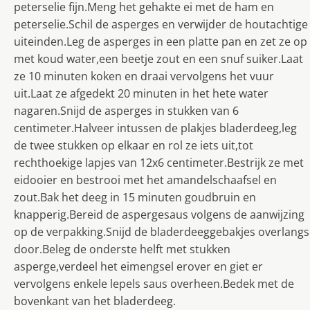
peterselie fijn.Meng het gehakte ei met de ham en
peterselie.Schil de asperges en verwijder de houtachtige
uiteinden.Leg de asperges in een platte pan en zet ze op
met koud water,een beetje zout en een snuf suiker.Laat
ze 10 minuten koken en draai vervolgens het vuur
uit.Laat ze afgedekt 20 minuten in het hete water
nagaren.Snijd de asperges in stukken van 6
centimeter.Halveer intussen de plakjes bladerdeeg,leg
de twee stukken op elkaar en rol ze iets uit,tot
rechthoekige lapjes van 12x6 centimeter.Bestrijk ze met
eidooier en bestrooi met het amandelschaafsel en
zout.Bak het deeg in 15 minuten goudbruin en
knapperig.Bereid de aspergesaus volgens de aanwijzing
op de verpakking.Snijd de bladerdeeggebakjes overlangs
door.Beleg de onderste helft met stukken
asperge,verdeel het eimengsel erover en giet er
vervolgens enkele lepels saus overheen.Bedek met de
bovenkant van het bladerdeeg.