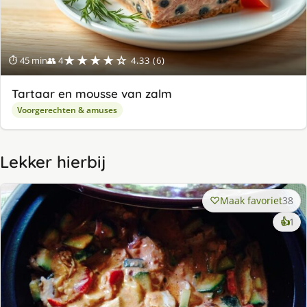
★★★★☆
⏱ 45 min
👥 4
4.33 (6)
Tartaar en mousse van zalm
Voorgerechten & amuses
Lekker hierbij
Maak favoriet
38
ke
👍
1
lek
ge