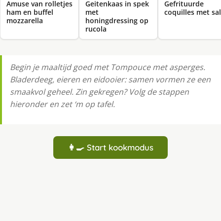
Amuse van rolletjes
Geitenkaas in spek
Gefrituurde
ham en buffel
met
coquilles met sa
mozzarella
honingdressing op
rucola
Begin je maaltijd goed met Tompouce met asperges.
Bladerdeeg, eieren en eidooier: samen vormen ze een
smaakvol geheel. Zin gekregen? Volg de stappen
hieronder en zet ‘m op tafel.
👩‍🍳 Start kookmodus