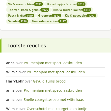
Vis & zeevruchten
Borrelhapjes & tapas
2095
2015
Taarten, koek & gebak
BBQ & buiten koken
1975
1434
Pasta & rijst
Groenten
Kip & gevogelte
1419
1312
1297
Salades
Gezonde recepten
1216
1177
Laatste reacties
anna
over
Pruimenjam met speculaaskruiden
Wilmie
over
Pruimenjam met speculaaskruiden
HarryLohr
over
Gevuld Turks brood
anna
over
Pruimenjam met speculaaskruiden
anna
over
Snelle courgettesoep met witte kaas
Wilmie
over
Ovenschotel met courgette en tonijn