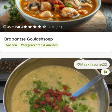
★★★★☆
⏱ 45 min
👥 4
3.91 (11)
Brabantse Goulashsoep
Soepen
Voorgerechten & amuses
Maak favoriet
22
👍