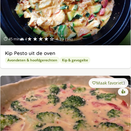
★★★★☆
⏱ 45 min
👥 4
4.39 (96)
Kip Pesto uit de oven
Avondeten & hoofdgerechten
Kip & gevogelte
Maak favoriet
3
👍