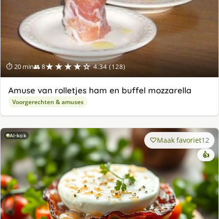
★★★★☆
⏱ 20 min
👥 8
4.34 (128)
Amuse van rolletjes ham en buffel mozzarella
Voorgerechten & amuses
AI-kok
Maak favoriet
12
👍