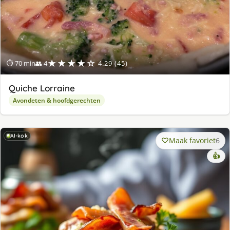
★★★★☆
⏱ 70 min
👥 4
4.29 (45)
Quiche Lorraine
Avondeten & hoofdgerechten
AI-kok
Maak favoriet
6
👍