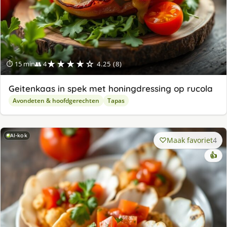
★★★★☆
⏱ 15 min
👥 4
4.25 (8)
Geitenkaas in spek met honingdressing op rucola
Avondeten & hoofdgerechten
Tapas
AI-kok
Maak favoriet
4
👍