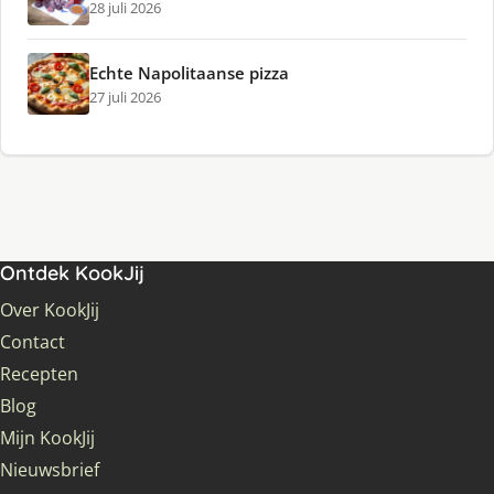
28 juli 2026
Echte Napolitaanse pizza
27 juli 2026
Ontdek KookJij
Over KookJij
Contact
Recepten
Blog
Mijn KookJij
Nieuwsbrief