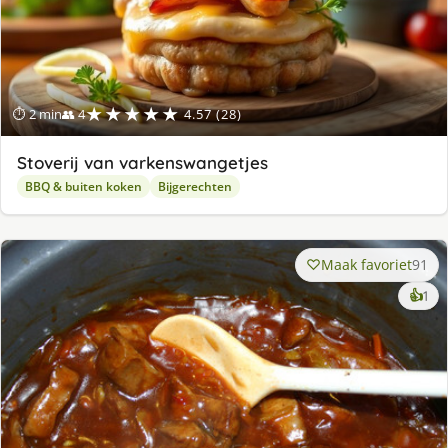
★★★★★
⏱ 2 min
👥 4
4.57 (28)
Stoverij van varkenswangetjes
BBQ & buiten koken
Bijgerechten
Maak favoriet
91
ke
👍
1
lek
ge