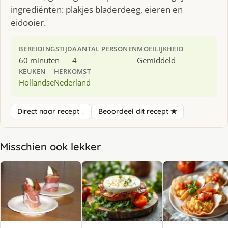
ingrediënten: plakjes bladerdeeg, eieren en
eidooier.
BEREIDINGSTIJD
AANTAL PERSONEN
MOEILIJKHEID
60 minuten
4
Gemiddeld
KEUKEN
HERKOMST
Hollandse
Nederland
Direct naar recept ↓
Beoordeel dit recept ★
Misschien ook lekker