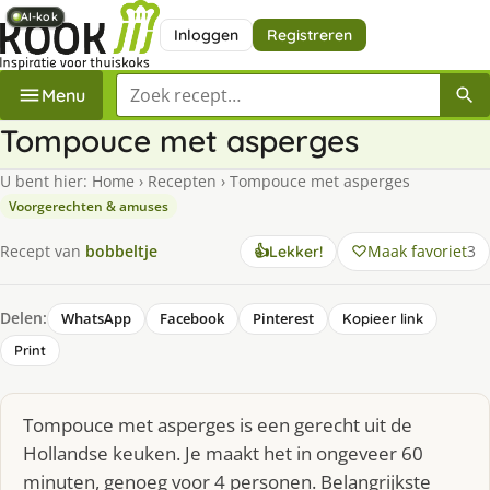
AI-kok
AI-kok
AI-kok
AI-kok
Inloggen
Registreren
Zoek een recept
Menu
Tompouce met asperges
U bent hier:
Home
›
Recepten
›
Tompouce met asperges
Voorgerechten & amuses
Maak favoriet
3
Recept van
bobbeltje
👍
Lekker!
Delen:
WhatsApp
Facebook
Pinterest
Kopieer link
Print
Tompouce met asperges is een gerecht uit de
Hollandse keuken. Je maakt het in ongeveer 60
minuten, genoeg voor 4 personen. Belangrijkste