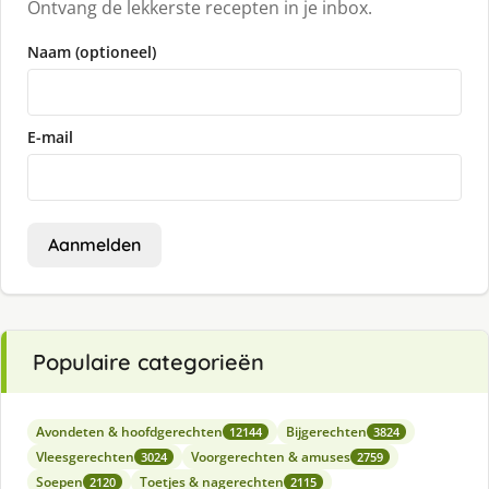
Ontvang de lekkerste recepten in je inbox.
Naam (optioneel)
E-mail
Aanmelden
Populaire categorieën
Avondeten & hoofdgerechten
Bijgerechten
12144
3824
Vleesgerechten
Voorgerechten & amuses
3024
2759
Soepen
Toetjes & nagerechten
2120
2115