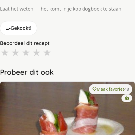
Laat het weten — het komt in je kooklogboek te staan.
🍳
Gekookt!
Beoordeel dit recept
★
★
★
★
★
Probeer dit ook
Maak favoriet
48
👍