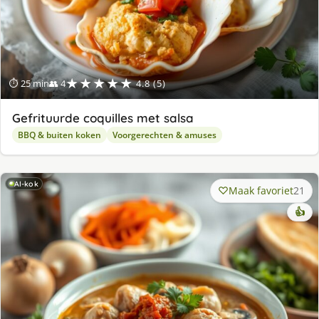
★★★★★
⏱ 25 min
👥 4
4.8 (5)
Gefrituurde coquilles met salsa
BBQ & buiten koken
Voorgerechten & amuses
AI-kok
Maak favoriet
21
👍