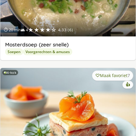
★★★★☆
⏱ 20 min
👥 4
4.33 (6)
Mosterdsoep (zeer snelle)
Soepen
Voorgerechten & amuses
AI-kok
Maak favoriet
7
👍