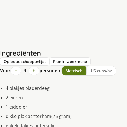
Ingrediënten
Op boodschappenlijst
Plan in weekmenu
−
+
Voor
4
personen
Metrisch
US cups/oz
4 plakjes bladerdeeg
2 eieren
1 eidooier
dikke plak achterham(75 gram)
enkele takjes peterselie